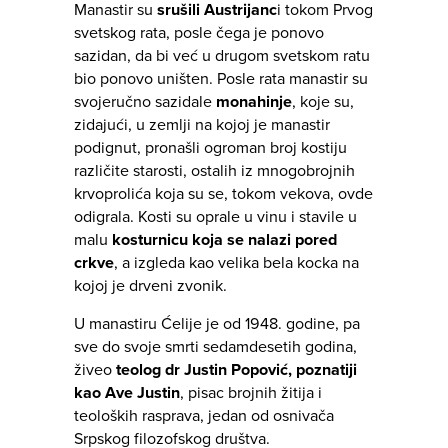
Manastir su
srušili Austrijanc
i tokom Prvog
svetskog rata, posle čega je ponovo
sazidan, da bi već u drugom svetskom ratu
bio ponovo uništen. Posle rata manastir su
svojeručno sazidale
monahinje
, koje su,
zidajući, u zemlji na kojoj je manastir
podignut, pronašli ogroman broj kostiju
različite starosti, ostalih iz mnogobrojnih
krvoprolića koja su se, tokom vekova, ovde
odigrala. Kosti su oprale u vinu i stavile u
malu
kosturnicu koja se nalazi pored
crkve
, a izgleda kao velika bela kocka na
kojoj je drveni zvonik.
U manastiru Ćelije je od 1948. godine, pa
sve do svoje smrti sedamdesetih godina,
živeo
teolog dr Justin Popović, poznatiji
kao Ave Justin
, pisac brojnih žitija i
teoloških rasprava, jedan od osnivača
Srpskog filozofskog društva.