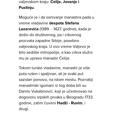
valjevskom kraju:
Ćelije, Jovanje i
Pustinju
.
Moguće je i da osnivanje manastira pada u
vreme vladavine
despota Stefana
Lazarevića
(1389. - 1427. godine), kada je
došlo do društvenog, pa i crkvenog
procvata zapadne Srbije, posebno
valjevskog kraja. U ovo vreme Valjevo je
bilo sedište mitropolije, a kao crkva služio
mu je upravo manastir Ćelije.
Tokom turske vladavine, manastir je više
puta rušen i spaljivan, ali je svaki put
sazidan ponovo, na istom mestu. Poznatiji
manastirski igumani iz tog doba bili su
Danilo Vukašinović, koji je učestvovao na
dogovoru srpskih prvaka u Beogradu 1733.
godine, zatim čuveni
Hadži - Ruvim
, i
drugi.