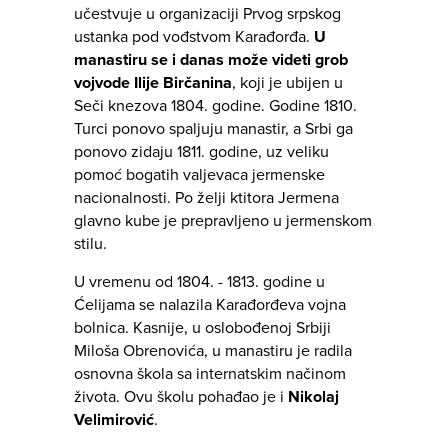
učestvuje u organizaciji Prvog srpskog
ustanka pod vođstvom Karađorđa.
U
manastiru se i danas može videti grob
vojvode Ilije Birčanina
, koji je ubijen u
Seči knezova 1804. godine. Godine 1810.
Turci ponovo spaljuju manastir, a Srbi ga
ponovo zidaju 1811. godine, uz veliku
pomoć bogatih valjevaca jermenske
nacionalnosti. Po želji ktitora Jermena
glavno kube je prepravljeno u jermenskom
stilu.
U vremenu od 1804. - 1813. godine u
Ćelijama se nalazila Karađorđeva vojna
bolnica. Kasnije, u oslobođenoj Srbiji
Miloša Obrenovića, u manastiru je radila
osnovna škola sa internatskim načinom
života. Ovu školu pohađao je i
Nikolaj
Velimirović
.