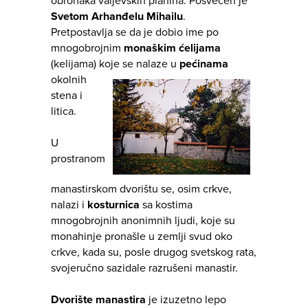
obronaka valjevskih planina. Posvećen je
Svetom Arhanđelu Mihailu
.
Pretpostavlja se da je dobio ime po
mnogobrojnim
monaškim ćelijama
(kelijama) koje se nalaze
u
pećinama
okolnih
stena i
litica.
U
prostranom
manastirskom dvorištu se, osim crkve,
nalazi i
kosturnica
sa kostima
mnogobrojnih anonimnih ljudi, koje su
monahinje pronašle u zemlji svud oko
crkve, kada su, posle drugog svetskog rata,
svojeručno sazidale razrušeni manastir.
Dvorište manastira
je izuzetno lepo