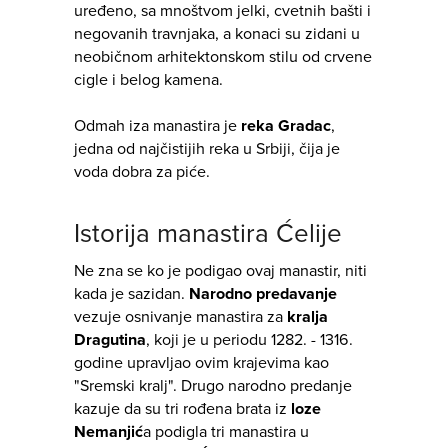
uređeno, sa mnoštvom jelki, cvetnih bašti i
negovanih travnjaka, a konaci su zidani u
neobičnom arhitektonskom stilu od crvene
cigle i belog kamena.
Odmah iza manastira je
reka Gradac
,
jedna od najčistijih reka u Srbiji, čija je
voda dobra za piće.
Istorija manastira Ćelije
Ne zna se ko je podigao ovaj manastir, niti
kada je sazidan.
Narodno predavanje
vezuje osnivanje manastira za
kralja
Dragutina
, koji je u periodu 1282. - 1316.
godine upravljao ovim krajevima kao
"Sremski kralj". Drugo narodno predanje
kazuje da su tri rođena brata iz
loze
Nemanjić
a podigla tri manastira u