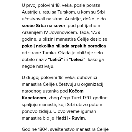
U prvoj polovini 18. veka, posle poraza
Austrije u ratu sa Turskom, u kom su Srbi
učestvovali na strani Austrije, došlo je do
seobe Srba na sever
, pod patrijarhom
Arsenijem IV Jovanovićem. Tada, 1739.
godine, u blizini manastira Ćelije desio se
pokolj nekoliko hiljada srpskih porodica
od strane Turaka. Otada je obližnje selo
dobilo naziv
"Lelići" ili "Leleci"
, kako ga
negde nazivaju.
U drugoj polovini 18. veka, duhovnici
manastira Ćelije učestvuju u organizaciji
narodnog ustanka pod
Kočom
Kapetanom
, zbog čega Turci 1791. godine
spaljuju manastir, koji Srbi ubrzo potom
ponovo zidaju. U ovo vreme iguman
manastira bio je
Hadži - Ruvim
.
Godine 1804. sveštenstvo manastira Ćelije