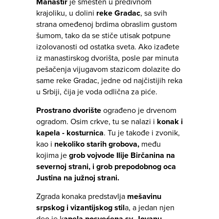
Manastir
je smešten u predivnom
krajoliku, u dolini
reke Gradac
, sa svih
strana omeđenoj brdima obraslim gustom
šumom, tako da se stiče utisak potpune
izolovanosti od ostatka sveta. Ako izađete
iz manastirskog dvorišta, posle par minuta
pešačenja vijugavom stazicom dolazite do
same reke Gradac, jedne od najčistijih reka
u Srbiji, čija je voda odlična za piće.
Prostrano dvorište
ograđeno je drvenom
ogradom. Osim crkve, tu se nalazi i
konak i
kapela - kosturnica
. Tu je takođe i zvonik,
kao i
nekoliko starih grobova,
među
kojima je
grob vojvode Ilije Birčanina na
severnoj strani, i grob prepodobnog oca
Justina na južnoj strani.
Zgrada konaka predstavlja
mešavinu
srpskog i vizantijskog stil
a, a jedan njen