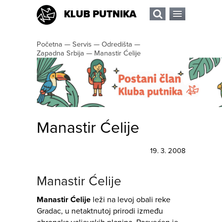
KLUB PUTNIKA
Početna
—
Servis
—
Odredišta
—
Zapadna Srbija
—
Manastir Ćelije
Manastir Ćelije
19. 3. 2008
Manastir Ćelije
Manastir Ćelije
leži na levoj obali reke
Gradac, u netaktnutoj prirodi između