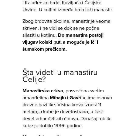
i Kaluđersko brdo, Koviljača i Ćelijske
Urvine. U kotlini između brda leži manastir.
Zbog brdovite okoline, manastir je veoma
skriven, i ne vidi se dok se ne počne
silaziti u kotlinu.
Do manastira postoji
vijugav kolski put, a moguće je ići i
šumskom prečicom.
Šta videti u manastiru
Ćelije?
Manastirska crkva
,
posvećena svetim
arhanđelima
Mihajlu i Gavrilu
, ima osnovu
drevne bazilike. Visina krova iznosi 11
metara, a kube je devetostrano, u čast
devet arhanđelskih činova. Današnji oblik
kube je dobilo 1936. godine.