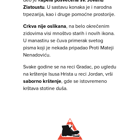
deo je k
apela posvećena sv. Jovanu
Zlatoustu
. U sastavu konaka je i narodna
trpezarija, kao i druge pomoćne prostorije.
Crkva nije oslikana
, na belo okrečenim
zidovima visi mnoštvo starih i novih ikona.
U manastiru se čuva primerak svetog
pisma koji je nekada pripadao Proti Mateji
Nenadoviću.
Svake godine se na reci Gradac, po ugledu
na krštenje Isusa Hrista u reci Jordan, vrši
saborno krštenje
, gde se istovremeno
krštava stotine duša.