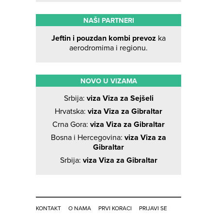
NAŠI PARTNERI
Jeftin i pouzdan kombi prevoz
ka
aerodromima i regionu.
NOVO U VIZAMA
Srbija:
viza Viza za Sejšeli
Hrvatska:
viza Viza za Gibraltar
Crna Gora:
viza Viza za Gibraltar
Bosna i Hercegovina:
viza Viza za
Gibraltar
Srbija:
viza Viza za Gibraltar
KONTAKT
O NAMA
PRVI KORACI
PRIJAVI SE