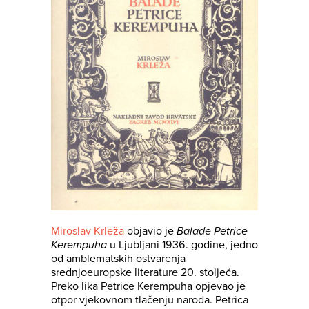
Miroslav Krleža
objavio je
Balade Petrice
Kerempuha
u Ljubljani 1936. godine, jedno
od amblematskih ostvarenja
srednjoeuropske literature 20. stoljeća.
Preko lika Petrice Kerempuha opjevao je
otpor vjekovnom tlačenju naroda. Petrica