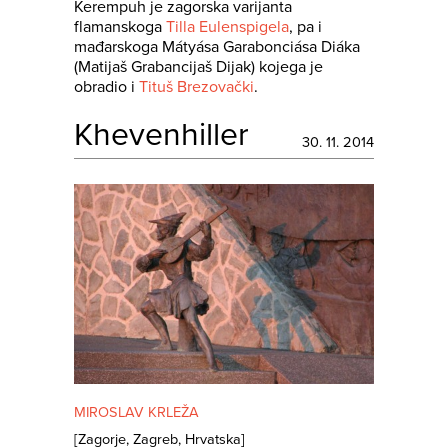
Kerempuh je zagorska varijanta
flamanskoga
Tilla Eulenspigela
, pa i
mađarskoga Mátyása Garabonciása Diáka
(Matijaš Grabancijaš Dijak) kojega je
obradio i
Tituš Brezovački
.
Khevenhiller
30. 11. 2014
MIROSLAV KRLEŽA
[
Zagorje
,
Zagreb
,
Hrvatska
]