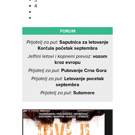
3
4
FORUM
Prijatelj za put:
Saputnica za letovanje
Korčula početak septembra
Jeftini letovi i kopneni prevoz:
vozom
kroz evropu
Prijatelj za put:
Putovanje Crna Gora
Prijatelj za put:
Letovanje pocetak
septembra
Prijatelj za put:
Sutomore