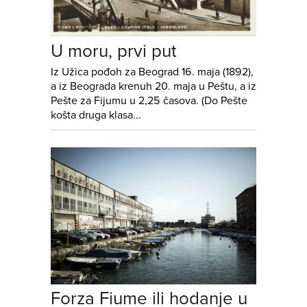
U moru, prvi put
Iz Užica pođoh za Beograd 16. maja (1892),
a iz Beograda krenuh 20. maja u Peštu, a iz
Pešte za Fijumu u 2,25 časova. (Do Pešte
košta druga klasa...
Forza Fiume ili hodanje u