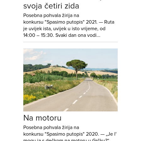
svoja četiri zida
Posebna pohvala žirija na
konkursu "Spasimo putopis" 2021. — Ruta
je uvijek ista, uvijek u isto vrijeme, od
14:00 – 15:30. Svaki dan ona vodi...
Na motoru
Posebna pohvala žirija na
konkursu "Spasimo putopis" 2020. ⁠— „Je l'
mogu ja s dečkom na motoru u Grčku?“