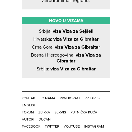
aerodromima i regionu.
NOVO U VIZAMA
Srbija:
viza Viza za Sejšeli
Hrvatska:
viza Viza za Gibraltar
Crna Gora:
viza Viza za Gibraltar
Bosna i Hercegovina:
viza Viza za
Gibraltar
Srbija:
viza Viza za Gibraltar
KONTAKT
O NAMA
PRVI KORACI
PRIJAVI SE
ENGLISH
FORUM
ZBIRKA
SERVIS
PUTNIČKA KUĆA
AUTORI
DUĆAN
FACEBOOK
TWITTER
YOUTUBE
INSTAGRAM