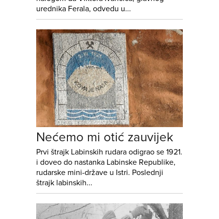
urednika Ferala, odvedu u...
Nećemo mi otić zauvijek
Prvi štrajk Labinskih rudara odigrao se 1921.
i doveo do nastanka Labinske Republike,
rudarske mini-države u Istri. Poslednji
štrajk labinskih...