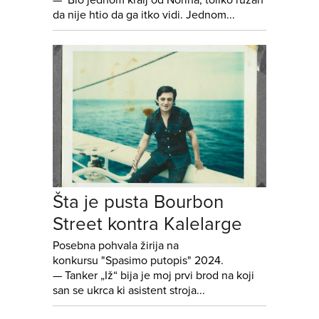
— Bio jednom kralj od Norina, toliko ružan
da nije htio da ga itko vidi. Jednom...
Šta je pusta Bourbon
Street kontra Kalelarge
Posebna pohvala žirija na
konkursu "Spasimo putopis" 2024.
— Tanker „Iž“ bija je moj prvi brod na koji
san se ukrca ki asistent stroja...