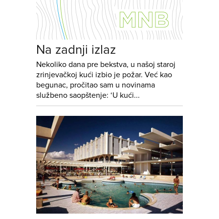
Na zadnji izlaz
Nekoliko dana pre bekstva, u našoj staroj
zrinjevačkoj kući izbio je požar. Već kao
begunac, pročitao sam u novinama
službeno saopštenje: ‘U kući...