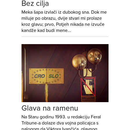
Bez cilja
Meka šapa izvlači iz dubokog sna. Dok me
miluje po obrazu, dvije stvari mi prolaze
kroz glavu; prvo, Potjeh nikada ne izvuče
kandže kad budi mene...
Glava na ramenu
Na Staru godinu 1993. u redakciju Feral
Tribune-a dolaze dva vojna policajca s
nalogom da Viktora Ivančića, glavnog