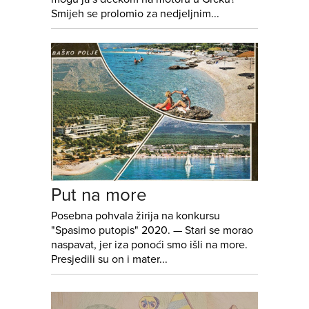
Smijeh se prolomio za nedjeljnim...
Put na more
Posebna pohvala žirija na konkursu
"Spasimo putopis" 2020. ⁠— Stari se morao
naspavat, jer iza ponoći smo išli na more.
Presjedili su on i mater...