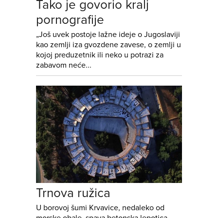
Tako je govorio kralj
pornografije
„Još uvek postoje lažne ideje o Jugoslaviji
kao zemlji iza gvozdene zavese, o zemlji u
kojoj preduzetnik ili neko u potrazi za
zabavom neće...
Trnova ružica
U borovoj šumi Krvavice, nedaleko od