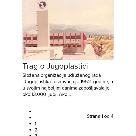
Trag o Jugoplastici
Složena organizacija udruženog rada
''Jugoplastika'' osnovana je 1952. godine, a
u svojim najboljim danima zapošljavala je
oko 13.000 ljudi. Ako...
Strana 1 od 4
1
2