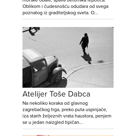
morske obale, spava betonska lepotica.
Oblikom i čudesnošću odudara od svega
poznatog iz graditeljskog sveta. O...
Atelijer Toše Dabca
Na nekoliko koraka od glavnog
zagrebačkog trga, preko puta uspinjače,
iza starih željeznih vrata haustora, penjem
se u jedan naizgled tipičan...