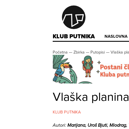
KLUB PUTNIKA
NASLOVNA
Početna
—
Zbirka
—
Putopisi
—
Vlaška pl
Vlaška planina
KLUB PUTNIKA
Autori:
Marijana, Uroš Bjuti, Miodrag,