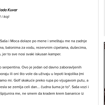
Vlada Kuvar
i koji
h. Saša i Moca dolaze po mene i smeštaju me na zadnje
ima, balonima za vodu, rezervnim cipelama, dušecima,
 jer to sve nosi svaki iskusan kamper.
o serpentina. Ovo je jedan od davno zaboravljenih
aju ili oni što vole da uživaju u lepoti krajolika (mi
amo mi. Golf skakuće preko rupa po vijugavom putu, a
sla se zemlja celi dan... čudna šuma je to". Saša vozi i
(špijunira me, ne smem da kradem krem bananice iz