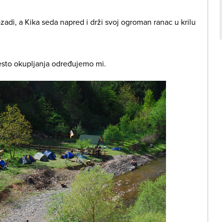
adi, a Kika seda napred i drži svoj ogroman ranac u krilu
mesto okupljanja određujemo mi.