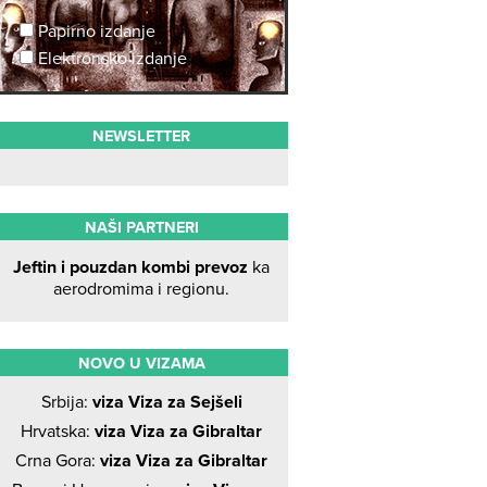
Papirno izdanje
Elektronsko izdanje
NEWSLETTER
NAŠI PARTNERI
Jeftin i pouzdan kombi prevoz
ka
aerodromima i regionu.
NOVO U VIZAMA
Srbija:
viza Viza za Sejšeli
Hrvatska:
viza Viza za Gibraltar
Crna Gora:
viza Viza za Gibraltar