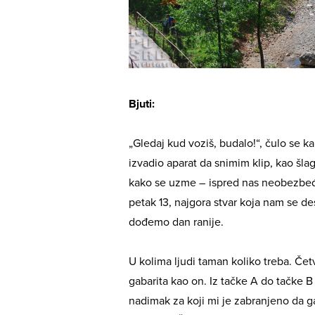
Bjuti:
„Gledaj kud voziš, budalo!“, čulo se k
izvadio aparat da snimim klip, kao šlag
kako se uzme – ispred nas neobezbeđen
petak 13, najgora stvar koja nam se de
dođemo dan ranije.
U kolima ljudi taman koliko treba. Četv
gabarita kao on. Iz tačke A do tačke B
nadimak za koji mi je zabranjeno da 