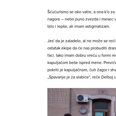
Šćućurismo se oko vatre, a ona k'o za
nagore – nebo puno zvezda i mesec v
bilo i lepše, ali imam astigmatizam.
Jes' da je zaladelo, al ne može se reć
ostatak ekipe da će nas probuditi dra
faci. Iako imam dobru vreću u formi mu
kapuljačom beše ispred mene. Prevrćuć
pokriti je kapuljačnom, čuh žagor i shva
„Spavanje je za slabiće“, reče Delboj 