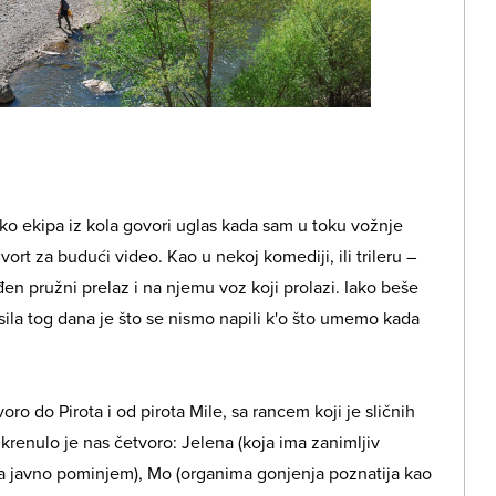
ako ekipa iz kola govori uglas kada sam u toku vožnje
vort za budući video. Kao u nekoj komediji, ili trileru –
 pružni prelaz i na njemu voz koji prolazi. Iako beše
sila tog dana je što se nismo napili k'o što umemo kada
oro do Pirota i od pirota Mile, sa rancem koji je sličnih
 krenulo je nas četvoro: Jelena (koja ima zanimljiv
ga javno pominjem), Mo (organima gonjenja poznatija kao