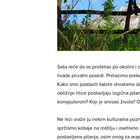
Saša reče da se prošetao po okolini i 
livade privatni posedi. Prelazimo pr
Kako smo postavili šatore shvatamo d
obližnje litice postavljaju logična pita
kompjuterom? Koji je smisao života? O
Ne lezi vraže (u nekim kulturama pozna
spržismo kobaje na roštilju i osetismo
postavljena pitanja, osim onog za araps