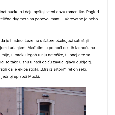
 inat pucketa i daje opštoj sceni dozu romantike. Pogled
elične dugmeta na popovoj mantiji. Verovatno je nebo
i da je hladno. Ležemo u šatore očekujući sutrašnji
njem i urlanjem. Međutim, u po noći osetih ladnoću na
mije, u mraku legoh u nju natraške, tj. onaj deo sa
i se tako u snu u nadi da ću zavući glavu dublje tj.
tih da je ekipa stigla. „Mrš iz šatora“, rekoh sebi,
u jednoj epizodi Mućki.