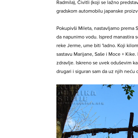
Radmila), Čivitli (koji se lažno preds
gradskom automobilu japanske proizv
Pokupivši Mileta, nastavljamo prema
da napunimo vodu. Ispred manastira s
reke Jerme, ume biti 'ladno. Koji kilom
sastavu Marijane, Saše i Moce + Kike. R
zdravlje. Iskreno se uvek oduševim ka
drugari i siguran sam da uz njih neću o