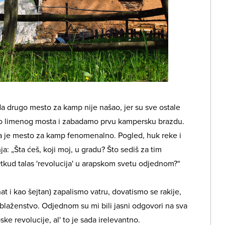
da drugo mesto za kamp nije našao, jer su sve ostale
eko limenog mosta i zabadamo prvu kampersku brazdu.
a je mesto za kamp fenomenalno. Pogled, huk reke i
nja: „Šta ćeš, koji moj, u gradu? Što sediš za tim
tkud talas 'revolucija' u arapskom svetu odjednom?“
t i kao šejtan) zapalismo vatru, dovatismo se rakije,
 blaženstvo. Odjednom su mi bili jasni odgovori na sva
ke revolucije, al' to je sada irelevantno.