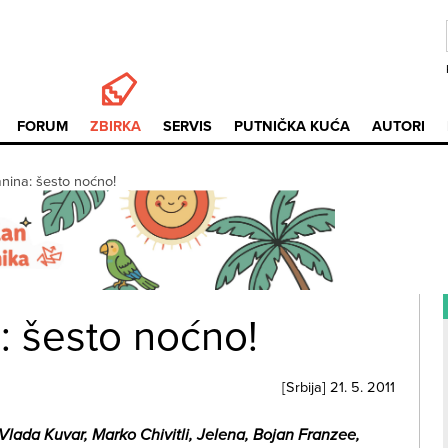
FORUM
ZBIRKA
SERVIS
PUTNIČKA KUĆA
AUTORI
anina: šesto noćno!
: šesto noćno!
[
Srbija
]
21. 5. 2011
 Vlada Kuvar, Marko Chivitli, Jelena, Bojan Franzee,