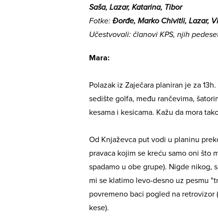
Saša, Lazar, Katarina, Tibor
Fotke:
Đorđe, Marko Chivitli, Lazar, 
Učestvovali: članovi KPS, njih pedeset 
Mara:
Polazak iz Zaječara planiran je za 13
sedište golfa, među rančevima, šator
kesama i kesicama. Kažu da mora tako,
Od Knjaževca put vodi u planinu prek
pravaca kojim se kreću samo oni što mor
spadamo u obe grupe). Nigde nikog, s
mi se klatimo levo-desno uz pesmu "tre
povremeno baci pogled na retrovizor 
kese).