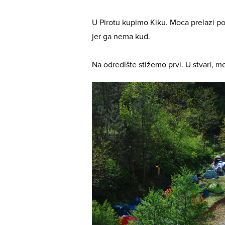
U Pirotu kupimo Kiku. Moca prelazi poz
jer ga nema kud.
Na odredište stižemo prvi. U stvari, 