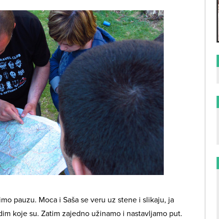
mo pauzu. Moca i Saša se veru uz stene i slikaju, ja
idim koje su. Zatim zajedno užinamo i nastavljamo put.