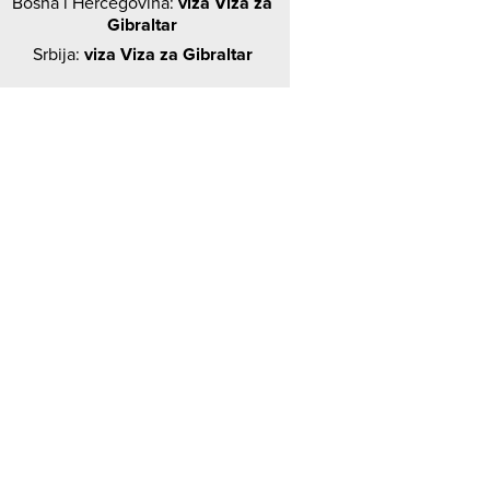
Bosna i Hercegovina:
viza Viza za
Gibraltar
Srbija:
viza Viza za Gibraltar