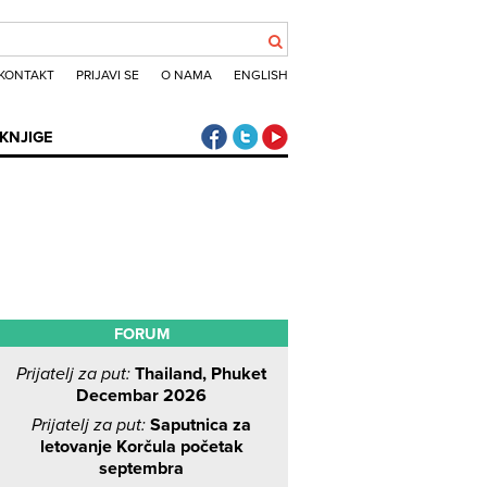
KONTAKT
PRIJAVI SE
O NAMA
ENGLISH
Klub putnika Facebook
Klub putnika Twitter
Klub putnika Youtube
KNJIGE
FORUM
Prijatelj za put:
Thailand, Phuket
Decembar 2026
Prijatelj za put:
Saputnica za
letovanje Korčula početak
septembra