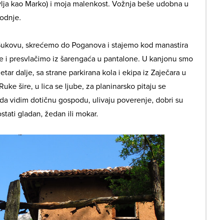
tavlja kao Marko) i moja malenkost. Vožnja beše udobna u
odnje.
 Sukovu, skrećemo do Poganova i stajemo kod manastira
e i presvlačimo iz šarengaća u pantalone. U kanjonu smo
etar dalje, sa strane parkirana kola i ekipa iz Zaječara u
uke šire, u lica se ljube, za planinarsko pitaju se
da vidim dotičnu gospodu, ulivaju poverenje, dobri su
stati gladan, žedan ili mokar.