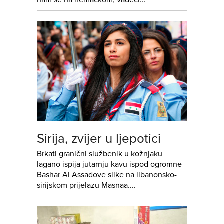
nam se na nemačkom, vadeći...
Sirija, zvijer u ljepotici
Brkati granični službenik u kožnjaku
lagano ispija jutarnju kavu ispod ogromne
Bashar Al Assadove slike na libanonsko-
sirijskom prijelazu Masnaa....