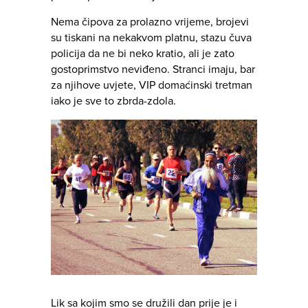
Nema čipova za prolazno vrijeme, brojevi
su tiskani na nekakvom platnu, stazu čuva
policija da ne bi neko kratio, ali je zato
gostoprimstvo neviđeno. Stranci imaju, bar
za njihove uvjete, VIP domaćinski tretman
iako je sve to zbrda-zdola.
Lik sa kojim smo se družili dan prije je i