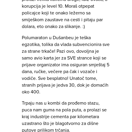
korupcija je level 10. Moraš otpepat
policajce koji te onako ležerno sa
smiješkom zaustave na cesti i pitaju par
dolara, eto onako za slikanje. :)
Polumaraton u Dušanbeu je teška
egzotika, tolika da vlada subvencionira sve
za strane trkače! Pazi ovo, dovoljna je
samo avio karta jer za SVE strance koji se
prijave organizator ima osiguran smještaj 5
dana, ručke, večere pa čak i vozače i
vodiče. Sve besplatno! Unatoč tome,
stranih prijava je jedva 30, dok je domaćih
oko 400.
Trpaju nas u kombi da prođemo stazu,
puca nam guma na pola puta, a prolazi se
kraj industrije cementa par kilometara
uzastrano što je blagotvorno za dišne
putove prilikom trčanja.