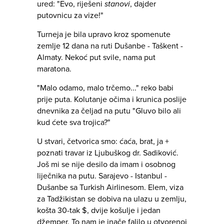
ured: "Evo, riješeni
stanovi
, dajder
putovnicu za vize!"
Turneja je bila upravo kroz spomenute
zemlje 12 dana na ruti Dušanbe - Taškent -
Almaty. Nekoć put svile, nama put
maratona.
"Malo odamo, malo trčemo..." reko babi
prije puta. Kolutanje očima i krunica poslije
dnevnika za čeljad na putu "Gluvo bilo ali
kud ćete sva trojica?"
U stvari, četvorica smo: ćaća, brat, ja +
poznati travar iz Ljubuškog dr. Sadiković.
Još mi se nije desilo da imam i osobnog
liječnika na putu. Sarajevo - Istanbul -
Dušanbe sa Turkish Airlinesom. Elem, viza
za Tadžikistan se dobiva na ulazu u zemlju,
košta 30-tak $, dvije košulje i jedan
džemper. To nam je inače falilo u otvorenoj