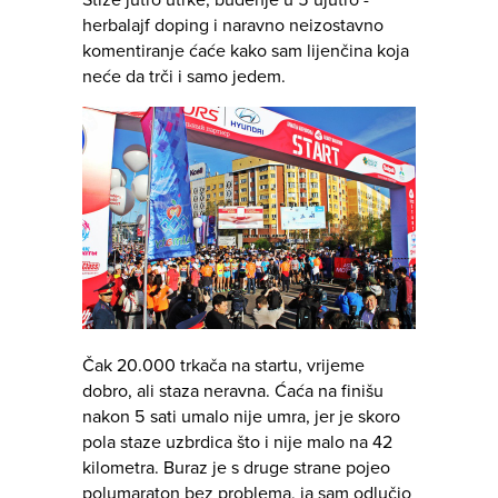
Stiže jutro utrke, buđenje u 5 ujutro -
herbalajf doping i naravno neizostavno
komentiranje ćaće kako sam lijenčina koja
neće da trči i samo jedem.
Čak 20.000 trkača na startu, vrijeme
dobro, ali staza neravna. Ćaća na finišu
nakon 5 sati umalo nije umra, jer je skoro
pola staze uzbrdica što i nije malo na 42
kilometra. Buraz je s druge strane pojeo
polumaraton bez problema, ja sam odlučio