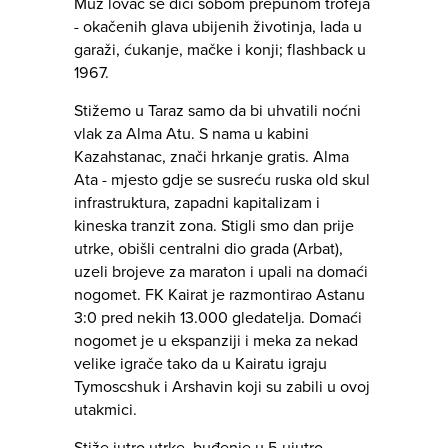
Muž lovac se diči sobom prepunom trofeja
- okačenih glava ubijenih životinja, lada u
garaži, ćukanje, mačke i konji; flashback u
1967.
Stižemo u Taraz samo da bi uhvatili noćni
vlak za Alma Atu. S nama u kabini
Kazahstanac, znači hrkanje gratis. Alma
Ata - mjesto gdje se susreću ruska old skul
infrastruktura, zapadni kapitalizam i
kineska tranzit zona. Stigli smo dan prije
utrke, obišli centralni dio grada (Arbat),
uzeli brojeve za maraton i upali na domaći
nogomet. FK Kairat je razmontirao Astanu
3:0 pred nekih 13.000 gledatelja. Domaći
nogomet je u ekspanziji i meka za nekad
velike igrače tako da u Kairatu igraju
Tymoscshuk i Arshavin koji su zabili u ovoj
utakmici.