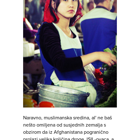
Naravno, muslimanska sredina, al' ne baš
nešto omiljena od susjednih zemalja s
obzirom da iz Afghanistana pogranično
prolazi velika količina droge, ISIL-ovaca, a