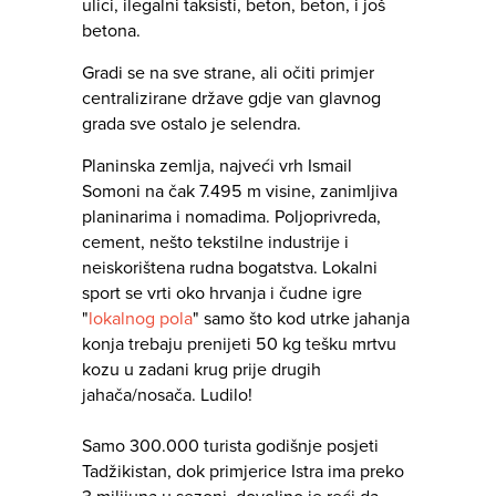
ulici, ilegalni taksisti, beton, beton, i još
betona.
Gradi se na sve strane, ali očiti primjer
centralizirane države gdje van glavnog
grada sve ostalo je selendra.
Planinska zemlja, najveći vrh Ismail
Somoni na čak 7.495 m visine, zanimljiva
planinarima i nomadima. Poljoprivreda,
cement, nešto tekstilne industrije i
neiskorištena rudna bogatstva. Lokalni
sport se vrti oko hrvanja i čudne igre
"
lokalnog pola
" samo što kod utrke jahanja
konja trebaju prenijeti 50 kg tešku mrtvu
kozu u zadani krug prije drugih
jahača/nosača. Ludilo!
Samo 300.000 turista godišnje posjeti
Tadžikistan, dok primjerice Istra ima preko