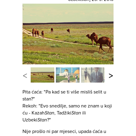
<
>
Pita ćaća: "Pa kad se ti više misliš selit u
stan?"
Rekoh: "Evo snedilje, samo ne znam u koji
ću - Kazah
Stan
, Tadžiki
Stan
ili
Uzbeki
Stan
?"
Nije prošlo ni par mjeseci, upada ćaća u