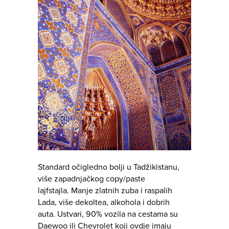
Standard očigledno bolji u Tadžikistanu,
više zapadnjačkog copy/paste
lajfstajla. Manje zlatnih zuba i raspalih
Lada, više dekoltea, alkohola i dobrih
auta. Ustvari, 90% vozila na cestama su
Daewoo ili Chevrolet koji ovdje imaju