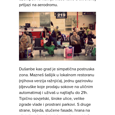
prtljazi na aerodromu.
Dušanbe kao grad je simpatična postruska
zona. Mazneš šašljik u lokalnom restoranu
(njihova verzija ražnjića), jednu gazirovku
(djevuške koje prodaju sokove na uličnim
automatima) i uživaš u najtlajfu do 21h.
Tipično sovjetski, široke ulice, velike
zgrade vlade i prostrani parkovi. S druge
strane, bijeda, stučene fasade, hrana na