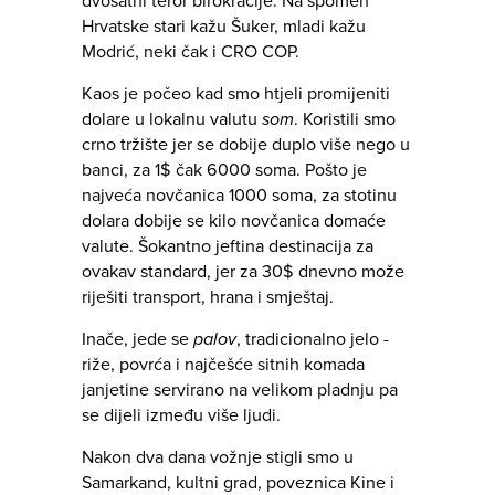
dvosatni teror birokracije. Na spomen
Hrvatske stari kažu Šuker, mladi kažu
Modrić, neki čak i CRO COP.
Kaos je počeo kad smo htjeli promijeniti
dolare u lokalnu valutu
som
. Koristili smo
crno tržište jer se dobije duplo više nego u
banci, za 1$ čak 6000 soma. Pošto je
najveća novčanica 1000 soma, za stotinu
dolara dobije se kilo novčanica domaće
valute. Šokantno jeftina destinacija za
ovakav standard, jer za 30$ dnevno može
riješiti transport, hrana i smještaj.
Inače, jede se
palov
, tradicionalno jelo -
riže, povrća i najčešće sitnih komada
janjetine servirano na velikom pladnju pa
se dijeli između više ljudi.
Nakon dva dana vožnje stigli smo u
Samarkand, kultni grad, poveznica Kine i