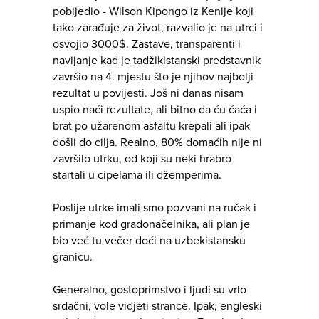
pobijedio - Wilson Kipongo iz Kenije koji
tako zarađuje za život, razvalio je na utrci i
osvojio 3000$. Zastave, transparenti i
navijanje kad je tadžikistanski predstavnik
završio na 4. mjestu što je njihov najbolji
rezultat u povijesti. Još ni danas nisam
uspio naći rezultate, ali bitno da ću ćaća i
brat po užarenom asfaltu krepali ali ipak
došli do cilja. Realno, 80% domaćih nije ni
završilo utrku, od koji su neki hrabro
startali u cipelama ili džemperima.
Poslije utrke imali smo pozvani na ručak i
primanje kod gradonačelnika, ali plan je
bio već tu večer doći na uzbekistansku
granicu.
Generalno, gostoprimstvo i ljudi su vrlo
srdačni, vole vidjeti strance. Ipak, engleski