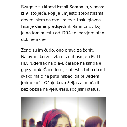
Svugdje su kipovi Ismail Somonija, vladara
iz 9. stoljeća. koji je umjesto zoroastrizma
doveo islam na ove krajeve. Ipak, glavna
faca je danas predsjednik Rahmonov koji
je na tom mjestu od 1994-te, pa vjerojatno
dok ne rikne.
Žene su im čudo, ono prave za ženit.
Naravno, ko voli zlatni zubi osmjeh FULL
HD, rudenjak na glavi, čarape na sandale i
gipsy look. Ćaću to nije obeshrabrilo da mi
svako malo na putu nabaci da privedem
jednu kući. Očajnikova želja za unučadi
bez obzira na vjeru/rasu/socijalni status.