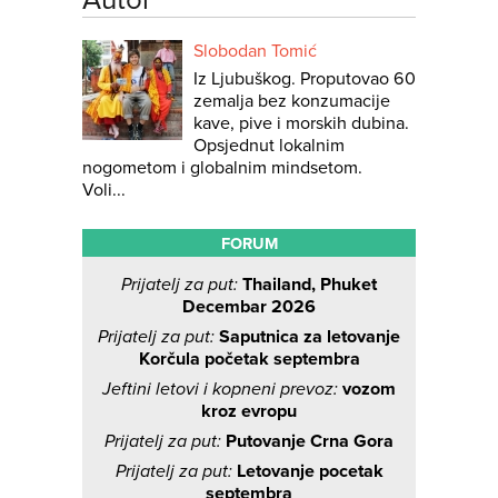
Slobodan Tomić
Iz Ljubuškog. Proputovao 60
zemalja bez konzumacije
kave, pive i morskih dubina.
Opsjednut lokalnim
nogometom i globalnim mindsetom.
Voli...
FORUM
Prijatelj za put:
Thailand, Phuket
Decembar 2026
Prijatelj za put:
Saputnica za letovanje
Korčula početak septembra
Jeftini letovi i kopneni prevoz:
vozom
kroz evropu
Prijatelj za put:
Putovanje Crna Gora
Prijatelj za put:
Letovanje pocetak
septembra