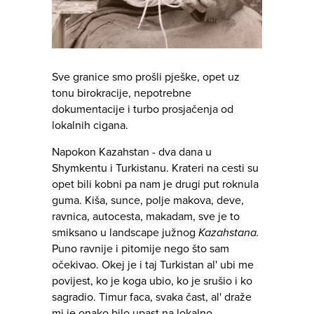
Sve granice smo prošli pješke, opet uz
tonu birokracije, nepotrebne
dokumentacije i turbo prosjačenja od
lokalnih cigana.
Napokon Kazahstan - dva dana u
Shymkentu i Turkistanu. Krateri na cesti su
opet bili kobni pa nam je drugi put roknula
guma. Kiša, sunce, polje makova, deve,
ravnica, autocesta, makadam, sve je to
smiksano u landscape južnog
Kazahstana.
Puno ravnije i pitomije nego što sam
očekivao. Okej je i taj Turkistan al' ubi me
povijest, ko je koga ubio, ko je srušio i ko
sagradio. Timur faca, svaka čast, al' draže
mi je onako bilo upast na lokalno