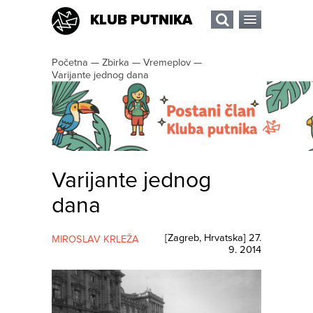
KLUB PUTNIKA
Početna
—
Zbirka
—
Vremeplov
—
Varijante jednog dana
Varijante jednog
dana
[
Zagreb
,
Hrvatska
]
27.
MIROSLAV KRLEŽA
9. 2014