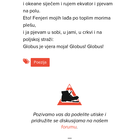
i okeane siječem i rujem ekvator i pjevam
na polu.
Eto! Fenjeri mojih lađa po toplim morima
plešu,
i ja pjevam u sobi, u jami, u crkvi i na
poljskoj straži:
Globus je vjera moja! Globus! Globus!
Poezija
Pozivamo vas da podelite utiske i
pridružite se diskusijama na našem
forumu
.
—