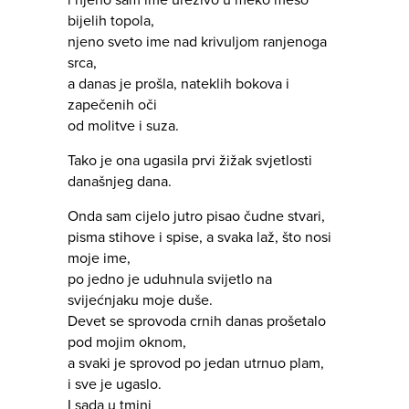
i njeno sam ime urezivo u meko meso
bijelih topola,
njeno sveto ime nad krivuljom ranjenoga
srca,
a danas je prošla, nateklih bokova i
zapečenih oči
od molitve i suza.
Tako je ona ugasila prvi žižak svjetlosti
današnjeg dana.
Onda sam cijelo jutro pisao čudne stvari,
pisma stihove i spise, a svaka laž, što nosi
moje ime,
po jedno je uduhnula svijetlo na
svijećnjaku moje duše.
Devet se sprovoda crnih danas prošetalo
pod mojim oknom,
a svaki je sprovod po jedan utrnuo plam,
i sve je ugaslo.
I sada u tmini