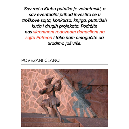
Sav rad u Klubu putnika je volonterski, a
sav eventualni prihod investira se u
troškove sajta, konkursa, knjiga, putničkih
kuća i drugih projekata.
Podržite
nas
skromnom redovnom donacijom na
sajtu Patreon
i tako nam omogućite da
uradimo još više.
POVEZANI ČLANCI