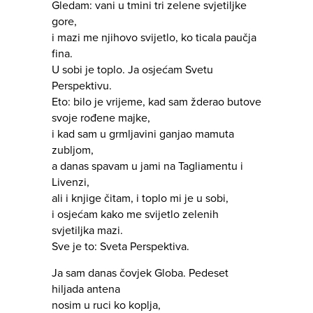
Gledam: vani u tmini tri zelene svjetiljke
gore,
i mazi me njihovo svijetlo, ko ticala paučja
fina.
U sobi je toplo. Ja osjećam Svetu
Perspektivu.
Eto: bilo je vrijeme, kad sam žderao butove
svoje rođene majke,
i kad sam u grmljavini ganjao mamuta
zubljom,
a danas spavam u jami na Tagliamentu i
Livenzi,
ali i knjige čitam, i toplo mi je u sobi,
i osjećam kako me svijetlo zelenih
svjetiljka mazi.
Sve je to: Sveta Perspektiva.
Ja sam danas čovjek Globa. Pedeset
hiljada antena
nosim u ruci ko koplja,