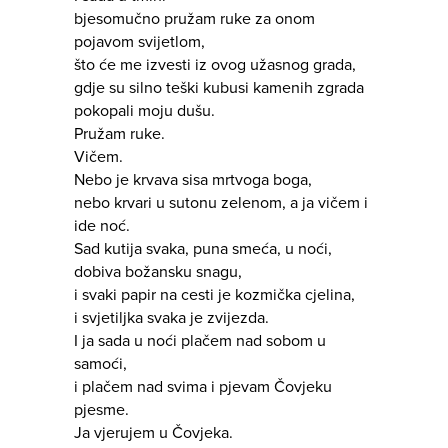
bjesomučno pružam ruke za onom
pojavom svijetlom,
što će me izvesti iz ovog užasnog grada,
gdje su silno teški kubusi kamenih zgrada
pokopali moju dušu.
Pružam ruke.
Vičem.
Nebo je krvava sisa mrtvoga boga,
nebo krvari u sutonu zelenom, a ja vičem i
ide noć.
Sad kutija svaka, puna smeća, u noći,
dobiva božansku snagu,
i svaki papir na cesti je kozmička cjelina,
i svjetiljka svaka je zvijezda.
I ja sada u noći plačem nad sobom u
samoći,
i plačem nad svima i pjevam Čovjeku
pjesme.
Ja vjerujem u Čovjeka.