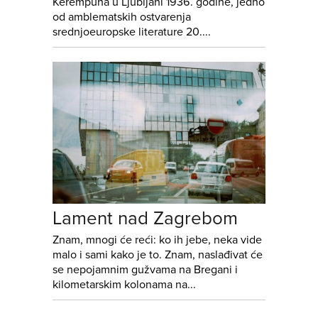
Kerempuha u Ljubljani 1936. godine, jedno
od amblematskih ostvarenja
srednjoeuropske literature 20....
Lament nad Zagrebom
Znam, mnogi će reći: ko ih jebe, neka vide
malo i sami kako je to. Znam, naslađivat će
se nepojamnim gužvama na Bregani i
kilometarskim kolonama na...