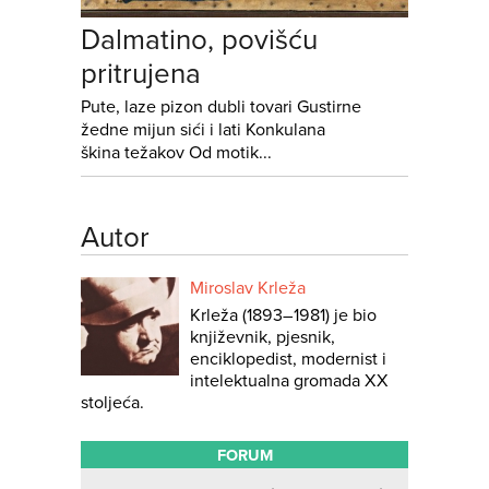
Dalmatino, povišću
pritrujena
Pute, laze pizon dubli tovari Gustirne
žedne mijun sići i lati Konkulana
škina težakov Od motik...
Autor
Miroslav Krleža
Krleža (1893–1981) je bio
književnik, pjesnik,
enciklopedist, modernist i
intelektualna gromada XX
stoljeća.
FORUM