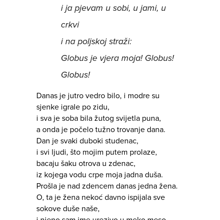
i ja pjevam u sobi, u jami, u
crkvi
i na poljskoj straži:
Globus je vjera moja! Globus!
Globus!
Danas je jutro vedro bilo, i modre su
sjenke igrale po zidu,
i sva je soba bila žutog svijetla puna,
a onda je počelo tužno trovanje dana.
Dan je svaki duboki studenac,
i svi ljudi, što mojim putem prolaze,
bacaju šaku otrova u zdenac,
iz kojega vodu crpe moja jadna duša.
Prošla je nad zdencem danas jedna žena.
O, ta je žena nekoć davno ispijala sve
sokove duše naše,