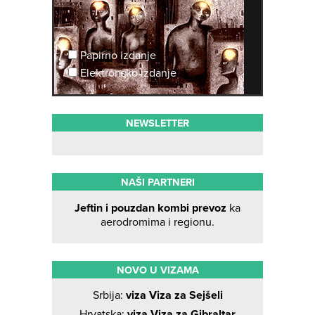
Papirno izdanje
Elektronsko izdanje
NEWSLETTER
NAŠI PARTNERI
Jeftin i pouzdan kombi prevoz
ka
aerodromima i regionu.
NOVO U VIZAMA
Srbija:
viza Viza za Sejšeli
Hrvatska:
viza Viza za Gibraltar