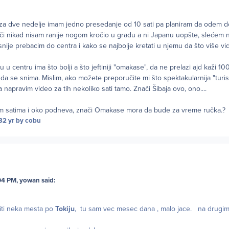
i za dve nedelje imam jedno presedanje od 10 sati pa planiram da odem d
či nikad nisam ranije nogom kročio u gradu a ni Japanu uopšte, slećem 
snije prebacim do centra i kako se najbolje kretati u njemu da što više vid
u u centru ima što bolji a što jeftiniji "omakase", da ne prelazi ajd kaži 10
a se snima. Mislim, ako možete preporučite mi što spektakularnija "turis
 napravim video za tih nekoliko sati tamo. Znači Šibaja ovo, ono....
jim satima i oko podneva, znači Omakase mora da bude za vreme ručka.
?
3
2 yr
by cobu
4 PM, yowan said:
iti neka mesta po
Tokiju
, tu sam vec mesec dana , malo jace. na drugi