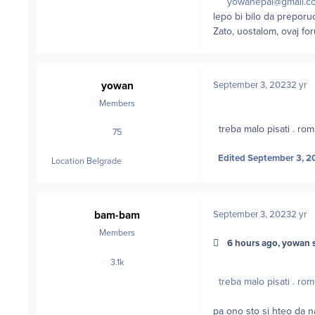
yowanepal@gmail.c
lepo bi bilo da preporu
Zato, uostalom, ovaj for
yowan
September 3, 2023
2 yr
Members
treba malo pisati . roman
75
posts
Edited
September 3, 2
Location
Belgrade
bam-bam
September 3, 2023
2 yr
Members
6 hours ago, yowan s
3.1k
posts
treba malo pisati . roman
pa ono sto si hteo da na