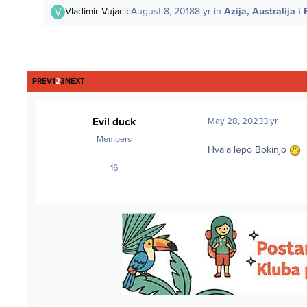
Vladimir Vujacic
August 8, 2018
8 yr
in
Azija, Australija i 
FIRST PAGE
LAST PAGE
PREV
1
2
3
NEXT
Evil duck
May 28, 2023
3 yr
Members
Hvala lepo Bokinjo
16
posts