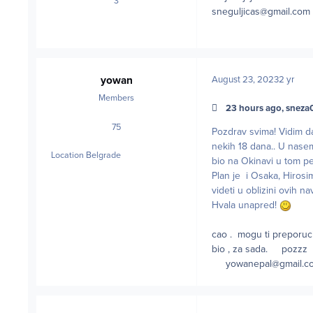
3
posts
sneguljicas@gmail.com
yowan
August 23, 2023
2 yr
Members
23 hours ago, sneza0
75
posts
Pozdrav svima! Vidim da
nekih 18 dana.. U nase
Location
Belgrade
bio na Okinavi u tom pe
Plan je i Osaka, Hirosim
videti u oblizini ovih n
Hvala unapred!
cao . mogu ti preporuc
bio , za sada. pozzz
yowanepal@gmail.c