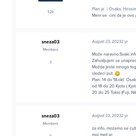
Plan je i Osaka, Hirosima
1.2k
posts
Meni se cini da je ovo 
sneza03
August 23, 2023
2 yr
Members
Može naravno.Svaki info
Zahvaljujem se unapr
3
posts
Možda jeste mnogo toga 
sledeci put.
Plan: 14 do 18.okt Osak
od 18 do 20 Kjoto ( Kj
20 do 25 Tokio (Fuji, Ni
sneza03
August 23, 2023
2 yr
Members
za info, mozemo se cuti.
moj mejl je: