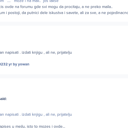
om
.... moze i na mail.. jos lakse
cis ovde na forumu gde svi mogu da procitaju, a ne preko maila..
um i postoji, da putnici dele iskustva i savete, ali za sve, a ne pojedinacno
 napisati . izdati knjigu , ali ne, prijatelju
023
2 yr
by yowan
aid:
 napisati . izdati knjigu , ali ne, prijatelju
pises u mejlu, isto to mozes i ovde...