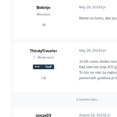
Bokinjo
May 28, 2023
3 yr
Members
Nema na čemu, ako jos n
38
posts
ThirstyTraveler
May 28, 2023
3 yr
Moderators
Ja bih samo dodao nest
Kad sam bio prije 4-5 go
To sto ne vazi za najbr
pomenutih gradova je b
1.2k
posts
2 months later...
sneza03
August 22, 2023
2 yr