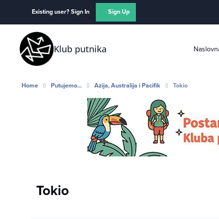
Skip to content
Existing user? Sign In
Sign Up
Klub putnika
Naslovn
Home
Putujemo...
Azija, Australija i Pacifik
Tokio
Tokio