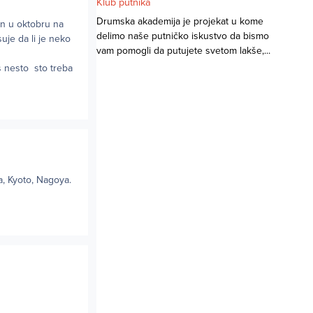
Klub putnika
Drumska akademija je projekat u kome
an u oktobru na
delimo naše putničko iskustvo da bismo
uje da li je neko
vam pomogli da putujete svetom lakše,...
os nesto sto treba
a, Kyoto, Nagoya.