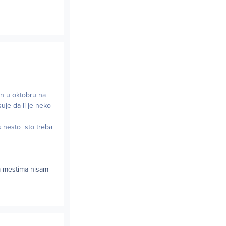
an u oktobru na
uje da li je neko
os nesto sto treba
m mestima nisam