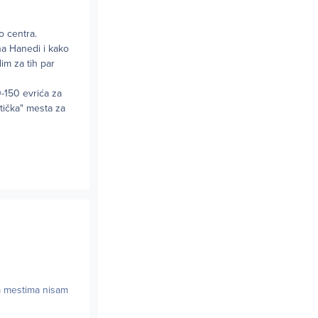
o centra.
na Hanedi i kako
im za tih par
0-150 evrića za
tička" mesta za
m mestima nisam