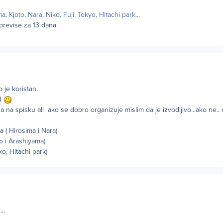
, Kjoto, Nara, Niko, Fuji, Tokyo, Hitachi park...
previse za 13 dana.
 je koristan.
ed
na spisku ali ako se dobro organizuje mislim da je izvodljivo...ako ne..
a ( Hirosima i Nara)
oto i Arashiyama)
ko, Hitachi park)
..