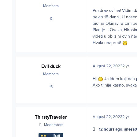
Members
Pozdrav svima! Vidim da
nekih 18 dana.. U nase
3
posts
bio na Okinavi u tom pe
Plan je i Osaka, Hirosim
videti u oblizini ovih n
Hvala unapred!
Evil duck
August 22, 2023
2 yr
Members
Hi
Ja idem koji dan 
Ako ti nije kasno, svak
16
posts
ThirstyTraveler
August 22, 2023
2 yr
Moderators
12 hours ago, sneza0