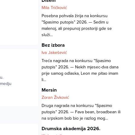
Dišem
Mila Tričković
Posebna pohvala žirija na konkursu
"Spasimo putopis" 2026. — Sedim u
malenoj, ali prepunoj prostoriji gde se
služi...
Bez izbora
Iva Jakešević
Treća nagrada na konkursu "Spasimo
putopis" 2026. — Nekih mjesec-dva dana
prije samog odlaska, Leon me pitao imam
ru.
li...
izmedju
Mersin
Zoran Živković
Druga nagrada na konkursu "Spasimo
putopis" 2026. — Fava bean, broadbean ili
na srpskom bob bio je razlog mog...
Drumska akademija 2026.