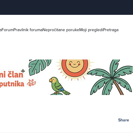
a
Forum
Pravilnik foruma
Nepročitane poruke
Moji pregledi
Pretraga
Share