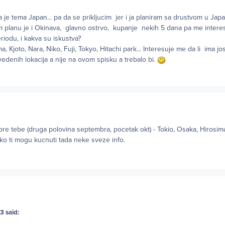
 je tema Japan... pa da se prikljucim jer i ja planiram sa drustvom u Jap
m planu je i Okinava, glavno ostrvo, kupanje nekih 5 dana pa me interes
riodu, i kakva su iskustva?
a, Kjoto, Nara, Niko, Fuji, Tokyo, Hitachi park... Interesuje me da li ima j
avedenih lokacija a nije na ovom spisku a trebalo bi.
pre tebe (druga polovina septembra, pocetak okt) - Tokio, Osaka, Hirosim
ako ti mogu kucnuti tada neke sveze info.
3 said: