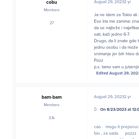
cobu
August 29, 2023
2 yr
Members
Ja ne idem za Tokio al
Evo šta me zanima: zna
27
posts
da se najbrže i najefika
sati, kaži jedno 6-7.
Drugo, da li znate gde t
jednu osobu i da može d
snimanje jer bih hteo da
Pozz
p.s. tamo sam u jutarn
Edited
August 29, 202
bam-bam
August 29, 2023
2 yr
Members
On 8/23/2023 at 12:0
3.1k
posts
cao . mogu ti preporuc
bio , za sada. pozzz