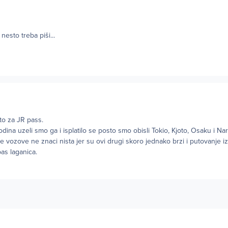
esto treba piši...
o za JR pass.
dina uzeli smo ga i isplatilo se posto smo obisli Tokio, Kjoto, Osaku i Na
ze vozove ne znaci nista jer su ovi drugi skoro jednako brzi i putovanje 
as laganica.