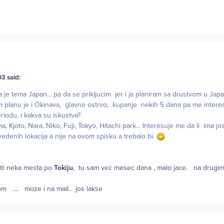
3 said:
 je tema Japan... pa da se prikljucim jer i ja planiram sa drustvom u Jap
m planu je i Okinava, glavno ostrvo, kupanje nekih 5 dana pa me interes
riodu, i kakva su iskustva?
a, Kjoto, Nara, Niko, Fuji, Tokyo, Hitachi park... Interesuje me da li ima j
avedenih lokacija a nije na ovom spisku a trebalo bi.
iti neka mesta po
Tokiju
, tu sam vec mesec dana , malo jace. na drugi
om
.... moze i na mail.. jos lakse