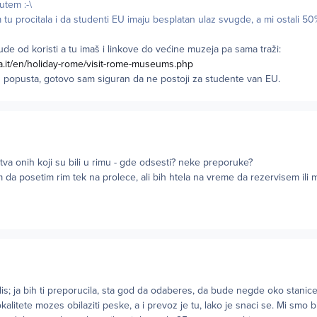
utem :-\
tu procitala i da studenti EU imaju besplatan ulaz svugde, a mi ostali 50%
ude od koristi a tu imaš i linkove do većine muzeja pa sama traži:
ia.it/en/holiday-rome/visit-rome-museums.php
g popusta, gotovo sam siguran da ne postoji za studente van EU.
stva onih koji su bili u rimu - gde odsesti? neke preporuke?
ram da posetim rim tek na prolece, ali bih htela na vreme da rezervisem il
is; ja bih ti preporucila, sta god da odaberes, da bude negde oko stanice T
kalitete mozes obilaziti peske, a i prevoz je tu, lako je snaci se. Mi smo b