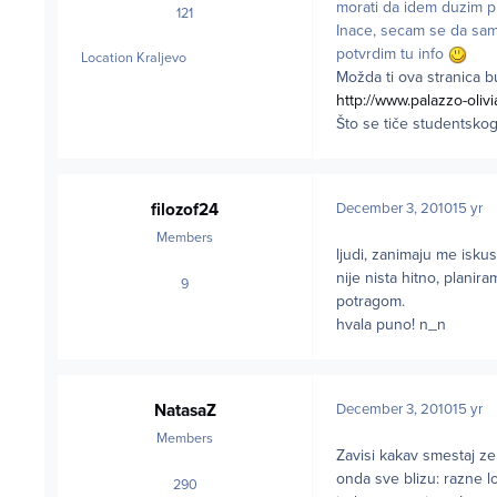
morati da idem duzim p
121
posts
Inace, secam se da sam 
potvrdim tu info
Location
Kraljevo
Možda ti ova stranica b
http://www.palazzo-oliv
Što se tiče studentsko
filozof24
December 3, 2010
15 yr
Members
ljudi, zanimaju me isku
nije nista hitno, plani
9
posts
potragom.
hvala puno! n_n
NatasaZ
December 3, 2010
15 yr
Members
Zavisi kakav smestaj zel
onda sve blizu: razne lo
290
posts