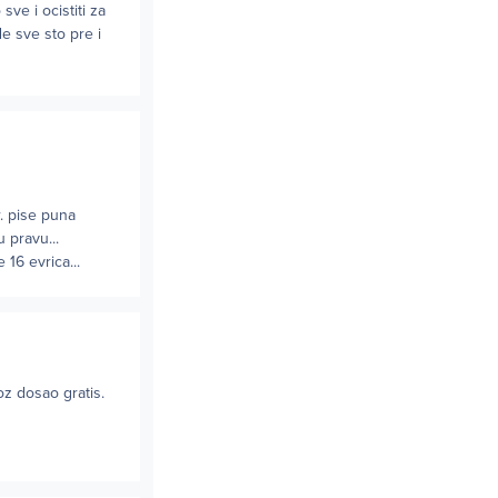
sve i ocistiti za
de sve sto pre i
r. pise puna
 pravu...
16 evrica...
oz dosao gratis.