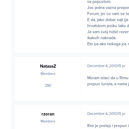
sa popustom.
Jos jedna vazna prepor
Forum, jer ce vam se to
E da, jako dobar sajt (j
hrvatskom jeziku tako d
Ja sam svoj hotel reze
ikakvih naknada.
Eto pa ako nekoga jos 
NatasaZ
December 4, 2010
15 yr
Members
Moram istaci da u Rimu
prepun turista, a nama 
290
posts
rzoran
December 4, 2010
15 yr
Members
Rim je prelep i prepun i