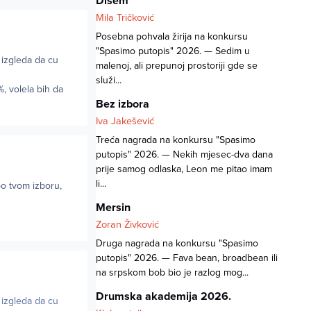
Dišem
Mila Tričković
Posebna pohvala žirija na konkursu
"Spasimo putopis" 2026. — Sedim u
 izgleda da cu
malenoj, ali prepunoj prostoriji gde se
služi...
, volela bih da
Bez izbora
Iva Jakešević
Treća nagrada na konkursu "Spasimo
putopis" 2026. — Nekih mjesec-dva dana
prije samog odlaska, Leon me pitao imam
li...
po tvom izboru,
Mersin
Zoran Živković
Druga nagrada na konkursu "Spasimo
putopis" 2026. — Fava bean, broadbean ili
na srpskom bob bio je razlog mog...
Drumska akademija 2026.
 izgleda da cu