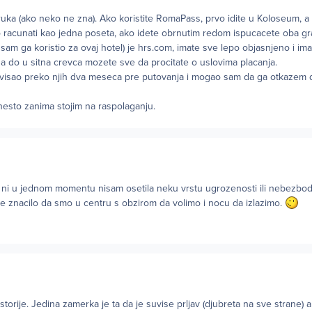
uka (ako neko ne zna). Ako koristite RomaPass, prvo idite u Koloseum, a
 racunati kao jedna poseta, ako idete obrnutim redom ispucacete oba gra
a sam ga koristio za ovaj hotel) je hrs.com, imate sve lepo objasnjeno i ima
a do u sitna crevca mozete sve da procitate o uslovima placanja.
rvisao preko njih dva meseca pre putovanja i mogao sam da ga otkazem 
nesto zanima stojim na raspolaganju.
 ni u jednom momentu nisam osetila neku vrstu ugrozenosti ili nebezbodn
je znacilo da smo u centru s obzirom da volimo i nocu da izlazimo.
storije. Jedina zamerka je ta da je suvise prljav (djubreta na sve strane) al