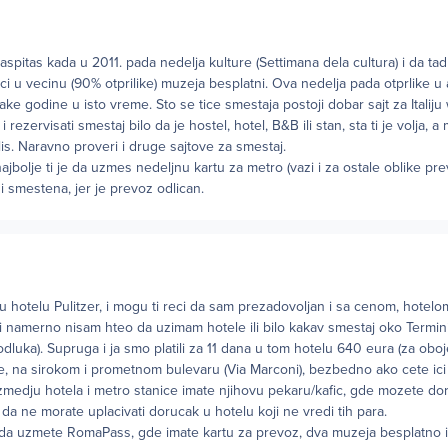
aspitas kada u 2011. pada nedelja kulture (Settimana dela cultura) i da ta
ci u vecinu (90% otprilike) muzeja besplatni. Ova nedelja pada otprlike u ap
ake godine u isto vreme. Sto se tice smestaja postoji dobar sajt za Italij
ezervisati smestaj bilo da je hostel, hotel, B&B ili stan, sta ti je volja, a 
is. Naravno proveri i druge sajtove za smestaj.
jbolje ti je da uzmes nedeljnu kartu za metro (vazi i za ostale oblike pre
 smestena, jer je prevoz odlican.
 hotelu Pulitzer, i mogu ti reci da sam prezadovoljan i sa cenom, hotelo
i namerno nisam hteo da uzimam hotele ili bilo kakav smestaj oko Termini-
dluka). Supruga i ja smo platili za 11 dana u tom hotelu 640 eura (za oboj
e, na sirokom i prometnom bulevaru (Via Marconi), bezbedno ako cete ici
zmedju hotela i metro stanice imate njihovu pekaru/kafic, gde mozete doru
 da ne morate uplacivati dorucak u hotelu koji ne vredi tih para.
a uzmete RomaPass, gde imate kartu za prevoz, dva muzeja besplatno i