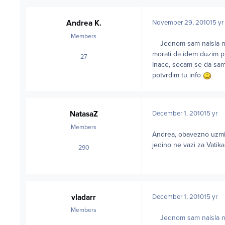
Andrea K.
November 29, 2010
15 yr
Members
Jednom sam naisla na s
morati da idem duzim p
27
posts
Inace, secam se da sam 
potvrdim tu info
NatasaZ
December 1, 2010
15 yr
Members
Andrea, obavezno uzmi R
jedino ne vazi za Vatika
290
posts
vladarr
December 1, 2010
15 yr
Members
Jednom sam naisla na s