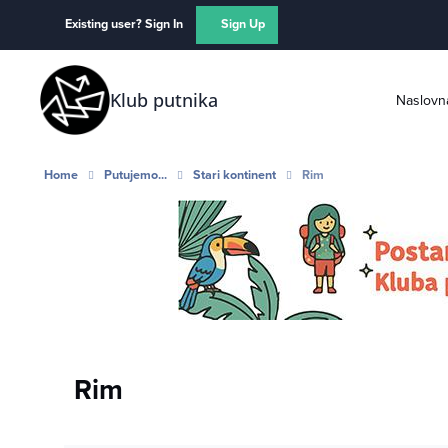
Skip to content
Existing user? Sign In
Sign Up
Klub putnika
Naslovn
Home
Putujemo...
Stari kontinent
Rim
Rim