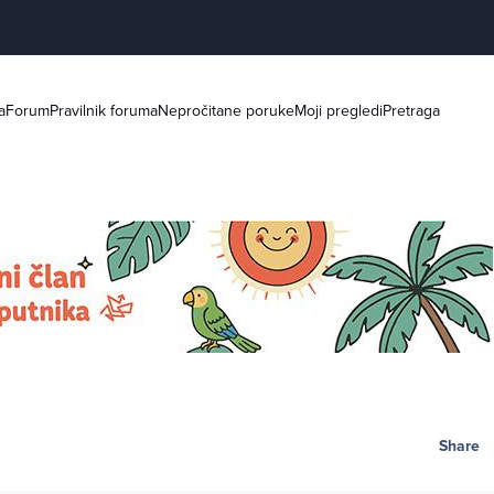
a
Forum
Pravilnik foruma
Nepročitane poruke
Moji pregledi
Pretraga
Share