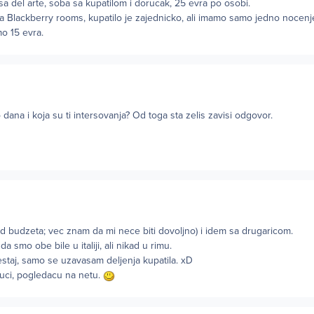
 del arte, soba sa kupatilom i dorucak, 25 evra po osobi.
 Blackberry rooms, kupatilo je zajednicko, ali imamo samo jedno nocenj
mo 15 evra.
o dana i koja su ti intersovanja? Od toga sta zelis zavisi odgovor.
od budzeta; vec znam da mi nece biti dovoljno) i idem sa drugaricom.
da smo obe bile u italiji, ali nikad u rimu.
estaj, samo se uzavasam deljenja kupatila. xD
ruci, pogledacu na netu.