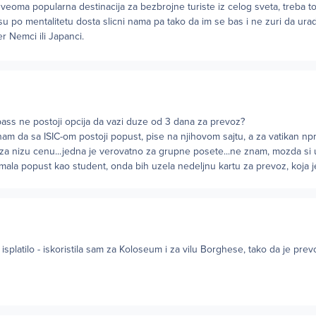
k veoma popularna destinacija za bezbrojne turiste iz celog sveta, treba to 
ni su po mentalitetu dosta slicni nama pa tako da im se bas i ne zuri da ura
 Nemci ili Japanci.
 pass ne postoji opcija da vazi duze od 3 dana za prevoz?
am da sa ISIC-om postoji popust, pise na njihovom sajtu, a za vatikan np
za nizu cenu...jedna je verovatno za grupne posete...ne znam, mozda si u
mala popust kao student, onda bih uzela nedeljnu kartu za prevoz, koja je 
 isplatilo - iskoristila sam za Koloseum i za vilu Borghese, tako da je prev