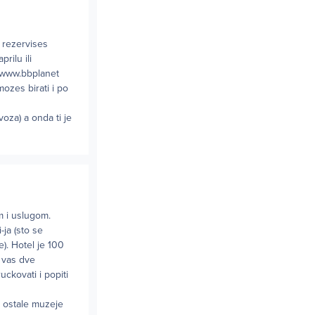
d rezervises
rilu ili
u www.bbplanet
mozes birati i po
voza) a onda ti je
m i uslugom.
ja (sto se
e). Hotel je 100
 vas dve
ckovati i popiti
 ostale muzeje