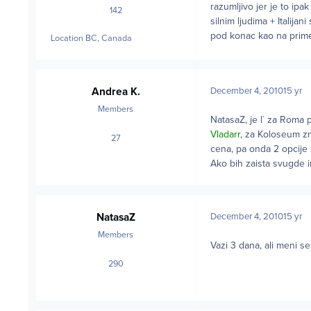
razumljivo jer je to ipa
142
posts
silnim ljudima + Italija
pod konac kao na primer
Location
BC, Canada
Andrea K.
December 4, 2010
15 yr
Members
NatasaZ
, je l` za Roma
Vladarr
, za Koloseum zn
27
posts
cena, pa onda 2 opcije 
Ako bih zaista svugde i
NatasaZ
December 4, 2010
15 yr
Members
Vazi 3 dana, ali meni se
290
posts