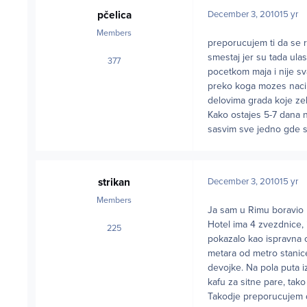
pčelica
December 3, 2010
15 yr
Members
preporucujem ti da se r
smestaj jer su tada ulas
377
posts
pocetkom maja i nije sv
preko koga mozes naci i r
delovima grada koje zel
Kako ostajes 5-7 dana na
sasvim sve jedno gde si
strikan
December 3, 2010
15 yr
Members
Ja sam u Rimu boravio u
Hotel ima 4 zvezdnice, 
225
posts
pokazalo kao ispravna o
metara od metro stanic
devojke. Na pola puta i
kafu za sitne pare, tako
Takodje preporucujem d