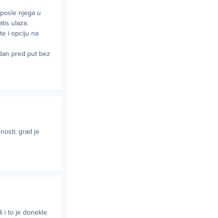
 posle njega u
tis ulaza.
te i opciju na
dan pred put bez
osti; grad je
i i to je donekle