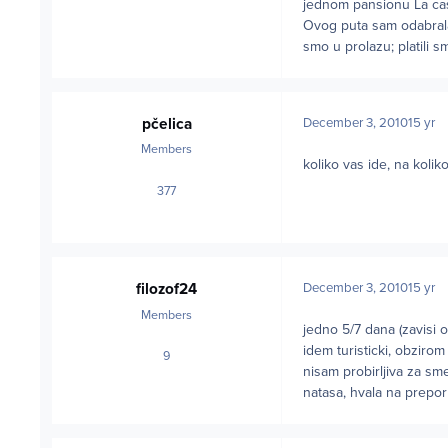
jednom pansionu La casa
Ovog puta sam odabrala
smo u prolazu; platili s
pčelica
December 3, 2010
15 yr
Members
koliko vas ide, na kolik
377
posts
filozof24
December 3, 2010
15 yr
Members
jedno 5/7 dana (zavisi 
idem turisticki, obzirom 
9
posts
nisam probirljiva za sm
natasa, hvala na prepo