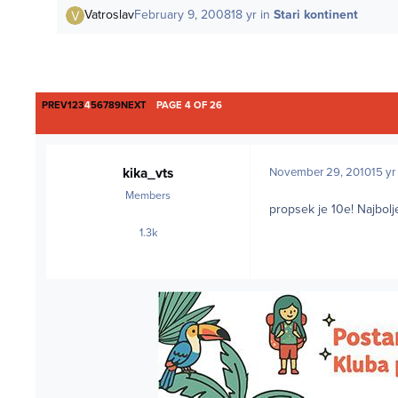
Vatroslav
February 9, 2008
18 yr
in
Stari kontinent
FIRST PAGE
LAST PAGE
PREV
1
2
3
4
5
6
7
8
9
NEXT
PAGE 4 OF 26
kika_vts
November 29, 2010
15 yr
Members
propsek je 10e! Najbolj
1.3k
posts