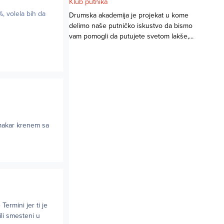
Klub putnika
, volela bih da
Drumska akademija je projekat u kome
delimo naše putničko iskustvo da bismo
vam pomogli da putujete svetom lakše,...
i makar krenem sa
ermini jer ti je
ili smesteni u