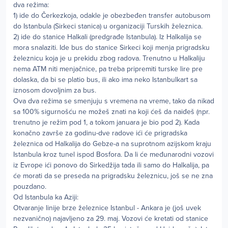
dva režima:
1) ide do Čerkezkoja, odakle je obezbeđen transfer autobusom
do Istanbula (Sirkeci stanica) u organizaciji Turskih železnica.
2) ide do stanice Halkali (predgrađe Istanbula). Iz Halkalija se
mora snalaziti. Ide bus do stanice Sirkeci koji menja prigradsku
železnicu koja je u prekidu zbog radova. Trenutno u Halkaliju
nema ATM niti menjačnice, pa treba pripremiti turske lire pre
dolaska, da bi se platio bus, ili ako ima neko Istanbulkart sa
iznosom dovoljnim za bus.
Ova dva režima se smenjuju s vremena na vreme, tako da nikad
sa 100% sigurnošću ne možeš znati na koji ćeš da naiđeš (npr.
trenutno je režim pod 1, a tokom januara je bio pod 2). Kada
konačno završe za godinu-dve radove ići će prigradska
železnica od Halkalija do Gebze-a na suprotnom azijskom kraju
Istanbula kroz tunel ispod Bosfora. Da li će međunarodni vozovi
iz Evrope ići ponovo do Sirkedžija tada ili samo do Halkalija, pa
će morati da se preseda na prigradsku železnicu, još se ne zna
pouzdano.
Od Istanbula ka Aziji:
Otvaranje linije brze železnice Istanbul - Ankara je (još uvek
nezvanično) najavljeno za 29. maj. Vozovi će kretati od stanice