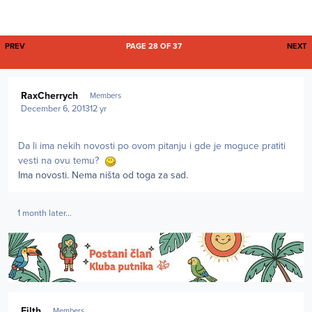
FIRST PAGE
L
PREV
PAGE 28 OF 37
NEXT
Author stats
RaxCherrych
Members
December 6, 2013
12 yr
Da li ima nekih novosti po ovom pitanju i gde je moguce pratiti
vesti na ovu temu?
Ima novosti. Nema ništa od toga za sad.
1 month later...
Author stats
Filth
Members