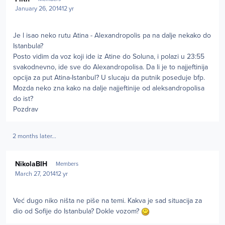
January 26, 2014
12 yr
Je l isao neko rutu Atina - Alexandropolis pa na dalje nekako do
Istanbula?
Posto vidim da voz koji ide iz Atine do Soluna, i polazi u 23:55
svakodnevno, ide sve do Alexandropolisa. Da li je to najjeftinija
opcija za put Atina-Istanbul? U slucaju da putnik poseduje bfp.
Mozda neko zna kako na dalje najjeftinije od aleksandropolisa
do ist?
Pozdrav
2 months later...
Author stats
NikolaBIH
Members
March 27, 2014
12 yr
Već dugo niko ništa ne piše na temi. Kakva je sad situacija za
dio od Sofije do Istanbula? Dokle vozom?