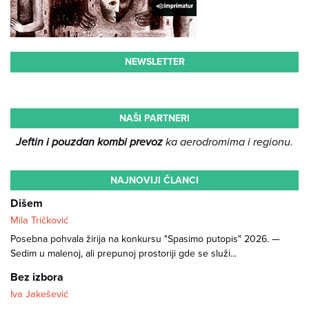
NEWSLETTER
NAŠI PARTNERI
Jeftin i pouzdan kombi prevoz
ka aerodromima i regionu.
NAJNOVIJI ČLANCI
Dišem
Mila Tričković
Posebna pohvala žirija na konkursu "Spasimo putopis" 2026. —
Sedim u malenoj, ali prepunoj prostoriji gde se služi...
Bez izbora
Iva Jakešević