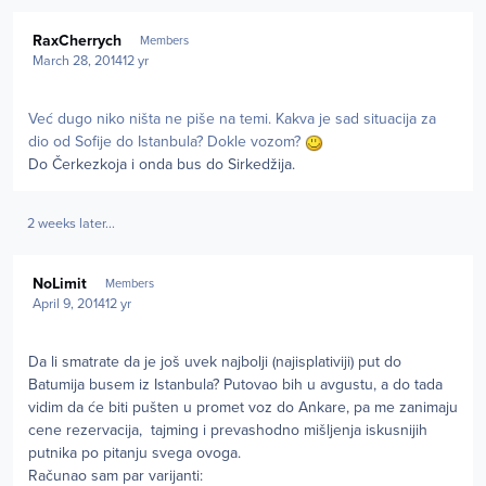
Author stats
RaxCherrych
Members
March 28, 2014
12 yr
Već dugo niko ništa ne piše na temi. Kakva je sad situacija za
dio od Sofije do Istanbula? Dokle vozom?
Do Čerkezkoja i onda bus do Sirkedžija.
2 weeks later...
Author stats
NoLimit
Members
April 9, 2014
12 yr
Da li smatrate da je još uvek najbolji (najisplativiji) put do
Batumija busem iz Istanbula? Putovao bih u avgustu, a do tada
vidim da će biti pušten u promet voz do Ankare, pa me zanimaju
cene rezervacija, tajming i prevashodno mišljenja iskusnijih
putnika po pitanju svega ovoga.
Računao sam par varijanti: