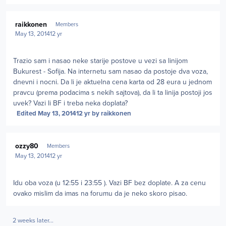
Author stats
raikkonen
Members
May 13, 2014
12 yr
Trazio sam i nasao neke starije postove u vezi sa linijom
Bukurest - Sofija. Na internetu sam nasao da postoje dva voza,
dnevni i nocni. Da li je aktuelna cena karta od 28 eura u jednom
pravcu (prema podacima s nekih sajtova), da li ta linija postoji jos
uvek? Vazi li BF i treba neka doplata?
Edited
May 13, 2014
12 yr
by raikkonen
Author stats
ozzy80
Members
May 13, 2014
12 yr
Idu oba voza (u 12:55 i 23:55 ). Vazi BF bez doplate. A za cenu
ovako mislim da imas na forumu da je neko skoro pisao.
2 weeks later...