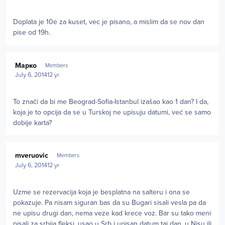
Doplata je 10e za kuset, vec je pisano, a mislim da se nov dan
pise od 19h.
Author stats
Марко
Members
July 6, 2014
12 yr
To znači da bi me Beograd-Sofia-Istanbul izašao kao 1 dan? I da,
koja je to opcija da se u Turskoj ne upisuju datumi, već se samo
dobije karta?
Author stats
mveruovic
Members
July 6, 2014
12 yr
Uzme se rezervacija koja je besplatna na salteru i ona se
pokazuje. Pa nisam siguran bas da su Bugari sisali vesla pa da
ne upisu drugi dan, nema veze kad krece voz. Bar su tako meni
pisali za srbija fleksi, usao u Srb i upisan datum taj dan, u Nisu ili