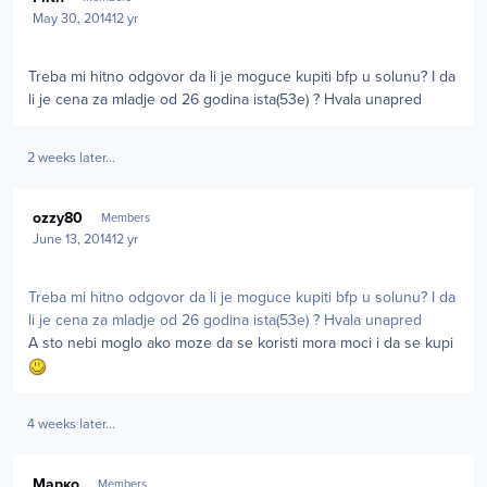
May 30, 2014
12 yr
Treba mi hitno odgovor da li je moguce kupiti bfp u solunu? I da
li je cena za mladje od 26 godina ista(53e) ? Hvala unapred
2 weeks later...
Author stats
ozzy80
Members
June 13, 2014
12 yr
Treba mi hitno odgovor da li je moguce kupiti bfp u solunu? I da
li je cena za mladje od 26 godina ista(53e) ? Hvala unapred
A sto nebi moglo ako moze da se koristi mora moci i da se kupi
4 weeks later...
Author stats
Марко
Members