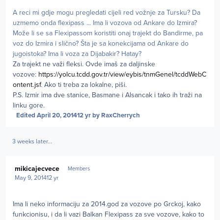
A reci mi gdje mogu pregledati cijeli red vožnje za Tursku? Da
uzmemo onda flexipass ... Ima li vozova od Ankare do Izmira?
Može li se sa Flexipassom koristiti onaj trajekt do Bandirme, pa
voz do Izmira i slično? Šta je sa konekcijama od Ankare do
jugoistoka? Ima li voza za Dijabakir? Hatay?
Za trajekt ne važi fleksi. Ovde imaš za daljinske
vozove:
https://yolcu.tcdd.gov.tr/view/eybis/tnmGenel/tcddWebC
ontent.jsf
. Ako ti treba za lokalne, piši.
P.S. Izmir ima dve stanice, Basmane i Alsancak i tako ih traži na
linku gore.
Edited
April 20, 2014
12 yr
by RaxCherrych
3 weeks later...
Author stats
mikicajecvece
Members
May 9, 2014
12 yr
Ima li neko informaciju za 2014.god za vozove po Grckoj, kako
funkcionisu, i da li vazi Balkan Flexipass za sve vozove, kako to