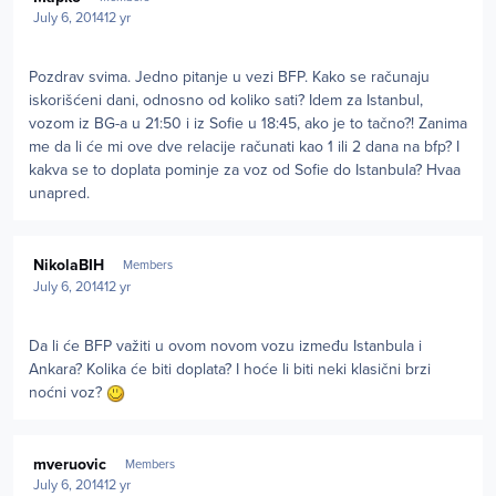
July 6, 2014
12 yr
Pozdrav svima. Jedno pitanje u vezi BFP. Kako se računaju
iskorišćeni dani, odnosno od koliko sati? Idem za Istanbul,
vozom iz BG-a u 21:50 i iz Sofie u 18:45, ako je to tačno?! Zanima
me da li će mi ove dve relacije računati kao 1 ili 2 dana na bfp? I
kakva se to doplata pominje za voz od Sofie do Istanbula? Hvaa
unapred.
Author stats
NikolaBIH
Members
July 6, 2014
12 yr
Da li će BFP važiti u ovom novom vozu između Istanbula i
Ankara? Kolika će biti doplata? I hoće li biti neki klasični brzi
noćni voz?
Author stats
mveruovic
Members
July 6, 2014
12 yr