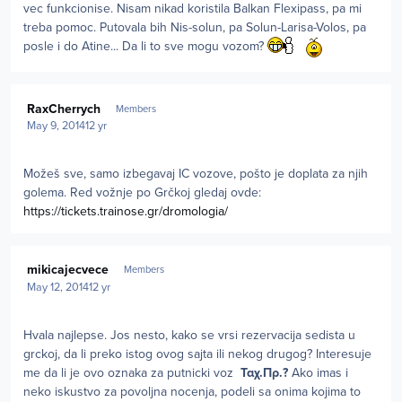
vec funkcionise. Nisam nikad koristila Balkan Flexipass, pa mi
treba pomoc. Putovala bih Nis-solun, pa Solun-Larisa-Volos, pa
posle i do Atine... Da li to sve mogu vozom?
Author stats
RaxCherrych
Members
May 9, 2014
12 yr
Možeš sve, samo izbegavaj IC vozove, pošto je doplata za njih
golema. Red vožnje po Grčkoj gledaj ovde:
https://tickets.trainose.gr/dromologia/
Author stats
mikicajecvece
Members
May 12, 2014
12 yr
Hvala najlepse. Jos nesto, kako se vrsi rezervacija sedista u
grckoj, da li preko istog ovog sajta ili nekog drugog? Interesuje
me da li je ovo oznaka za putnicki voz
Ταχ.Πρ.?
Ako imas i
neko iskustvo za povoljna nocenja, podeli sa onima kojima to