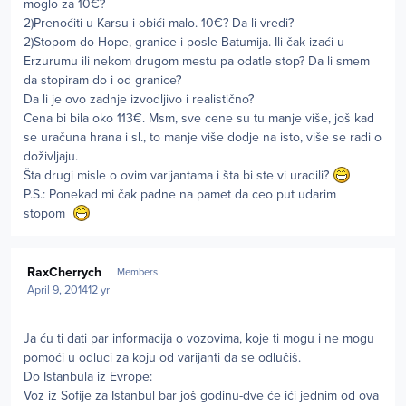
moglo za 10€?
2)Prenoćiti u Karsu i obići malo. 10€? Da li vredi?
2)Stopom do Hope, granice i posle Batumija. Ili čak izaći u
Erzurumu ili nekom drugom mestu pa odatle stop? Da li smem
da stopiram do i od granice?
Da li je ovo zadnje izvodljivo i realistično?
Cena bi bila oko 113€. Msm, sve cene su tu manje više, još kad
se uračuna hrana i sl., to manje više dodje na isto, više se radi o
doživljaju.
Šta drugi misle o ovim varijantama i šta bi ste vi uradili?
P.S.: Ponekad mi čak padne na pamet da ceo put udarim
stopom
Author stats
RaxCherrych
Members
April 9, 2014
12 yr
Ja ću ti dati par informacija o vozovima, koje ti mogu i ne mogu
pomoći u odluci za koju od varijanti da se odlučiš.
Do Istanbula iz Evrope:
Voz iz Sofije za Istanbul bar još godinu-dve će ići jednim od ova