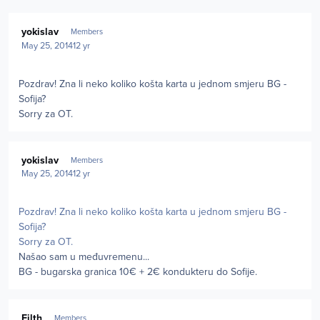
Author stats
yokislav
Members
May 25, 2014
12 yr
Pozdrav! Zna li neko koliko košta karta u jednom smjeru BG -
Sofija?
Sorry za OT.
Author stats
yokislav
Members
May 25, 2014
12 yr
Pozdrav! Zna li neko koliko košta karta u jednom smjeru BG -
Sofija?
Sorry za OT.
Našao sam u međuvremenu...
BG - bugarska granica 10€ + 2€ kondukteru do Sofije.
Author stats
Filth
Members