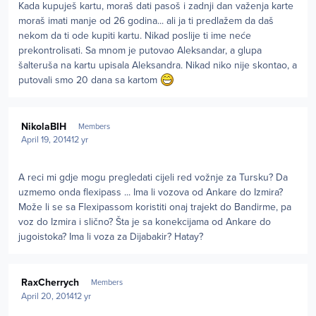
Kada kupuješ kartu, moraš dati pasoš i zadnji dan važenja karte
moraš imati manje od 26 godina... ali ja ti predlažem da daš
nekom da ti ode kupiti kartu. Nikad poslije ti ime neće
prekontrolisati. Sa mnom je putovao Aleksandar, a glupa
šalteruša na kartu upisala Aleksandra. Nikad niko nije skontao, a
putovali smo 20 dana sa kartom
Author stats
NikolaBIH
Members
April 19, 2014
12 yr
A reci mi gdje mogu pregledati cijeli red vožnje za Tursku? Da
uzmemo onda flexipass ... Ima li vozova od Ankare do Izmira?
Može li se sa Flexipassom koristiti onaj trajekt do Bandirme, pa
voz do Izmira i slično? Šta je sa konekcijama od Ankare do
jugoistoka? Ima li voza za Dijabakir? Hatay?
Author stats
RaxCherrych
Members
April 20, 2014
12 yr