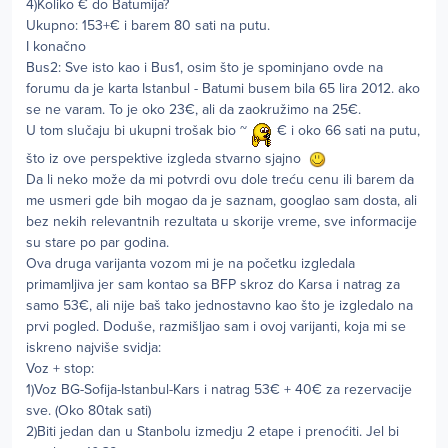
4)Koliko € do Batumija?
Ukupno: 153+€ i barem 80 sati na putu.
I konačno
Bus2: Sve isto kao i Bus1, osim što je spominjano ovde na
forumu da je karta Istanbul - Batumi busem bila 65 lira 2012. ako
se ne varam. To je oko 23€, ali da zaokružimo na 25€.
U tom slučaju bi ukupni trošak bio ~
€ i oko 66 sati na putu,
što iz ove perspektive izgleda stvarno sjajno
Da li neko može da mi potvrdi ovu dole treću cenu ili barem da
me usmeri gde bih mogao da je saznam, googlao sam dosta, ali
bez nekih relevantnih rezultata u skorije vreme, sve informacije
su stare po par godina.
Ova druga varijanta vozom mi je na početku izgledala
primamljiva jer sam kontao sa BFP skroz do Karsa i natrag za
samo 53€, ali nije baš tako jednostavno kao što je izgledalo na
prvi pogled. Doduše, razmišljao sam i ovoj varijanti, koja mi se
iskreno najviše svidja:
Voz + stop:
1)Voz BG-Sofija-Istanbul-Kars i natrag 53€ + 40€ za rezervacije
sve. (Oko 80tak sati)
2)Biti jedan dan u Stanbolu izmedju 2 etape i prenoćiti. Jel bi