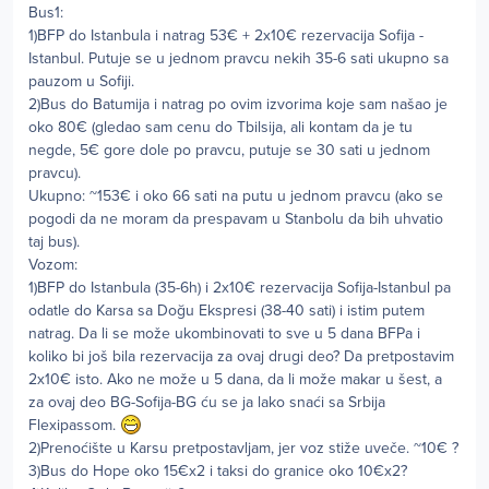
Bus1:
1)BFP do Istanbula i natrag 53€ + 2x10€ rezervacija Sofija -
Istanbul. Putuje se u jednom pravcu nekih 35-6 sati ukupno sa
pauzom u Sofiji.
2)Bus do Batumija i natrag po ovim izvorima koje sam našao je
oko 80€ (gledao sam cenu do Tbilsija, ali kontam da je tu
negde, 5€ gore dole po pravcu, putuje se 30 sati u jednom
pravcu).
Ukupno: ~153€ i oko 66 sati na putu u jednom pravcu (ako se
pogodi da ne moram da prespavam u Stanbolu da bih uhvatio
taj bus).
Vozom:
1)BFP do Istanbula (35-6h) i 2x10€ rezervacija Sofija-Istanbul pa
odatle do Karsa sa Doğu Ekspresi (38-40 sati) i istim putem
natrag. Da li se može ukombinovati to sve u 5 dana BFPa i
koliko bi još bila rezervacija za ovaj drugi deo? Da pretpostavim
2x10€ isto. Ako ne može u 5 dana, da li može makar u šest, a
za ovaj deo BG-Sofija-BG ću se ja lako snaći sa Srbija
Flexipassom.
2)Prenoćište u Karsu pretpostavljam, jer voz stiže uveče. ~10€ ?
3)Bus do Hope oko 15€x2 i taksi do granice oko 10€x2?