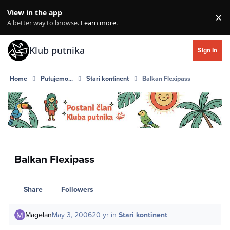
Skip to content
View in the app
×
Di
A better way to browse.
Learn more
.
Klub putnika
Sign In
Home
Putujemo...
Stari kontinent
Balkan Flexipass
Balkan Flexipass
Share
Followers
Magelan
May 3, 2006
20 yr
in
Stari kontinent