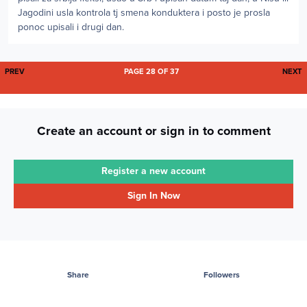
Jagodini usla kontrola tj smena konduktera i posto je prosla
ponoc upisali i drugi dan.
FIRST PAGE
L
PREV
PAGE 28 OF 37
NEXT
Create an account or sign in to comment
Register a new account
Sign In Now
Share
Followers