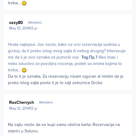
treba...
Author stats
ozzy80
Members
May 12, 2014
12 yr
Hvala najlepse. Jos nesto, kako se vrsi rezervacija sedista u
grckoj, da li preko istog ovog sajta ili nekog drugog? Interesuje
me da li je ovo oznaka za putnicki voz
Ταχ.Πρ.?
Ako imas i
neko iskustvo za povoljna nocenja, podeli sa onima kojima to
treba...
Da to ti je oznaka. Za rezervaciju nisam siguran al mislim da je
preko istog sajta posto ti je to sajt zeleznica Grcke.
Author stats
RaxCherrych
Members
May 12, 2014
12 yr
Na sajtu može da se kupi samo obična karta. Rezervacija na
stanici u Solunu.