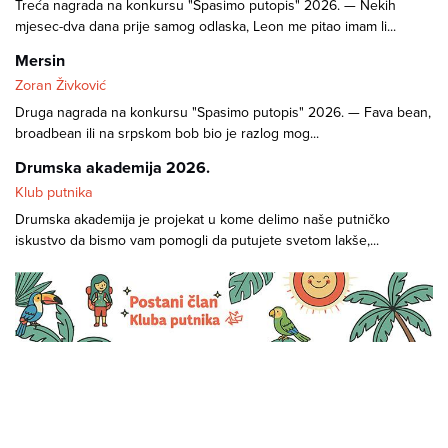
Treća nagrada na konkursu "Spasimo putopis" 2026. — Nekih
mjesec-dva dana prije samog odlaska, Leon me pitao imam li...
Mersin
Zoran Živković
Druga nagrada na konkursu "Spasimo putopis" 2026. — Fava bean,
broadbean ili na srpskom bob bio je razlog mog...
Drumska akademija 2026.
Klub putnika
Drumska akademija je projekat u kome delimo naše putničko
iskustvo da bismo vam pomogli da putujete svetom lakše,...