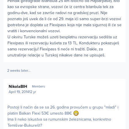
Pendik (predgrađe Istanbula 25 km istočno od Hajdarpaše). Isto
kao sa evropske strane, vozovi će iz centra Istanbula tek za
godinu-dve, kad se završe radovi na gradskoj pruzi. Nije
poznato još uvek da li će od 29. maja ići samo super-brzi vozovi
(potrebna je doplata uz Flexipass koja nije mala sigurno) ili će se
vratiti i konvencionalni vozovi.
U okviru Turske možeš uzeti besplatnu rezervaciju sedišta uz
Flexipass ili rezervaciju kušeta za 13 TL. Kondukteru pokazuješ
samo rezervaciju! Flexipass ti neće ni tražiti. Dakle, za
unutrašnje relacije u Turskoj nikakve dane ne upisuješ.
2 weeks later...
Author stats
NikolaBIH
Members
April 19, 2014
12 yr
Postoji li način da se sa 26. godina provučem u grupu "mladi" i
platim Balkan Flexi 53€ umesto 88€
Ima li neko iskustva sa rumunskim železnicama, konkretno
Temišvar-Bukurešt?