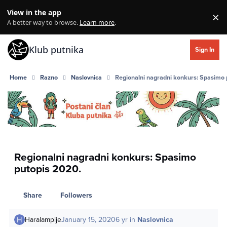
Skip to content
View in the app
×
Di
A better way to browse.
Learn more
.
Klub putnika
Sign In
Home
Razno
Naslovnica
Regionalni nagradni konkurs: Spasimo 
Regionalni nagradni konkurs: Spasimo
putopis 2020.
Share
Followers
Haralampije
January 15, 2020
6 yr
in
Naslovnica