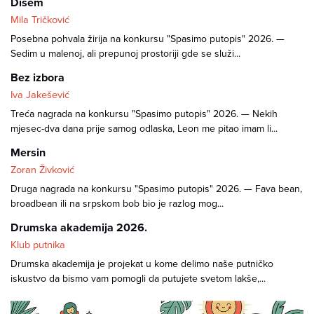
Dišem
Mila Tričković
Posebna pohvala žirija na konkursu "Spasimo putopis" 2026. —
Sedim u malenoj, ali prepunoj prostoriji gde se služi...
Bez izbora
Iva Jakešević
Treća nagrada na konkursu "Spasimo putopis" 2026. — Nekih
mjesec-dva dana prije samog odlaska, Leon me pitao imam li...
Mersin
Zoran Živković
Druga nagrada na konkursu "Spasimo putopis" 2026. — Fava bean,
broadbean ili na srpskom bob bio je razlog mog...
Drumska akademija 2026.
Klub putnika
Drumska akademija je projekat u kome delimo naše putničko
iskustvo da bismo vam pomogli da putujete svetom lakše,...