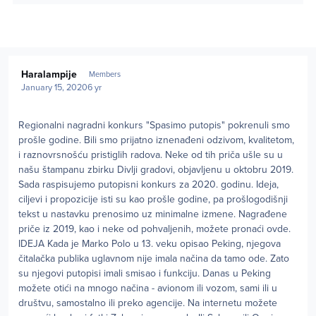
Author stats
Haralampije
Members
January 15, 2020
6 yr
Regionalni nagradni konkurs "Spasimo putopis" pokrenuli smo
prošle godine. Bili smo prijatno iznenađeni odzivom, kvalitetom,
i raznovrsnošću pristiglih radova. Neke od tih priča ušle su u
našu štampanu zbirku Divlji gradovi, objavljenu u oktobru 2019.
Sada raspisujemo putopisni konkurs za 2020. godinu. Ideja,
ciljevi i propozicije isti su kao prošle godine, pa prošlogodišnji
tekst u nastavku prenosimo uz minimalne izmene. Nagrađene
priče iz 2019, kao i neke od pohvaljenih, možete pronaći ovde.
IDEJA Kada je Marko Polo u 13. veku opisao Peking, njegova
čitalačka publika uglavnom nije imala načina da tamo ode. Zato
su njegovi putopisi imali smisao i funkciju. Danas u Peking
možete otići na mnogo načina - avionom ili vozom, sami ili u
društvu, samostalno ili preko agencije. Na internetu možete