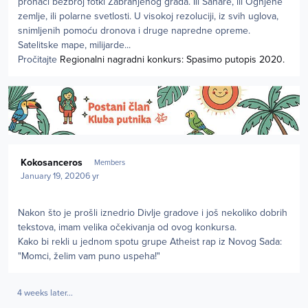
pronaći bezbroj fotki Zabranjenog grada. Ili Sahare, ili Ognjene
zemlje, ili polarne svetlosti. U visokoj rezoluciji, iz svih uglova,
snimljenih pomoću dronova i druge napredne opreme.
Satelitske mape, milijarde...
Pročitajte
Regionalni nagradni konkurs: Spasimo putopis 2020.
Author stats
Kokosanceros
Members
January 19, 2020
6 yr
Nakon što je prošli iznedrio Divlje gradove i još nekoliko dobrih
tekstova, imam velika očekivanja od ovog konkursa.
Kako bi rekli u jednom spotu grupe Atheist rap iz Novog Sada:
"Momci, želim vam puno uspeha!"
4 weeks later...