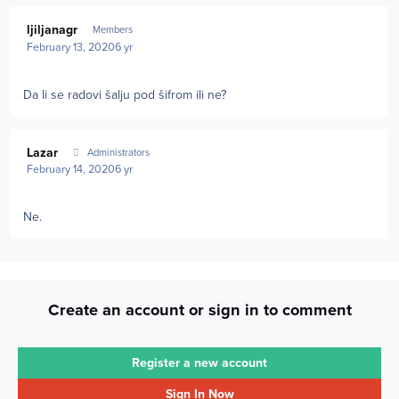
Author stats
ljiljanagr
Members
February 13, 2020
6 yr
Da li se radovi šalju pod šifrom ili ne?
Author stats
Lazar
Administrators
February 14, 2020
6 yr
Ne.
Create an account or sign in to comment
Register a new account
Sign In Now