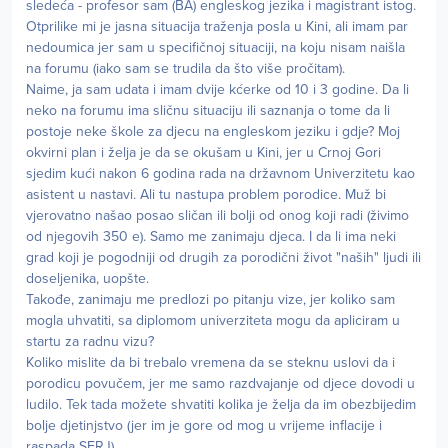
sledeća - profesor sam (BA) engleskog jezika i magistrant istog.
Otprilike mi je jasna situacija traženja posla u Kini, ali imam par
nedoumica jer sam u specifičnoj situaciji, na koju nisam naišla
na forumu (iako sam se trudila da što više pročitam).
Naime, ja sam udata i imam dvije kćerke od 10 i 3 godine. Da li
neko na forumu ima sličnu situaciju ili saznanja o tome da li
postoje neke škole za djecu na engleskom jeziku i gdje? Moj
okvirni plan i želja je da se okušam u Kini, jer u Crnoj Gori
sjedim kući nakon 6 godina rada na državnom Univerzitetu kao
asistent u nastavi. Ali tu nastupa problem porodice. Muž bi
vjerovatno našao posao sličan ili bolji od onog koji radi (živimo
od njegovih 350 e). Samo me zanimaju djeca. I da li ima neki
grad koji je pogodniji od drugih za porodični život "naših" ljudi ili
doseljenika, uopšte.
Takođe, zanimaju me predlozi po pitanju vize, jer koliko sam
mogla uhvatiti, sa diplomom univerziteta mogu da apliciram u
startu za radnu vizu?
Koliko mislite da bi trebalo vremena da se steknu uslovi da i
porodicu povučem, jer me samo razdvajanje od djece dovodi u
ludilo. Tek tada možete shvatiti kolika je želja da im obezbijedim
bolje djetinjstvo (jer im je gore od mog u vrijeme inflacije i
raspada SFRJ).