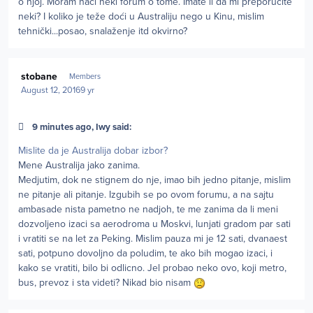
o njoj. Moram naći neki forum o tome. Imate li da mi preporučite
neki? I koliko je teže doći u Australiju nego u Kinu, mislim
tehnički...posao, snalaženje itd okvirno?
Author stats
stobane
Members
August 12, 2016
9 yr
9 minutes ago, Iwy said:
Mislite da je Australija dobar izbor?
Mene Australija jako zanima.
Medjutim, dok ne stignem do nje, imao bih jedno pitanje, mislim
ne pitanje ali pitanje. Izgubih se po ovom forumu, a na sajtu
ambasade nista pametno ne nadjoh, te me zanima da li meni
dozvoljeno izaci sa aerodroma u Moskvi, lunjati gradom par sati
i vratiti se na let za Peking. Mislim pauza mi je 12 sati, dvanaest
sati, potpuno dovoljno da poludim, te ako bih mogao izaci, i
kako se vratiti, bilo bi odlicno. Jel probao neko ovo, koji metro,
bus, prevoz i sta videti? Nikad bio nisam