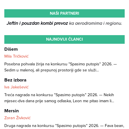
NAŠI PARTNERI
Jeftin i pouzdan kombi prevoz
ka aerodromima i regionu.
NAJNOVIJI ČLANCI
Dišem
Mila Tričković
Posebna pohvala žirija na konkursu "Spasimo putopis" 2026. —
Sedim u malenoj, ali prepunoj prostoriji gde se služi...
Bez izbora
Iva Jakešević
Treća nagrada na konkursu "Spasimo putopis" 2026. — Nekih
mjesec-dva dana prije samog odlaska, Leon me pitao imam li...
Mersin
Zoran Živković
Druga nagrada na konkursu "Spasimo putopis" 2026. — Fava bean,