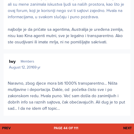
ali su mene zanimala iskustva ljudi sa naših prostora, kao što je
ovaj forum, koji je korisniji nego svi ti sajtovi zajedno. Hvala na
informacijama, u svakom slučaju i puno pozdrava.
najbolje je da pričate sa agentima, Australija je uređena zemlja,
nisu kao Kina agenti mutni, sve je legalno i transparentno. Ako
ste osudjivani ili imate mrlja, ni ne pomišljajte sakrivati.
Author stats
Iwy
Members
August 12, 2016
9 yr
Naravno, zbog djece mora biti 1000% transparentno... Ništa
mutljavine i deportacija. Dakle, od početka čisto sve i po
zakonskom redu. Hvala puno. Već sam došla do zanimljivih i
dobrih info sa raznih sajtova, čak obećavajućih. Ali dug je to put
sad... I da ne idem off topic...
FIRST PAGE
L
PREV
PAGE 44 OF 111
NEXT