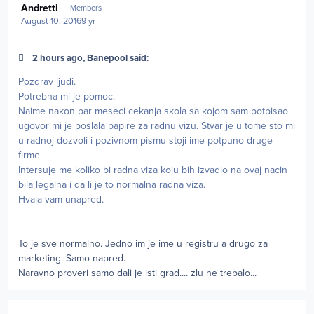
Andretti
Members
August 10, 2016
9 yr
2 hours ago, Banepool said:
Pozdrav ljudi.
Potrebna mi je pomoc.
Naime nakon par meseci cekanja skola sa kojom sam potpisao
ugovor mi je poslala papire za radnu vizu. Stvar je u tome sto mi
u radnoj dozvoli i pozivnom pismu stoji ime potpuno druge
firme.
Intersuje me koliko bi radna viza koju bih izvadio na ovaj nacin
bila legalna i da li je to normalna radna viza.
Hvala vam unapred.
To je sve normalno. Jedno im je ime u registru a drugo za
marketing. Samo napred.
Naravno proveri samo dali je isti grad.... zlu ne trebalo...
Author stats