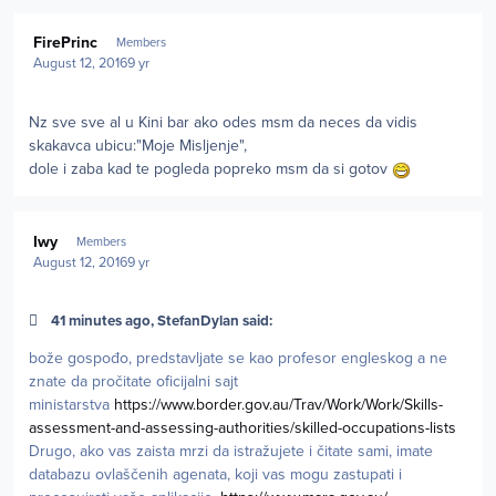
Author stats
FirePrinc
Members
August 12, 2016
9 yr
Nz sve sve al u Kini bar ako odes msm da neces da vidis
skakavca ubicu:"Moje Misljenje",
dole i zaba kad te pogleda popreko msm da si gotov
Author stats
Iwy
Members
August 12, 2016
9 yr
41 minutes ago, StefanDylan said:
bože gospođo, predstavljate se kao profesor engleskog a ne
znate da pročitate oficijalni sajt
ministarstva
https://www.border.gov.au/Trav/Work/Work/Skills-
assessment-and-assessing-authorities/skilled-occupations-lists
Drugo, ako vas zaista mrzi da istražujete i čitate sami, imate
databazu ovlaščenih agenata, koji vas mogu zastupati i