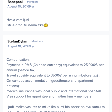
Banepool
Members
August 10, 2016
9 yr
Hvala vam ljudi.
Isti je grad, tu nema frke
Author stats
StefanDylan
Members
August 10, 2016
9 yr
Compensation:
Payment in RMB (Chinese currency) equivalent to 25,000€ per
annum (before tax)
Travel subsidy equivalent to 3500€ per annum (before tax) .
On campus accommodation (guesthouse and apartment
options);
medical insurance with local public and international hospitals;
Visa support for appointee and his/her family members.
Ljudi, molim vas, recite mi koliko bi mi bio porez na ovu sumu to