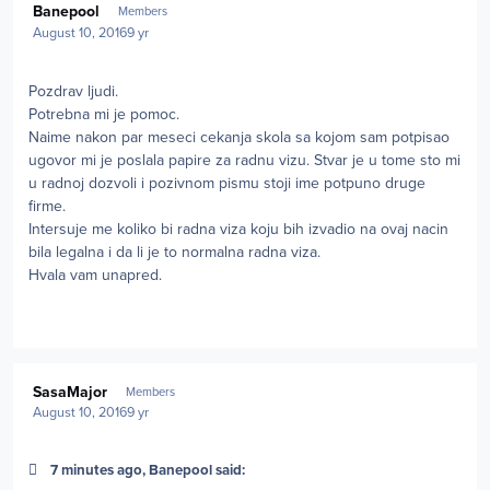
Banepool
Members
August 10, 2016
9 yr
Pozdrav ljudi.
Potrebna mi je pomoc.
Naime nakon par meseci cekanja skola sa kojom sam potpisao
ugovor mi je poslala papire za radnu vizu. Stvar je u tome sto mi
u radnoj dozvoli i pozivnom pismu stoji ime potpuno druge
firme.
Intersuje me koliko bi radna viza koju bih izvadio na ovaj nacin
bila legalna i da li je to normalna radna viza.
Hvala vam unapred.
Author stats
SasaMajor
Members
August 10, 2016
9 yr
7 minutes ago, Banepool said: