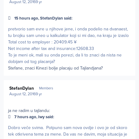
August 12, 2016
9 yr
15 hours ago, StefanDylan said:
pretvorio sam evre u njihove jene, i onda podelio na dvanaest,
tu brojku sam uneo u kalkulator koji si mi dao, na kraju je izaslo
Total cost to employer : 20409.45 ¥
Net income after tax and insurance:12608.33
To je meni ok, mali su onda porezi, da li to znaci da nista ne
dobijam od tog placanja?
Stefane, znaci Kinezi bolje placaju od Tajlandjana?
Author stats
StefanDylan
Members
August 12, 2016
9 yr
ja ne radim u tajlandu:
7 hours ago, Iwy said:
Dobro veče svima. Potpuno sam nova ovdje i ovo je od skoro
tek otkrivena tema za mene. Da vas ne davim, moja situacija je