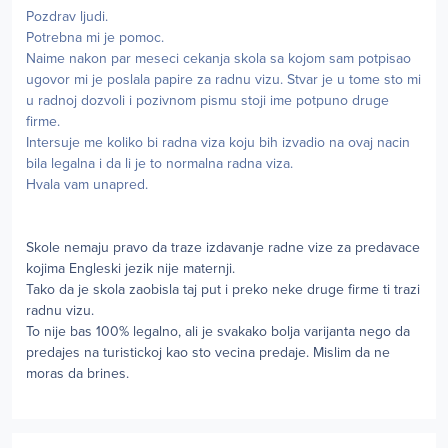
Pozdrav ljudi.
Potrebna mi je pomoc.
Naime nakon par meseci cekanja skola sa kojom sam potpisao
ugovor mi je poslala papire za radnu vizu. Stvar je u tome sto mi
u radnoj dozvoli i pozivnom pismu stoji ime potpuno druge
firme.
Intersuje me koliko bi radna viza koju bih izvadio na ovaj nacin
bila legalna i da li je to normalna radna viza.
Hvala vam unapred.
Skole nemaju pravo da traze izdavanje radne vize za predavace
kojima Engleski jezik nije maternji.
Tako da je skola zaobisla taj put i preko neke druge firme ti trazi
radnu vizu.
To nije bas 100% legalno, ali je svakako bolja varijanta nego da
predajes na turistickoj kao sto vecina predaje. Mislim da ne
moras da brines.
Author stats