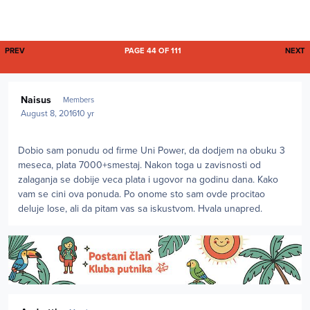
FIRST PAGE
L
PREV
PAGE 44 OF 111
NEXT
Author stats
Naisus
Members
August 8, 2016
10 yr
Dobio sam ponudu od firme Uni Power, da dodjem na obuku 3
meseca, plata 7000+smestaj. Nakon toga u zavisnosti od
zalaganja se dobije veca plata i ugovor na godinu dana. Kako
vam se cini ova ponuda. Po onome sto sam ovde procitao
deluje lose, ali da pitam vas sa iskustvom. Hvala unapred.
Author stats