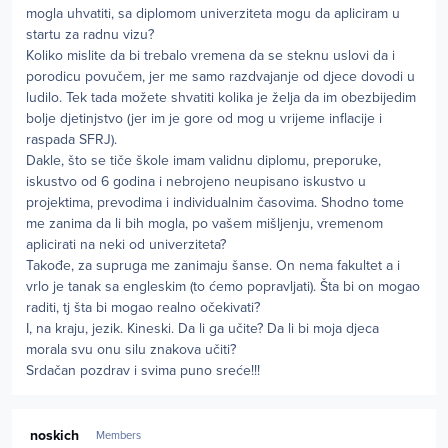
mogla uhvatiti, sa diplomom univerziteta mogu da apliciram u
startu za radnu vizu?
Koliko mislite da bi trebalo vremena da se steknu uslovi da i
porodicu povučem, jer me samo razdvajanje od djece dovodi u
ludilo. Tek tada možete shvatiti kolika je želja da im obezbijedim
bolje djetinjstvo (jer im je gore od mog u vrijeme inflacije i
raspada SFRJ).
Dakle, što se tiče škole imam validnu diplomu, preporuke,
iskustvo od 6 godina i nebrojeno neupisano iskustvo u
projektima, prevodima i individualnim časovima. Shodno tome
me zanima da li bih mogla, po vašem mišljenju, vremenom
aplicirati na neki od univerziteta?
Takođe, za supruga me zanimaju šanse. On nema fakultet a i
vrlo je tanak sa engleskim (to ćemo popravljati). Šta bi on mogao
raditi, tj šta bi mogao realno očekivati?
I, na kraju, jezik. Kineski. Da li ga učite? Da li bi moja djeca
morala svu onu silu znakova učiti?
Srdačan pozdrav i svima puno sreće!!!
Author stats
noskich
Members