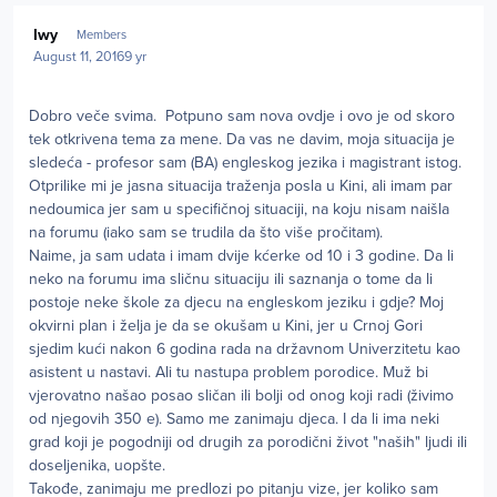
Author stats
Iwy
Members
August 11, 2016
9 yr
Dobro veče svima. Potpuno sam nova ovdje i ovo je od skoro
tek otkrivena tema za mene. Da vas ne davim, moja situacija je
sledeća - profesor sam (BA) engleskog jezika i magistrant istog.
Otprilike mi je jasna situacija traženja posla u Kini, ali imam par
nedoumica jer sam u specifičnoj situaciji, na koju nisam naišla
na forumu (iako sam se trudila da što više pročitam).
Naime, ja sam udata i imam dvije kćerke od 10 i 3 godine. Da li
neko na forumu ima sličnu situaciju ili saznanja o tome da li
postoje neke škole za djecu na engleskom jeziku i gdje? Moj
okvirni plan i želja je da se okušam u Kini, jer u Crnoj Gori
sjedim kući nakon 6 godina rada na državnom Univerzitetu kao
asistent u nastavi. Ali tu nastupa problem porodice. Muž bi
vjerovatno našao posao sličan ili bolji od onog koji radi (živimo
od njegovih 350 e). Samo me zanimaju djeca. I da li ima neki
grad koji je pogodniji od drugih za porodični život "naših" ljudi ili
doseljenika, uopšte.
Takođe, zanimaju me predlozi po pitanju vize, jer koliko sam