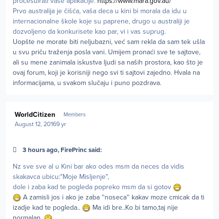
procesuirati vaše aplikacije.
https://www.mara.gov.au/
Prvo australija je čišća, vaša deca u kini bi morala da idu u
internacionalne škole koje su paprene, drugo u australiji je
dozvoljeno da konkurisete kao par, vi i vas suprug.
Uopšte ne morate biti neljubazni, već sam rekla da sam tek ušla
u svu priču traženja posla vani. Umijem pronaći sve te sajtove,
ali su mene zanimala iskustva ljudi sa naših prostora, kao što je
ovaj forum, koji je korisniji nego svi ti sajtovi zajedno. Hvala na
informacijama, u svakom slučaju i puno pozdrava.
Author stats
WorldCitizen
Members
August 12, 2016
9 yr
3 hours ago, FirePrinc said:
Nz sve sve al u Kini bar ako odes msm da neces da vidis
skakavca ubicu:"Moje Misljenje",
dole i zaba kad te pogleda popreko msm da si gotov
A zamisli jos i ako je zaba ''noseca'' kakav moze cmicak da ti
izadje kad te pogleda..
Ma idi bre..Ko bi tamo,taj nije
normalan.