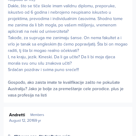
Dakle, što se tiče škole imam validnu diplomu, preporuke,
iskustvo od 6 godina i nebrojeno neupisano iskustvo u
projektima, prevodima i individualnim časovima. Shodno tome
me zanima da li bih mogla, po vašem mišljenju, vremenom
aplicirati na neki od univerziteta?
Takođe, za supruga me zanimaju šanse. On nema fakultet a i
vrlo je tanak sa engleskim (to ćemo popravljati). Šta bi on mogao
raditi, tj šta bi mogao realno očekivati?
I, na kraju, jezik. Kineski. Da li ga učite? Da li bi moja djeca
morala svu onu silu znakova učiti?
Srdačan pozdrav i svima puno sreće!!!
Gospođo, ako zaista imate te kvalifikacije zašto ne pokušate
Australiju? Jako je bolje za premeštanje cele porodice. plus je
vasa profesija na listi
Author stats
Andretti
Members
August 12, 2016
9 yr