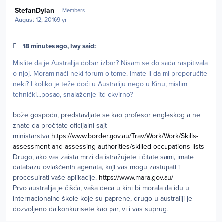
Author stats
StefanDylan
Members
August 12, 2016
9 yr
18 minutes ago, Iwy said:
Mislite da je Australija dobar izbor? Nisam se do sada raspitivala
o njoj. Moram naći neki forum o tome. Imate li da mi preporučite
neki? I koliko je teže doći u Australiju nego u Kinu, mislim
tehnički...posao, snalaženje itd okvirno?
bože gospođo, predstavljate se kao profesor engleskog a ne
znate da pročitate oficijalni sajt
ministarstva
https://www.border.gov.au/Trav/Work/Work/Skills-
assessment-and-assessing-authorities/skilled-occupations-lists
Drugo, ako vas zaista mrzi da istražujete i čitate sami, imate
databazu ovlaščenih agenata, koji vas mogu zastupati i
procesuirati vaše aplikacije.
https://www.mara.gov.au/
Prvo australija je čišća, vaša deca u kini bi morala da idu u
internacionalne škole koje su paprene, drugo u australiji je
dozvoljeno da konkurisete kao par, vi i vas suprug.