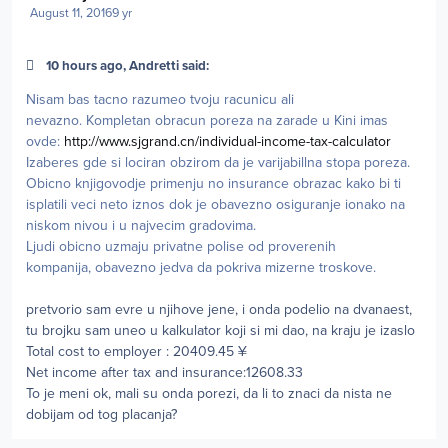
August 11, 2016
9 yr
10 hours ago, Andretti said:
Nisam bas tacno razumeo tvoju racunicu ali
nevazno. Kompletan obracun poreza na zarade u Kini imas
ovde:
http://www.sjgrand.cn/individual-income-tax-calculator
Izaberes gde si lociran obzirom da je varijabillna stopa poreza.
Obicno knjigovodje primenju no insurance obrazac kako bi ti
isplatili veci neto iznos dok je obavezno osiguranje ionako na
niskom nivou i u najvecim gradovima.
Ljudi obicno uzmaju privatne polise od proverenih
kompanija, obavezno jedva da pokriva mizerne troskove.
pretvorio sam evre u njihove jene, i onda podelio na dvanaest,
tu brojku sam uneo u kalkulator koji si mi dao, na kraju je izaslo
Total cost to employer : 20409.45 ¥
Net income after tax and insurance:12608.33
To je meni ok, mali su onda porezi, da li to znaci da nista ne
dobijam od tog placanja?