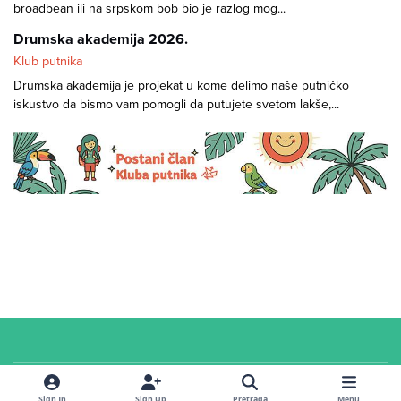
broadbean ili na srpskom bob bio je razlog mog...
Drumska akademija 2026.
Klub putnika
Drumska akademija je projekat u kome delimo naše putničko
iskustvo da bismo vam pomogli da putujete svetom lakše,...
Cookies
© 2026 Klub putnika. Sva prava zadržana. Sadržaj u
servisnoj
sekciji i na
Sign In
Sign Up
Pretraga
Menu