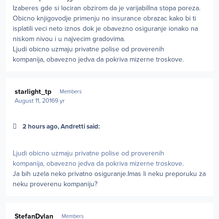
Izaberes gde si lociran obzirom da je varijabillna stopa poreza.
Obicno knjigovodje primenju no insurance obrazac kako bi ti
isplatili veci neto iznos dok je obavezno osiguranje ionako na
niskom nivou i u najvecim gradovima.
Ljudi obicno uzmaju privatne polise od proverenih
kompanija, obavezno jedva da pokriva mizerne troskove.
Author stats
starlight_tp
Members
August 11, 2016
9 yr
2 hours ago, Andretti said:
Ljudi obicno uzmaju privatne polise od proverenih
kompanija, obavezno jedva da pokriva mizerne troskove.
Ja bih uzela neko privatno osiguranje.Imas li neku preporuku za
neku proverenu kompaniju?
Author stats
StefanDylan
Members