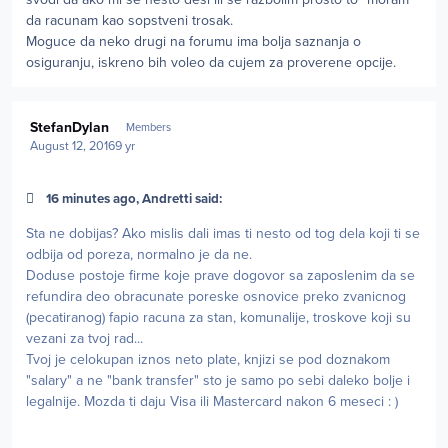
da racunam kao sopstveni trosak.
Moguce da neko drugi na forumu ima bolja saznanja o
osiguranju, iskreno bih voleo da cujem za proverene opcije.
Author stats
StefanDylan
Members
August 12, 2016
9 yr
16 minutes ago, Andretti said:
Sta ne dobijas? Ako mislis dali imas ti nesto od tog dela koji ti se
odbija od poreza, normalno je da ne.
Doduse postoje firme koje prave dogovor sa zaposlenim da se
refundira deo obracunate poreske osnovice preko zvanicnog
(pecatiranog) fapio racuna za stan, komunalije, troskove koji su
vezani za tvoj rad...
Tvoj je celokupan iznos neto plate, knjizi se pod doznakom
"salary" a ne "bank transfer" sto je samo po sebi daleko bolje i
legalnije. Mozda ti daju Visa ili Mastercard nakon 6 meseci : )