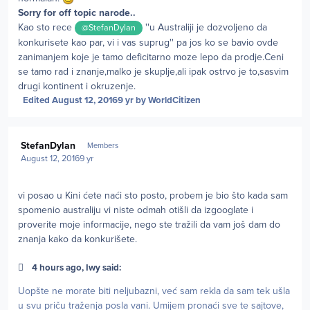
Sorry for off topic narode..
Kao sto rece
''u Australiji je dozvoljeno da
@StefanDylan
konkurisete kao par, vi i vas suprug'' pa jos ko se bavio ovde
zanimanjem koje je tamo deficitarno moze lepo da prodje.Ceni
se tamo rad i znanje,malko je skuplje,ali ipak ostrvo je to,sasvim
drugi kontinent i okruzenje.
Edited
August 12, 2016
9 yr
by WorldCitizen
Author stats
StefanDylan
Members
August 12, 2016
9 yr
vi posao u Kini ćete naći sto posto, probem je bio što kada sam
spomenio australiju vi niste odmah otišli da izgooglate i
proverite moje informacije, nego ste tražili da vam još dam do
znanja kako da konkurišete.
4 hours ago, Iwy said:
Uopšte ne morate biti neljubazni, već sam rekla da sam tek ušla
u svu priču traženja posla vani. Umijem pronaći sve te sajtove,