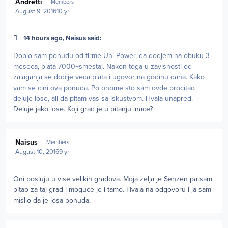
Andretti
Members
August 9, 2016
10 yr
14 hours ago, Naisus said:
Dobio sam ponudu od firme Uni Power, da dodjem na obuku 3
meseca, plata 7000+smestaj. Nakon toga u zavisnosti od
zalaganja se dobije veca plata i ugovor na godinu dana. Kako
vam se cini ova ponuda. Po onome sto sam ovde procitao
deluje lose, ali da pitam vas sa iskustvom. Hvala unapred.
Deluje jako lose. Koji grad je u pitanju inace?
Author stats
Naisus
Members
August 10, 2016
9 yr
Oni posluju u vise velikih gradova. Moja zelja je Senzen pa sam
pitao za taj grad i moguce je i tamo. Hvala na odgovoru i ja sam
mislio da je losa ponuda.
Author stats