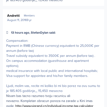
je 185.405 godišnje,,, 15,450 mesecno
Author stats
Andretti
Members
August 11, 2016
9 yr
13 hours ago, StefanDylan said:
Compensation:
Payment in RMB (Chinese currency) equivalent to 25,000€ per
annum (before tax)
Travel subsidy equivalent to 3500€ per annum (before tax) .
On campus accommodation (guesthouse and apartment
options);
medical insurance with local public and international hospitals;
Visa support for appointee and his/her family members.
Ljudi, molim vas, recite mi koliko bi mi bio porez na ovu sumu to
je 185.405 godišnje,,, 15,450 mesecno
Nisam bas tacno razumeo tvoju racunicu ali
nevazno. Kompletan obracun poreza na zarade u Kini imas
ovde:
http://www.sjgrand.cn/individual-income-tax-calculator