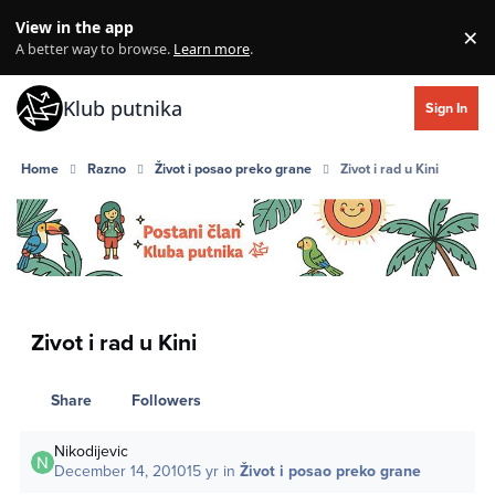
Skip to content
View in the app
×
Di
A better way to browse.
Learn more
.
Klub putnika
Sign In
Home
Razno
Život i posao preko grane
Zivot i rad u Kini
Zivot i rad u Kini
Share
Followers
Nikodijevic
December 14, 2010
15 yr
in
Život i posao preko grane