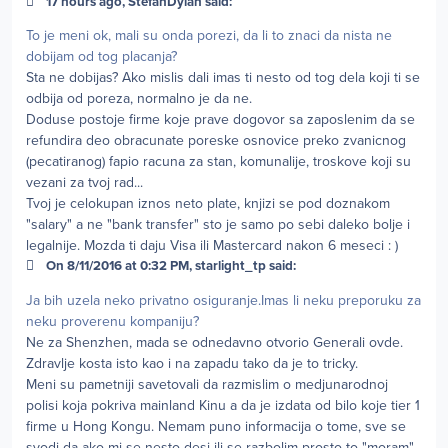
17 hours ago, StefanDylan said:
To je meni ok, mali su onda porezi, da li to znaci da nista ne
dobijam od tog placanja?
Sta ne dobijas? Ako mislis dali imas ti nesto od tog dela koji ti se
odbija od poreza, normalno je da ne.
Doduse postoje firme koje prave dogovor sa zaposlenim da se
refundira deo obracunate poreske osnovice preko zvanicnog
(pecatiranog) fapio racuna za stan, komunalije, troskove koji su
vezani za tvoj rad...
Tvoj je celokupan iznos neto plate, knjizi se pod doznakom
"salary" a ne "bank transfer" sto je samo po sebi daleko bolje i
legalnije. Mozda ti daju Visa ili Mastercard nakon 6 meseci : )
On 8/11/2016 at 0:32 PM, starlight_tp said:
Ja bih uzela neko privatno osiguranje.Imas li neku preporuku za
neku proverenu kompaniju?
Ne za Shenzhen, mada se odnedavno otvorio Generali ovde.
Zdravlje kosta isto kao i na zapadu tako da je to tricky.
Meni su pametniji savetovali da razmislim o medjunarodnoj
polisi koja pokriva mainland Kinu a da je izdata od bilo koje tier 1
firme u Hong Kongu. Nemam puno informacija o tome, sve se
svodi da ako mi se nesto desi ili se razbolim prosto to "moram"