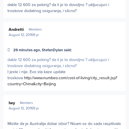
dakle 12 600 za peking? da li je to dovoljno ? ukljucujuci i
troskove dodatnog osiguranja, i slicno?
Author stats
Andretti
Members
August 12, 2016
9 yr
29 minutes ago, StefanDylan said:
dakle 12 600 za peking? da li je to dovoljno ? ukljucujuci i
troskove dodatnog osiguranja, i slicno?
I jeste i nije. Evo sta kaze update
troskova
http://www.numbeo.com/cost-of-living/city_result.jsp?
country=China&city=Beijing
Author stats
Iwy
Members
August 12, 2016
9 yr
Mislite da je Australija dobar izbor? Nisam se do sada raspitivala