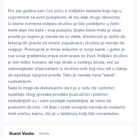
Pre par godina sam čuo priču o indijskim kastama koja nije u
suprotnosti sa ovim putopisom, ali mu daje drugu dimenziju.
U davna vremena indijsko društvo je bilo podeljeno u četiri
kaste (kao što kaže i ovaj putopis). Svaka kasta imala je skup
pravila po kojima je morala da se vlada. Vremenom je došlo do
kršenja tih pravila od strane pojedinaca i društvo je moralo da
reaguje. Prestupnik je bivao isključen iz svoje kaste, i gubio je
sva svoja građanska prava osim prava na život. Indijsko društvo
je bilo toliko humano da nije diralo u svetinju života, već se
zadovoljavalo izbacivanjem iz društva onih koji nisu bili u stanju
da ispoštuju njegova pravila. Tako je nastala nova "kasta" -
nedodirljivih.
Sada bi mogli da diskutujemo da li je u redu da i potomci
ispaštaju zbog grešaka predaka (supružnici i potomci
nedodirljivih su i sami postajali nedodirljivi), ali samo da
podsetim da smo i mi (kao i ostali evropski narodi) do nedavno
imali smrtnu kaznu, što je u tadašnjoj Indiji bilo nezamislivo.
Guest Vasko
Guests