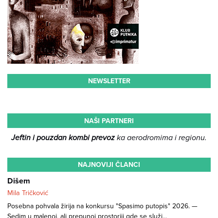
NEWSLETTER
NAŠI PARTNERI
Jeftin i pouzdan kombi prevoz
ka aerodromima i regionu.
NAJNOVIJI ČLANCI
Dišem
Mila Tričković
Posebna pohvala žirija na konkursu "Spasimo putopis" 2026. —
Sedim u malenoj, ali prepunoj prostoriji gde se služi...