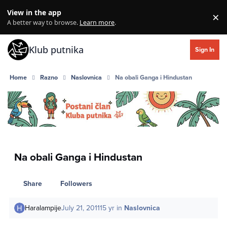
Skip to content
View in the app
×
Di
A better way to browse.
Learn more
.
Klub putnika
Sign In
Home
Razno
Naslovnica
Na obali Ganga i Hindustan
Na obali Ganga i Hindustan
Share
Followers
Haralampije
July 21, 2011
15 yr
in
Naslovnica