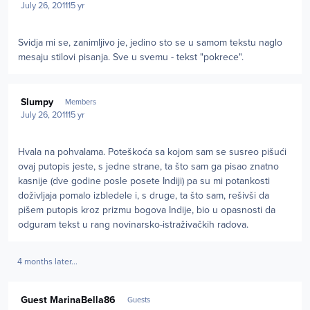
July 26, 2011
15 yr
Svidja mi se, zanimljivo je, jedino sto se u samom tekstu naglo
mesaju stilovi pisanja. Sve u svemu - tekst "pokrece".
Author stats
Slumpy
Members
July 26, 2011
15 yr
Hvala na pohvalama. Poteškoća sa kojom sam se susreo pišući
ovaj putopis jeste, s jedne strane, ta što sam ga pisao znatno
kasnije (dve godine posle posete Indiji) pa su mi potankosti
doživljaja pomalo izbledele i, s druge, ta što sam, rešivši da
pišem putopis kroz prizmu bogova Indije, bio u opasnosti da
odguram tekst u rang novinarsko-istraživačkih radova.
4 months later...
Guest MarinaBella86
Guests