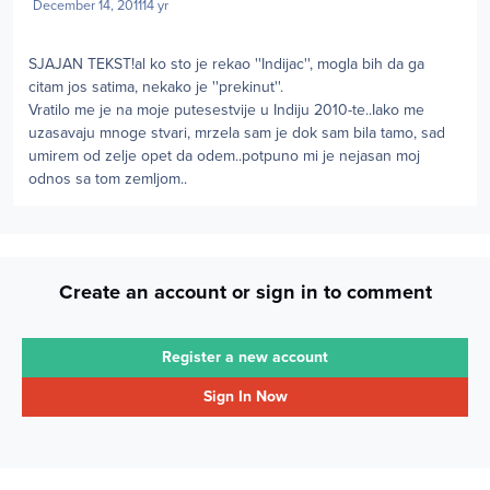
December 14, 2011
14 yr
SJAJAN TEKST!al ko sto je rekao ''Indijac'', mogla bih da ga
citam jos satima, nekako je ''prekinut''.
Vratilo me je na moje putesestvije u Indiju 2010-te..Iako me
uzasavaju mnoge stvari, mrzela sam je dok sam bila tamo, sad
umirem od zelje opet da odem..potpuno mi je nejasan moj
odnos sa tom zemljom..
Create an account or sign in to comment
Register a new account
Sign In Now