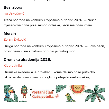
Bez izbora
Iva Jakešević
Treća nagrada na konkursu "Spasimo putopis" 2026. — Nekih
mjesec-dva dana prije samog odlaska, Leon me pitao imam li...
Mersin
Zoran Živković
Druga nagrada na konkursu "Spasimo putopis" 2026. — Fava bean,
broadbean ili na srpskom bob bio je razlog mog...
Drumska akademija 2026.
Klub putnika
Drumska akademija je projekat u kome delimo naše putničko
iskustvo da bismo vam pomogli da putujete svetom lakše,...