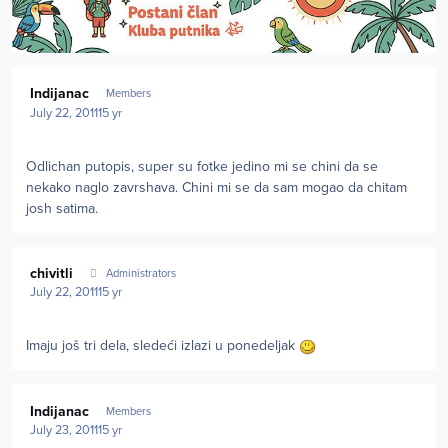
Author stats
Indijanac
Members
July 22, 2011
15 yr
Odlichan putopis, super su fotke jedino mi se chini da se
nekako naglo zavrshava. Chini mi se da sam mogao da chitam
josh satima.
Author stats
chivitli
Administrators
July 22, 2011
15 yr
Imaju još tri dela, sledeći izlazi u ponedeljak
Author stats
Indijanac
Members
July 23, 2011
15 yr