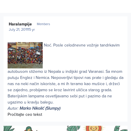
Author stats
Haralampije
Members
July 21, 2011
15 yr
Noć. Posle celodnevne vožnje tandrkavim
autobusom stižemo iz Nepala u indijski grad Varanasi. Sa mnom
putuju Englez i Nemica. Nepoverljivi tipovi nas prate i gledaju da
nas na neki način iskoriste, a mi ih teramo kao mušice i, držeći
se zajedno, probijamo se kroz lavirint uličica starog grada.
Baterijskim lampama osvetljavamo sebi put i pazimo da ne
ugazimo u kravlju balegu.
Autor:
Marko Nikolić (Slumpy)
Pročitajte ceo tekst