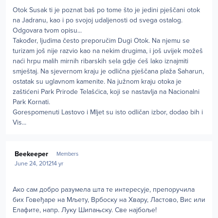
Otok Susak ti je poznat baš po tome što je jedini pješčani otok
na Jadranu, kao i po svojoj udaljenosti od svega ostalog.
Odgovara tvom opisu...
Također, ljudima često preporučim Dugi Otok. Na njemu se
turizam još nije razvio kao na nekim drugima, i još uvijek možeš
naći hrpu malih mirnih ribarskih sela gdje ćeš lako iznajmiti
smještaj. Na sjevernom kraju je odlična pješčana plaža Saharun,
ostatak su uglavnom kamenite. Na južnom kraju otoka je
zaštićeni Park Prirode Telašćica, koji se nastavlja na Nacionalni
Park Kornati.
Gorespomenuti Lastovo i Mljet su isto odličan izbor, dodao bih i
Vis...
Author stats
Beekeeper
Members
June 24, 2012
14 yr
Ако сам добро разумела шта те интересује, препоручила
бих Говеђаре на Мљету, Врбоску на Хвару, Ластово, Вис или
Елафите, напр. Луку Шипањску. Све најбоље!