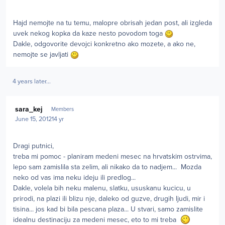
Hajd nemojte na tu temu, malopre obrisah jedan post, ali izgleda
uvek nekog kopka da kaze nesto povodom toga
Dakle, odgovorite devojci konkretno ako mozete, a ako ne,
nemojte se javljati
4 years later...
Author stats
sara_kej
Members
June 15, 2012
14 yr
Dragi putnici,
treba mi pomoc - planiram medeni mesec na hrvatskim ostrvima,
lepo sam zamislila sta zelim, ali nikako da to nadjem... Mozda
neko od vas ima neku ideju ili predlog...
Dakle, volela bih neku malenu, slatku, ususkanu kucicu, u
prirodi, na plazi ili blizu nje, daleko od guzve, drugih ljudi, mir i
tisina... jos kad bi bila pescana plaza... U stvari, samo zamislite
idealnu destinaciju za medeni mesec, eto to mi treba