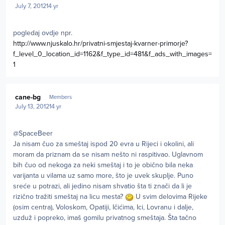
July 7, 2012
14 yr
pogledaj ovdje npr.
http://www.njuskalo.hr/privatni-smjestaj-kvarner-primorje?
f_level_0_location_id=1162&f_type_id=481&f_ads_with_images=
1
Author stats
cane-bg
Members
July 13, 2012
14 yr
@SpaceBeer
Ja nisam čuo za smeštaj ispod 20 evra u Rijeci i okolini, ali
moram da priznam da se nisam nešto ni raspitivao. Uglavnom
bih čuo od nekoga za neki smeštaj i to je obično bila neka
varijanta u vilama uz samo more, što je uvek skuplje. Puno
sreće u potrazi, ali jedino nisam shvatio šta ti znači da li je
rizično tražiti smeštaj na licu mesta?
U svim delovima Rijeke
(osim centra), Voloskom, Opatiji, Ičićima, Ici, Lovranu i dalje,
uzduž i popreko, imaš gomilu privatnog smeštaja. Šta tačno