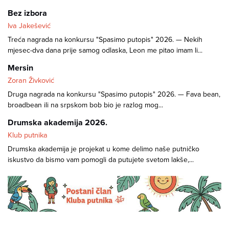
Bez izbora
Iva Jakešević
Treća nagrada na konkursu "Spasimo putopis" 2026. — Nekih
mjesec-dva dana prije samog odlaska, Leon me pitao imam li...
Mersin
Zoran Živković
Druga nagrada na konkursu "Spasimo putopis" 2026. — Fava bean,
broadbean ili na srpskom bob bio je razlog mog...
Drumska akademija 2026.
Klub putnika
Drumska akademija je projekat u kome delimo naše putničko
iskustvo da bismo vam pomogli da putujete svetom lakše,...