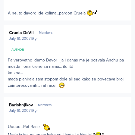
A ne, to davord ide kolima...pardon Cruela
Author stats
Cruela DeVil
Members
July 18, 2007
19 yr
AUTHOR
Pa verovatno idemo Davor i ja i danas me je pozvala Anchu pa
mozda i ona krene sa nama... itd itd
ko zna...
mada planirala sam stopom dole ali sad kako se povecava broj
zainteresovanih... rat race!
Author stats
Barishnjikov
Members
July 18, 2007
19 yr
Uuuuu...Rat Race
Mada ja jos ne znam kako cu i kada i s kim ici