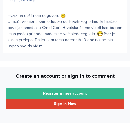
Hvala na opširnom odgovoru
U međuvremenu sam odustao od Hrvatskog primorja i našao
povoljan smeštaj u Crnoj Gori. Hrvatska će me videti kad budem
imao (veće) prihode, nadam se već sledećeg leta
Sve je
zaista prelepo. Da letujem tamo narednih 10 godina, ne bih
uspeo sve da vidim.
Create an account or sign in to comment
Register a new account
Sign In Now