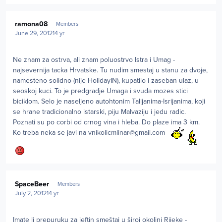
Author stats
ramona08
Members
June 29, 2012
14 yr
Ne znam za ostrva, ali znam poluostrvo Istra i Umag -
najsevernija tacka Hrvatske. Tu nudim smestaj u stanu za dvoje,
namesteno solidno (nije HolidayIN), kupatilo i zaseban ulaz, u
seoskoj kuci. To je predgradje Umaga i svuda mozes stici
biciklom. Selo je naseljeno autohtonim Talijanima-Isrijanima, koji
se hrane tradicionalno istarski, piju Malvaziju i jedu radic.
Poznati su po corbi od crnog vina i hleba. Do plaze ima 3 km.
Ko treba neka se javi na
vnikolicmlinar@gmail.com
Author stats
SpaceBeer
Members
July 2, 2012
14 yr
Imate li prepuruku za jeftin smeštaj u široj okolini Rijeke -