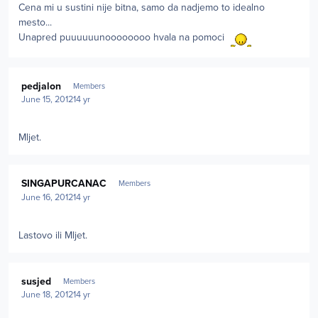
Cena mi u sustini nije bitna, samo da nadjemo to idealno
mesto...
Unapred puuuuuunoooooooo hvala na pomoci
Author stats
pedjalon
Members
June 15, 2012
14 yr
Mljet.
Author stats
SINGAPURCANAC
Members
June 16, 2012
14 yr
Lastovo ili Mljet.
Author stats
susjed
Members
June 18, 2012
14 yr