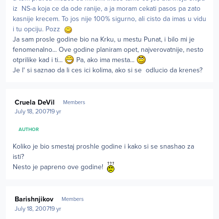
iz NS-a koja ce da ode ranije, a ja moram cekati pasos pa zato
kasnije krecem. To jos nije 100% sigurno, ali cisto da imas u vidu
i tu opciju. Pozz
Ja sam prosle godine bio na Krku, u mestu Punat, i bilo mi je
fenomenalno... Ove godine planiram opet, najverovatnije, nesto
otprilike kad i ti...
Pa, ako ima mesta...
Je l' si saznao da li ces ici kolima, ako si se odlucio da krenes?
Author stats
Cruela DeVil
Members
July 18, 2007
19 yr
AUTHOR
Koliko je bio smestaj proshle godine i kako si se snashao za
isti?
Nesto je papreno ove godine!
Author stats
Barishnjikov
Members
July 18, 2007
19 yr