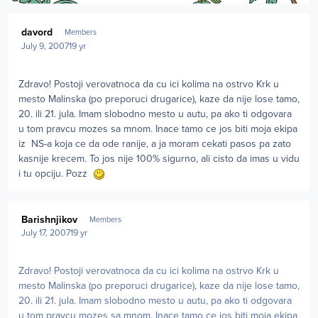
Author stats
davord
Members
July 9, 2007
19 yr
Zdravo! Postoji verovatnoca da cu ici kolima na ostrvo Krk u
mesto Malinska (po preporuci drugarice), kaze da nije lose tamo,
20. ili 21. jula. Imam slobodno mesto u autu, pa ako ti odgovara
u tom pravcu mozes sa mnom. Inace tamo ce jos biti moja ekipa
iz NS-a koja ce da ode ranije, a ja moram cekati pasos pa zato
kasnije krecem. To jos nije 100% sigurno, ali cisto da imas u vidu
i tu opciju. Pozz
Author stats
Barishnjikov
Members
July 17, 2007
19 yr
Zdravo! Postoji verovatnoca da cu ici kolima na ostrvo Krk u
mesto Malinska (po preporuci drugarice), kaze da nije lose tamo,
20. ili 21. jula. Imam slobodno mesto u autu, pa ako ti odgovara
u tom pravcu mozes sa mnom. Inace tamo ce jos biti moja ekipa