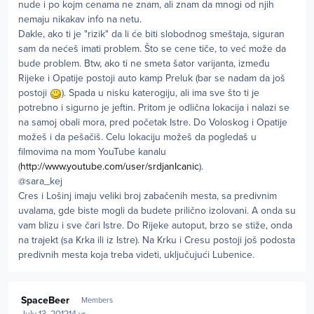
nude i po kojm cenama ne znam, ali znam da mnogi od njih
nemaju nikakav info na netu.
Dakle, ako ti je "rizik" da li će biti slobodnog smeštaja, siguran
sam da nećeš imati problem. Što se cene tiče, to već može da
bude problem. Btw, ako ti ne smeta šator varijanta, između
Rijeke i Opatije postoji auto kamp Preluk (bar se nadam da još
postoji
). Spada u nisku katerogiju, ali ima sve što ti je
potrebno i sigurno je jeftin. Pritom je odlična lokacija i nalazi se
na samoj obali mora, pred početak Istre. Do Voloskog i Opatije
možeš i da pešačiš. Celu lokaciju možeš da pogledaš u
filmovima na mom YouTube kanalu
(
http://www.youtube.com/user/srdjanIcanic
).
@sara_kej
Cres i Lošinj imaju veliki broj zabačenih mesta, sa predivnim
uvalama, gde biste mogli da budete prilično izolovani. A onda su
vam blizu i sve čari Istre. Do Rijeke autoput, brzo se stiže, onda
na trajekt (sa Krka ili iz Istre). Na Krku i Cresu postoji još podosta
predivnih mesta koja treba videti, uključujući Lubenice.
Author stats
SpaceBeer
Members
July 13, 2012
14 yr