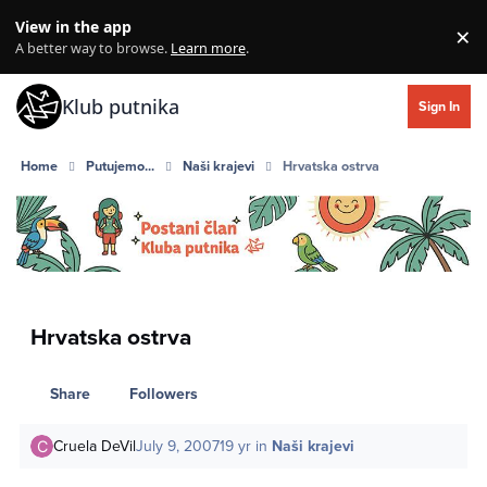
Skip to content
View in the app
×
Di
A better way to browse.
Learn more
.
Klub putnika
Sign In
Home
Putujemo...
Naši krajevi
Hrvatska ostrva
Hrvatska ostrva
Share
Followers
Cruela DeVil
July 9, 2007
19 yr
in
Naši krajevi