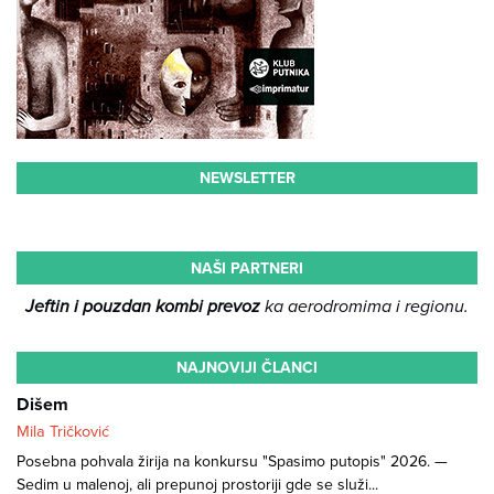
NEWSLETTER
NAŠI PARTNERI
Jeftin i pouzdan kombi prevoz
ka aerodromima i regionu.
NAJNOVIJI ČLANCI
Dišem
Mila Tričković
Posebna pohvala žirija na konkursu "Spasimo putopis" 2026. —
Sedim u malenoj, ali prepunoj prostoriji gde se služi...