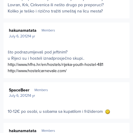
Lovran, Krk, Cirkvenica ili nešto drugo po preporuci?
Koliko je teško i rizično tražiti smeštaj na licu mesta?
Author stats
hakunamatata
Members
July 6, 2012
14 yr
što podrazumijevaš pod jeftinim?
u Rijeci su i hosteli iznadprosječno skupi..
http://www.hfhs.hr/en/hostels/rijeka-youth-hostel-481
http://www.hostelcarnevale.com/
Author stats
SpaceBeer
Members
July 6, 2012
14 yr
10-12€ po osobi, u sobama sa kupatilom i frižiderom
Author stats
hakunamatata
Members