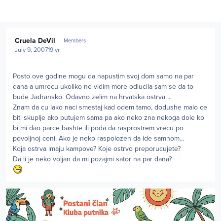
Author stats
Cruela DeVil
Members
July 9, 2007
19 yr
Posto ove godine mogu da napustim svoj dom samo na par
dana a umrecu ukoliko ne vidim more odlucila sam se da to
bude Jadransko. Odavno zelim na hrvatska ostrva ...
Znam da cu lako naci smestaj kad odem tamo, dodushe malo ce
biti skuplje ako putujem sama pa ako neko zna nekoga dole ko
bi mi dao parce bashte ili poda da rasprostrem vrecu po
povoljnoj ceni. Ako je neko raspolozen da ide samnom...
Koja ostrva imaju kampove? Koje ostrvo preporucujete?
Da li je neko voljan da mi pozajmi sator na par dana?