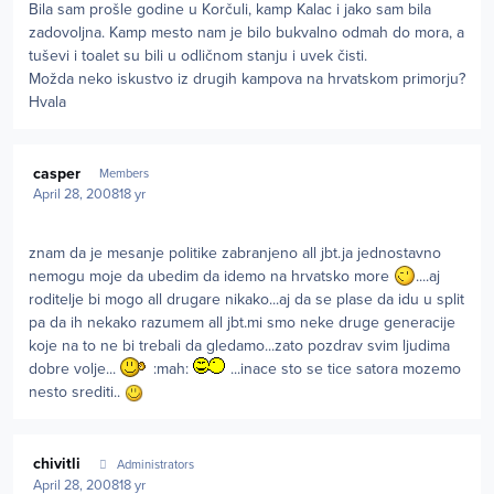
Bila sam prošle godine u Korčuli, kamp Kalac i jako sam bila
zadovoljna. Kamp mesto nam je bilo bukvalno odmah do mora, a
tuševi i toalet su bili u odličnom stanju i uvek čisti.
Možda neko iskustvo iz drugih kampova na hrvatskom primorju?
Hvala
Author stats
casper
Members
April 28, 2008
18 yr
znam da je mesanje politike zabranjeno all jbt.ja jednostavno
nemogu moje da ubedim da idemo na hrvatsko more
....aj
roditelje bi mogo all drugare nikako...aj da se plase da idu u split
pa da ih nekako razumem all jbt.mi smo neke druge generacije
koje na to ne bi trebali da gledamo...zato pozdrav svim ljudima
dobre volje...
:mah:
...inace sto se tice satora mozemo
nesto srediti..
Author stats
chivitli
Administrators
April 28, 2008
18 yr