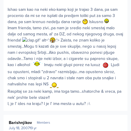
Ishao sam kao na neki eko-kamp koji je trajao 3 dana, pa sam
procenio da mi se ne isplati da predjem toliki put za samo 3
dana, pa sam krenuo nedelju dana ranije
Iskusno
Imam frienda, tamo zivi...pa nam je sredio neki smestaj malo
dalje od samog mesta, al' za DZ, od nekog njegovog druga, ovaj
frienda!
.gif' alt=':
:'> Zaista, ne znam koliko je
smestaj...Mogu ti kazati da je sve skuplje, nego u nasoj lepoj
nam i evropskoj Srbiji...Ako pushis, obavezno ponesi pljuge
odavde...Tamo i nije neki izbor, a i cigarete su papreno skupe,
kao i alkohol
Imaju neki glupi porez na luxuz
Ljudi
su opusteni, mladi "zdravo" razmisljaju...ma opusteno skroz,
chak smo i stopirali u 2 navrata i stale nam oba puta snajke i
nahvalishe nas lepi NS
Raspitaj se za neki kamp, ima toga tamo...shatorche & vreca, pa
nek' prshte bele staze!!
I, je l' ides na kraju? I je l' ima mesta u autu? :-\
Author stats
Barishnjikov
Members
July 18, 2007
19 yr