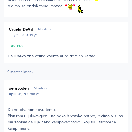
Vidimo se ondaK tamo, mozda
Author stats
Cruela DeVil
Members
July 19, 2007
19 yr
AUTHOR
Da li neko zna koliko koshta euro domino karta?
9 months later...
Author stats
geravodeli
Members
April 28, 2008
18 yr
Da ne otvaram novu temu.
Planiram u julu/avgustu na neko hrvatsko ostrvo, recimo Vis, pa
me zanima da li je neko kampovao tamo i koji su utisci/cene
kamp mesta.