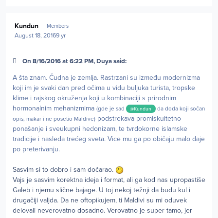
Author stats
Kundun
Members
August 18, 2016
9 yr
On 8/16/2016 at 6:22 PM, Duya said:
A šta znam. Čudna je zemlja. Rastrzani su između modernizma
koji im je svaki dan pred očima u vidu buljuka turista, tropske
klime i rajskog okruženja koji u kombinaciji s prirodnim
hormonalnim mehanizmima
(gde je sad
da doda koji sočan
@Kundun
podstrekava promiskuitetno
opis, makar i ne posetio Maldive)
ponašanje i sveukupni hedonizam, te tvrdokorne islamske
tradicije i nasleđa trećeg sveta. Vice mu ga po običaju malo daje
po preterivanju.
Sasvim si to dobro i sam dočarao.
Vajs je sasvim korektna ideja i format, ali ga kod nas upropastiše
Galeb i njemu slične bajage. U toj nekoj težnji da budu kul i
drugačiji valjda. Da ne oftopikujem, ti Maldivi su mi oduvek
delovali neverovatno dosadno. Verovatno je super tamo, jer