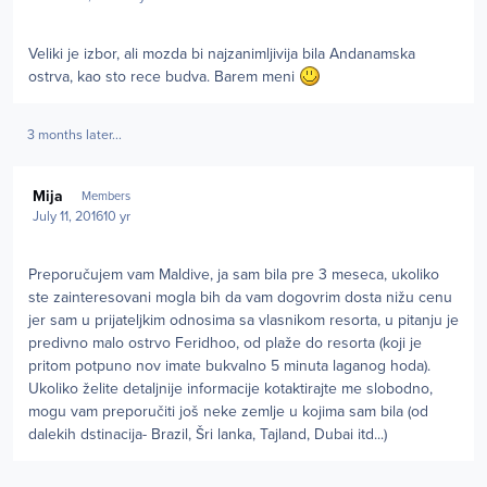
Veliki je izbor, ali mozda bi najzanimljivija bila Andanamska
ostrva, kao sto rece budva. Barem meni
3 months later...
Author stats
Mija
Members
July 11, 2016
10 yr
Preporučujem vam Maldive, ja sam bila pre 3 meseca, ukoliko
ste zainteresovani mogla bih da vam dogovrim dosta nižu cenu
jer sam u prijateljkim odnosima sa vlasnikom resorta, u pitanju je
predivno malo ostrvo Feridhoo, od plaže do resorta (koji je
pritom potpuno nov imate bukvalno 5 minuta laganog hoda).
Ukoliko želite detaljnije informacije kotaktirajte me slobodno,
mogu vam preporučiti još neke zemlje u kojima sam bila (od
dalekih dstinacija- Brazil, Šri lanka, Tajland, Dubai itd...)