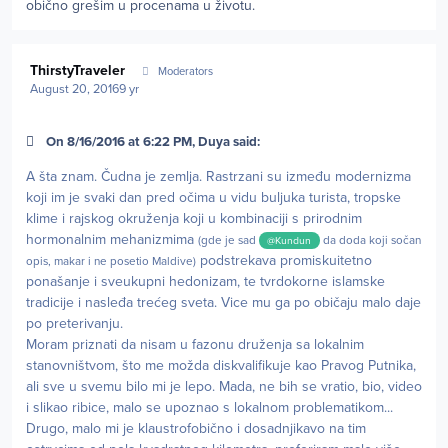
obično grešim u procenama u životu.
Author stats
ThirstyTraveler
Moderators
August 20, 2016
9 yr
On 8/16/2016 at 6:22 PM, Duya said:
A šta znam. Čudna je zemlja. Rastrzani su između modernizma
koji im je svaki dan pred očima u vidu buljuka turista, tropske
klime i rajskog okruženja koji u kombinaciji s prirodnim
hormonalnim mehanizmima
(gde je sad
da doda koji sočan
@Kundun
podstrekava promiskuitetno
opis, makar i ne posetio Maldive)
ponašanje i sveukupni hedonizam, te tvrdokorne islamske
tradicije i nasleđa trećeg sveta. Vice mu ga po običaju malo daje
po preterivanju.
Moram priznati da nisam u fazonu druženja sa lokalnim
stanovništvom, što me možda diskvalifikuje kao Pravog Putnika,
ali sve u svemu bilo mi je lepo. Mada, ne bih se vratio, bio, video
i slikao ribice, malo se upoznao s lokalnom problematikom...
Drugo, malo mi je klaustrofobično i dosadnjikavo na tim