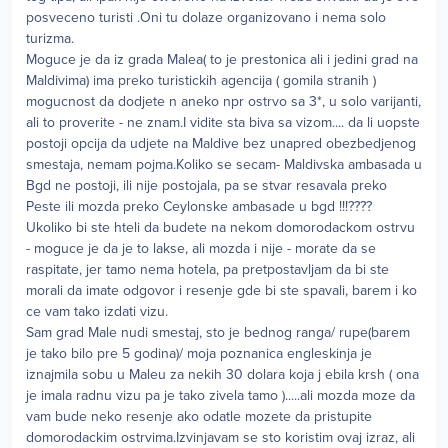
posveceno turisti .Oni tu dolaze organizovano i nema solo
turizma.
Moguce je da iz grada Malea( to je prestonica ali i jedini grad na
Maldivima) ima preko turistickih agencija ( gomila stranih )
mogucnost da dodjete n aneko npr ostrvo sa 3*, u solo varijanti,
ali to proverite - ne znam.I vidite sta biva sa vizom.... da li uopste
postoji opcija da udjete na Maldive bez unapred obezbedjenog
smestaja, nemam pojma.Koliko se secam- Maldivska ambasada u
Bgd ne postoji, ili nije postojala, pa se stvar resavala preko
Peste ili mozda preko Ceylonske ambasade u bgd !!!????
Ukoliko bi ste hteli da budete na nekom domorodackom ostrvu
- moguce je da je to lakse, ali mozda i nije - morate da se
raspitate, jer tamo nema hotela, pa pretpostavljam da bi ste
morali da imate odgovor i resenje gde bi ste spavali, barem i ko
ce vam tako izdati vizu.
Sam grad Male nudi smestaj, sto je bednog ranga/ rupe(barem
je tako bilo pre 5 godina)/ moja poznanica engleskinja je
iznajmila sobu u Maleu za nekih 30 dolara koja j ebila krsh ( ona
je imala radnu vizu pa je tako zivela tamo ).....ali mozda moze da
vam bude neko resenje ako odatle mozete da pristupite
domorodackim ostrvima.Izvinjavam se sto koristim ovaj izraz, ali