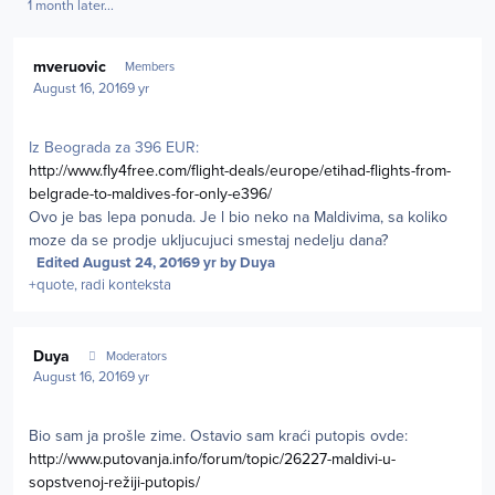
1 month later...
Author stats
mveruovic
Members
August 16, 2016
9 yr
Iz Beograda za 396 EUR:
http://www.fly4free.com/flight-deals/europe/etihad-flights-from-
belgrade-to-maldives-for-only-e396/
Ovo je bas lepa ponuda. Je l bio neko na Maldivima, sa koliko
moze da se prodje ukljucujuci smestaj nedelju dana?
Edited
August 24, 2016
9 yr
by Duya
+quote, radi konteksta
Author stats
Duya
Moderators
August 16, 2016
9 yr
Bio sam ja prošle zime. Ostavio sam kraći putopis ovde:
http://www.putovanja.info/forum/topic/26227-maldivi-u-
sopstvenoj-režiji-putopis/