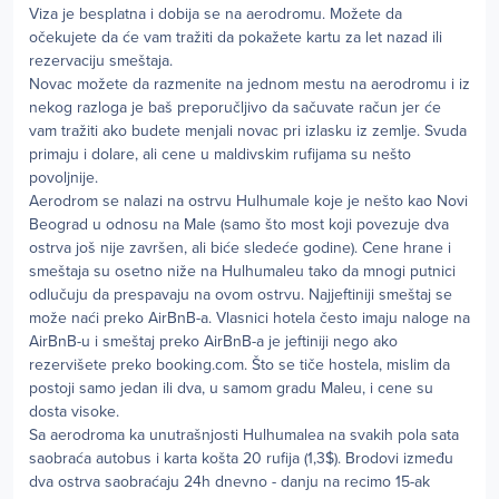
Viza je besplatna i dobija se na aerodromu. Možete da
očekujete da će vam tražiti da pokažete kartu za let nazad ili
rezervaciju smeštaja.
Novac možete da razmenite na jednom mestu na aerodromu i iz
nekog razloga je baš preporučljivo da sačuvate račun jer će
vam tražiti ako budete menjali novac pri izlasku iz zemlje. Svuda
primaju i dolare, ali cene u maldivskim rufijama su nešto
povoljnije.
Aerodrom se nalazi na ostrvu Hulhumale koje je nešto kao Novi
Beograd u odnosu na Male (samo što most koji povezuje dva
ostrva još nije završen, ali biće sledeće godine). Cene hrane i
smeštaja su osetno niže na Hulhumaleu tako da mnogi putnici
odlučuju da prespavaju na ovom ostrvu. Najjeftiniji smeštaj se
može naći preko AirBnB-a. Vlasnici hotela često imaju naloge na
AirBnB-u i smeštaj preko AirBnB-a je jeftiniji nego ako
rezervišete preko booking.com. Što se tiče hostela, mislim da
postoji samo jedan ili dva, u samom gradu Maleu, i cene su
dosta visoke.
Sa aerodroma ka unutrašnjosti Hulhumalea na svakih pola sata
saobraća autobus i karta košta 20 rufija (1,3$). Brodovi između
dva ostrva saobraćaju 24h dnevno - danju na recimo 15-ak