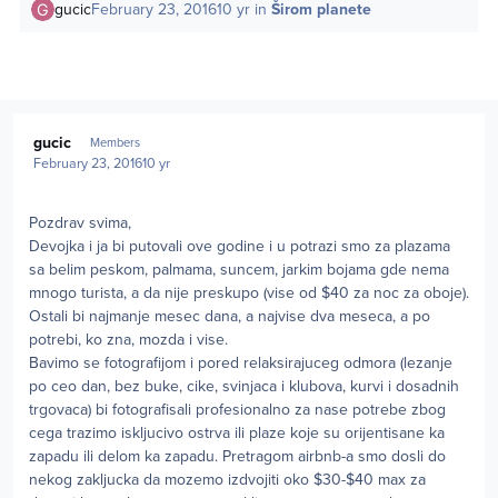
gucic
February 23, 2016
10 yr
in
Širom planete
Author stats
gucic
Members
February 23, 2016
10 yr
Pozdrav svima,
Devojka i ja bi putovali ove godine i u potrazi smo za plazama
sa belim peskom, palmama, suncem, jarkim bojama gde nema
mnogo turista, a da nije preskupo (vise od $40 za noc za oboje).
Ostali bi najmanje mesec dana, a najvise dva meseca, a po
potrebi, ko zna, mozda i vise.
Bavimo se fotografijom i pored relaksirajuceg odmora (lezanje
po ceo dan, bez buke, cike, svinjaca i klubova, kurvi i dosadnih
trgovaca) bi fotografisali profesionalno za nase potrebe zbog
cega trazimo iskljucivo ostrva ili plaze koje su orijentisane ka
zapadu ili delom ka zapadu. Pretragom airbnb-a smo dosli do
nekog zakljucka da mozemo izdvojiti oko $30-$40 max za