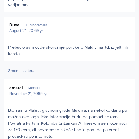
varijantama.
Author stats
Duya
Moderators
August 24, 2016
9 yr
Prebacio sam ovde skorašnje poruke o Maldivima itd. iz jeftinih
karata.
2 months later...
Author stats
amstel
Members
November 21, 2016
9 yr
Bio sam u Maleu, glavnom gradu Maldiva, na nekoliko dana pa
možda ove logističke informacije budu od pomoći nekome.
Povratna karta iz Kolomba SriLankan Airlines-om se može naći
za 170 evra, ali povremeno iskoče i bolje ponude pa vredi
pročačkati po internetu.