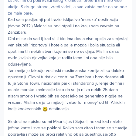
ostrvcima od pola kvadratnog kilometra, preferiram malo više
akcije. S druge strane, vredi videti, a sad zaista može da se ode
za male pare.
Kad sam posljednji put trazio iskljucivo 'morsku' destinaciju
(davne 2012.) Maldivi su prvi otpali i na kraju sam zavrsio na
Zanzibaru.
Cini mi se da sad tj kad si ti bio ima dosta vise opcija za smjestaj
van skupih 'rizortova' i hotela pa je mozda i bolja situacija ali
opet ima tih nekih stvari koje mi se ne svidjaju. Mislim da se
ovde javljala djevojka koja je radila tamo i ni ona nije bila
odusevljena.
Tanzanija je takodje vecinski muslimanska zemlja ali su daleko
opusteniji. Glavni turisticki centri na Zanzibaru brzo dosade ali
tu je Stone Town, nacionalni park i standardno jurenje delfina i
ostale morske zanimacije tako da se ja ni za nekih 25 dana
nisam smorio i vratio bih se opet iako se generalno nigdje ne
vracam. Mislim da je to najbolji 'value for money' od tih Africkih
indijskookeanskih
destinacija.
Sledeci na spisku su mi Mauricijus i Sejseli, nekad kad nalete
jeftine karte i sve se poklopi. Koliko sam citao i tamo se situacija
popravlja i moze se proci relativno ok sa guesthouse/b&b