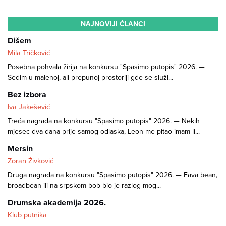
NAJNOVIJI ČLANCI
Dišem
Mila Tričković
Posebna pohvala žirija na konkursu "Spasimo putopis" 2026. —
Sedim u malenoj, ali prepunoj prostoriji gde se služi...
Bez izbora
Iva Jakešević
Treća nagrada na konkursu "Spasimo putopis" 2026. — Nekih
mjesec-dva dana prije samog odlaska, Leon me pitao imam li...
Mersin
Zoran Živković
Druga nagrada na konkursu "Spasimo putopis" 2026. — Fava bean,
broadbean ili na srpskom bob bio je razlog mog...
Drumska akademija 2026.
Klub putnika