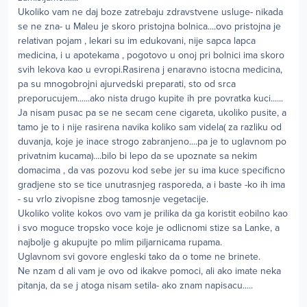
Ukoliko vam ne daj boze zatrebaju zdravstvene usluge- nikada
se ne zna- u Maleu je skoro pristojna bolnica....ovo pristojna je
relativan pojam , lekari su im edukovani, nije sapca lapca
medicina, i u apotekama , pogotovo u onoj pri bolnici ima skoro
svih lekova kao u evropi.Rasirena j enaravno istocna medicina,
pa su mnogobrojni ajurvedski preparati, sto od srca
preporucujem......ako nista drugo kupite ih pre povratka kuci......
Ja nisam pusac pa se ne secam cene cigareta, ukoliko pusite, a
tamo je to i nije rasirena navika koliko sam videla( za razliku od
duvanja, koje je inace strogo zabranjeno....pa je to uglavnom po
privatnim kucama)....bilo bi lepo da se upoznate sa nekim
domacima , da vas pozovu kod sebe jer su ima kuce specificno
gradjene sto se tice unutrasnjeg rasporeda, a i baste -ko ih ima
- su vrlo zivopisne zbog tamosnje vegetacije.
Ukoliko volite kokos ovo vam je prilika da ga koristit eobilno kao
i svo moguce tropsko voce koje je odlicnomi stize sa Lanke, a
najbolje g akupujte po mlim piljarnicama rupama.
Uglavnom svi govore engleski tako da o tome ne brinete.
Ne nzam d ali vam je ovo od ikakve pomoci, ali ako imate neka
pitanja, da se j atoga nisam setila- ako znam napisacu.....