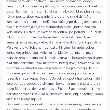
dnevni boravak u apatmanu sa klimom, spavacom sobom,
zasebnom kuhinjom i kupatilom, da ne bude ruina vec korektno
opremljen, sa internetom i cist stan na lokaciji blizu plaza (max.
10min peske zbog vucaranja foto opreme svaki dan). Ne
zanimaju nas jahanja na delfinima, safariji po dzunglama i ostali
nacini istrazivanja koja se standardno nude ljudima. Vozimo
kola, motor i bicikle, verovatno bi rentirali po potrebi..Buduci da
nikad nismo putovali na takve destinacije niti iznajmljivali
smestaj na taj nacin, pretrazili smo amaterski aribnb i gledali od
Maldiva, preko Sejsela, Indonezije, Filipina, Tajlanda, celog
karipskog arhipelaga, Meksika itd. Maldivi definitvno imaju
najblize ono sto smo trazili - mala ostrva sa besprekorno divnim
plazama, palmama i plavim morem, bez guzve, izolovana ali sa
ogromnim kulturoloskim razlikama jer devojke moraju da budu
obucene gotovo skroz sem na, obicno, jednoj plazi koja je
rezervisana za kupaci kostim. Sejseli su opet otpali zbog male ili
lose ponude sudeci po slikama i komentarima, a u igru je brzo
upao Mauricijus, delovi oko plaza Flic en Flac. Kontaktirali smo
par stanodavaca i neki su bili korektni, neki lenji da fotkaju sobu
vise ili daju objasnjenje.
Da li neko ima preporuku u vezi gore navedenog, neke savete,
iskustva, gde traziti sem airbnb, da li su airbnb i ponude na tom