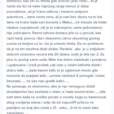
domoroci, kao sto su mesta gde izveceri jedu ribari.....to je
nesto sto lici na neke najnizeg ranga menze iz doba
socrealizma....ali je hrana odlicna, i naravno potpuno
autenticna......tamo nema zena, ali ja sam bez obzira na to isla
tamo na hranu kada sam boravila u Maleu.....ne mozete da imate
nikakve neprijatnosti ,niti je to zabranjeno, samo jednostavno
nije uobicajeno. Razna njihova domaca jela su u ponudi, kao
razni kariji, povrca, riba i obavezno cance ukuvanog gustog
sociva sa karijem uz to- sto je umesto hleba. Da ne podvlacim
da je na tim mestima dzab dzabe. Paralela - ako je u indijskom
dobrom restoranu vecera bila 20 dolara, ovde je bila npr 2. Za
pice tu postoji samo voda. Male ima dobre sladolede i pravljene
i upakovane i vredi probati, cak cete u nekim kaficima dobiti i
dobru kafu ......kada kazem kafic to je uglavnom mesto gde
mozzete da popijete kafu , uzmete sladoled ili ponegde i kolac,
limunadu ......ne kao nasi gradki kafici......
Ne ponasaju se ekstremno, iako je npr nemoguce dobiti
drzavljanstvo bez prelaska u islam, a i tada veoma tesko ......bila
sam tamo kada se uveliko pricalo o coveku koga su kamenovali
zbog vredjanja islama i zelje da isti napusti!!!! prilicno ne
pojmljivo za ovaj deo sveta u 21 . veku.....ili mi to samo tako
zamisljamo.......