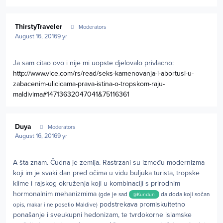
Author stats
ThirstyTraveler
Moderators
August 16, 2016
9 yr
Ja sam citao ovo i nije mi uopste djelovalo privlacno:
http://www.vice.com/rs/read/seks-kamenovanja-i-abortusi-u-
zabacenim-ulicicama-prava-istina-o-tropskom-raju-
maldivima#14713632047041&75116361
Author stats
Duya
Moderators
August 16, 2016
9 yr
A šta znam. Čudna je zemlja. Rastrzani su između modernizma
koji im je svaki dan pred očima u vidu buljuka turista, tropske
klime i rajskog okruženja koji u kombinaciji s prirodnim
hormonalnim mehanizmima
(gde je sad
da doda koji sočan
@Kundun
podstrekava promiskuitetno
opis, makar i ne posetio Maldive)
ponašanje i sveukupni hedonizam, te tvrdokorne islamske