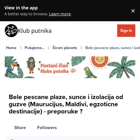
Skip to content
View in the app
×
Di
A better way to browse.
Learn more
.
Klub putnika
Sign In
Home
Putujemo...
Širom planete
Bele pescane plaze, sunce i izo
Bele pescane plaze, sunce i izolacija od
guzve (Maurucijus, Maldivi, egzoticne
destinacije) - preporuke ?
Share
Followers