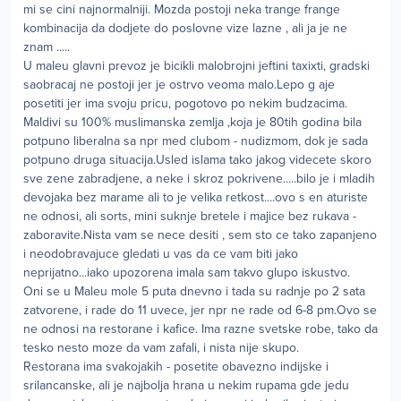
mi se cini najnormalniji. Mozda postoji neka trange frange
kombinacija da dodjete do poslovne vize lazne , ali ja je ne
znam .....
U maleu glavni prevoz je bicikli malobrojni jeftini taxixti, gradski
saobracaj ne postoji jer je ostrvo veoma malo.Lepo g aje
posetiti jer ima svoju pricu, pogotovo po nekim budzacima.
Maldivi su 100% muslimanska zemlja ,koja je 80tih godina bila
potpuno liberalna sa npr med clubom - nudizmom, dok je sada
potpuno druga situacija.Usled islama tako jakog videcete skoro
sve zene zabradjene, a neke i skroz pokrivene.....bilo je i mladih
devojaka bez marame ali to je velika retkost....ovo s en aturiste
ne odnosi, ali sorts, mini suknje bretele i majice bez rukava -
zaboravite.Nista vam se nece desiti , sem sto ce tako zapanjeno
i neodobravajuce gledati u vas da ce vam biti jako
neprijatno...iako upozorena imala sam takvo glupo iskustvo.
Oni se u Maleu mole 5 puta dnevno i tada su radnje po 2 sata
zatvorene, i rade do 11 uvece, jer npr ne rade od 6-8 pm.Ovo se
ne odnosi na restorane i kafice. Ima razne svetske robe, tako da
tesko nesto moze da vam zafali, i nista nije skupo.
Restorana ima svakojakih - posetite obavezno indijske i
srilancanske, ali je najbolja hrana u nekim rupama gde jedu