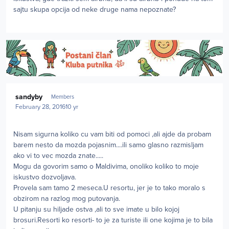
sajtu skupa opcija od neke druge nama nepoznate?
Author stats
sandyby
Members
February 28, 2016
10 yr
Nisam sigurna koliko cu vam biti od pomoci ,ali ajde da probam
barem nesto da mozda pojasnim....ili samo glasno razmisljam
ako vi to vec mozda znate.....
Mogu da govorim samo o Maldivima, onoliko koliko to moje
iskustvo dozvoljava.
Provela sam tamo 2 meseca.U resortu, jer je to tako moralo s
obzirom na razlog mog putovanja.
U pitanju su hiljade ostva ,ali to sve imate u bilo kojoj
brosuri.Resorti ko resorti- to je za turiste ili one kojima je to bila