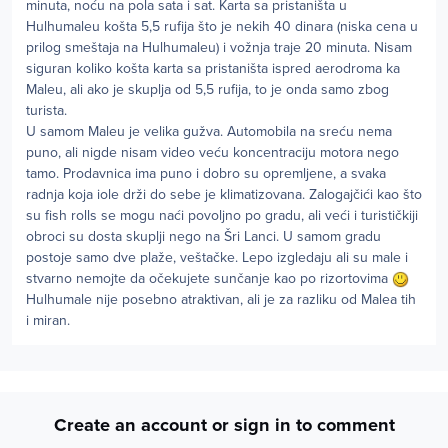
minuta, noću na pola sata i sat. Karta sa pristaništa u
Hulhumaleu košta 5,5 rufija što je nekih 40 dinara (niska cena u
prilog smeštaja na Hulhumaleu) i vožnja traje 20 minuta. Nisam
siguran koliko košta karta sa pristaništa ispred aerodroma ka
Maleu, ali ako je skuplja od 5,5 rufija, to je onda samo zbog
turista.
U samom Maleu je velika gužva. Automobila na sreću nema
puno, ali nigde nisam video veću koncentraciju motora nego
tamo. Prodavnica ima puno i dobro su opremljene, a svaka
radnja koja iole drži do sebe je klimatizovana. Zalogajčići kao što
su fish rolls se mogu naći povoljno po gradu, ali veći i turističkiji
obroci su dosta skuplji nego na Šri Lanci. U samom gradu
postoje samo dve plaže, veštačke. Lepo izgledaju ali su male i
stvarno nemojte da očekujete sunčanje kao po rizortovima
Hulhumale nije posebno atraktivan, ali je za razliku od Malea tih
i miran.
Create an account or sign in to comment