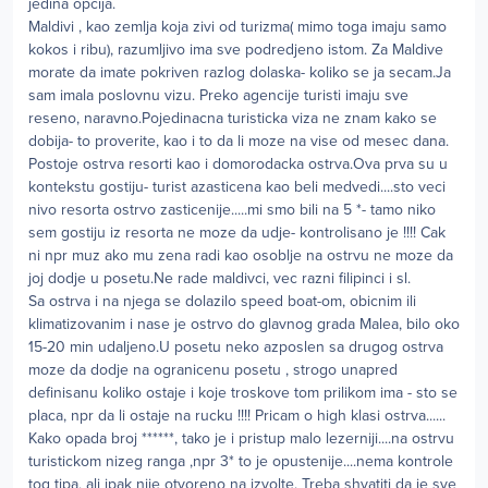
jedina opcija.
Maldivi , kao zemlja koja zivi od turizma( mimo toga imaju samo
kokos i ribu), razumljivo ima sve podredjeno istom. Za Maldive
morate da imate pokriven razlog dolaska- koliko se ja secam.Ja
sam imala poslovnu vizu. Preko agencije turisti imaju sve
reseno, naravno.Pojedinacna turisticka viza ne znam kako se
dobija- to proverite, kao i to da li moze na vise od mesec dana.
Postoje ostrva resorti kao i domorodacka ostrva.Ova prva su u
kontekstu gostiju- turist azasticena kao beli medvedi....sto veci
nivo resorta ostrvo zasticenije.....mi smo bili na 5 *- tamo niko
sem gostiju iz resorta ne moze da udje- kontrolisano je !!!! Cak
ni npr muz ako mu zena radi kao osoblje na ostrvu ne moze da
joj dodje u posetu.Ne rade maldivci, vec razni filipinci i sl.
Sa ostrva i na njega se dolazilo speed boat-om, obicnim ili
klimatizovanim i nase je ostrvo do glavnog grada Malea, bilo oko
15-20 min udaljeno.U posetu neko azposlen sa drugog ostrva
moze da dodje na ogranicenu posetu , strogo unapred
definisanu koliko ostaje i koje troskove tom prilikom ima - sto se
placa, npr da li ostaje na rucku !!!! Pricam o high klasi ostrva......
Kako opada broj ******, tako je i pristup malo lezerniji....na ostrvu
turistickom nizeg ranga ,npr 3* to je opustenije....nema kontrole
tog tipa, ali ipak nije otvoreno na izvolte. Treba shvatiti da je sve