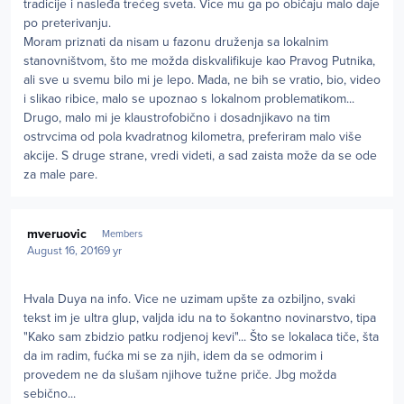
tradicije i nasleđa trećeg sveta. Vice mu ga po običaju malo daje
po preterivanju.
Moram priznati da nisam u fazonu druženja sa lokalnim
stanovništvom, što me možda diskvalifikuje kao Pravog Putnika,
ali sve u svemu bilo mi je lepo. Mada, ne bih se vratio, bio, video
i slikao ribice, malo se upoznao s lokalnom problematikom...
Drugo, malo mi je klaustrofobično i dosadnjikavo na tim
ostrvcima od pola kvadratnog kilometra, preferiram malo više
akcije. S druge strane, vredi videti, a sad zaista može da se ode
za male pare.
Author stats
mveruovic
Members
August 16, 2016
9 yr
Hvala Duya na info. Vice ne uzimam upšte za ozbiljno, svaki
tekst im je ultra glup, valjda idu na to šokantno novinarstvo, tipa
"Kako sam zbidzio patku rodjenoj kevi"... Što se lokalaca tiče, šta
da im radim, fućka mi se za njih, idem da se odmorim i
provedem ne da slušam njihove tužne priče. Jbg možda
sebično...