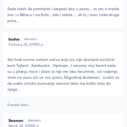
Sada videh da pominjete i karipski deo u postu.....to sto vi trazite
ima i u Mexicu i na Kubi.....bila i videla...... ali to j evec neka druga
prica.....
Author stats
budva
Members
February 29, 2016
10 yr
Sta hvali recimo nekom ostrvu koje jos nije dozivjelo turisticki
bum Tajland , Kambodza , Vijetnam , I naravno moj favorit kada
su u pitanju more i plaze (a nije me lako fascinirati , od rodjenja
zivim na moru sto ce reci preko 50godina) Andamani . trudim se
da svako zimsko putovanje zavrsim tamo ma koliko letio do
njega .
4 weeks later...
Author stats
Seaman
Members
March 24, 2016
10 yr