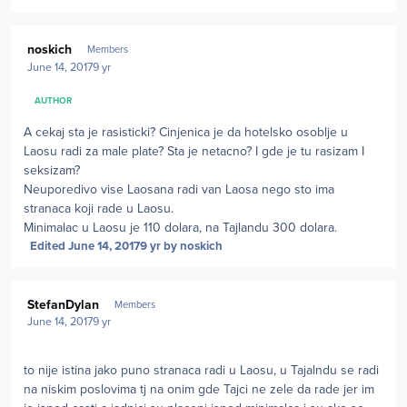
Author stats
noskich
Members
June 14, 2017
9 yr
AUTHOR
A cekaj sta je rasisticki? Cinjenica je da hotelsko osoblje u
Laosu radi za male plate? Sta je netacno? I gde je tu rasizam I
seksizam?
Neuporedivo vise Laosana radi van Laosa nego sto ima
stranaca koji rade u Laosu.
Minimalac u Laosu je 110 dolara, na Tajlandu 300 dolara.
Edited
June 14, 2017
9 yr
by noskich
Author stats
StefanDylan
Members
June 14, 2017
9 yr
to nije istina jako puno stranaca radi u Laosu, u Tajalndu se radi
na niskim poslovima tj na onim gde Tajci ne zele da rade jer im