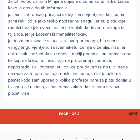
Ja bih voleo da nam Mirijana objasni o cemu se tu radi u Laosu i
kako je dosla do tih informacija,
ja sam licno dosao pricajuci sa tajcima u vjentjenu, koji su mi
sami rekli ad je jako tesko naci radnu snagu, jer su plate koje
radnici traze jako vece, da im se isplati da dovedu nekoga iz
tajlanda, jer je Laosanski mentalitet takav,
ja ne znam kakva je situacija u luang prabangu, bio sam u
vangvjengu vjentjenu i savannaketu, zemlja o zemlja, nisu mi
dali utisak Laožani da su robovi i nečiji podanici, oni nemaju ono
ka kap na kraju, ne insistiraju na preteranoj uljudnosti,
neposredni su i otvoreni su, oni ce pre da prose na ulici nego
da rade za te pare na koje noskc insinuira, to mi je palo na
pamet kada sam uporedio koliko profesor para za platu dobija u
tajlandu a i u laosu, a laos nema zakon da se mora stranac
placati vise.
L
PAGE 1 OF 2
NEXT