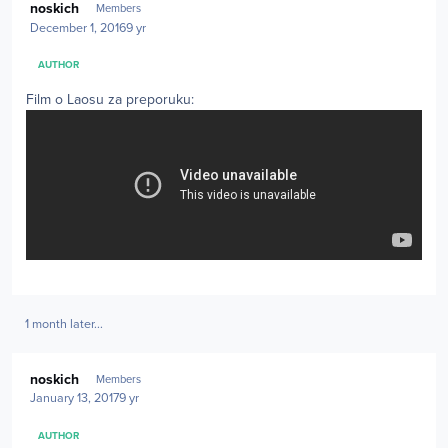
noskich
Members
December 1, 2016
9 yr
AUTHOR
Film o Laosu za preporuku:
1 month later...
Author stats
noskich
Members
January 13, 2017
9 yr
AUTHOR