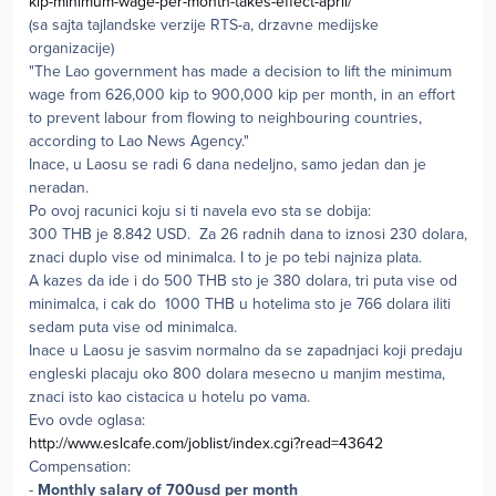
kip-minimum-wage-per-month-takes-effect-april/
(sa sajta tajlandske verzije RTS-a, drzavne medijske
organizacije)
"The Lao government has made a decision to lift the minimum
wage from 626,000 kip to 900,000 kip per month, in an effort
to prevent labour from flowing to neighbouring countries,
according to Lao News Agency."
Inace, u Laosu se radi 6 dana nedeljno, samo jedan dan je
neradan.
Po ovoj racunici koju si ti navela evo sta se dobija:
300 THB je 8.842 USD. Za 26 radnih dana to iznosi 230 dolara,
znaci duplo vise od minimalca. I to je po tebi najniza plata.
A kazes da ide i do 500 THB sto je 380 dolara, tri puta vise od
minimalca, i cak do 1000 THB u hotelima sto je 766 dolara iliti
sedam puta vise od minimalca.
Inace u Laosu je sasvim normalno da se zapadnjaci koji predaju
engleski placaju oko 800 dolara mesecno u manjim mestima,
znaci isto kao cistacica u hotelu po vama.
Evo ovde oglasa:
http://www.eslcafe.com/joblist/index.cgi?read=43642
Compensation:
-
Monthly salary of 700usd per month