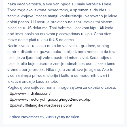
neka veca varosica, a sve van njega su male varosice i sela.
Zbog toga ako iskrsne posao tamo, a spreman si da ides u
zabitije krajeve imaces manju konkurenciju i verovatno je lakse
dobiti posao. U Laosu je prakticno na snazi trovalutni sistem -
placa se u US dolarima, Thai bahtima i laoskom kipu. Ali kada
god imas posla sa drzavom placas/primas u kipu. Cena vize
moze da se plati u kipu ili US dolarima.
Nacin zivota - u Laosu neko ko voli velike gradove, soping
centre, diskoteke, guzvu, buku i obilje izbora nema sta da trazi.
Laos je za ljude koji vole opusten i miran zivot. Kada udjes u
Laos iz bilo koje susedne zemlje odmah ces osetiti kako tamo
vreme sporije prolazi. Niko nije u zurbi, sve je lagano. Ako te
vise zanimaju priroda, istorija i kultura od modernih stvari i
luksuza onda je Laos za tebe.
Pogledaj ove sajtove, nema mnogo sajtova za expate o Laosu:
http://www.findinlao.com/
http://www.directoryofngos.org/ingo2/index.php
https://stufffalanglike.wordpress.com/
Edited
November 16, 2016
9 yr
by noskich