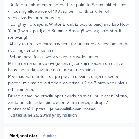
- Airfare reimbursement; departure point to Savannakhet, Laos
- Housing allowance of 100usd per month or offer of
subsidized/shared housing
- Lengthy holidays at Winter Break (2 weeks paid) and Lao New
Year (1 week paid) and Summer Break (9 weeks; paid 50% if
renewing)
-Ability to receive extra payment for private/extra lessons in the
evenings and/or summer.
-School pays for all work visa/permits/documents.
Mislim da na osnovu ovoga cak i ljudi koji nikada nisu culi za
Laos mogu da zakljuce da tu nesto ne shtima.
Prvo, cistaci u hotelu su po pravilu u svim zemljama sveta
placeni minimalno, a ti tvrdis da primaju 2 do 7 puta vecu platu
od minimalca.
Drugo cistaci po pravilu opet svuda na svetu su placeni slicno,
zasto bi neki cistac bio placen 2 minimalca, a drugi 7
minimalaca? U pitanju je nekvalifikovani posao.
Edited
June 25, 2017
9 yr
by noskich
Author stats
MarijanaLotar
Members