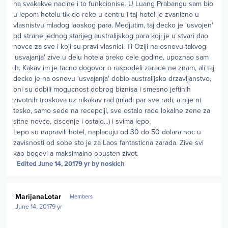
na svakakve nacine i to funkcionise. U Luang Prabangu sam bio
u lepom hotelu tik do reke u centru i taj hotel je zvanicno u
vlasnistvu mladog laoskog para. Medjutim, taj decko je 'usvojen'
od strane jednog starijeg australijskog para koji je u stvari dao
novce za sve i koji su pravi vlasnici. Ti Oziji na osnovu takvog
'usvajanja' zive u delu hotela preko cele godine, upoznao sam
ih. Kakav im je tacno dogovor o raspodeli zarade ne znam, ali taj
decko je na osnovu 'usvajanja' dobio australijsko drzavljanstvo,
oni su dobili mogucnost dobrog biznisa i smesno jeftinih
zivotnih troskova uz nikakav rad (mladi par sve radi, a nije ni
tesko, samo sede na recepciji, sve ostalo rade lokalne zene za
sitne novce, ciscenje i ostalo...) i svima lepo.
Lepo su napravili hotel, naplacuju od 30 do 50 dolara noc u
zavisnosti od sobe sto je za Laos fantasticna zarada. Zive svi
kao bogovi a maksimalno opusten zivot.
Edited
June 14, 2017
9 yr
by noskich
Author stats
MarijanaLotar
Members
June 14, 2017
9 yr