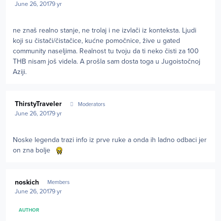
June 26, 2017
9 yr
ne znaš realno stanje, ne trolaj i ne izvlači iz konteksta. Ljudi
koji su čistači/čistačice, kućne pomočnice, žive u gated
community naseljima. Realnost tu tvoju da ti neko čisti za 100
THB nisam još videla. A prošla sam dosta toga u Jugoistočnoj
Aziji.
Author stats
ThirstyTraveler
Moderators
June 26, 2017
9 yr
Noske legenda trazi info iz prve ruke a onda ih ladno odbaci jer
on zna bolje
Author stats
noskich
Members
June 26, 2017
9 yr
AUTHOR