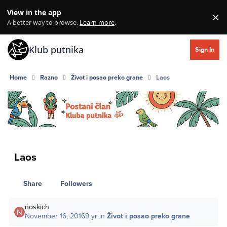
Skip to content
View in the app
×
Di
A better way to browse.
Learn more
.
Klub putnika
Sign In
Home
Razno
Život i posao preko grane
Laos
Laos
Share
Followers
noskich
November 16, 2016
9 yr
in
Život i posao preko grane