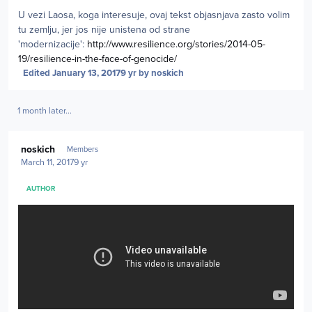
U vezi Laosa, koga interesuje, ovaj tekst objasnjava zasto volim
tu zemlju, jer jos nije unistena od strane
'modernizacije':
http://www.resilience.org/stories/2014-05-
19/resilience-in-the-face-of-genocide/
Edited
January 13, 2017
9 yr
by noskich
1 month later...
Author stats
noskich
Members
March 11, 2017
9 yr
AUTHOR