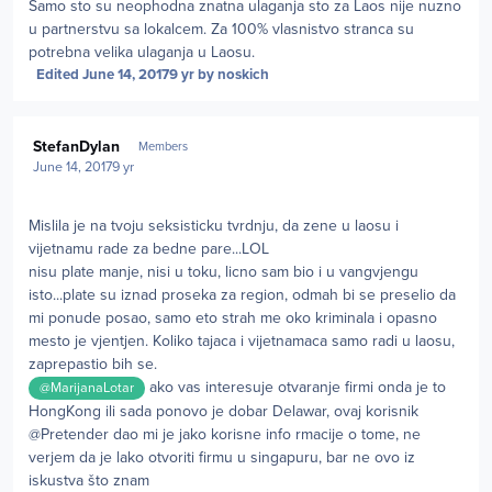
Samo sto su neophodna znatna ulaganja sto za Laos nije nuzno
u partnerstvu sa lokalcem. Za 100% vlasnistvo stranca su
potrebna velika ulaganja u Laosu.
Edited
June 14, 2017
9 yr
by noskich
Author stats
StefanDylan
Members
June 14, 2017
9 yr
Mislila je na tvoju seksisticku tvrdnju, da zene u laosu i
vijetnamu rade za bedne pare...LOL
nisu plate manje, nisi u toku, licno sam bio i u vangvjengu
isto...plate su iznad proseka za region, odmah bi se preselio da
mi ponude posao, samo eto strah me oko kriminala i opasno
mesto je vjentjen. Koliko tajaca i vijetnamaca samo radi u laosu,
zaprepastio bih se.
ako vas interesuje otvaranje firmi onda je to
@MarijanaLotar
HongKong ili sada ponovo je dobar Delawar, ovaj korisnik
@Pretender dao mi je jako korisne info rmacije o tome, ne
verjem da je lako otvoriti firmu u singapuru, bar ne ovo iz
iskustva što znam