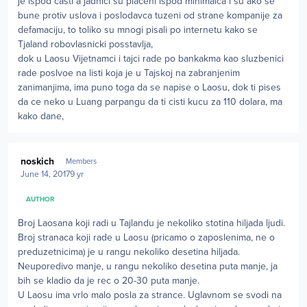
je ispod casti a jadnici su placeni ispod minimalca i su ako se
bune protiv uslova i poslodavca tuzeni od strane kompanije za
defamaciju, to toliko su mnogi pisali po internetu kako se
Tjaland robovlasnicki posstavlja,
dok u Laosu Vijetnamci i tajci rade po bankakma kao sluzbenici
rade poslvoe na listi koja je u Tajskoj na zabranjenim
zanimanjima, ima puno toga da se napise o Laosu, dok ti pises
da ce neko u Luang parpangu da ti cisti kucu za 110 dolara, ma
kako dane,
Author stats
noskich
Members
June 14, 2017
9 yr
AUTHOR
Broj Laosana koji radi u Tajlandu je nekoliko stotina hiljada ljudi.
Broj stranaca koji rade u Laosu (pricamo o zaposlenima, ne o
preduzetnicima) je u rangu nekoliko desetina hiljada.
Neuporedivo manje, u rangu nekoliko desetina puta manje, ja
bih se kladio da je rec o 20-30 puta manje.
U Laosu ima vrlo malo posla za strance. Uglavnom se svodi na