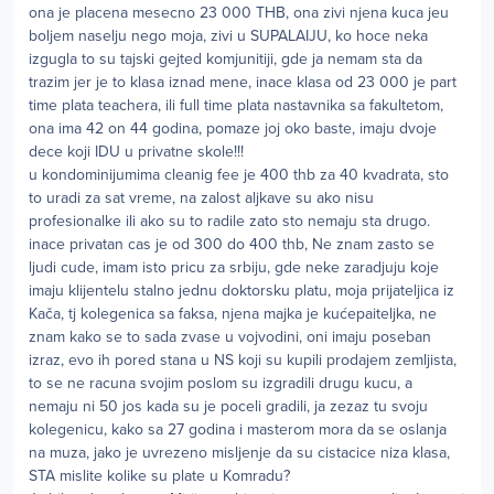
ona je placena mesecno 23 000 THB, ona zivi njena kuca jeu
boljem naselju nego moja, zivi u SUPALAIJU, ko hoce neka
izgugla to su tajski gejted komjunitiji, gde ja nemam sta da
trazim jer je to klasa iznad mene, inace klasa od 23 000 je part
time plata teachera, ili full time plata nastavnika sa fakultetom,
ona ima 42 on 44 godina, pomaze joj oko baste, imaju dvoje
dece koji IDU u privatne skole!!!
u kondominijumima cleanig fee je 400 thb za 40 kvadrata, sto
to uradi za sat vreme, na zalost aljkave su ako nisu
profesionalke ili ako su to radile zato sto nemaju sta drugo.
inace privatan cas je od 300 do 400 thb, Ne znam zasto se
ljudi cude, imam isto pricu za srbiju, gde neke zaradjuju koje
imaju klijentelu stalno jednu doktorsku platu, moja prijateljica iz
Kača, tj kolegenica sa faksa, njena majka je kućepaiteljka, ne
znam kako se to sada zvase u vojvodini, oni imaju poseban
izraz, evo ih pored stana u NS koji su kupili prodajem zemljista,
to se ne racuna svojim poslom su izgradili drugu kucu, a
nemaju ni 50 jos kada su je poceli gradili, ja zezaz tu svoju
kolegenicu, kako sa 27 godina i masterom mora da se oslanja
na muza, jako je uvrezeno misljenje da su cistacice niza klasa,
STA mislite kolike su plate u Komradu?