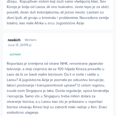
džepu. Kopuptivan sistem koji služi samo vladajućoj klasi. Sev
Koreja je bolja od Laosa, ali ono bukvalno. Jeste lepo je za običi,
posetiti, divan duh kolonijalozma, ali jezivo mesto. Laošani su
divni ljudi, ali grcaju u kriminalu i problemima. Neuređena zemlja
totalno, kao mala Afrika u srcu Jugoistočne Azije.
Author stats
noskich
Members
June 13, 2017
9 yr
AUTHOR
Reportaza je snimljena od strane NHK, renomirane japanske
televizije, a stoji cinjenica da se 100 hiljada Kineza preselilo u
Laos da bi se bavili malim biznisom. Da li vi zivite i radite u
Laosu? A jugoistocna Azija je poznata po odsustvu korupcije,
lakoci poslovanja i transparentnosti uprave? U celom regionu,
svuda osim Singapura je tako. Dosta regulacije, spora birokratija
i korupcija. Samo sto u Singapuru treba milion dolara za
otvaranje biznisa, a u Laosu kao sto je prikazano u reportazi
biznise otvaraju Kinezi koji su zatvorili male radnje u Kini. Znaci
simbolicno ulaganje.