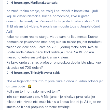
6 hours ago, MarijanaLotar said:
ne znaš realno stanje, ne trolaj i ne izvlači iz konteksta. Ljudi
koji su čistači/čistačice, kućne pomočnice, žive u gated
community naseljima. Realnost tu tvoju da ti neko čisti za 100
THB nisam još videla. A prošla sam dosta toga u Jugoistočnoj
Aziji.
Kako ne znam realno stanje, video sam na licu mesta. Kucne
pomocnice (takozvane mae ban) ako su mlade (to jest neudate)
zajednicki dele sobu. Zive po 2-3 u jednoj maloj sobi. Ako su
udate onda ostave decu kod roditelja i rade. Sa 110 dolara
mesecno jedva sastavljaju kraj sa krajem.
Pa kako onda stranac profesor engleskog dobija istu platu kao
cistacica od 700 dolara?
6 hours ago, ThirstyTraveler said:
Noske legenda trazi info iz prve ruke a onda ih ladno odbaci jer
on zna bolje
Koji sam to info trazio na ovoj temi?
Info sam napisao sam. A Marijana nije nikakva prva ruka jer
nikada nije zivela niti imala biznis u Laosu kao ni ja. Ali joj to ne
smeta da iznosi potpuno netacne trvrdnje.