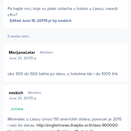
Pa hajde reci, koje su plate cistacha u hotelu u Laosu, navedi
cifru?
Edited
June 15, 2017
9 yr
by noskich
2 weeks later...
Author stats
MarijanaLotar
Members
June 25, 2017
9 yr
oko 300 do 500 bahta po danu, u hotelima ide i do 1000 thb
Author stats
noskich
Members
June 25, 2017
9 yr
AUTHOR
Minimalac u Laosu iznosi 110 americkih dolara, povecan je 2015
i vazi do danas:
http://englishnews.thaipbs.or.th/laos-900000-