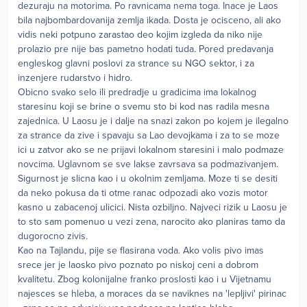
dezuraju na motorima. Po ravnicama nema toga. Inace je Laos
bila najbombardovanija zemlja ikada. Dosta je ocisceno, ali ako
vidis neki potpuno zarastao deo kojim izgleda da niko nije
prolazio pre nije bas pametno hodati tuda. Pored predavanja
engleskog glavni poslovi za strance su NGO sektor, i za
inzenjere rudarstvo i hidro.
Obicno svako selo ili predradje u gradicima ima lokalnog
staresinu koji se brine o svemu sto bi kod nas radila mesna
zajednica. U Laosu je i dalje na snazi zakon po kojem je ilegalno
za strance da zive i spavaju sa Lao devojkama i za to se moze
ici u zatvor ako se ne prijavi lokalnom staresini i malo podmaze
novcima. Uglavnom se sve lakse zavrsava sa podmazivanjem.
Sigurnost je slicna kao i u okolnim zemljama. Moze ti se desiti
da neko pokusa da ti otme ranac odpozadi ako vozis motor
kasno u zabacenoj ulicici. Nista ozbiljno. Najveci rizik u Laosu je
to sto sam pomenuo u vezi zena, narocito ako planiras tamo da
dugorocno zivis.
Kao na Tajlandu, pije se flasirana voda. Ako volis pivo imas
srece jer je laosko pivo poznato po niskoj ceni a dobrom
kvalitetu. Zbog kolonijalne franko proslosti kao i u Vijetnamu
najesces se hleba, a moraces da se naviknes na 'lepljivi' pirinac