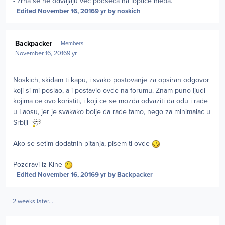
- zrna se ne odvajaju vec podseca na loptice hleba.
Edited
November 16, 2016
9 yr
by noskich
Author stats
Backpacker
Members
November 16, 2016
9 yr
Noskich, skidam ti kapu, i svako postovanje za opsiran odgovor
koji si mi poslao, a i postavio ovde na forumu. Znam puno ljudi
kojima ce ovo koristiti, i koji ce se mozda odvaziti da odu i rade
u Laosu, jer je svakako bolje da rade tamo, nego za minimalac u
Srbiji
Ako se setim dodatnih pitanja, pisem ti ovde
Pozdravi iz Kine
Edited
November 16, 2016
9 yr
by Backpacker
2 weeks later...
Author stats