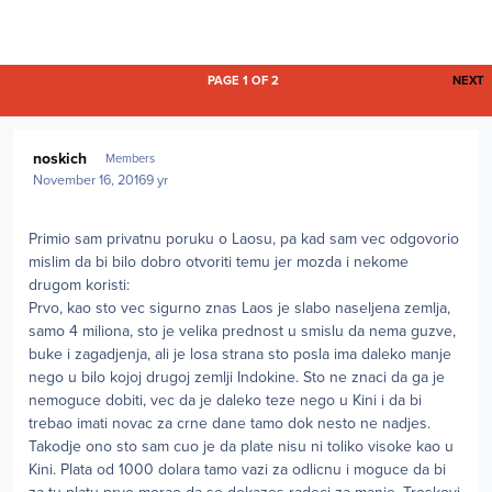
L
PAGE 1 OF 2
NEXT
Author stats
noskich
Members
November 16, 2016
9 yr
Primio sam privatnu poruku o Laosu, pa kad sam vec odgovorio
mislim da bi bilo dobro otvoriti temu jer mozda i nekome
drugom koristi:
Prvo, kao sto vec sigurno znas Laos je slabo naseljena zemlja,
samo 4 miliona, sto je velika prednost u smislu da nema guzve,
buke i zagadjenja, ali je losa strana sto posla ima daleko manje
nego u bilo kojoj drugoj zemlji Indokine. Sto ne znaci da ga je
nemoguce dobiti, vec da je daleko teze nego u Kini i da bi
trebao imati novac za crne dane tamo dok nesto ne nadjes.
Takodje ono sto sam cuo je da plate nisu ni toliko visoke kao u
Kini. Plata od 1000 dolara tamo vazi za odlicnu i moguce da bi