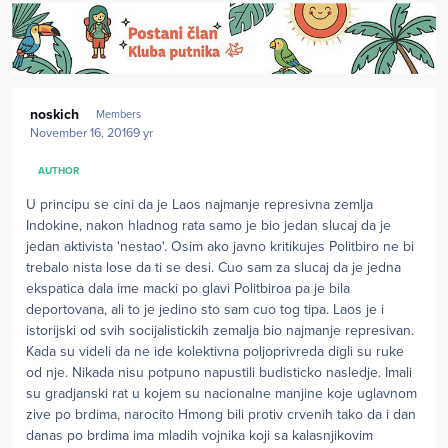
Author stats
noskich
Members
November 16, 2016
9 yr
AUTHOR
U principu se cini da je Laos najmanje represivna zemlja
Indokine, nakon hladnog rata samo je bio jedan slucaj da je
jedan aktivista 'nestao'. Osim ako javno kritikujes Politbiro ne bi
trebalo nista lose da ti se desi. Cuo sam za slucaj da je jedna
ekspatica dala ime macki po glavi Politbiroa pa je bila
deportovana, ali to je jedino sto sam cuo tog tipa. Laos je i
istorijski od svih socijalistickih zemalja bio najmanje represivan.
Kada su videli da ne ide kolektivna poljoprivreda digli su ruke
od nje. Nikada nisu potpuno napustili budisticko nasledje. Imali
su gradjanski rat u kojem su nacionalne manjine koje uglavnom
zive po brdima, narocito Hmong bili protiv crvenih tako da i dan
danas po brdima ima mladih vojnika koji sa kalasnjikovim