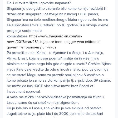
Da li vi to izmišljate i govorite napamet?
Singapur je ove godine zabranio bilo kome ko nije rezident ili
državljanin singapura učestvuje na njihovoj LGBT paradi,
Singapur ima na čelo neoliberalnog diktatora gde svako ko mu
se suprostavi završi u zatvoru po 10 godina, ili u skorije vreme
proganja social media
komentatore.
https://www.theguardian.com/us-
news/2017/mar/25/singapore-teen-blogger-who-criticised-
government-wins-asylum-in-us
Pa preselili su se Kinezi i u Mjanmar i u Srbiju, i u Australiju,
Afriku, Brazil, koja je vaša poenta? mislite da ih više ima u
okolnim zemljama nego bilo gde drugde u svetu? Grešite. Njima
vlada Kine daje kredite da odu u inostranstvo, pod uslovom da
se ne vrate! Mogu samo za praznik onaj njihov. Vlasništvo o
kome pričate je samo za Ltd kompanije tj. srpski doo. SP stranac
ne može da ima. 100% vlasništva može kroz Board of
Investment approval.
A vaša rasistička i neokolonijalistička posmatranja na život u
Laosu, samo ću sa smeškom da izignorišem.
Ko je iole bio u Laosu, zna koliko je sve skuplje od ostatka
Jugoistočne azije, plate idu i do 3000 dolara, to da Laožani