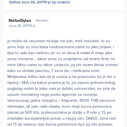
Edited
June 26, 2017
9 yr
by noskich
Author stats
StefanDylan
Members
June 28, 2017
9 yr
ja mislim da razumem na koje me ban, misli nosckish, to su
yene koje su niza klasa neobrazovane,samo su jako prljave, i
tipa to rade kao nadnicu jer su im deca ili maala ili imaju jako
puno vremena.... takve zene su unajmljene od strane firmi, na
mom faksu samo su takve cistacice, joj sto nisam danas snimao
kako su skidale paucinu, 7 zena idu i metlicama onim
Metljarama, kidisu kao da je suzica a ne prasincina, ko je bio u
tajskoj i SEA zna kakva prasina je to, jos kazem jednom kolegi,
pogledaj molim te kako nam je debilni unioverzitet, ne zele da
uposle normalnog nego preko agencije za ciscenje,
iskoriscavaju jadne izbeglice, i imigrante, 9000 THB mesecno
minimalac, ali zato rade nikako, licno moja kucna pomocnica,
placam je 500 thb, professionalna je dodje u 8 ode u 13, jer
imastalan kucepazteljski posao u nasjoj ulici. DAKLE, zena radi
od 13 do navece, kao kucna pomocnica muz joj isto pomaze,