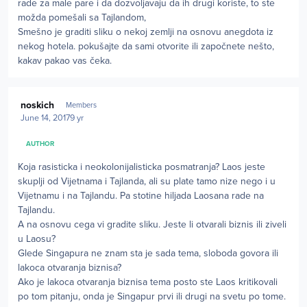
rade za male pare i da dozvoljavaju da ih drugi koriste, to ste
možda pomešali sa Tajlandom,
Smešno je graditi sliku o nekoj zemlji na osnovu anegdota iz
nekog hotela. pokušajte da sami otvorite ili započnete nešto,
kakav pakao vas čeka.
Author stats
noskich
Members
June 14, 2017
9 yr
AUTHOR
Koja rasisticka i neokolonijalisticka posmatranja? Laos jeste
skuplji od Vijetnama i Tajlanda, ali su plate tamo nize nego i u
Vijetnamu i na Tajlandu. Pa stotine hiljada Laosana rade na
Tajlandu.
A na osnovu cega vi gradite sliku. Jeste li otvarali biznis ili ziveli
u Laosu?
Glede Singapura ne znam sta je sada tema, sloboda govora ili
lakoca otvaranja biznisa?
Ako je lakoca otvaranja biznisa tema posto ste Laos kritikovali
po tom pitanju, onda je Singapur prvi ili drugi na svetu po tome.