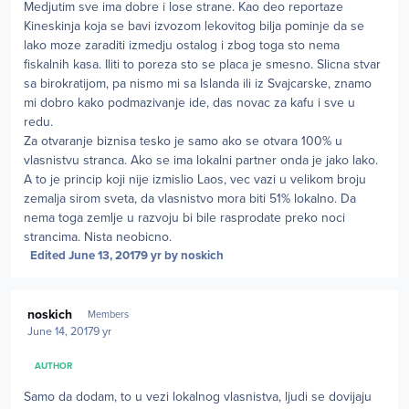
Medjutim sve ima dobre i lose strane. Kao deo reportaze
Kineskinja koja se bavi izvozom lekovitog bilja pominje da se
lako moze zaraditi izmedju ostalog i zbog toga sto nema
fiskalnih kasa. Iliti to poreza sto se placa je smesno. Slicna stvar
sa birokratijom, pa nismo mi sa Islanda ili iz Svajcarske, znamo
mi dobro kako podmazivanje ide, das novac za kafu i sve u
redu.
Za otvaranje biznisa tesko je samo ako se otvara 100% u
vlasnistvu stranca. Ako se ima lokalni partner onda je jako lako.
A to je princip koji nije izmislio Laos, vec vazi u velikom broju
zemalja sirom sveta, da vlasnistvo mora biti 51% lokalno. Da
nema toga zemlje u razvoju bi bile rasprodate preko noci
strancima. Nista neobicno.
Edited
June 13, 2017
9 yr
by noskich
Author stats
noskich
Members
June 14, 2017
9 yr
AUTHOR
Samo da dodam, to u vezi lokalnog vlasnistva, ljudi se dovijaju