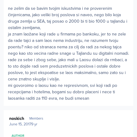
ne zelim da se bavim tvojim iskustvima i ne proverenim
činjenicama, jako veliki broj poslova si naveo, nego bilo koja
druga zemlja u SEA, taj posao o 2000 bi ti bio 1000 u tajlandu i
ostalim zemljama,
ja znam laožane koji rade u firmama po bankoku, jer to ne zele
da rade tajci a sam laos nema industriju, ne razumem tvoju
poentu? niko od stranaca nema za cilj da radi za nekog tajca
nego kao sto vecina radne snage u Tajlandu su digitalni nomadi.
rade za sebe i zbog sebe, jako mali u Laosu dolazi da rmbaci, a
to sto dojde radi sem preduzetnickih poslova i ostale dobre
poslove, to jest ekspoatise se laos maksimalno, samo zato su i
cene znatno skuplje i vislje.
mi govoroimo o laosu kao ne represivnom, svi koji radi po
recepcijama i hotelima, bogami su dobro placeni i nece ti
laosanka raditi za 110 evra, ne budi smesan
Author stats
noskich
Members
June 15, 2017
9 yr
AUTHOR