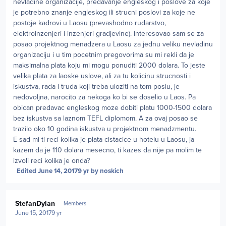
nevladine organizacije, predavanje engleskog i poslove za koje
je potrebno znanje engleskog ili strucni poslovi za koje ne
postoje kadrovi u Laosu (prevashodno rudarstvo,
elektroinzenjeri i inzenjeri gradjevine). Interesovao sam se za
posao projektnog menadzera u Laosu za jednu veliku nevladinu
organizaciju i u tim pocetnim pregovorima su mi rekli da je
maksimalna plata koju mi mogu ponuditi 2000 dolara. To jeste
velika plata za laoske uslove, ali za tu kolicinu strucnosti i
iskustva, rada i truda koji treba uloziti na tom poslu, je
nedovoljna, narocito za nekoga ko bi se doselio u Laos. Pa
obican predavac engleskog moze dobiti platu 1000-1500 dolara
bez iskustva sa laznom TEFL diplomom. A za ovaj posao se
trazilo oko 10 godina iskustva u projektnom menadzmentu.
E sad mi ti reci kolika je plata cistacice u hotelu u Laosu, ja
kazem da je 110 dolara mesecno, ti kazes da nije pa molim te
izvoli reci kolika je onda?
Edited
June 14, 2017
9 yr
by noskich
Author stats
StefanDylan
Members
June 15, 2017
9 yr