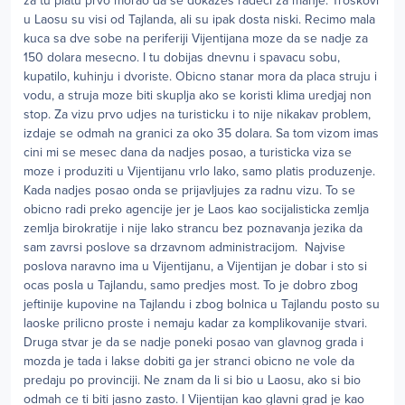
za tu platu prvo morao da se dokazes radeci za manje. Troskovi
u Laosu su visi od Tajlanda, ali su ipak dosta niski. Recimo mala
kuca sa dve sobe na periferiji Vijentijana moze da se nadje za
150 dolara mesecno. I tu dobijas dnevnu i spavacu sobu,
kupatilo, kuhinju i dvoriste. Obicno stanar mora da placa struju i
vodu, a struja moze biti skuplja ako se koristi klima uredjaj non
stop. Za vizu prvo udjes na turisticku i to nije nikakav problem,
izdaje se odmah na granici za oko 35 dolara. Sa tom vizom imas
cini mi se mesec dana da nadjes posao, a turisticka viza se
moze i produziti u Vijentijanu vrlo lako, samo platis produzenje.
Kada nadjes posao onda se prijavljujes za radnu vizu. To se
obicno radi preko agencije jer je Laos kao socijalisticka zemlja
zemlja birokratije i nije lako strancu bez poznavanja jezika da
sam zavrsi poslove sa drzavnom administracijom. Najvise
poslova naravno ima u Vijentijanu, a Vijentijan je dobar i sto si
ocas posla u Tajlandu, samo predjes most. To je dobro zbog
jeftinije kupovine na Tajlandu i zbog bolnica u Tajlandu posto su
laoske prilicno proste i nemaju kadar za komplikovanije stvari.
Druga stvar je da se nadje poneki posao van glavnog grada i
mozda je tada i lakse dobiti ga jer stranci obicno ne vole da
predaju po provinciji. Ne znam da li si bio u Laosu, ako si bio
odmah ce ti biti jasno zasto. I Vijentijan kao glavni grad je kao