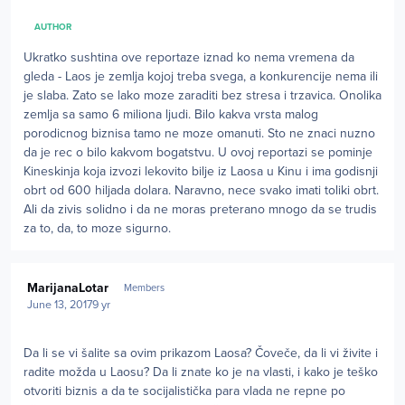
AUTHOR
Ukratko sushtina ove reportaze iznad ko nema vremena da
gleda - Laos je zemlja kojoj treba svega, a konkurencije nema ili
je slaba. Zato se lako moze zaraditi bez stresa i trzavica. Onolika
zemlja sa samo 6 miliona ljudi. Bilo kakva vrsta malog
porodicnog biznisa tamo ne moze omanuti. Sto ne znaci nuzno
da je rec o bilo kakvom bogatstvu. U ovoj reportazi se pominje
Kineskinja koja izvozi lekovito bilje iz Laosa u Kinu i ima godisnji
obrt od 600 hiljada dolara. Naravno, nece svako imati toliki obrt.
Ali da zivis solidno i da ne moras preterano mnogo da se trudis
za to, da, to moze sigurno.
Author stats
MarijanaLotar
Members
June 13, 2017
9 yr
Da li se vi šalite sa ovim prikazom Laosa? Čoveče, da li vi živite i
radite možda u Laosu? Da li znate ko je na vlasti, i kako je teško
otvoriti biznis a da te socijalistička para vlada ne repne po