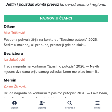
Jeftin i pouzdan kombi prevoz
ka aerodromima i regionu.
NAJNOVIJI ČLANCI
Dišem
Mila Tričković
Posebna pohvala žirija na konkursu "Spasimo putopis" 2026. —
Sedim u malenoj, ali prepunoj prostoriji gde se služi...
Bez izbora
Iva Jakešević
Treća nagrada na konkursu "Spasimo putopis" 2026. — Nekih
mjesec-dva dana prije samog odlaska, Leon me pitao imam li...
Mersin
Zoran Živković
Druga nagrada na konkursu "Spasimo putopis" 2026. — Fava bean,
broadbean ili na srpskom bob bio je razlog mog...
Drumska akademija 2026.
Sign In
Sign Up
Pretraga
Menu