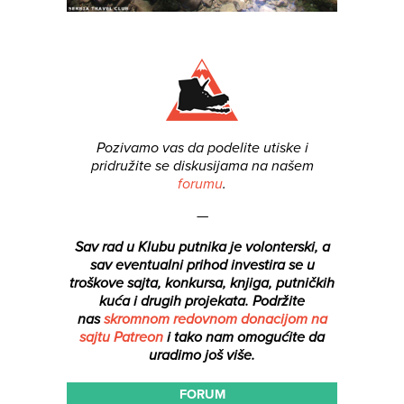
Pozivamo vas da podelite utiske i
pridružite se diskusijama na našem
forumu
.
—
Sav rad u Klubu putnika je volonterski, a
sav eventualni prihod investira se u
troškove sajta, konkursa, knjiga, putničkih
kuća i drugih projekata.
Podržite
nas
skromnom redovnom donacijom na
sajtu Patreon
i tako nam omogućite da
uradimo još više.
FORUM