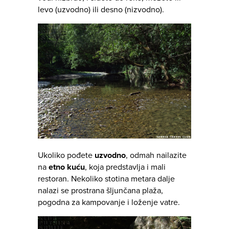
levo (uzvodno) ili desno (nizvodno).
Ukoliko pođete
uzvodno
, odmah nailazite
na
etno kuću
, koja predstavlja i mali
restoran. Nekoliko stotina metara dalje
nalazi se prostrana šljunčana plaža,
pogodna za kampovanje i loženje vatre.