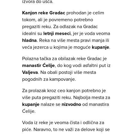
izvora do ušća.
Kanjon reke Gradac
prohodan je celim
tokom, ali je povremeno potrebno
pregaziti reku. Za odlazak na Gradac
idealni su
letnji meseci
, jer je voda veoma
hladna
. Reka na više mesta pravi manja ili
veća jezerca u kojima je moguće
kupanje
.
Polazna tačka za obilazak reke Gradac je
manastir Ćelije
, do kog vodi asfaltni put iz
Valjeva
. Na obali postoji više mesta
pogodnih za kampovanje.
Za prolazak kroz ceo kanjon potrebno je
više puta pregaziti reku. Najbolja mesta za
kupanje
nalaze se
nizvodno
od manastira
Ćelije.
Voda iz reke je veoma čista i odlična za
piće. Naravno, to ne važi za delove koji se