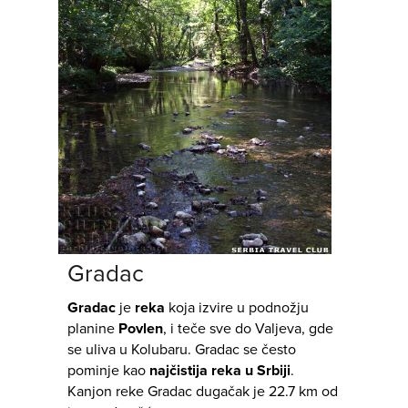
Gradac
Gradac
je
reka
koja izvire u podnožju
planine
Povlen
, i teče sve do Valjeva, gde
se uliva u Kolubaru. Gradac se često
pominje kao
najčistija reka u Srbiji
.
Kanjon reke Gradac dugačak je 22.7 km od