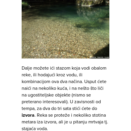
Dalje možete ići stazom koja vodi obalom
reke, ili hodajući kroz vodu, ili
kombinacijom ova dva načina. Usput ćete
naići na nekoliko kuća, i na nešto što liči
na ugostiteljske objekte (nismo se
preterano interesovali). U zavisnosti od
tempa, za dva do tri sata stići ćete do
izvora
. Reka se proteže i nekoliko stotina
metara iza izvora, ali je u pitanju mrtvaja tj.
stajaća voda.