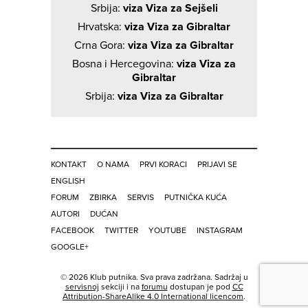
Srbija:
viza Viza za Sejšeli
Hrvatska:
viza Viza za Gibraltar
Crna Gora:
viza Viza za Gibraltar
Bosna i Hercegovina:
viza Viza za
Gibraltar
Srbija:
viza Viza za Gibraltar
KONTAKT
O NAMA
PRVI KORACI
PRIJAVI SE
ENGLISH
FORUM
ZBIRKA
SERVIS
PUTNIČKA KUĆA
AUTORI
DUĆAN
FACEBOOK
TWITTER
YOUTUBE
INSTAGRAM
GOOGLE+
© 2026 Klub putnika. Sva prava zadržana. Sadržaj u
servisnoj
sekciji i na
forumu
dostupan je pod
CC
Attribution-ShareAlike 4.0 International licencom
.