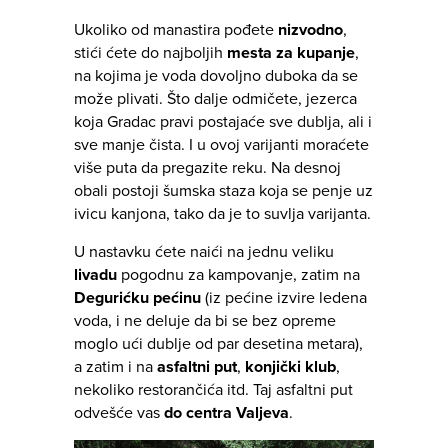
Ukoliko od manastira pođete
nizvodno
,
stići ćete do najboljih
mesta za kupanje
,
na kojima je voda dovoljno duboka da se
može plivati. Što dalje odmičete, jezerca
koja Gradac pravi postajaće sve dublja, ali i
sve manje čista. I u ovoj varijanti moraćete
više puta da pregazite reku. Na desnoj
obali postoji šumska staza koja se penje uz
ivicu kanjona, tako da je to suvlja varijanta.
U nastavku ćete naići na jednu veliku
livadu
pogodnu za kampovanje, zatim na
Degurićku pećinu
(iz pećine izvire ledena
voda, i ne deluje da bi se bez opreme
moglo ući dublje od par desetina metara),
a zatim i na
asfaltni put
,
konjički klub
,
nekoliko restorančića itd. Taj asfaltni put
odvešće vas
do centra Valjeva
.