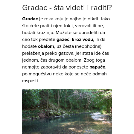
Gradac - šta videti i raditi?
Gradac
je reka koju je najbolje otkriti tako
što ćete pratiti njen tok i, verovali ili ne,
hodati kroz nju. Možete se opredeliti da
ceo tok pređete
gazeći kroz vodu
, ili da
hodate
obalom
, uz česta (neophodna)
prelaženja preko gazova, jer staza ide čas
jednom, čas drugom obalom. Zbog toga
nemojte zaboraviti da ponesete
papuče
,
po mogućstvu neke koje se neće odmah
raspasti.