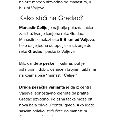
nalaze mnogo nizvodno od manastira, u
blizini Valjeva.
Kako stići na Gradac?
Manastir Ćelije
je najbolja polazna tačka
za istraživanje kanjona reke Gradac.
Manastir se nalazi oko
5-6 km od Valjeva
,
tako da je jedna od opcija za stizanje do
reke
Gradac
- peške iz Valjeva.
Bilo da idete
peške
ili
kolima
, put je
asfaltiran i dobro označen brojnim tablama
na kojima piše "manastir Ćelije."
Druga pešačka varijanta
je da iz centra
Valjeva jednostavno krenete da pratite
Gradac uzvodno. Polazna tačka može biti
nova bela crkva u centru grada. Ako idete
sasvim polako, stići ćete do manastira