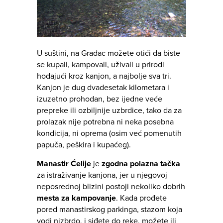
U suštini, na Gradac možete otići da biste
se kupali, kampovali, uživali u prirodi
hodajući kroz kanjon, a najbolje sva tri.
Kanjon je dug dvadesetak kilometara i
izuzetno prohodan, bez ijedne veće
prepreke ili ozbiljnije uzbrdice, tako da za
prolazak nije potrebna ni neka posebna
kondicija, ni oprema (osim već pomenutih
papuča, peškira i kupaćeg).
Manastir Ćelije
je
zgodna polazna tačka
za istraživanje kanjona, jer u njegovoj
neposrednoj blizini postoji nekoliko dobrih
mesta za kampovanje
. Kada prođete
pored manastirskog parkinga, stazom koja
vodi nizbrdo, i siđete do reke, možete ili