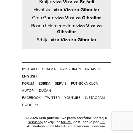
Srbija:
viza Viza za Sejšeli
Hrvatska:
viza Viza za Gibraltar
Crna Gora:
viza Viza za Gibraltar
Bosna i Hercegovina:
viza Viza za
Gibraltar
Srbija:
viza Viza za Gibraltar
KONTAKT
O NAMA
PRVI KORACI
PRIJAVI SE
ENGLISH
FORUM
ZBIRKA
SERVIS
PUTNIČKA KUĆA
AUTORI
DUĆAN
FACEBOOK
TWITTER
YOUTUBE
INSTAGRAM
GOOGLE+
© 2026 Klub putnika. Sva prava zadržana. Sadržaj u
servisnoj
sekciji i na
forumu
dostupan je pod
CC
Attribution-ShareAlike 4.0 International licencom
.