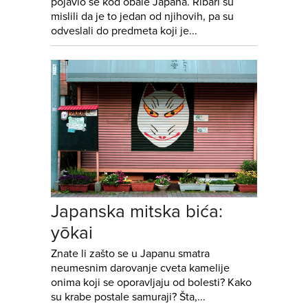
pojavio se kod obale Japana. Ribari su
mislili da je to jedan od njihovih, pa su
odveslali do predmeta koji je...
Japanska mitska bića:
yōkai
Znate li zašto se u Japanu smatra
neumesnim darovanje cveta kamelije
onima koji se oporavljaju od bolesti? Kako
su krabe postale samuraji? Šta,...