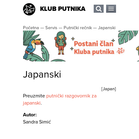
KLUB PUTNIKA
Početna
—
Servis
—
Putnički rečnik
—
Japanski
Japanski
[
Japan
]
Preuzmite
putnički razgovornik za
japanski
.
Autor:
Sandra Simić