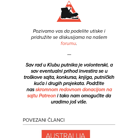
Pozivamo vas da podelite utiske i
pridružite se diskusijama na našem
forumu
.
—
Sav rad u Klubu putnika je volonterski, a
sav eventualni prihod investira se u
troškove sajta, konkursa, knjiga, putničkih
kuća i drugih projekata.
Podržite
nas
skromnom redovnom donacijom na
sajtu Patreon
i tako nam omogućite da
uradimo još više.
POVEZANI ČLANCI