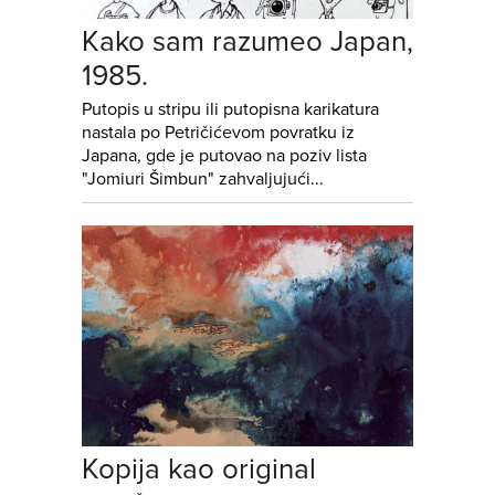
Kako sam razumeo Japan,
1985.
Putopis u stripu ili putopisna karikatura
nastala po Petričićevom povratku iz
Japana, gde je putovao na poziv lista
"Jomiuri Šimbun" zahvaljujući...
Kopija kao original