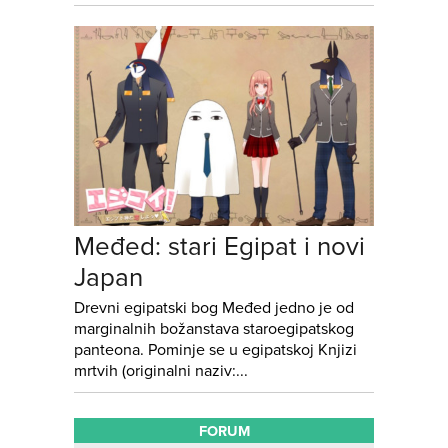
Međed: stari Egipat i novi
Japan
Drevni egipatski bog Međed jedno je od
marginalnih božanstava staroegipatskog
panteona. Pominje se u egipatskoj Knjizi
mrtvih (originalni naziv:...
FORUM