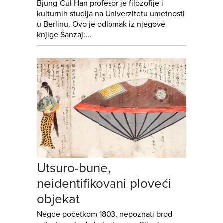
Bjung-Čul Han profesor je filozofije i
kulturnih studija na Univerzitetu umetnosti
u Berlinu. Ovo je odlomak iz njegove
knjige Šanzaj:...
Utsuro-bune,
neidentifikovani ploveći
objekat
Negde početkom 1803, nepoznati brod