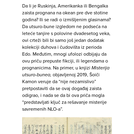
Da li je Ruskinja, Amerikanka ili Bengalka
zaista prognana na okean pre dve stotine
godina? Ili se radi o izmišljenim glasinama?
Da utsuro-bune izgledom ne podseća na
leteće tanjire s polovine dvadesetog veka,
ovi crteži bili bi samo još jedan dodatak
kolekciji duhova i čudovišta iz perioda
Edo. Međutim, mnogi ufolozi odbijaju da
ovu priču prepuste fikciji, ili legendama o
prognanicima. Na primer, u knjizi
Misterija
utsuro-bunea,
objavljenoj 2019, Šoiči
Kamon veruje da “nije nezamislivo”
pretpostaviti da se ovaj događaj zaista
odigrao, i nada se da bi ova priča mogla
“predstavljati ključ za rešavanje misterije
savremenih NLO-a”.