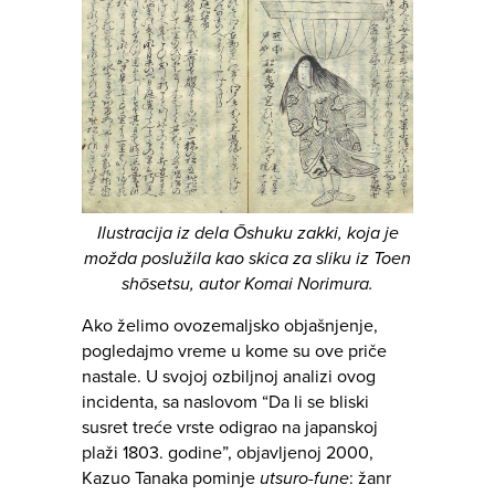
Ilustracija iz dela Ōshuku zakki, koja je
možda poslužila kao skica za sliku iz Toen
shōsetsu, autor Komai Norimura.
Ako želimo ovozemaljsko objašnjenje,
pogledajmo vreme u kome su ove priče
nastale. U svojoj ozbiljnoj analizi ovog
incidenta, sa naslovom “Da li se bliski
susret treće vrste odigrao na japanskoj
plaži 1803. godine”, objavljenoj 2000,
Kazuo Tanaka pominje
utsuro-fune
: žanr