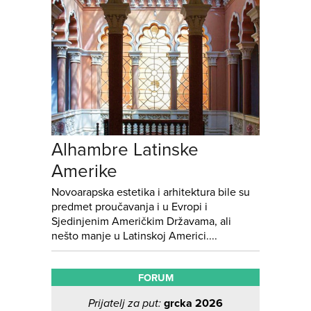
Alhambre Latinske
Amerike
Novoarapska estetika i arhitektura bile su
predmet proučavanja i u Evropi i
Sjedinjenim Američkim Državama, ali
nešto manje u Latinskoj Americi....
FORUM
Prijatelj za put:
grcka 2026