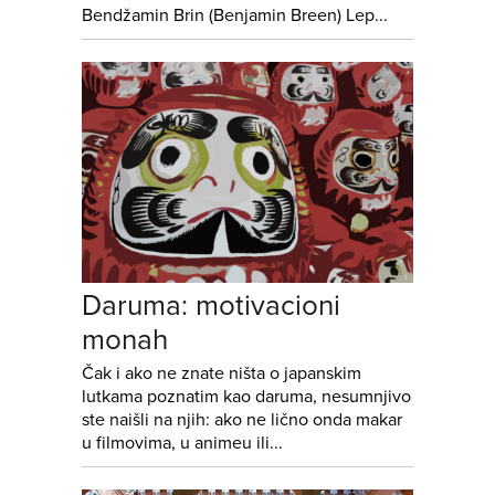
Bendžamin Brin (Benjamin Breen) Lep...
Daruma: motivacioni
monah
Čak i ako ne znate ništa o japanskim
lutkama poznatim kao daruma, nesumnjivo
ste naišli na njih: ako ne lično onda makar
u filmovima, u animeu ili...