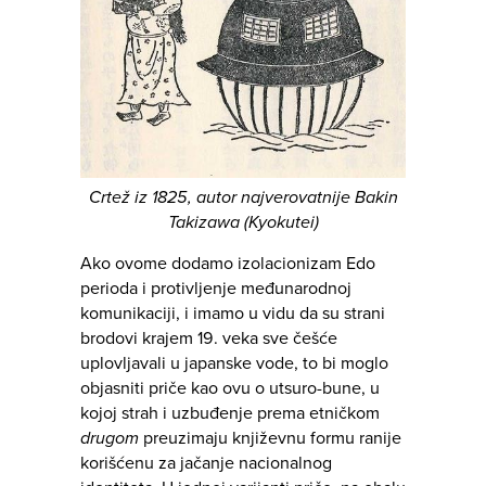
Crtež iz 1825, autor najverovatnije Bakin
Takizawa (Kyokutei)
Ako ovome dodamo izolacionizam Edo
perioda i protivljenje međunarodnoj
komunikaciji, i imamo u vidu da su strani
brodovi krajem 19. veka sve češće
uplovljavali u japanske vode, to bi moglo
objasniti priče kao ovu o utsuro-bune, u
kojoj strah i uzbuđenje prema etničkom
drugom
preuzimaju književnu formu ranije
korišćenu za jačanje nacionalnog