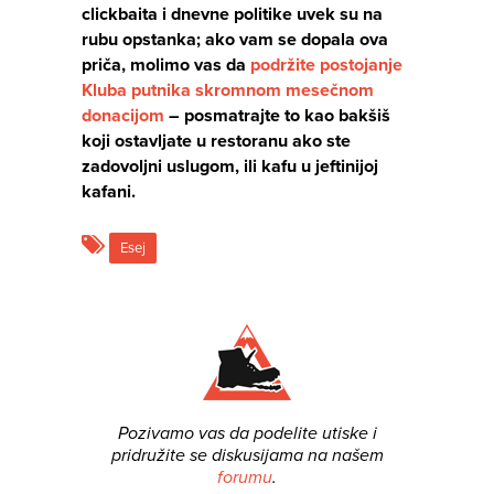
clickbaita i dnevne politike uvek su na
rubu opstanka; ako vam se dopala ova
priča, molimo vas da
podržite postojanje
Kluba putnika skromnom mesečnom
donacijom
– posmatrajte to kao bakšiš
koji ostavljate u restoranu ako ste
zadovoljni uslugom, ili kafu u jeftinijoj
kafani.
Esej
Pozivamo vas da podelite utiske i
pridružite se diskusijama na našem
forumu
.