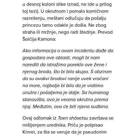
u desnoj koloni slike iznad, ne ide u prilog
toj tezi). U okrutnom i pomalo komičnom
razrešenju, meštani odlučuju da pošalju
princezu tamo odakle je došla. Ne zbog
straha ili mržnje, nego radi štednje. Prevod
Šoičija Kamona:
Ako informacija o ovom incidentu dođe do
gospodara ove oblasti, mogli bi nam
narediti da istražimo poreklo ove žene i
njenog broda, što bi bilo skupo. S obzirom
da su ovakvi brodovi ranije uvek vraćani
na more, najbolje bi bilo da je vratimo
unutra i pošaljemo je dalje. Sa humanog
stanovišta, ovo je veoma okrutno prema
njoj. Međutim, ovo će biti njena sudbina.
Ovaj odlomak iz
Toen shōsetsu
završava se
mišljenjem urednika. Priču je potpisao
Kinrei, za šta se veruje da je pseudonim