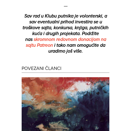
—
Sav rad u Klubu putnika je volonterski, a
sav eventualni prihod investira se u
troškove sajta, konkursa, knjiga, putničkih
kuća i drugih projekata.
Podržite
nas
skromnom redovnom donacijom na
sajtu Patreon
i tako nam omogućite da
uradimo još više.
POVEZANI ČLANCI