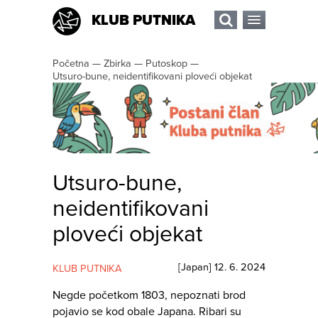
KLUB PUTNIKA
Početna
—
Zbirka
—
Putoskop
—
Utsuro-bune, neidentifikovani ploveći objekat
Utsuro-bune,
neidentifikovani
ploveći objekat
[
Japan
]
12. 6. 2024
KLUB PUTNIKA
Negde početkom 1803, nepoznati brod
pojavio se kod obale Japana. Ribari su