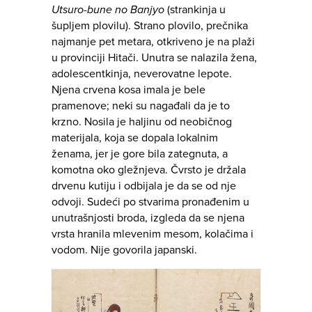
Utsuro-bune no Banjyo
(strankinja u
šupljem plovilu). Strano plovilo, prečnika
najmanje pet metara, otkriveno je na plaži
u provinciji Hitači. Unutra se nalazila žena,
adolescentkinja, neverovatne lepote.
Njena crvena kosa imala je bele
pramenove; neki su nagađali da je to
krzno. Nosila je haljinu od neobičnog
materijala, koja se dopala lokalnim
ženama, jer je gore bila zategnuta, a
komotna oko gležnjeva. Čvrsto je držala
drvenu kutiju i odbijala je da se od nje
odvoji. Sudeći po stvarima pronađenim u
unutrašnjosti broda, izgleda da se njena
vrsta hranila mlevenim mesom, kolačima i
vodom. Nije govorila japanski.