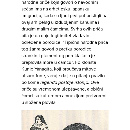
narodne priče koja govori o navodnim
sećanjima na arhetipsku japansku
imigraciju, kada su ljudi prvi put pristigli na
ovaj arhipelag u izdubljenim kanuima i
drugim malim čamcima. Svrha ovih priča
bila je da daju legitimitet vladavini
određene porodice. “Tipična narodna priča
tog žanra govori o pretku porodice,
strankinji plemenitog porekla koja je
preplovila more u čamcu”. Folklorista
Kunio Yanagita, koji proučava mitove
utsuro-fune, veruje da je u pitanju pravilo
po kome
legenda postaje istorija.
Ove
priče su vremenom ulepšavane, a obični
čamci su kulturnom amnezijom pretvoreni
u složena plovila.