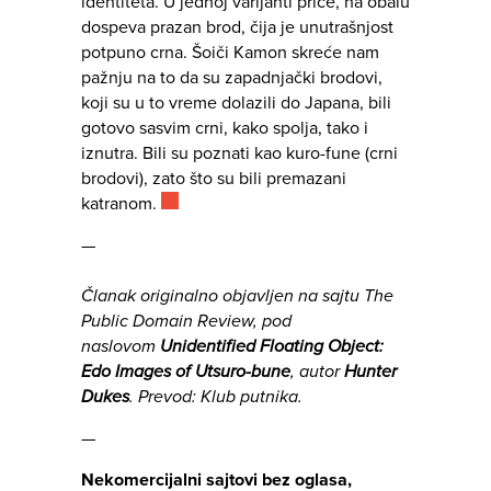
identiteta. U jednoj varijanti priče, na obalu
dospeva prazan brod, čija je unutrašnjost
potpuno crna. Šoiči Kamon skreće nam
pažnju na to da su zapadnjački brodovi,
koji su u to vreme dolazili do Japana, bili
gotovo sasvim crni, kako spolja, tako i
iznutra. Bili su poznati kao kuro-fune (crni
brodovi), zato što su bili premazani
katranom.
—
Članak originalno objavljen na sajtu The
Public Domain Review, pod
naslovom
Unidentified Floating Object:
Edo Images of Utsuro-bune
, autor
Hunter
Dukes
. Prevod: Klub putnika.
—
Nekomercijalni sajtovi bez oglasa,