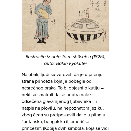
Ilustracija iz dela Toen shōsetsu (1825),
autor Bakin Kyokutei
Na obali, ljudi su verovali da je u pitanju
strana princeza koja je pobegla od
nesrećnog braka. To bi objasnilo kutiju –
neki su smatrali da se unutra nalazi
odsečena glava njenog ljubavnika – i
natpis na plovilu, na nepoznatom jeziku,
zbog čega su pretpostavili da je u pitanju
“britanska, bengalska ili američka
princeza”. (Kopija ovih simbola, koja se vidi