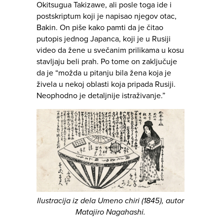
Okitsugua Takizawe, ali posle toga ide i
postskriptum koji je napisao njegov otac,
Bakin. On piše kako pamti da je čitao
putopis jednog Japanca, koji je u Rusiji
video da žene u svečanim prilikama u kosu
stavljaju beli prah. Po tome on zaključuje
da je “možda u pitanju bila žena koja je
živela u nekoj oblasti koja pripada Rusiji.
Neophodno je detaljnije istraživanje.”
Ilustracija iz dela Umeno chiri (1845), autor
Matajiro Nagahashi.