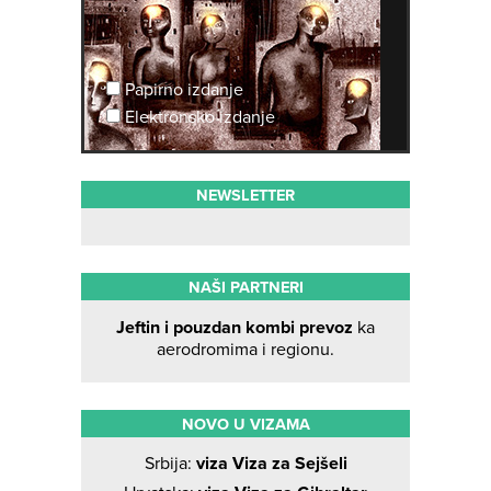
Papirno izdanje
Elektronsko izdanje
NEWSLETTER
NAŠI PARTNERI
Jeftin i pouzdan kombi prevoz
ka
aerodromima i regionu.
NOVO U VIZAMA
Srbija:
viza Viza za Sejšeli