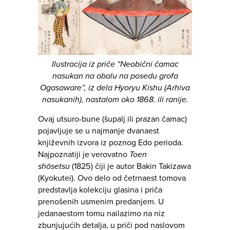
Ilustracija iz priče “Neobični čamac
nasukan na obalu na posedu grofa
Ogasaware”, iz dela Hyoryu Kishu (Arhiva
nasukanih), nastalom oko 1868. ili ranije.
Ovaj utsuro-bune (šupalj ili prazan čamac)
pojavljuje se u najmanje dvanaest
književnih izvora iz poznog Edo perioda.
Najpoznatiji je verovatno
Toen
shōsetsu
(1825) čiji je autor Bakin Takizawa
(Kyokutei). Ovo delo od četrnaest tomova
predstavlja kolekciju glasina i priča
prenošenih usmenim predanjem. U
jedanaestom tomu nailazimo na niz
zbunjujućih detalja, u priči pod naslovom