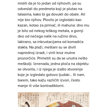
mislili da je to jedan od njihovih, pa su
odveslali do predmeta koji je plutao na
talasima, kako bi ga dovukli do obale. Ali
nije bio njihov. Plovilo je izgledalo kao
kazan, kotao za pirinač, ili mahuna: dno mu
je bilo od nekog teškog metala, a gornji
deo od nečega nalik na ružino drvo,
lakirano, sa inkrustacijama od komadića
stakla. Na plaži, meštani su se divili
naprednoj izradi, i virili kroz mutne
prozorčiće. Primetili su da se unutra nešto
meškolji. Iznenada, jedna ploča na objektu
se otvorila, i iz njega je izašlo stvorenje
koje je izgledalo gotovo ljudski… Ili nam,
barem, tako kažu različiti izvori, često
manje ili više kontradiktorni.