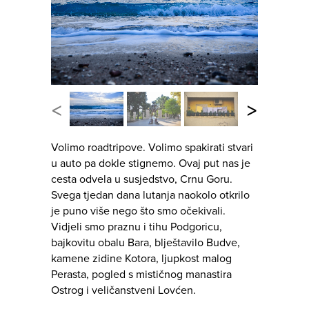
<
>
Volimo roadtripove. Volimo spakirati stvari
u auto pa dokle stignemo. Ovaj put nas je
cesta odvela u susjedstvo, Crnu Goru.
Svega tjedan dana lutanja naokolo otkrilo
je puno više nego što smo očekivali.
Vidjeli smo praznu i tihu Podgoricu,
bajkovitu obalu Bara, blještavilo Budve,
kamene zidine Kotora, ljupkost malog
Perasta, pogled s mističnog manastira
Ostrog i veličanstveni Lovćen.