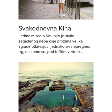
Svakodnevna Kina
Jedina misao o Kini bilo je sivilo
zagađenog neba koje prožima velike
zgrade otkrivajući jednako siv nepregledni
trg, na kome se, pod teškim vetrom,...