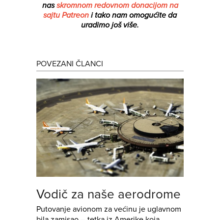
nas
skromnom redovnom donacijom na
sajtu Patreon
i tako nam omogućite da
uradimo još više.
POVEZANI ČLANCI
Vodič za naše aerodrome
Putovanje avionom za većinu je uglavnom
bila zamisao – tetka iz Amerike koja