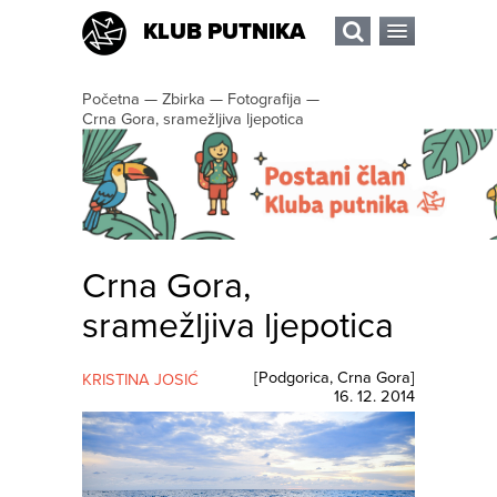
KLUB PUTNIKA
Početna
—
Zbirka
—
Fotografija
—
Crna Gora, sramežljiva ljepotica
Crna Gora,
sramežljiva ljepotica
[
Podgorica
,
Crna Gora
]
KRISTINA JOSIĆ
16. 12. 2014