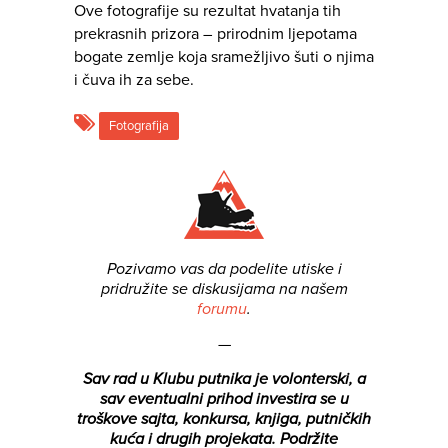
Ove fotografije su rezultat hvatanja tih
prekrasnih prizora – prirodnim ljepotama
bogate zemlje koja sramežljivo šuti o njima
i čuva ih za sebe.
Fotografija
Pozivamo vas da podelite utiske i
pridružite se diskusijama na našem
forumu
.
—
Sav rad u Klubu putnika je volonterski, a
sav eventualni prihod investira se u
troškove sajta, konkursa, knjiga, putničkih
kuća i drugih projekata.
Podržite