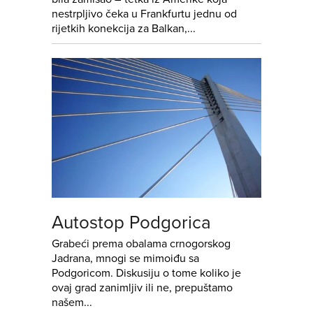
nestrpljivo čeka u Frankfurtu jednu od
rijetkih konekcija za Balkan,...
Autostop Podgorica
Grabeći prema obalama crnogorskog
Jadrana, mnogi se mimoiđu sa
Podgoricom. Diskusiju o tome koliko je
ovaj grad zanimljiv ili ne, prepuštamo
našem...