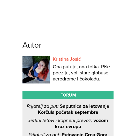
Autor
Kristina Josić
Ona putuje, ona fotka. Piše
poeziju, voli stare globuse,
aerodrome i čokoladu.
FORUM
Prijatelj za put:
Saputnica za letovanje
Korčula početak septembra
Jeftini letovi i kopneni prevoz:
vozom
kroz evropu
Prijatelj za put:
Putovanje Crna Gora