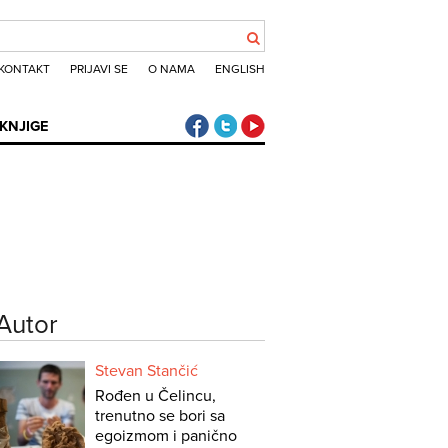
KONTAKT
PRIJAVI SE
O NAMA
ENGLISH
Klub putnika Facebook
Klub putnika Twitter
Klub putnika Youtube
KNJIGE
Autor
Stevan Stančić
Rođen u Čelincu,
trenutno se bori sa
egoizmom i panično