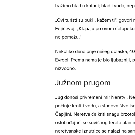
tražimo hlad u kafani; hlad i voda, ne
„Ovi turisti su pukli, kažem ti“, govor
Fejićevoj. „Klapaju po ovom ćelopeku 
ne pomažu.“
Nekoliko dana prije našeg dolaska, 40
Evropi. Prema nama je bio ljubazniji, 
nizvodno.
Južnom prugom
Jug donosi privremeni mir Neretvi. Ner
počinje krotiti vodu, a stanovništvo i
Čapljini, Neretva će kriti snagu brzot
oslobađajući se suvišnog tereta planin
neretvanske iznutrice se nalazi na s