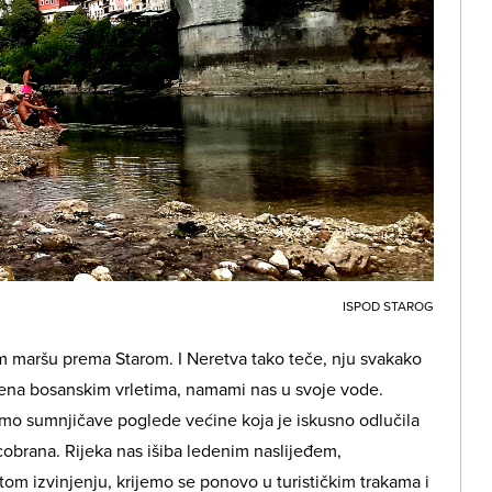
ISPOD STAROG
m maršu prema Starom. I Neretva tako teče, nju svakako
jena bosanskim vrletima, namami nas u svoje vode.
mo sumnjičave poglede većine koja je iskusno odlučila
cobrana. Rijeka nas išiba ledenim naslijeđem,
m izvinjenju, krijemo se ponovo u turističkim trakama i