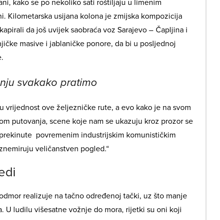
ni, kako se po nekoliko sati roštiljaju u limenim
. Kilometarska usijana kolona je zmijska kompozicija
skapirali da još uvijek saobraća voz Sarajevo – Čapljina i
jičke masive i jablaničke ponore, da bi u posljednoj
e.
, nju svakako pratimo
nu vrijednost ove željezničke rute, a evo kako je na svom
kom putovanja, scene koje nam se ukazuju kroz prozor se
, prekinute povremenim industrijskim komunističkim
znemiruju veličanstven pogled.“
edi
 odmor realizuje na tačno određenoj tački, uz što manje
. U ludilu višesatne vožnje do mora, rijetki su oni koji