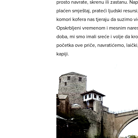
prosto navrate, skrenu ili zastanu. N
plaćen smještaj, prateći ljudski resurs
komori kofera nas tjeraju da suzimo v
Opskrbljeni vremenom i mesnim naresko
doba, mi smo imali sreće i volje da k
početka ove priče, navratićemo, laič
kapiji.