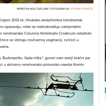
NERETVA KOD ČAPLJINE. FOTOGRAFIJA:
STEVAN STANČIĆ
rajem 2012-te, Hrvatska ukida/limitira četrdesetak
puno isparavaju, neke se nadnoknađuju zamjenskim
novi neretvanske Columna Vertebralis Croaticum ostadoše
nice se otimaju močvarnoj vegetaciji, cvrčeći u
ivama.
, Budimpeštu. Sada ništa.“, govori nam stariji bračni par
seci u skriveno neretvansko-primorsko naselje Komin.