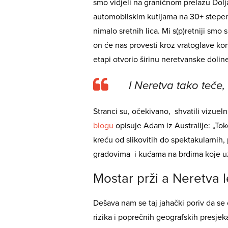
smo vidjeli na graničnom prelazu Dolja
automobilskim kutijama na 30+ stepeni
nimalo sretnih lica. Mi s(p)retniji smo 
on će nas provesti kroz vratoglave kon
etapi otvorio širinu neretvanske dolin
I Neretva tako teče
Stranci su, očekivano, shvatili vizuel
blogu
opisuje Adam iz Australije: „To
kreću od slikovitih do spektakularnih
gradovima i kućama na brdima koje u
Mostar prži a Neretva l
Dešava nam se taj jahački poriv da se
rizika i poprečnih geografskih presjeka