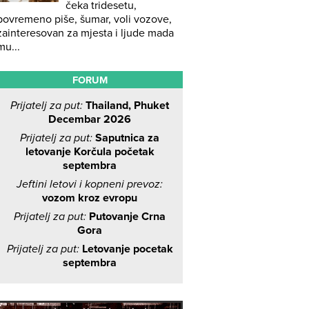
čeka tridesetu,
povremeno piše, šumar, voli vozove,
zainteresovan za mjesta i ljude mada
mu...
FORUM
Prijatelj za put:
Thailand, Phuket
Decembar 2026
Prijatelj za put:
Saputnica za
letovanje Korčula početak
septembra
Jeftini letovi i kopneni prevoz:
vozom kroz evropu
Prijatelj za put:
Putovanje Crna
Gora
Prijatelj za put:
Letovanje pocetak
septembra