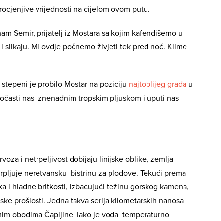
procjenjive vrijednosti na cijelom ovom putu.
i nam Semir, prijatelj iz Mostara sa kojim kafendišemo u
i slikaju. Mi ovdje počnemo živjeti tek pred noć. Klime
 stepeni je probilo Mostar na poziciju
najtoplijeg grada
u
počasti nas iznenadnim tropskim pljuskom i uputi nas
voza i netrpeljivost dobijaju linijske oblike, zemlja
scrpljuje neretvansku bistrinu za plodove. Tekući prema
oka i hladne britkosti, izbacujući težinu gorskog kamena,
ske prošlosti. Jedna takva serija kilometarskih nanosa
amim obodima Čapljine. Iako je voda temperaturno