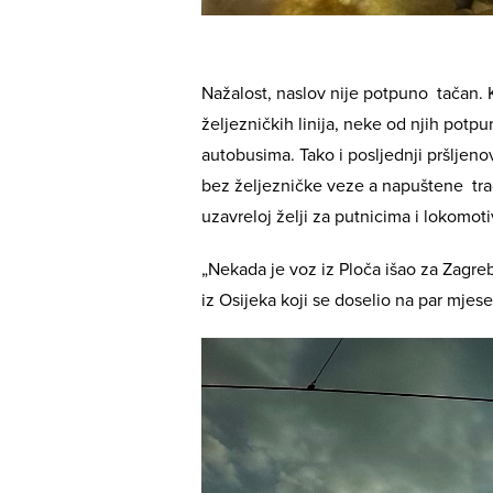
Nažalost, naslov nije potpuno tačan. K
željezničkih linija, neke od njih pot
autobusima. Tako i posljednji pršlje
bez željezničke veze a napuštene trač
uzavreloj želji za putnicima i lokomot
„Nekada je voz iz Ploča išao za Zagreb
iz Osijeka koji se doselio na par mje