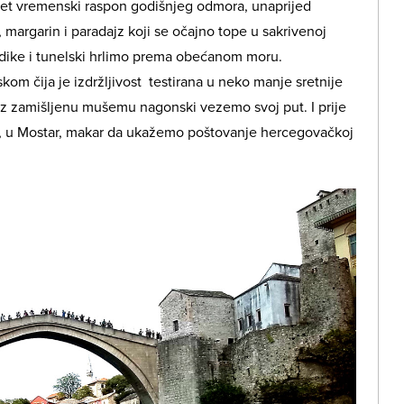
apet vremenski raspon godišnjeg odmora, unaprijed
i, margarin i paradajz koji se očajno tope u sakrivenoj
idike i tunelski hrlimo prema obećanom moru.
m čija je izdržljivost testirana u neko manje sretnije
roz zamišljenu mušemu nagonski vezemo svoj put. I prije
ki, u Mostar, makar da ukažemo poštovanje hercegovačkoj