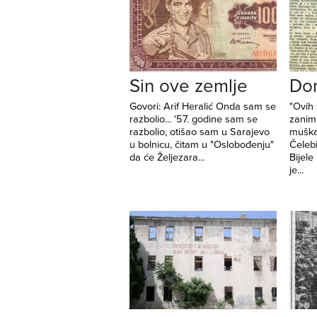
Sin ove zemlje
Dom
Govori: Arif Heralić Onda sam se
"Ovih
razbolio... '57. godine sam se
zaniml
razbolio, otišao sam u Sarajevo
muška
u bolnicu, čitam u "Oslobođenju"
Čelebi
da će Željezara...
Bijele
je...