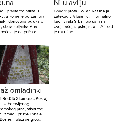
buna
Ni u avliju
agu prastarog mlina u
Govori: prota Golijan Rat me je
ku, u kome je održan prvi
zatekao u Vlasenici, i normalno,
nak i donesena odluka o
kao i svaki Srbin, bio sam na
, stara seljanka Ana
ovoj našoj, srpskoj strani. Ali kad
počela je da priča o...
je rat ušao u...
až omladinki
i: Redžib Skomorac Pokraj
 i zaboravljenog
amskog puta, stisnutog u
ci između pruge i obale
 Bosne, nalazi se grob...