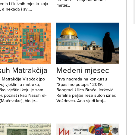
jenih i fiktivnih mjesta koja
mater...
 a nekada i svi,...
uh Matrakčija
Medeni mjesec
 Matrakčija Visočak (po
Prva nagrada na konkursu
oj vještini u matraku,
"Spasimo putopis" 2019. —
čkoj vještini koju je sam
Beograd. Ulica Braće Jerković.
), poznat i kao Nasuh el-
Rafalna paljba reže suton iznad
 (Mačevalac), bio je...
Voždovca. Ana sjedi kraj...