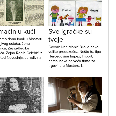
aćin u kući
Sve igračke su
tvoje
 smo dana imali u Mostaru
jivog ustašu, ženu-
Govori: Ivan Manić Bilo je neko
rca, Zejnu-Ragiba
veliko preduzeće... Nešto tu, tipa
ća. Zejna-Ragib Čelebić iz
Hercegovina Impex, Import,
 kod Nevesinja, surađivala
nešto, neka najveća firma za
trgovinu u Mostaru. I...