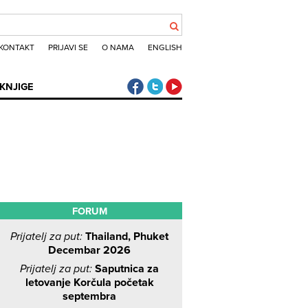
KONTAKT
PRIJAVI SE
O NAMA
ENGLISH
Klub putnika Facebook
Klub putnika Twitter
Klub putnika Youtube
KNJIGE
FORUM
Prijatelj za put:
Thailand, Phuket
Decembar 2026
Prijatelj za put:
Saputnica za
letovanje Korčula početak
septembra