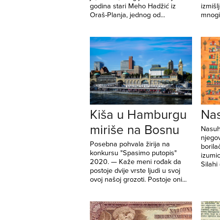
godina stari Meho Hadžić iz
izmišl
Oraš-Planja, jednog od...
mnogi,
Kiša u Hamburgu
Nas
miriše na Bosnu
Nasuh
njegov
Posebna pohvala žirija na
borila
konkursu "Spasimo putopis"
izumio
2020. — Kaže meni rođak da
Silahi
postoje dvije vrste ljudi u svoj
ovoj našoj grozoti. Postoje oni...