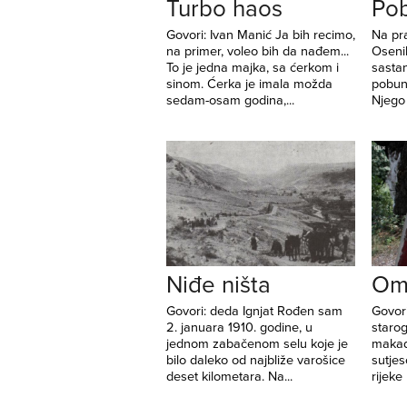
Turbo haos
Po
Govori: Ivan Manić Ja bih recimo,
Na pr
na primer, voleo bih da nađem...
Oseni
To je jedna majka, sa ćerkom i
sasta
sinom. Ćerka je imala možda
pobuni
sedam-osam godina,...
Njego 
Niđe ništa
Om
Govori: deda Ignjat Rođen sam
Govor
2. januara 1910. godine, u
starog
jednom zabačenom selu koje je
makad
bilo daleko od najbliže varošice
sutjes
deset kilometara. Na...
rijeke