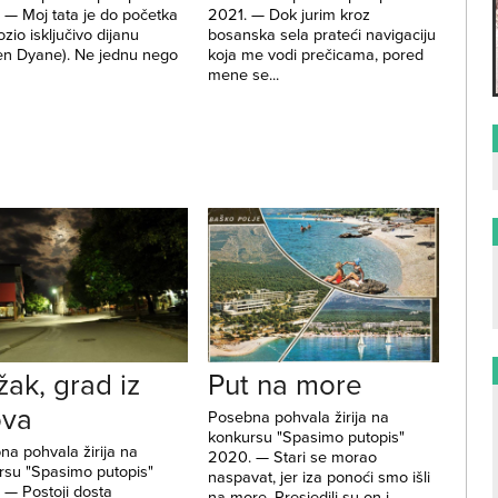
 — Moj tata je do početka
2021. — Dok jurim kroz
ozio isključivo dijanu
bosanska sela prateći navigaciju
oen Dyane). Ne jednu nego
koja me vodi prečicama, pored
mene se...
ak, grad iz
Put na more
ova
Posebna pohvala žirija na
konkursu "Spasimo putopis"
na pohvala žirija na
2020. ⁠— Stari se morao
rsu "Spasimo putopis"
naspavat, jer iza ponoći smo išli
⁠— Postoji dosta
na more. Presjedili su on i