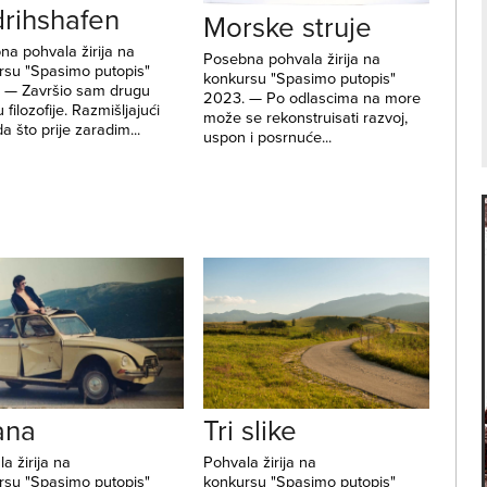
drihshafen
Morske struje
na pohvala žirija na
Posebna pohvala žirija na
rsu "Spasimo putopis"
konkursu "Spasimo putopis"
 — Završio sam drugu
2023. — Po odlascima na more
 filozofije. Razmišljajući
može se rekonstruisati razvoj,
a što prije zaradim...
uspon i posrnuće...
ana
Tri slike
a žirija na
Pohvala žirija na
rsu "Spasimo putopis"
konkursu "Spasimo putopis"