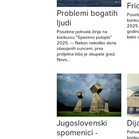
Fri
Problemi bogatih
Poseb
konku
ljudi
2025.
godinu
Posebna pohvala žirija na
kako d
konkursu "Spasimo putopis"
2025. — Nakon nekoliko dana
obasjanih suncem, prva
proljetna kiša je okupala grad.
Novo...
Jugoslovenski
Dij
spomenici -
Pohval
konku