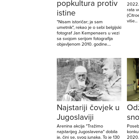
popkultura protiv
2022.
rata v
istine
(Citr
više...
"Nisam istoričar; ja sam
umetnik", rekao je o sebi belgijski
fotograf Jan Kempenaers u vezi
sa svojom serijom fotografija
objavljenom 2010. godine....
Najstariji čovjek u
Odž
Jugoslaviji
sn
Arenina akcija "Tražimo
Poseb
najstarijeg Jugoslavena" dobila
konku
je, čini se, svog junaka. To je 130
2020. 