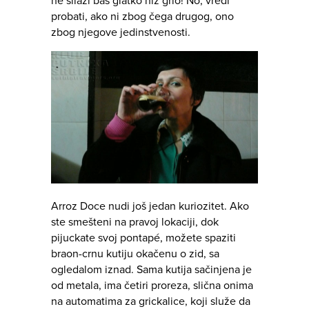
ne silazi baš glatko niz grlo! No, vredi
probati, ako ni zbog čega drugog, ono
zbog njegove jedinstvenosti.
Arroz Doce nudi još jedan kuriozitet. Ako
ste smešteni na pravoj lokaciji, dok
pijuckate svoj pontapé, možete spaziti
braon-crnu kutiju okačenu o zid, sa
ogledalom iznad. Sama kutija sačinjena je
od metala, ima četiri proreza, slična onima
na automatima za grickalice, koji služe da