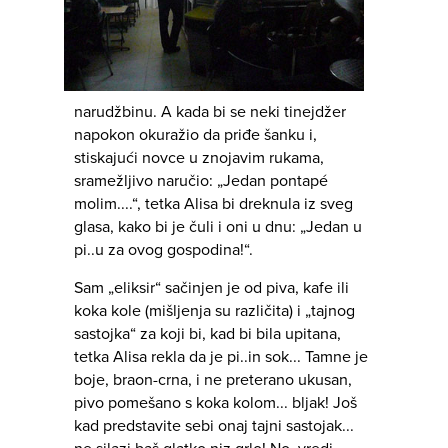
narudžbinu. A kada bi se neki tinejdžer
napokon okuražio da priđe šanku i,
stiskajući novce u znojavim rukama,
sramežljivo naručio: „Jedan pontapé
molim....“, tetka Alisa bi dreknula iz sveg
glasa, kako bi je čuli i oni u dnu: „Jedan u
pi..u za ovog gospodina!“.
Sam „eliksir“ sačinjen je od piva, kafe ili
koka kole (mišljenja su različita) i „tajnog
sastojka“ za koji bi, kad bi bila upitana,
tetka Alisa rekla da je pi..in sok... Tamne je
boje, braon-crna, i ne preterano ukusan,
pivo pomešano s koka kolom... bljak! Još
kad predstavite sebi onaj tajni sastojak...