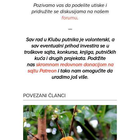
Pozivamo vas da podelite utiske i
pridružite se diskusijama na našem
forumu
.
—
Sav rad u Klubu putnika je volonterski, a
sav eventualni prihod investira se u
troškove sajta, konkursa, knjiga, putničkih
kuća i drugih projekata.
Podržite
nas
skromnom redovnom donacijom na
sajtu Patreon
i tako nam omogućite da
uradimo još više.
POVEZANI ČLANCI