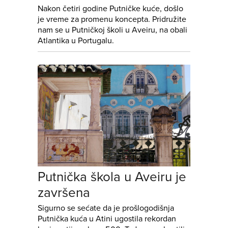
Nakon četiri godine Putničke kuće, došlo
je vreme za promenu koncepta. Pridružite
nam se u Putničkoj školi u Aveiru, na obali
Atlantika u Portugalu.
Putnička škola u Aveiru je
završena
Sigurno se sećate da je prošlogodišnja
Putnička kuća u Atini ugostila rekordan