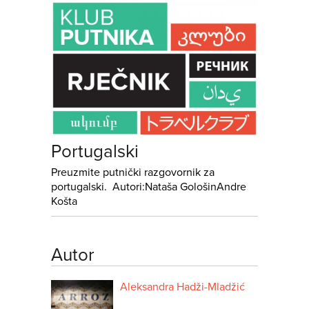
Portugalski
Preuzmite putnički razgovornik za
portugalski. Autori:Nataša GološinAndre
Košta
Autor
Aleksandra Hadži-Mladžić