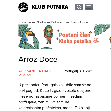
KLUB PUTNIKA
Početna
—
Zbirka
—
Putoskop
—
Arroz Doce
Arroz Doce
ALEKSANDRA HADŽI-
[
Portugal
]
9. 1. 2011
MLADŽIĆ
U prestonicu Portugala zaljubila sam se na
prvi pogled. Kuće i zgrade veselo obojene
i ležerno razbacane po njenih sedam
brežuljaka, zanimljive šare na
kaldrmisanim pločnicima, moćni Težo koji