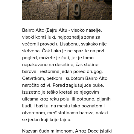
Bairro Alto (Bajru Altu - visoko naselje,
visoki komšiluk), najpoznatija zona za
večernji provod u Lisabonu, svakako nije
skrivena. Čak i ako je ne spazite na prvi
pogled, možete je čuti, jer je tamo
napakovano na desetine, čak stotine,
barova i restorana jedan pored drugog.
Četvrtkom, petkom i subotom Bairro Alto
naročito oživi. Pored zaglušujuće buke,
izuzetno je teško kretati se njegovim
ulicama kroz reku polu, ili potpuno, pijanih
ljudi. I baš tu, na mestu tako poznatom i
otvorenom, međ stotinama barova, nalazi
se jedan koji krije tajnu.
Nazvan čudnim imenom, Arroz Doce (slatki