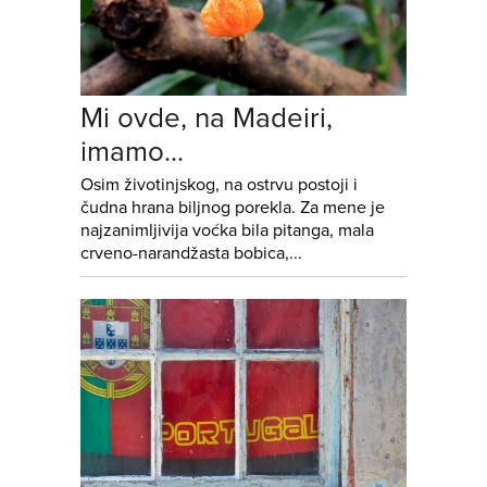
Mi ovde, na Madeiri,
imamo...
Osim životinjskog, na ostrvu postoji i
čudna hrana biljnog porekla. Za mene je
najzanimljivija voćka bila pitanga, mala
crveno-narandžasta bobica,...