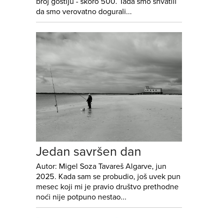
broj gostiju - skoro 500. Tada smo shvatili
da smo verovatno dogurali...
Jedan savršen dan
Autor: Migel Soza Tavareš Algarve, jun
2025. Kada sam se probudio, još uvek pun
mesec koji mi je pravio društvo prethodne
noći nije potpuno nestao...