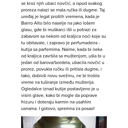
se kroz njih ubaci novčić, a ispod svakog
proreza nalazi se mala ručka ili dugme. Taj
uređaj je legat prošlih vremena, kada je
Bairro Alto bilo naselje na jako lošem
glasu, gde bi muškarci išli u potrazi za
zabavom sa nekom od kraljica noći koje su
tu obitavale, i zapravo je perfumadeira -
kutija sa parfemima. Naime, kada bi neka
od kraljica završila sa mušterijom, ušla bi u
jedan od barova/bordela, ubacila novčić u
prorez, povukla ručku ili pritisla dugme, i
tako, dobivši novu svežinu, ne bi trošila
vreme na tuširanje između mušterija.
Ogledalce iznad kutije postavljeno je u
visini glave, kako bi mogle da poprave
frizuru i doteraju karmin na usahlim
usnama. I gotovo, spremna za posao!