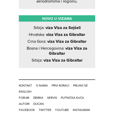
aerodromima i regionu.
NOVO U VIZAMA
Srbija:
viza Viza za Sejšeli
Hrvatska:
viza Viza za Gibraltar
Crna Gora:
viza Viza za Gibraltar
Bosna i Hercegovina:
viza Viza za
Gibraltar
Srbija:
viza Viza za Gibraltar
KONTAKT
O NAMA
PRVI KORACI
PRIJAVI SE
ENGLISH
FORUM
ZBIRKA
SERVIS
PUTNIČKA KUĆA
AUTORI
DUĆAN
FACEBOOK
TWITTER
YOUTUBE
INSTAGRAM