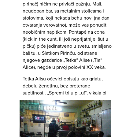
pirinač) ničim ne privlači pažnju. Mali,
neudoban bar, sa metalnim stolicama i
stolovima, koji nekada behu novi (na dan
otvaranja verovatno), može vas ponuditi
neobičnim napitkom. Pontapé na cona
(kick in the cunt, ili još neprijatnije, šut u
pičku) piće jedinstveno u svetu, smisljeno
baš tu, u Slatkom Pirinču, od strane
njegove gazdarice „Tetka“ Alise („Tia“
Alice), negde u prvoj polovini XX veka.
Tetka Alisu očevici opisuju kao grlatu,
debelu ženetinu, bez preterane
suptilnosti.
„Spremi tri u pi..u!“, vikala bi