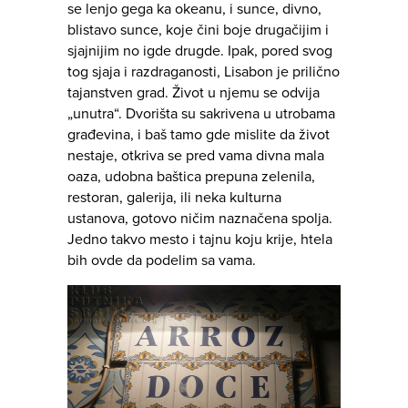
se lenjo gega ka okeanu, i sunce, divno,
blistavo sunce, koje čini boje drugačijim i
sjajnijim no igde drugde. Ipak, pored svog
tog sjaja i razdraganosti, Lisabon je prilično
tajanstven grad. Život u njemu se odvija
„unutra“. Dvorišta su sakrivena u utrobama
građevina, i baš tamo gde mislite da život
nestaje, otkriva se pred vama divna mala
oaza, udobna baštica prepuna zelenila,
restoran, galerija, ili neka kulturna
ustanova, gotovo ničim naznačena spolja.
Jedno takvo mesto i tajnu koju krije, htela
bih ovde da podelim sa vama.