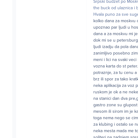
Srpski budzet po Moskvi
the buck od ulaznica i 
Hvala puno za sve suge
kolko dana za moskvu od
upoznao par ljudi u hos
dana a za moskvu mi je 
dok mi se u petersburgu
ljudi izadju da pola da
zanimljivo posebno zimi
meni i lici na svaki vec
vozna karta do st peter
potraznje, za tu cenu a
brz ili spor za tako kra
neka aplikacija za voz 
ruskom je ok a ne neke
na stanici dan dva pre,
gastro zone su glupost
mesom ili sirom im je ka
toga nema nego se cimat
za klubing i ostalo se n
neka mesta mada me to n
soliteri na zadnjem spr