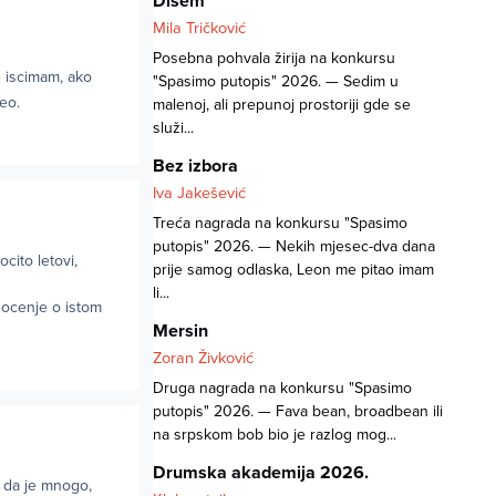
Dišem
Mila Tričković
Posebna pohvala žirija na konkursu
e iscimam, ako
"Spasimo putopis" 2026. — Sedim u
eo.
malenoj, ali prepunoj prostoriji gde se
služi...
Bez izbora
Iva Jakešević
Treća nagrada na konkursu "Spasimo
putopis" 2026. — Nekih mjesec-dva dana
cito letovi,
prije samog odlaska, Leon me pitao imam
li...
nocenje o istom
Mersin
Zoran Živković
Druga nagrada na konkursu "Spasimo
putopis" 2026. — Fava bean, broadbean ili
na srpskom bob bio je razlog mog...
Drumska akademija 2026.
m da je mnogo,