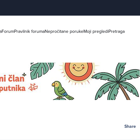
a
Forum
Pravilnik foruma
Nepročitane poruke
Moji pregledi
Pretraga
Share