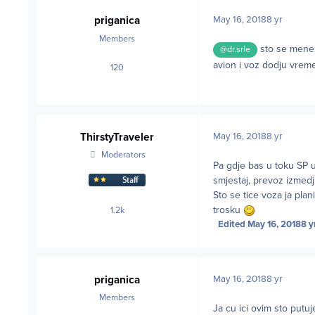
priganica
May 16, 2018
8 yr
Members
sto se mene t
@dr.srle
avion i voz dodju vreme
120
posts
ThirstyTraveler
May 16, 2018
8 yr
Moderators
Pa gdje bas u toku SP u 
smjestaj, prevoz izmedj
Sto se tice voza ja pl
trosku
1.2k
posts
Edited
May 16, 2018
8 y
priganica
May 16, 2018
8 yr
Members
Ja cu ici ovim sto put