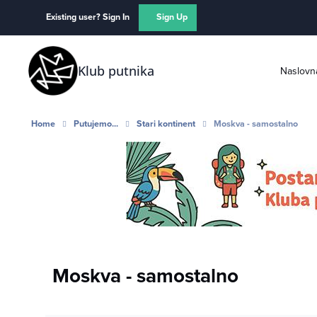
Skip to content
Existing user? Sign In
Sign Up
Klub putnika
Naslovn
Home
Putujemo...
Stari kontinent
Moskva - samostalno
Moskva - samostalno