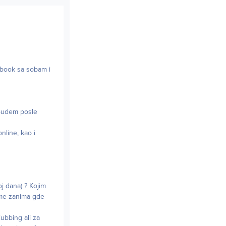
ebook sa sobam i
 budem posle
online, kao i
oj dana) ? Kojim
 me zanima gde
lubbing ali za