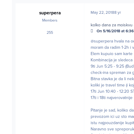
superpera
May 22, 2018
8 yr
Members
kolko dana za moiskvu o
On 5/16/2018 at 6:36 
255
posts
@superpera hvala na od
moram da radim 1-2h i v
Elem kupuio sam karte i
Kombinacija je sledeca p
9ti Jun 5:25 - 9:25 (
check-ina spreman za gi
Bitna stavka je da li nek
koliki je travel time (i
17ti Jun 10:40 - 12:2
17ti i 18ti najverovatnij
Pitanje je sad, koliko d
prevozom ici uz sto ma
istu najpouzdanije kupit
Naravno sve spreporuke,