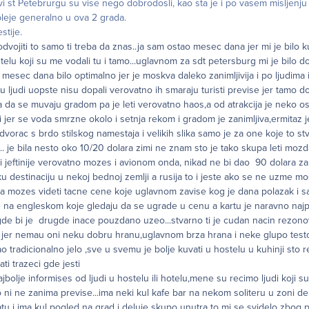
 st Petebrurgu su vise nego dobrodosli, kao sta je i po vasem misljenju
bleje generalno u ova 2 grada.
stije.
vojiti to samo ti treba da znas..ja sam ostao mesec dana jer mi je bilo ku
telu koji su me vodali tu i tamo...uglavnom za sdt petersburg mi je bilo d
mesec dana bilo optimalno jer je moskva daleko zanimljivija i po ljudima 
 ljudi uopste nisu dopali verovatno ih smaraju turisti previse jer tamo d
na da se muvaju gradom pa je leti verovatno haos,a od atrakcija je neko o
 jer se voda smrzne okolo i setnja rekom i gradom je zanimljiva,ermitaz 
i dvorac s brdo stilskog namestaja i velikih slika samo je za one koje to s
... je bila nesto oko 10/20 dolara zimi ne znam sto je tako skupa leti moz
 i jeftinije verovatno mozes i avionom onda, nikad ne bi dao 90 dolara za
tku destinaciju u nekoj bednoj zemlji a rusija to i jeste ako se ne uzme mo
pa mozes videti tacne cene koje uglavnom zavise kog je dana polazak i s
 na engleskom koje gledaju da se ugrade u cenu a kartu je naravno najp
gde bi je drugde inace pouzdano uzeo...stvarno ti je cudan nacin rezono
 jer nemau oni neku dobru hranu,uglavnom brza hrana i neke glupo test
o tradicionalno jelo ,sve u svemu je bolje kuvati u hostelu u kuhinji sto 
i trazeci gde jesti
ajbolje informises od ljudi u hostelu ili hotelu,mene su recimo ljudi koji su
i ne zanima previse...ima neki kul kafe bar na nekom soliteru u zoni de
atu i ima kul pogled na grad i deluje skupo unutra to mi se svidelo zbo