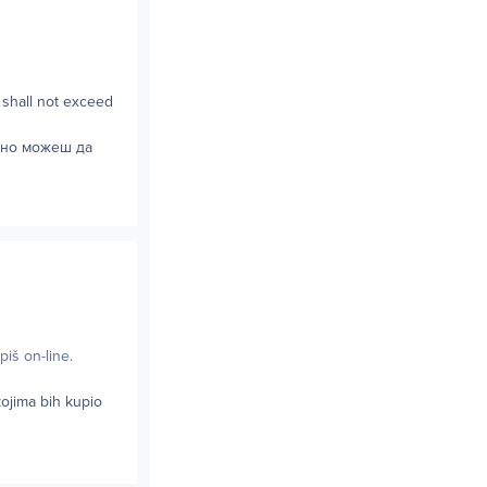
 shall not exceed
ено можеш да
piš on-line.
kojima bih kupio