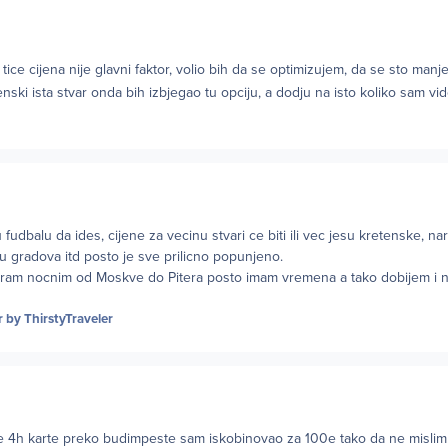
ice cijena nije glavni faktor, volio bih da se optimizujem, da se sto manj
nski ista stvar onda bih izbjegao tu opciju, a dodju na isto koliko sam vid
fudbalu da ides, cijene za vecinu stvari ce biti ili vec jesu kretenske, naro
u gradova itd posto je sve prilicno popunjeno.
aniram nocnim od Moskve do Pitera posto imam vremena a tako dobijem i 
r
by ThirstyTraveler
uje 4h karte preko budimpeste sam iskobinovao za 100e tako da ne misli