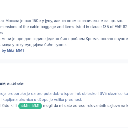
ват Москва је oко 150е у јуну, aли са овим ограничењем за пртљаг.
mensions of the cabin baggage and items listed in clause 135 of FAR-82
es
, мени је пре две године једино био проблем Кремљ, остало опушт
.. мада у току мундијала биће гужве.
r
by Miki_MM1
AM, du-ki said:
 moja preporuka je da pre puta dobro isplaniraš obilaske i SVE ulaznice ku
i i kupljena ulaznica u džepu je velika prednost.
i @du-ki ili
mogli da mi date adrese relevantnih sajtova na 
@Miki_MM1