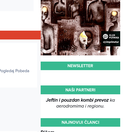
NEWSLETTER
 Pogledaj Pobeda
NAŠI PARTNERI
Jeftin i pouzdan kombi prevoz
ka
aerodromima i regionu.
NAJNOVIJI ČLANCI