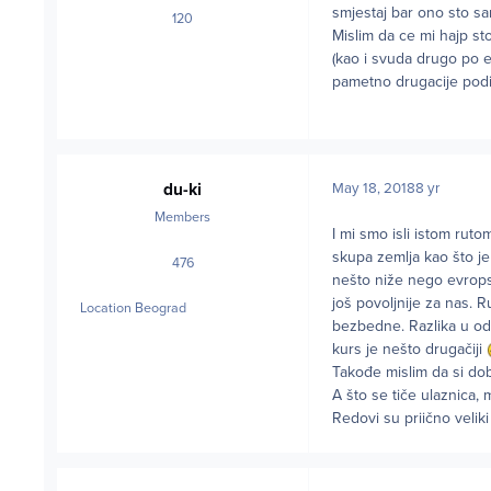
smjestaj bar ono sto sa
120
posts
Mislim da ce mi hajp st
(kao i svuda drugo po ev
pametno drugacije podijel
du-ki
May 18, 2018
8 yr
Members
I mi smo isli istom ruto
skupa zemlja kao što je
476
posts
nešto niže nego evropsk
još povoljnije za nas. R
Location
Beograd
bezbedne. Razlika u od
kurs je nešto drugačiji
Takođe mislim da si do
A što se tiče ulaznica,
Redovi su priično velik