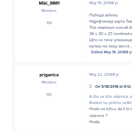
Miki_MM1
May 19, 2018
8 yr
Members
Победа airlines
Најјефтинија карта Ти
154
posts
The maximum overall di
36 x 30 x 27 centimetr
Што се тиче улазница
купиш на лицу места .
Edited
May 19, 2018
8 y
priganica
May 22, 2018
8 yr
Members
On 5/18/2018 at 9:12 
120
posts
A što se tiče ulaznica,
Redovi su priično velik
Hvala na info-u da li bi t
ulaznice ?
Hvala.