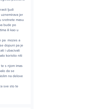
asti ljudi
ne uznemirava jer
lu sretnete masu
i pa bude po
ima ili kao u
me pa mozes a
o se dopuni pa je
ti i ubacivati
lo koristio niti
k te s njom imas
palo da se
islim na delove
za sve sto te