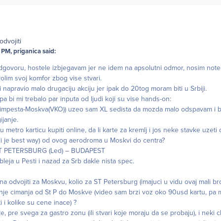
dvojiti
PM, priganica said:
govoru, hostele izbjegavam jer ne idem na apsolutni odmor, nosim not
olim svoj komfor zbog vise stvari.
 napravio malo drugaciju akciju jer ipak do 20tog moram biti u Srbiji.
a bi mi trebalo par inputa od ljudi koji su vise hands-on:
Budimpesta-Moskva(VKO)) uzeo sam XL sedista da mozda malo odspavam i
janje.
u metro karticu kupiti online, da li karte za kremlj i jos neke stavke uzeti 
 koji je best way) od ovog aerodroma u Moskvi do centra?
0 ST PETERSBURG (Led) – BUDAPEST
e bleja u Pesti i nazad za Srb dakle nista spec.
ana odvojiti za Moskvu, kolio za ST Petersburg (imajuci u vidu ovaj mali br
nje cimanja od St P do Moskve (video sam brzi voz oko 90usd kartu, pa
i i kolike su cene inace) ?
 pre svega za gastro zonu (ili stvari koje moraju da se probaju), i neki c