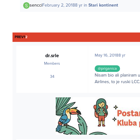
sencci
February 2, 2018
8 yr
in
Stari kontinent
FIRST PAGE
PREV
1
2
dr.srle
May 16, 2018
8 yr
Members
@priganica
Nisam bio ali planiram
34
posts
Airlines, to je ruski LCC