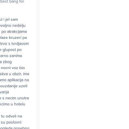
 best bang for
l i jel sam
ovoljno nedelju
i po atrakcijama
olaze kruzeri pa
strvo s tvrdjavom
je glupost po
tvarno zanima
da zbog
 nocni voz bio
skva u obzir, ima
amo aplikacija na
ouzdanije uzeti
vanja
o s necim unutra
recimo u hotelu
 tu odveli na
 su poslovni
g pogleda posebno