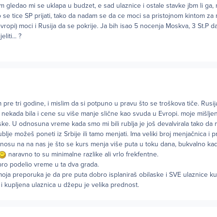
m gledao mi se uklapa u budzet, e sad ulaznice i ostale stavke jbm li ga, 
o se tice SP prijati, tako da nadam se da ce moci sa pristojnom kintom z
ropi) moci i Rusija da se pokrije. Ja bih isao 5 nocenja Moskva, 3 St.P da
iti... ?
m pre tri godine, i mislim da si potpuno u pravu što se troškova tiče. Rusij
 nekada bila i cene su više manje slične kao svuda u Evropi. moje mišljen
e. U odnosuna vreme kada smo mi bili rublja je još devalvirala tako da 
ublje možeš poneti iz Srbije ili tamo menjati. Ima veliki broj menjačnica i p
nosu na na nas je što se kurs menja više puta u toku dana, bukvalno k
naravno to su minimalne razlike ali vrlo frekfentne.
bro podelio vreme u ta dva grada.
 moja preporuka je da pre puta dobro isplaniraš obilaske i SVE ulaznice ku
i i kupljena ulaznica u džepu je velika prednost.