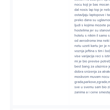
nocu koji je bas mocan
dal nosis lap top je neb
ostavljaju laptopove i t
preko dana su uglavnom 
ljudi s kojima mozete po
hostelima jer su stanovi
hotelu s nikim il samo 
od aerodroma ima neki 
netu uzeti kartu jer je 
voznja jeftina s tim i b
vise varijacija reci s i
mi je bio previse potre
best bang za ulaznice j
dobra snizenja za atrak
moskvom muvam nocu tam
grada,parkove,zgrade,m
sve u svemu sam bio zim
zanima a i cene smestaja