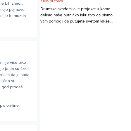
Klub putnika
ne bih znao...
Drumska akademija je projekat u kome
a moje pojmove
delimo naše putničko iskustvo da bismo
 li je to mozda
vam pomogli da putujete svetom lakše,...
a nije više tako
je je da su čak i
mislim da je sada
rilično su
ad god prođeš
piš on-line.