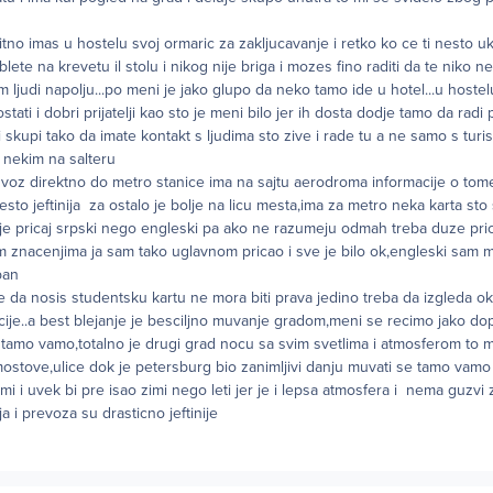
itno imas u hostelu svoj ormaric za zakljucavanje i retko ko ce ti nesto ukr
ablete na krevetu il stolu i nikog nije briga i mozes fino raditi da te niko 
ljudi napolju...po meni je jako glupo da neko tamo ide u hotel...u hoste
stati i dobri prijatelji kao sto je meni bilo jer ih dosta dodje tamo da rad
 skupi tako da imate kontakt s ljudima sto zive i rade tu a ne samo s turist
s nekim na salteru
voz direktno do metro stanice ima na sajtu aerodroma informacije o to
nesto jeftinija za ostalo je bolje na licu mesta,ima za metro neka karta st
olje pricaj srpski nego engleski pa ako ne razumeju odmah treba duze prica
stim znacenjima ja sam tako uglavnom pricao i sve je bilo ok,engleski sam ma
ban
e da nosis studentsku kartu ne mora biti prava jedino treba da izgleda o
cije..a best blejanje je besciljno muvanje gradom,meni se recimo jako do
o vamo,totalno je drugi grad nocu sa svim svetlima i atmosferom to m
ostove,ulice dok je petersburg bio zanimljivi danju muvati se tamo vamo
i i uvek bi pre isao zimi nego leti jer je i lepsa atmosfera i nema guzvi 
 i prevoza su drasticno jeftinije