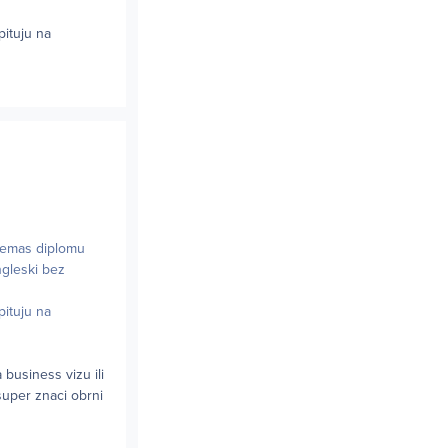
pituju na
 nemas diplomu
ngleski bez
pituju na
business vizu ili
super znaci obrni