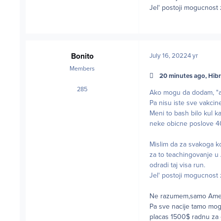
Jel' postoji mogucnost
Bonito
July 16, 2022
4 yr
Members
20 minutes ago, Hibr
285
posts
Ako mogu da dodam, "a
Pa nisu iste sve vakcin
Meni to bash bilo kul ka
neke obicne poslove 40$
Mislim da za svakoga ko 
za to teachingovanje u 
odradi taj visa run.
Jel' postoji mogucnost
Ne razumem,samo Amerik
Pa sve nacije tamo mog
placas 1500$ radnu za 