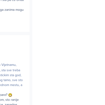
koga zanima mogu
o Vijetnamu,
, sta sve treba
stickim sta god,
og tamo, sve sto
 jednom mestu, a
 pare?
m, sto ranije
ice, zapadne