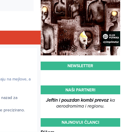
NEWSLETTER
aju na mejlove, a
NAŠI PARTNERI
a nazad za
Jeftin i pouzdan kombi prevoz
ka
aerodromima i regionu.
e precizirano.
NAJNOVIJI ČLANCI