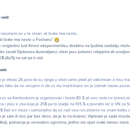
 said:
razumem se u te stvari, ali brate ima nesto...
li brate ima nesto u Foshanu"
e ocigledno ludi Kinezi eksperimentisu direktno na ljudima zaobidju mish
ko zezali Djokovica Australijanci, elem jesu potomci robijasha ali uredjen
 (AUS) na sat pa ti vidi.
aid:
je otisao 26.juna da su njega u skoli samo pitali jel vakcinisan a nisu traz
htev tako da ne verujem ni da ce mu traziti.Inace on je odmah nasao posa
 run sa Kambodzom je organizovan i kosta 80 $ ali ono nista ne brines,do
a i plus e visa koja je 25$ pa to izadje na 105 $ a povratni let iz VN za S
5$.Sad vrv moze i samostalno da se radi visa run,stvarno ne znam kolko 
je sam ili ono par bez dece, da je to no-brainer, Vijetnam je sada mozda i
Aziji, potraznja je verovatno ogromna, jedino sto opet svaki mesec mora d