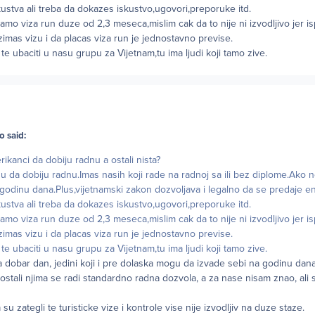
ustva ali treba da dokazes iskustvo,ugovori,preporuke itd.
iramo viza run duze od 2,3 meseca,mislim cak da to nije ni izvodljivo jer is
zimas vizu i da placas viza run je jednostavno previse.
 ubaciti u nasu grupu za Vijetnam,tu ima ljudi koji tamo zive.
o said:
anci da dobiju radnu a ostali nista?
u da dobiju radnu.Imas nasih koji rade na radnoj sa ili bez diplome.Ako
godinu dana.Plus,vijetnamski zakon dozvoljava i legalno da se predaje e
ustva ali treba da dokazes iskustvo,ugovori,preporuke itd.
iramo viza run duze od 2,3 meseca,mislim cak da to nije ni izvodljivo jer is
zimas vizu i da placas viza run je jednostavno previse.
 ubaciti u nasu grupu za Vijetnam,tu ima ljudi koji tamo zive.
dobar dan, jedini koji i pre dolaska mogu da izvade sebi na godinu dana 
 ostali njima se radi standardno radna dozvola, a za nase nisam znao, ali 
su zategli te turisticke vize i kontrole vise nije izvodljiv na duze staze.