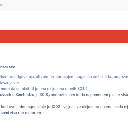
ne
bam said:
ikad ne odgovaraju, ali zato preporucujem bugarsku ambasadu...odgovar
davanja viza
mora da se plati...ili je ona ukljucena u onih 80$ ?
za ulazak u Kambodzu je 30 $,zaboravila sam to da napomenem plus e vis
 kod ove jedne agentkinje je 100$ i valjda sve ukljuceno u cenu,mada nij
 sami visa run motorom.