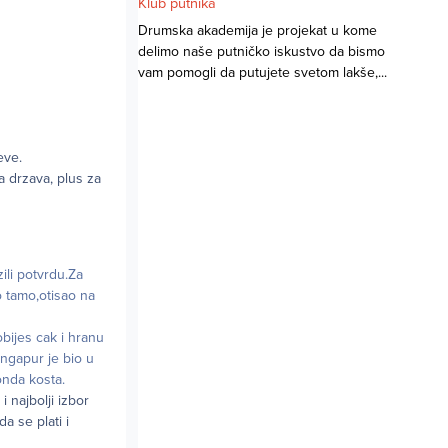
Klub putnika
Drumska akademija je projekat u kome
delimo naše putničko iskustvo da bismo
vam pomogli da putujete svetom lakše,...
eve.
a drzava, plus za
ili potvrdu.Za
o tamo,otisao na
bijes cak i hranu
ingapur je bio u
onda kosta.
 najbolji izbor
a se plati i