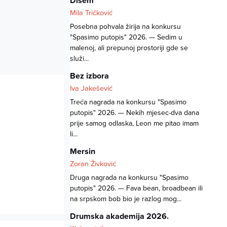
Dišem
Mila Tričković
Posebna pohvala žirija na konkursu
"Spasimo putopis" 2026. — Sedim u
malenoj, ali prepunoj prostoriji gde se
služi...
Bez izbora
Iva Jakešević
Treća nagrada na konkursu "Spasimo
putopis" 2026. — Nekih mjesec-dva dana
prije samog odlaska, Leon me pitao imam
li...
Mersin
Zoran Živković
Druga nagrada na konkursu "Spasimo
putopis" 2026. — Fava bean, broadbean ili
na srpskom bob bio je razlog mog...
Drumska akademija 2026.