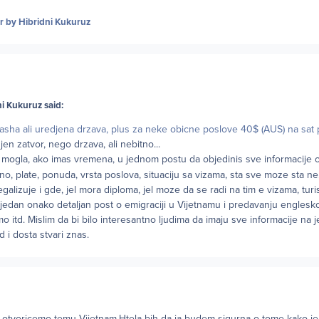
r
by Hibridni Kukuruz
i Kukuruz said:
asha ali uredjena drzava, plus za neke obicne poslove 40$ (AUS) na sat pa
jen zatvor, nego drzava, ali nebitno...
bi mogla, ako imas vremena, u jednom postu da objedinis sve informacije 
tno, plate, ponuda, vrsta poslova, situaciju sa vizama, sta sve moze sta ne
alizuje i gde, jel mora diploma, jel moze da se radi na tim e vizama, turi
td jedan onako detaljan post o emigraciji u Vijetnamu i predavanju englesk
amo itd. Mislim da bi bilo interesantno ljudima da imaju sve informacije na
ad i dosta stvari znas.
otvoricemo temu Vijetnam.Htela bih da ja budem sigurna o tome kako je 