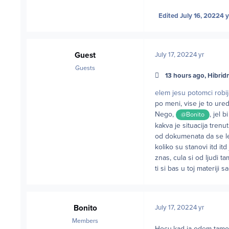
Edited
July 16, 2022
4 y
Guest
July 17, 2022
4 yr
Guests
13 hours ago, Hibridn
elem jesu potomci robij
po meni, vise je to ured
Nego,
, jel 
@Bonito
kakva je situacija trenu
od dokumenata da se leg
koliko su stanovi itd i
znas, cula si od ljudi t
ti si bas u toj materiji s
Bonito
July 17, 2022
4 yr
Members
Hocu,kad ja odem tamo,