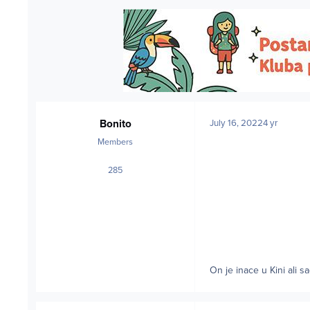
Bonito
July 16, 2022
4 yr
Members
285
posts
On je inace u Kini ali s