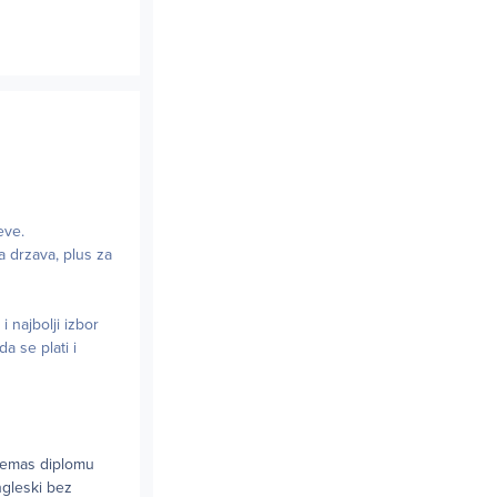
eve.
a drzava, plus za
 najbolji izbor
a se plati i
 nemas diplomu
ngleski bez