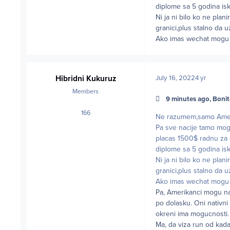
diplome sa 5 godina isk
Ni ja ni bilo ko ne plan
granici,plus stalno da u
Ako imas wechat mogu te
Hibridni Kukuruz
July 16, 2022
4 yr
Members
9 minutes ago, Bonit
166
posts
Ne razumem,samo Amerik
Pa sve nacije tamo mog
placas 1500$ radnu za 
diplome sa 5 godina isk
Ni ja ni bilo ko ne plan
granici,plus stalno da u
Ako imas wechat mogu te
Pa, Amerikanci mogu na 
po dolasku. Oni nativni
okreni ima mogucnosti.
Ma, da viza run od kada 