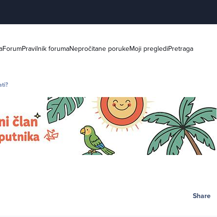
a
Forum
Pravilnik foruma
Nepročitane poruke
Moji pregledi
Pretraga
ati?
Share