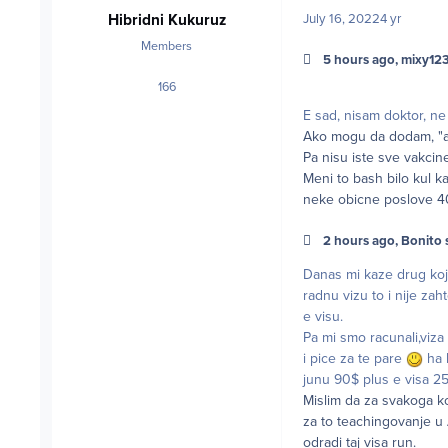
Hibridni Kukuruz
July 16, 2022
4 yr
Members
5 hours ago, mixy123
166
posts
E sad, nisam doktor, ne 
Ako mogu da dodam, "a
Pa nisu iste sve vakcin
Meni to bash bilo kul ka
neke obicne poslove 40$
2 hours ago, Bonito s
Danas mi kaze drug koji 
radnu vizu to i nije za
e visu.
Pa mi smo racunali,viza
i pice za te pare
ha h
junu 90$ plus e visa 2
Mislim da za svakoga ko 
za to teachingovanje u 
odradi taj visa run.