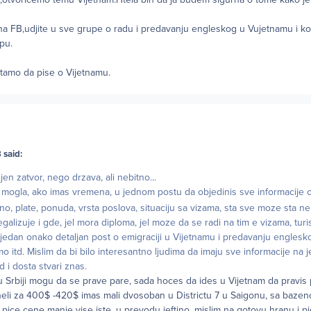
 na FB,udjite u sve grupe o radu i predavanju engleskog u Vujetnamu i 
pu.
 tamo da pise o Vijetnamu.
 said:
jen zatvor, nego drzava, ali nebitno...
bi mogla, ako imas vremena, u jednom postu da objedinis sve informacije 
tno, plate, ponuda, vrsta poslova, situaciju sa vizama, sta sve moze sta ne
alizuje i gde, jel mora diploma, jel moze da se radi na tim e vizama, turi
td jedan onako detaljan post o emigraciji u Vijetnamu i predavanju englesk
amo itd. Mislim da bi bilo interesantno ljudima da imaju sve informacije na
ad i dosta stvari znas.
 u Srbiji mogu da se prave pare, sada hoces da ides u Vijetnam da pravis
neli za 400$ -420$ imas mali dvosoban u Districtu 7 u Saigonu, sa bazeno
 pice cene manje vise iste, u prevodu jeftino, mislim na gotovu hranu i p