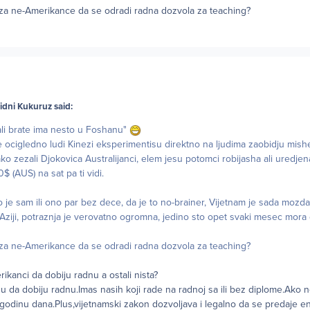
 za ne-Amerikance da se odradi radna dozvola za teaching?
idni Kukuruz said:
li brate ima nesto u Foshanu"
e ocigledno ludi Kinezi eksperimentisu direktno na ljudima zaobidju mish
ko zezali Djokovica Australijanci, elem jesu potomci robijasha ali uredjen
 (AUS) na sat pa ti vidi.
je sam ili ono par bez dece, da je to no-brainer, Vijetnam je sada mozda i
Aziji, potraznja je verovatno ogromna, jedino sto opet svaki mesec mora d
 za ne-Amerikance da se odradi radna dozvola za teaching?
anci da dobiju radnu a ostali nista?
u da dobiju radnu.Imas nasih koji rade na radnoj sa ili bez diplome.Ako
godinu dana.Plus,vijetnamski zakon dozvoljava i legalno da se predaje e