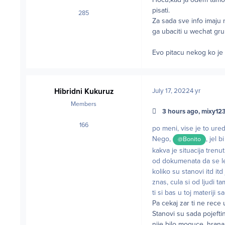
pisati.
285
posts
Za sada sve info imaju
ga ubaciti u wechat gru
Evo pitacu nekog ko je
Hibridni Kukuruz
July 17, 2022
4 yr
Members
3 hours ago, mixy123
166
posts
po meni, vise je to ured
Nego,
, jel 
@Bonito
kakva je situacija trenu
od dokumenata da se leg
koliko su stanovi itd i
znas, cula si od ljudi t
ti si bas u toj materiji s
Pa cekaj zar ti ne rece
Stanovi su sada pojefti
nije bilo moguce, hrana