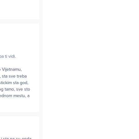
 ti vidi.
o Vijetnamu,
, sta sve treba
stickim sta god,
og tamo, sve sto
 jednom mestu, a
i sta pa cu onda