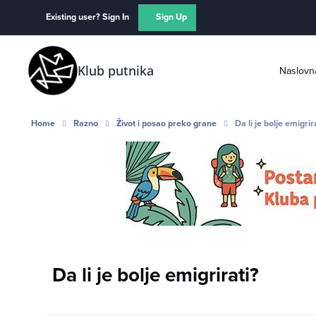
Skip to content
Existing user? Sign In
Sign Up
Klub putnika
Naslovn
Home
Razno
Život i posao preko grane
Da li je bolje emigrir
Da li je bolje emigrirati?