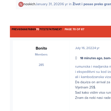
noskich
January 31, 2020
6 yr
in
Život i posao preko gra
FIRST PAGE
LAST PAGE
PREV
65
66
67
68
69
70
71
72
73
74
75
NEXT
PAGE 70 OF 87
Bonito
July 16, 2022
4 yr
Members
18 minutes ago, bam-
285
posts
rumunska i madjarska n
i ekspeditivni su kod iz
ali i kambodzanska viza 
Da da,viza on arrival 
Vijetnam 25$.
Sad kako vidim visa run
Znam da neki nasi rade