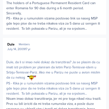
The holders of a Portuguese Permanent Resident Card can
enter Romania for 90 dias during a 6 month period.
Sincerelly,
PS - Kika je u rumunskim vizama postovao link sa naseg MSP
gde lepo pise da ne treba nikakva viza za 5 dana uz sengen ili
resident. To bih pokazala u Parizu, ali je na srpskom...
Author stats
Dule
Members
July 14, 2009
17 yr
Dule, da li si imao neki dokaz da tranzitiras? Ja se plasim da cu
imati isti problem jer planiram da letim Pariz-Temisvar-idem u
Srbiju-Temisvar-Pariz. Ako me u Parizu ne puste u avion mislim
da cu nekog
PS - Kika je u rumunskim vizama postovao link sa naseg MSP
gde lepo pise da ne treba nikakva viza za 5 dana uz sengen ili
resident. To bih pokazala u Parizu, ali je na srpskom...
Nisam imao dokaz tranzitiranja, jer mi pre toga nikad nisu trazili.
Prvo su bili izriciti da mi treba rumunska viza, a posle duze
rasprave su ublazili stav i trazili mi dokaz tranzitiranja. Inace