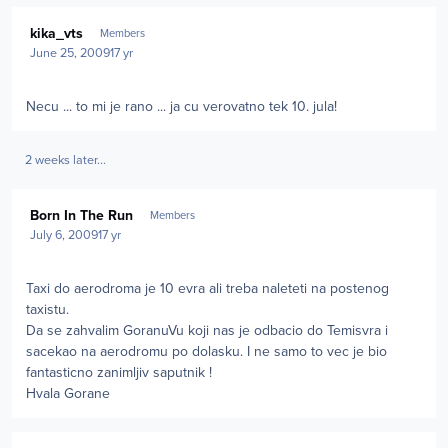
Author stats
kika_vts
Members
June 25, 2009
17 yr
Necu ... to mi je rano ... ja cu verovatno tek 10. jula!
2 weeks later...
Author stats
Born In The Run
Members
July 6, 2009
17 yr
Taxi do aerodroma je 10 evra ali treba naleteti na postenog
taxistu.
Da se zahvalim GoranuVu koji nas je odbacio do Temisvra i
sacekao na aerodromu po dolasku. I ne samo to vec je bio
fantasticno zanimljiv saputnik !
Hvala Gorane
Author stats