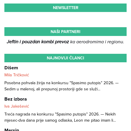
NEWSLETTER
NAŠI PARTNERI
Jeftin i pouzdan kombi prevoz
ka aerodromima i regionu.
NAJNOVIJI ČLANCI
Dišem
Mila Tričković
Posebna pohvala žirija na konkursu "Spasimo putopis" 2026. —
Sedim u malenoj, ali prepunoj prostoriji gde se služi...
Bez izbora
Iva Jakešević
Treća nagrada na konkursu "Spasimo putopis" 2026. — Nekih
mjesec-dva dana prije samog odlaska, Leon me pitao imam li...
Mersin