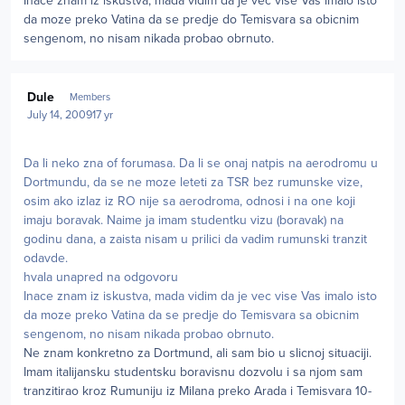
Inace znam iz iskustva, mada vidim da je vec vise Vas imalo isto
da moze preko Vatina da se predje do Temisvara sa obicnim
sengenom, no nisam nikada probao obrnuto.
Author stats
Dule
Members
July 14, 2009
17 yr
Da li neko zna of forumasa. Da li se onaj natpis na aerodromu u
Dortmundu, da se ne moze leteti za TSR bez rumunske vize,
osim ako izlaz iz RO nije sa aerodroma, odnosi i na one koji
imaju boravak. Naime ja imam studentku vizu (boravak) na
godinu dana, a zaista nisam u prilici da vadim rumunski tranzit
odavde.
hvala unapred na odgovoru
Inace znam iz iskustva, mada vidim da je vec vise Vas imalo isto
da moze preko Vatina da se predje do Temisvara sa obicnim
sengenom, no nisam nikada probao obrnuto.
Ne znam konkretno za Dortmund, ali sam bio u slicnoj situaciji.
Imam italijansku studentsku boravisnu dozvolu i sa njom sam
tranzitirao kroz Rumuniju iz Milana preko Arada i Temisvara 10-