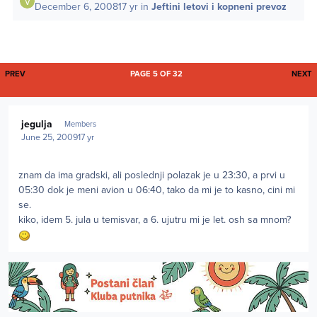
December 6, 2008
17 yr
in
Jeftini letovi i kopneni prevoz
FIRST PAGE
L
PREV
PAGE 5 OF 32
NEXT
Author stats
jegulja
Members
June 25, 2009
17 yr
znam da ima gradski, ali poslednji polazak je u 23:30, a prvi u
05:30 dok je meni avion u 06:40, tako da mi je to kasno, cini mi
se.
kiko, idem 5. jula u temisvar, a 6. ujutru mi je let. osh sa mnom?