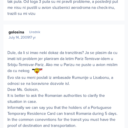
tak puta. Od toga 3 puta su mi pravili probleme, a poslednji put
me nisu ni pustili u avion sluzbenici aerodroma na check-inu,
trazili su mi vizu
Author stats
golosina
Urednik
July 14, 2009
17 yr
Dule, da li si imao neki dokaz da tranzitiras? Ja se plasim da cu
imati isti problem jer planiram da letim Pariz-Temisvar-idem u
Srbiju-Temisvar-Pariz. Ako me u Parizu ne puste u avion mislim
da cu nekog
Evo sta su meni poslali iz ambasade Rumunije u Lisabonu, a
odnosi se na boravisne dozvole isl.
Dear Ms. Golosin,
It is better to ask the Romanian authorities to clarify the
situation in case.
Informally we can say you that the holders of a Portuguese
Temporary Residence Card can transit Romania during 5 days.
In the common conevntions for the transit you must have the
proof of destination and transportation.