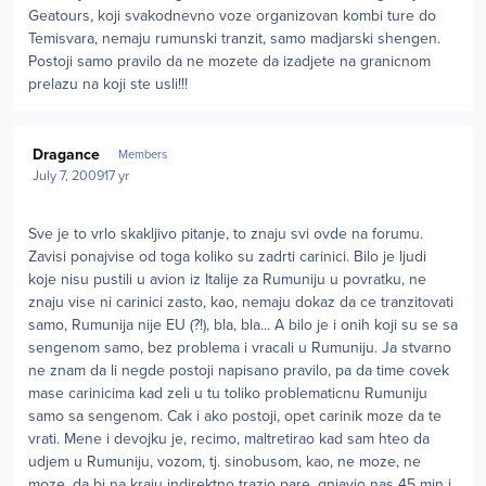
Geatours, koji svakodnevno voze organizovan kombi ture do
Temisvara, nemaju rumunski tranzit, samo madjarski shengen.
Postoji samo pravilo da ne mozete da izadjete na granicnom
prelazu na koji ste usli!!!
Author stats
Dragance
Members
July 7, 2009
17 yr
Sve je to vrlo skakljivo pitanje, to znaju svi ovde na forumu.
Zavisi ponajvise od toga koliko su zadrti carinici. Bilo je ljudi
koje nisu pustili u avion iz Italije za Rumuniju u povratku, ne
znaju vise ni carinici zasto, kao, nemaju dokaz da ce tranzitovati
samo, Rumunija nije EU (?!), bla, bla... A bilo je i onih koji su se sa
sengenom samo, bez problema i vracali u Rumuniju. Ja stvarno
ne znam da li negde postoji napisano pravilo, pa da time covek
mase carinicima kad zeli u tu toliko problematicnu Rumuniju
samo sa sengenom. Cak i ako postoji, opet carinik moze da te
vrati. Mene i devojku je, recimo, maltretirao kad sam hteo da
udjem u Rumuniju, vozom, tj. sinobusom, kao, ne moze, ne
moze, da bi na kraju indirektno trazio pare, gnjavio nas 45 min i