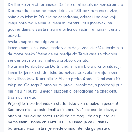
Da li neko zna of forumasa. Da li se onaj natpis na aerodromu u
Dortmundu, da se ne moze leteti za TSR bez rumunske vize,
osim ako izlaz iz RO nije sa aerodroma, odnosi i na one koji
imaju boravak. Naime ja imam studentku vizu (boravak) na
godinu dana, a zaista nisam u prilici da vadim rumunski tranzit
odavde.
hvala unapred na odgovoru
Inace znam iz iskustva, mada vidim da je vec vise Vas imalo isto
da moze preko Vatina da se predje do Temisvara sa obicnim
sengenom, no nisam nikada probao obrnuto.
Ne znam konkretno za Dortmund, ali sam bio u slicnoj situaciji.
Imam italijansku studentsku boravisnu dozvolu i sa njom sam
tranzitirao kroz Rumuniju iz Milana preko Arada i Temisvara 10-
tak puta. Od toga 3 puta su mi pravili probleme, a poslednji put
me nisu ni pustili u avion sluzbenici aerodroma na check-inu,
trazili su mi vizu
Prijatelj je imao holnadsku studentsku vizu u palvom pasosu!
Kao prvo nisu uopste imali u sistemu "yu" pasose te plave, a
onda su mu ovi na salteru rekli da ne mogu da ga puste jer
nema stalnu boravicnu vizu u EU a i imao je cak i dansku
boravicnu vizu nista nije vredelo nisu hteli da ga puste u