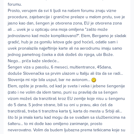
forumu.
Prosto, verujem da svi ti ljudi na našem forumu znaju vizne
procedure, zajebancije i granične prelaze u malom prstu, sve je
jasno kao dan, šengen je otvorena zona, EU je otvorena zona
ali ... uvek je u opticaju ona moja omiljena "zašto može
jednostavno kad može komplikovano?". Elem, Bergamo je sladak
gradić, hub je za gomilu letova gde god hoćeš, odatle sam i
uvek pronalazila najjeftinije karte ali na aerodrumu imaju samo
jednog pametnog čoeka a dok dođeš do njega, ubi Bože.
Nego... priča kaže sledeće...
Šengen viza u pasošu, 6 meseci, multientrance, 45dana,
doduše Slovenačka sa prvim ulazom u Italiju ali šta da se radi...
Slovenija mi nije bila usput, bar ne avionom...
Elem, opšte je pravilo, od kad je sveta i veka i jebene šengenije
(zato i ne volim da idem tamo, puni su pravila) da sa šengen
vizom možeš da tranzitiraš kroz EU zemlje koje nisu u šengenu
do 5 dana. S jedne strane, bili su oni u pravu, ako ćeš da
tranzitiraš, treba ti tranzitna karta tj, karta do mesta u Srbiji ali...
što bi ja imala kartu kad mogu da se svađam sa službenicima na
šalteru... to mi dođe kao omiljeno zanimanje, prosto
neverovatno. Volim da budem ljubazna prema tetkicama koje su