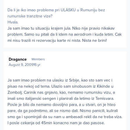
Da li je iko imao problema pri ULASKU u Rumuniju bez
rumunske tranzitne vize?
Hvala.
Ja sam imao tu situaciju krajem jula. Niko nije pravio nikakav
problem. Samo su pitali da li idem na aerodrom i kuda letim. Cak
mi nisu trazili ni rezervaciju karte ni nista. Nista ne brini!
Author stats
Dragance
Members
August 9, 2009
16 yr
Ja sam imao problem na ulasku iz Srbije, kao sto sam vec i
pisao na nekoj od tema. Ulazio sam sinobusom iz Kikinde u
Zombolj. Carinik nas gnjavio, kao, nemamo rumunsku vizu, a
imali smo italijanski sengen i planirali da letimo iz Temisvara.
Posle je bilo da nemamo dovoljno para, a u stvari, on je hteo
pare, da ga podmitimo, ali se nismo dali. Nismo panicili, kulirali
smo ga i spominjali da su nam u ambasadi rekli da ne treba viza.
I posle cekanja od 45min konacno nam je dao pasose.