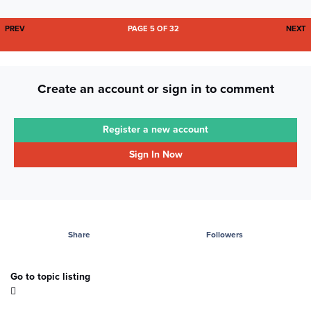
FIRST PAGE
L
PREV
PAGE 5 OF 32
NEXT
Create an account or sign in to comment
Register a new account
Sign In Now
Share
Followers
Go to topic listing