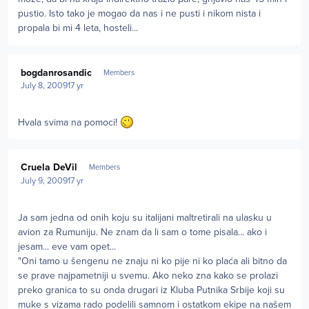
pustio. Isto tako je mogao da nas i ne pusti i nikom nista i
propala bi mi 4 leta, hosteli...
Author stats
bogdanrosandic
Members
July 8, 2009
17 yr
Hvala svima na pomoci!
Author stats
Cruela DeVil
Members
July 9, 2009
17 yr
Ja sam jedna od onih koju su italijani maltretirali na ulasku u
avion za Rumuniju. Ne znam da li sam o tome pisala... ako i
jesam... eve vam opet...
"Oni tamo u šengenu ne znaju ni ko pije ni ko plaća ali bitno da
se prave najpametniji u svemu. Ako neko zna kako se prolazi
preko granica to su onda drugari iz Kluba Putnika Srbije koji su
muke s vizama rado podelili samnom i ostatkom ekipe na našem