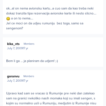
ok...al on nema avionsku kartu...a cuo sam da kao treba neki
dokaz tranzita tipa rezervacija avionske karte ili nesto slicno....
a on to nema....
Jel ce moci on da udjeu rumuniju bez toga, samo sa
sengenom?
Author stats
kika_vts
Members
July 7, 2009
17 yr
Bem li ga ... ja planiram da udjem! ;-)
Author stats
goranvu
Members
July 7, 2009
17 yr
Upravo kad sam se vracao iz Rumunije pre neki dan zatekao
sam na granici nekoliko nasih momaka koji su imali sengen, s
kojim su normalno usli u Rumuniju, medjutim iz Rumunije nisu