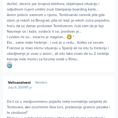
dečkić, okreće par brojeva telefona, objašnjava situaciju i
odjednom čujem umilini zvuk štampanja boarding karte...
Avion poleće samnom u njemu, Temišvarski carenik pita gde
idem, ja rekoh za Beograd, pita on kad, ja rekoh sutra popodne,
hoću da se danas prošetam Temišvarom, čula sam da je lep.
Nasmeje se i kaže, svideće ti se, predivan je...
I svideo mi se... stvarno je magičan...
"
Eto... samo malo histerije... i sve je u redu... Koliko se secam
Franzee je imao slicnu situaciju u Spaniji ali na istu tu histeriju i
ubedjivanje je usao u avion... ali isto tako znam da su 2 nedelje
kasnije neki momci sa foruma ostali u Rimu...
Author stats
Velicanstveni
Members
July 9, 2009
17 yr
Da li se u medjuvremenu pojavila neka normalnija varijanta do
Temisvara, ako izuzmemo Gea turs, prelazenje granice pesaka i
te sinobuse?