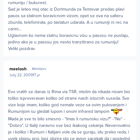
rumuniju / bukurest.
Sad je leteo moj otac iz Dortmunda za Temisvar predao plavi
pasos sa stalnom boravicnom vizom, opet se ova na salteru
zbunila, telefonirala. po tastaturi udarala. A u rumuniji ni rec na
carini...
Uglavnom ko nema stalnu boravicnu vizu u pasosu ne pustaju,
jedino ako je u pasosu jos nesto tranzitirano za rumuniju!
Veliki pozdrav
Author stats
meelosh
Members
July 22, 2009
17 yr
Evo vratih se danas iz Rima via TSR, mislim da nikada nisam bio
toliko isproveravan koliko od strane nasih istocnih suseda. Sve
vize koje imam, koliko god nemale veze sa ovim putovanjem i
Rumunijom su gledali lupom i onom infrared lampom
Mada je sve to bilo smesno - "Imas li rumunsku vizu?" -"Ne" -
"Dobro". U Italiji naravno sve bez ikakvog cekanja. Neverovatno
je i koliko i Rumuni i Italijani vole da se guraju, idu preko reda, i
uvek stignu prvi, bez obzira sto ce avion sacekati da i poslednji