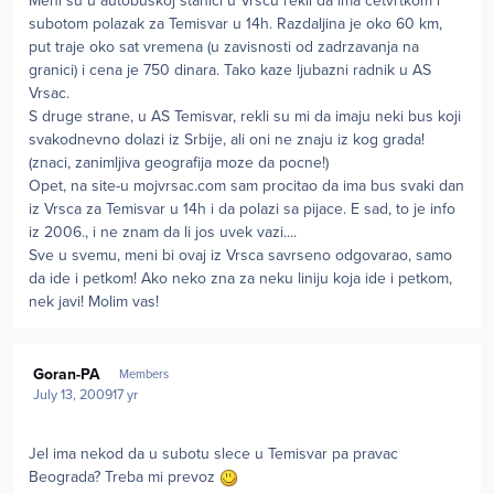
Meni su u autobuskoj stanici u Vrscu rekli da ima cetvrtkom i
subotom polazak za Temisvar u 14h. Razdaljina je oko 60 km,
put traje oko sat vremena (u zavisnosti od zadrzavanja na
granici) i cena je 750 dinara. Tako kaze ljubazni radnik u AS
Vrsac.
S druge strane, u AS Temisvar, rekli su mi da imaju neki bus koji
svakodnevno dolazi iz Srbije, ali oni ne znaju iz kog grada!
(znaci, zanimljiva geografija moze da pocne!)
Opet, na site-u mojvrsac.com sam procitao da ima bus svaki dan
iz Vrsca za Temisvar u 14h i da polazi sa pijace. E sad, to je info
iz 2006., i ne znam da li jos uvek vazi....
Sve u svemu, meni bi ovaj iz Vrsca savrseno odgovarao, samo
da ide i petkom! Ako neko zna za neku liniju koja ide i petkom,
nek javi! Molim vas!
Author stats
Goran-PA
Members
July 13, 2009
17 yr
Jel ima nekod da u subotu slece u Temisvar pa pravac
Beograda? Treba mi prevoz