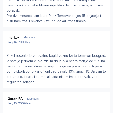
rumunski konzulat u Milanu nije hteo da mi izda vizu, jer imam
boravak.
Pre dva meseca sam leteo Pariz-Temisvar sa jos 15 prijatelja i
nisu nam trazili nikakve vize, niti dokaz tranzitiranja.
Author stats
markox
Members
July 14, 2009
17 yr
Znaci resenje je verovatno kupiti voznu kartu temisvar beograd.
ja sam je jednom kupio mislim da je bila nesto manje od 10€ na
period od mesec dana vazenja i mogu se posle povratiti pare
od neiskoriscene karte i oni zadrzavaju 10%, znaci 1€. Ja sam to
bio uradio, i pustili su me, ali tada nisam imao boravak, vec
regularan sengen.
Author stats
Goran-PA
Members
July 16, 2009
17 yr