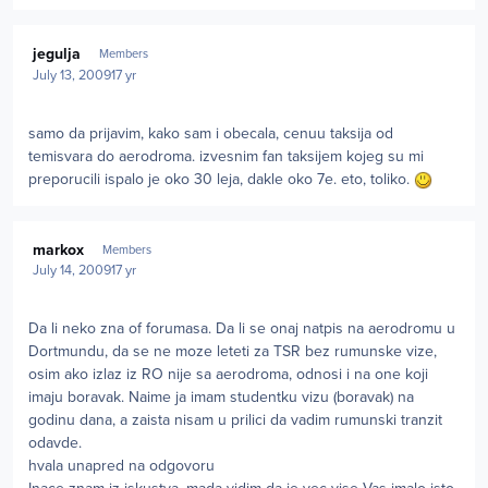
Author stats
jegulja
Members
July 13, 2009
17 yr
samo da prijavim, kako sam i obecala, cenuu taksija od
temisvara do aerodroma. izvesnim fan taksijem kojeg su mi
preporucili ispalo je oko 30 leja, dakle oko 7e. eto, toliko.
Author stats
markox
Members
July 14, 2009
17 yr
Da li neko zna of forumasa. Da li se onaj natpis na aerodromu u
Dortmundu, da se ne moze leteti za TSR bez rumunske vize,
osim ako izlaz iz RO nije sa aerodroma, odnosi i na one koji
imaju boravak. Naime ja imam studentku vizu (boravak) na
godinu dana, a zaista nisam u prilici da vadim rumunski tranzit
odavde.
hvala unapred na odgovoru