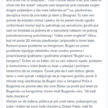
and drive me to Belgrade", "I don't know about that, you have to
show me the ticket" oduvek sam stoperski prst nazivala svojim
dragim prijateljem a šta mala šalterska pi***ca, pardoniram,
devojčica mora da zna kako ja idem u Beograd. Tu sam već
počela da kolutam očima i padnu mi na pamet visoki zgodni
uniformisani momci koji tu patroliraju po aerodrumu (prošli put
sam se šmekala sa jednim) ali u kancelariji nailazim na jednog
poluobrazovanog polućelavog i "slabo znam engleski" čikicu
koji mi posle 20 minuta ubeđivanja i pripovetki o tome kako
Rumuni prave probleme sa šengenom, Bugari ne prave
probleme izjavljuje mitološku stvar vrednu pomena i
prepričavanja godinama i godinama unapred "Bugari su u
šengenu". Držim se za šalter, oči su već odavno ispale, prelazim
iz komunizma u islam (kada su boje u pitanju) i počinjem
histerično da se smejem. Čovek pita da li sam dobro, gleda
tamo u neki spisak i zaključuje da je napravio grešku posle 3
minuta mog ubeđivanja da Bugari nisu u šengenu! Priča o
Bugarima se povela tako što smo Sloba i ja prošli put leteli za
Bugarsku sa šengenima, nismo imali Bugarsku vizu. "idi traži
šefa checkin-a"
Vraćam se do šaltera, pičkica je još uvek tamo, pokazujem joj
zube i tražim da zove šefa checkin-a. Dolazi Fabio, mali fin