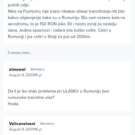
putnik udje.
Niko na Fiumicinu nije trazio nikakav dokaz tranzitiranja niti bilo
kakvo objasnjenje kako cu u Rumuniju. Bio sam ostavio kola na
aerodromu, to je 150 RON (oko 30 i nesto evra) za nedelju
dana. Jedina opasnost - radara ima koliko volite. Cetiri u
Rumuniji i jos cetiri u Srbiji za put od 200km.
3 weeks later...
Author stats
zimovrel
Members
August 9, 2009
16 yr
Da li je iko imao problema pri ULASKU u Rumuniju bez
rumunske tranzitne vize?
Hvala.
Author stats
Velicanstveni
Members
August 9, 2009
16 yr