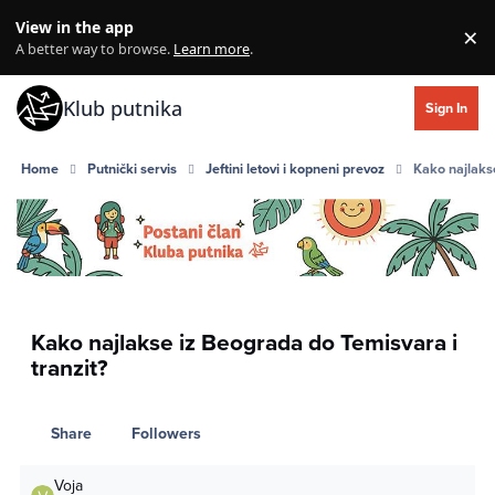
Skip to content
View in the app
×
Di
A better way to browse.
Learn more
.
Klub putnika
Sign In
Home
Putnički servis
Jeftini letovi i kopneni prevoz
Kako najlaks
Kako najlakse iz Beograda do Temisvara i
tranzit?
Share
Followers
Voja