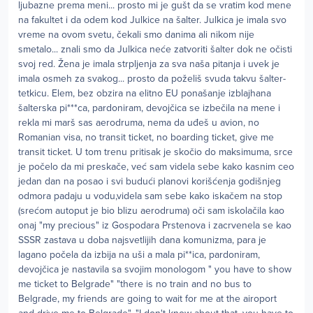
ljubazne prema meni... prosto mi je gušt da se vratim kod mene
na fakultet i da odem kod Julkice na šalter. Julkica je imala svo
vreme na ovom svetu, čekali smo danima ali nikom nije
smetalo... znali smo da Julkica neće zatvoriti šalter dok ne očisti
svoj red. Žena je imala strpljenja za sva naša pitanja i uvek je
imala osmeh za svakog... prosto da poželiš svuda takvu šalter-
tetkicu. Elem, bez obzira na elitno EU ponašanje izblajhana
šalterska pi***ca, pardoniram, devojčica se izbečila na mene i
rekla mi marš sas aerodruma, nema da uđeš u avion, no
Romanian visa, no transit ticket, no boarding ticket, give me
transit ticket. U tom trenu pritisak je skočio do maksimuma, srce
je počelo da mi preskače, već sam videla sebe kako kasnim ceo
jedan dan na posao i svi budući planovi korišćenja godišnjeg
odmora padaju u vodu,videla sam sebe kako iskačem na stop
(srećom autoput je bio blizu aerodruma) oči sam iskolačila kao
onaj "my precious" iz Gospodara Prstenova i zacrvenela se kao
SSSR zastava u doba najsvetlijih dana komunizma, para je
lagano počela da izbija na uši a mala pi**ica, pardoniram,
devojčica je nastavila sa svojim monologom " you have to show
me ticket to Belgrade" "there is no train and no bus to
Belgrade, my friends are going to wait for me at the airoport