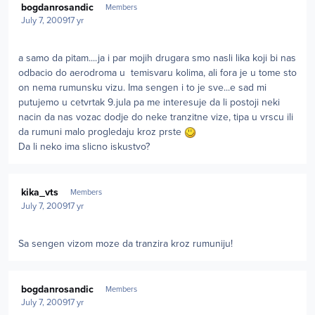
bogdanrosandic
Members
July 7, 2009
17 yr
a samo da pitam....ja i par mojih drugara smo nasli lika koji bi nas
odbacio do aerodroma u temisvaru kolima, ali fora je u tome sto
on nema rumunsku vizu. Ima sengen i to je sve...e sad mi
putujemo u cetvrtak 9.jula pa me interesuje da li postoji neki
nacin da nas vozac dodje do neke tranzitne vize, tipa u vrscu ili
da rumuni malo progledaju kroz prste
Da li neko ima slicno iskustvo?
Author stats
kika_vts
Members
July 7, 2009
17 yr
Sa sengen vizom moze da tranzira kroz rumuniju!
Author stats
bogdanrosandic
Members
July 7, 2009
17 yr