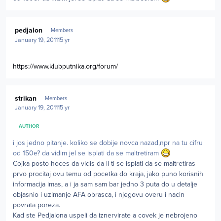
Author stats
pedjalon
Members
January 19, 2011
15 yr
https://www.klubputnika.org/forum/
Author stats
strikan
Members
January 19, 2011
15 yr
AUTHOR
i jos jedno pitanje. koliko se dobije novca nazad,npr na tu cifru
od 150e? da vidim jel se isplati da se maltretiram
Cojka posto hoces da vidis da li ti se isplati da se maltretiras
prvo procitaj ovu temu od pocetka do kraja, jako puno korisnih
informacija imas, a i ja sam sam bar jedno 3 puta do u detalje
objasnio i uzimanje AFA obrasca, i njegovu overu i nacin
povrata poreza.
Kad ste Pedjalona uspeli da iznervirate a covek je nebrojeno