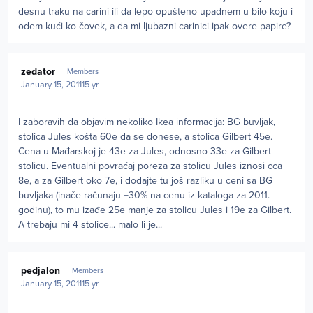
desnu traku na carini ili da lepo opušteno upadnem u bilo koju i
odem kući ko čovek, a da mi ljubazni carinici ipak overe papire?
Author stats
zedator
Members
January 15, 2011
15 yr
I zaboravih da objavim nekoliko Ikea informacija: BG buvljak,
stolica Jules košta 60e da se donese, a stolica Gilbert 45e.
Cena u Mađarskoj je 43e za Jules, odnosno 33e za Gilbert
stolicu. Eventualni povraćaj poreza za stolicu Jules iznosi cca
8e, a za Gilbert oko 7e, i dodajte tu još razliku u ceni sa BG
buvljaka (inače računaju +30% na cenu iz kataloga za 2011.
godinu), to mu izađe 25e manje za stolicu Jules i 19e za Gilbert.
A trebaju mi 4 stolice... malo li je...
Author stats
pedjalon
Members
January 15, 2011
15 yr