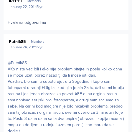
IREPET
Members
January 22, 2011
15 yr
Hvala na odgovorima
Author stats
Putnik85
Members
January 24, 2011
15 yr
@Putnik85
AKo niste vec bili i ako nije problem pitajte ih posle koliko dana
se moze uzeti porez nazad tj. da li moze isti dan.
Pozdrav, bio sam u subotu ujutru u Segedinu i kupio sam
fotoaparat u radnji EDigital, kod njih je afa 25 %, dali su mi kopiju
racuna i jos jedan obrazac za povrat AFE-e, na orginal racun
sam napisao serijski broj fotoaparata, a drugi sam sacuvao za
sebe. Na carini kod madjara nije bilo nikakvih problema, predao
sam taj obrazac i orginal racun, sve mi overio za 3 minuta i to je
to. Posle 3 dana dana sa ta dva papira ( obrazac i kopija racuna )
mogu da dodjem u radnju i uzmem pare ( licno mora da se
dodje ).