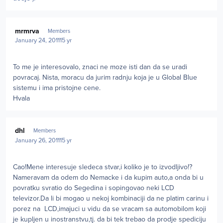
Author stats
mrmrva
Members
January 24, 2011
15 yr
To me je interesovalo, znaci ne moze isti dan da se uradi
povracaj. Nista, moracu da jurim radnju koja je u Global Blue
sistemu i ima pristojne cene.
Hvala
Author stats
dhl
Members
January 26, 2011
15 yr
Cao!Mene interesuje sledeca stvar,i koliko je to izvodljivo!?
Nameravam da odem do Nemacke i da kupim auto,a onda bi u
povratku svratio do Segedina i sopingovao neki LCD
televizor.Da li bi mogao u nekoj kombinaciji da ne platim carinu i
porez na LCD,imajuci u vidu da se vracam sa automobilom koji
je kupljen u inostranstvu,tj. da bi tek trebao da prodje spediciju