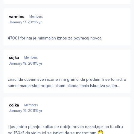
Author stats
varminc
Members
January 17, 2011
15 yr
47001 forinta je minimalan iznos za povracaj novca.
Author stats
cojka
Members
January 19, 2011
15 yr
znaci da cuvam sve racune i na granici da predam ili se to radi u
samoj madjarskoj negde..nisam nikada imala iskustva sa tim...
Author stats
cojka
Members
January 19, 2011
15 yr
i jos jedno pitanje. koliko se dobije novca nazad,npr na tu cifru
od 150e? da vidim jel se isplati da se maltretiram