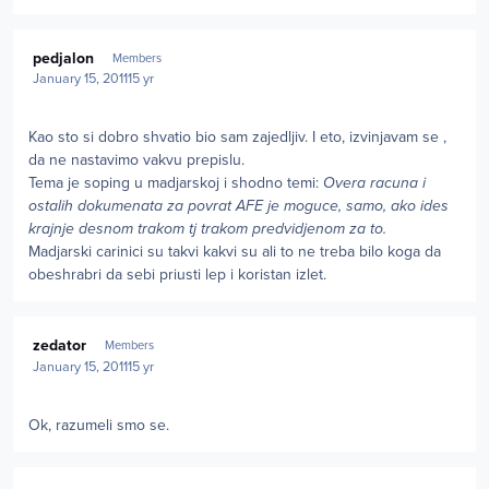
Author stats
pedjalon
Members
January 15, 2011
15 yr
Kao sto si dobro shvatio bio sam zajedljiv. I eto, izvinjavam se ,
da ne nastavimo vakvu prepislu.
Tema je soping u madjarskoj i shodno temi:
Overa racuna i
ostalih dokumenata za povrat AFE je moguce, samo, ako ides
krajnje desnom trakom tj trakom predvidjenom za to.
Madjarski carinici su takvi kakvi su ali to ne treba bilo koga da
obeshrabri da sebi priusti lep i koristan izlet.
Author stats
zedator
Members
January 15, 2011
15 yr
Ok, razumeli smo se.
Author stats