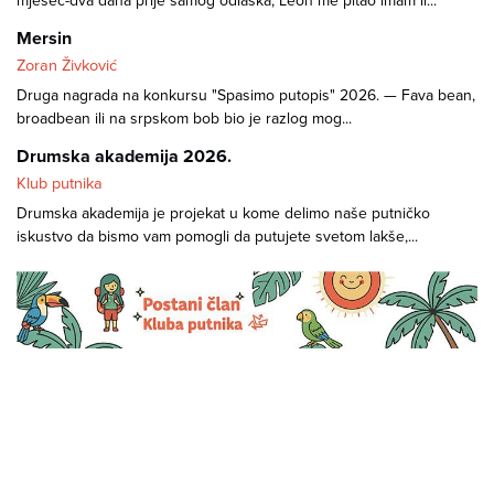
mjesec-dva dana prije samog odlaska, Leon me pitao imam li...
Mersin
Zoran Živković
Druga nagrada na konkursu "Spasimo putopis" 2026. — Fava bean,
broadbean ili na srpskom bob bio je razlog mog...
Drumska akademija 2026.
Klub putnika
Drumska akademija je projekat u kome delimo naše putničko
iskustvo da bismo vam pomogli da putujete svetom lakše,...