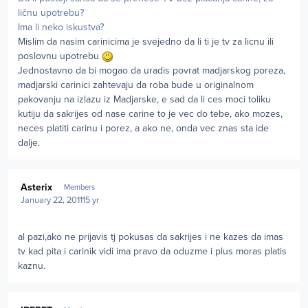
ličnu upotrebu?
Ima li neko iskustva?
Mislim da nasim carinicima je svejedno da li ti je tv za licnu ili
poslovnu upotrebu
Jednostavno da bi mogao da uradis povrat madjarskog poreza,
madjarski carinici zahtevaju da roba bude u originalnom
pakovanju na izlazu iz Madjarske, e sad da li ces moci toliku
kutiju da sakrijes od nase carine to je vec do tebe, ako mozes,
neces platiti carinu i porez, a ako ne, onda vec znas sta ide
dalje.
Author stats
Asterix
Members
January 22, 2011
15 yr
al pazi,ako ne prijavis tj pokusas da sakrijes i ne kazes da imas
tv kad pita i carinik vidi ima pravo da oduzme i plus moras platis
kaznu.
Author stats