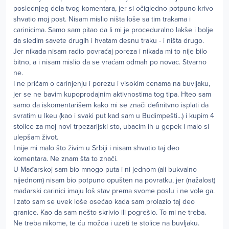
poslednjeg dela tvog komentara, jer si očigledno potpuno krivo
shvatio moj post. Nisam mislio ništa loše sa tim trakama i
carinicima. Samo sam pitao da li mi je proceduralno lakše i bolje
da sledim savete drugih i hvatam desnu traku - i ništa drugo.
Jer nikada nisam radio povraćaj poreza i nikada mi to nije bilo
bitno, a i nisam mislio da se vraćam odmah po novac. Stvarno
ne.
I ne pričam o carinjenju i porezu i visokim cenama na buvljaku,
jer se ne bavim kupoprodajnim aktivnostima tog tipa. Hteo sam
samo da iskomentarišem kako mi se znači definitvno isplati da
svratim u Ikeu (kao i svaki put kad sam u Budimpešti...) i kupim 4
stolice za moj novi trpezarijski sto, ubacim ih u gepek i malo si
ulepšam život.
I nije mi malo što živim u Srbiji i nisam shvatio taj deo
komentara. Ne znam šta to znači.
U Mađarskoj sam bio mnogo puta i ni jednom (ali bukvalno
nijednom) nisam bio potpuno opušten na povratku, jer (nažalost)
mađarski carinici imaju loš stav prema svome poslu i ne vole ga.
I zato sam se uvek loše osećao kada sam prolazio taj deo
granice. Kao da sam nešto skrivio ili pogrešio. To mi ne treba.
Ne treba nikome, te ću možda i uzeti te stolice na buvljaku.