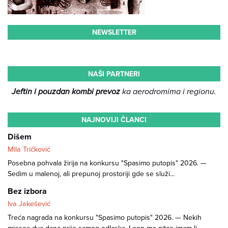
NEWSLETTER
NAŠI PARTNERI
Jeftin i pouzdan kombi prevoz
ka aerodromima i regionu.
NAJNOVIJI ČLANCI
Dišem
Mila Tričković
Posebna pohvala žirija na konkursu "Spasimo putopis" 2026. —
Sedim u malenoj, ali prepunoj prostoriji gde se služi...
Bez izbora
Iva Jakešević
Treća nagrada na konkursu "Spasimo putopis" 2026. — Nekih