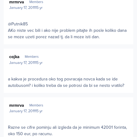
mrmrva
Members
January 17, 2011
15 yr
@Putnik85
AKo niste vec bili i ako nije problem pitajte ih posle koliko dana
se moze uzeti porez nazad tj. da li moze isti dan.
Author stats
cojka
Members
January 17, 2011
15 yr
a kakva je procedura oko tog povracaja novca kada se ide
autobusom? i koliko treba da se potrosi da bi se nesto vratilo?
Author stats
mrmrva
Members
January 17, 2011
15 yr
Razne se cifre pominju ali izgleda da je minimum 42001 forinta,
oko 150 eur, po racunu.