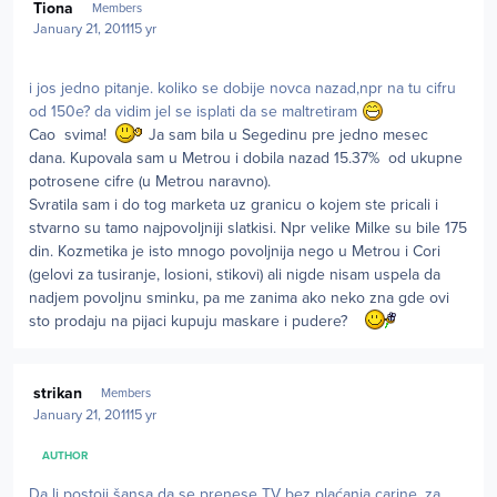
Tiona
Members
January 21, 2011
15 yr
i jos jedno pitanje. koliko se dobije novca nazad,npr na tu cifru
od 150e? da vidim jel se isplati da se maltretiram
Cao svima!
Ja sam bila u Segedinu pre jedno mesec
dana. Kupovala sam u Metrou i dobila nazad 15.37% od ukupne
potrosene cifre (u Metrou naravno).
Svratila sam i do tog marketa uz granicu o kojem ste pricali i
stvarno su tamo najpovoljniji slatkisi. Npr velike Milke su bile 175
din. Kozmetika je isto mnogo povoljnija nego u Metrou i Cori
(gelovi za tusiranje, losioni, stikovi) ali nigde nisam uspela da
nadjem povoljnu sminku, pa me zanima ako neko zna gde ovi
sto prodaju na pijaci kupuju maskare i pudere?
Author stats
strikan
Members
January 21, 2011
15 yr
AUTHOR
Da li postoji šansa da se prenese TV bez plaćanja carine, za