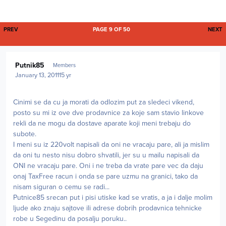
FIRST PAGE
L
PREV
PAGE 9 OF 50
NEXT
Author stats
Putnik85
Members
January 13, 2011
15 yr
Cinimi se da cu ja morati da odlozim put za sledeci vikend,
posto su mi iz ove dve prodavnice za koje sam stavio linkove
rekli da ne mogu da dostave aparate koji meni trebaju do
subote.
I meni su iz 220volt napisali da oni ne vracaju pare, ali ja mislim
da oni tu nesto nisu dobro shvatili, jer su u mailu napisali da
ONI ne vracaju pare. Oni i ne treba da vrate pare vec da daju
onaj TaxFree racun i onda se pare uzmu na granici, tako da
nisam siguran o cemu se radi...
Putnice85 srecan put i pisi utiske kad se vratis, a ja i dalje molim
ljude ako znaju sajtove ili adrese dobrih prodavnica tehnicke
robe u Segedinu da posalju poruku..