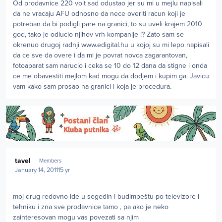
Od prodavnice 220 volt sad odustao jer su mi u mejlu napisali
da ne vracaju AFU odnosno da nece overiti racun koji je
potreban da bi podigli pare na granici, to su uveli krajem 2010
god, tako je odlucio njihov vrh kompanije !? Zato sam se
okrenuo drugoj radnji www.edigital.hu u kojoj su mi lepo napisali
da ce sve da overe i da mi je povrat novca zagarantovan,
fotoaparat sam narucio i ceka se 10 do 12 dana da stigne i onda
ce me obavestiti mejlom kad mogu da dodjem i kupim ga. Javicu
vam kako sam prosao na granici i koja je procedura.
Author stats
tavel
Members
January 14, 2011
15 yr
moj drug redovno ide u segedin i budimpeštu po televizore i
tehniku i zna sve prodavnice tamo , pa ako je neko
zainteresovan mogu vas povezati sa njim