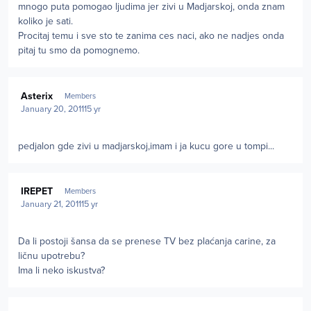
mnogo puta pomogao ljudima jer zivi u Madjarskoj, onda znam
koliko je sati.
Procitaj temu i sve sto te zanima ces naci, ako ne nadjes onda
pitaj tu smo da pomognemo.
Author stats
Asterix
Members
January 20, 2011
15 yr
pedjalon gde zivi u madjarskoj,imam i ja kucu gore u tompi...
Author stats
IREPET
Members
January 21, 2011
15 yr
Da li postoji šansa da se prenese TV bez plaćanja carine, za
ličnu upotrebu?
Ima li neko iskustva?
Author stats