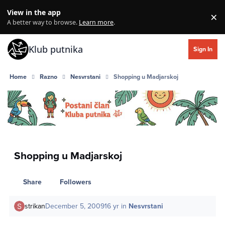
Skip to content
View in the app
×
Di
A better way to browse.
Learn more
.
Klub putnika
Sign In
Home
Razno
Nesvrstani
Shopping u Madjarskoj
Shopping u Madjarskoj
Share
Followers
strikan
December 5, 2009
16 yr
in
Nesvrstani