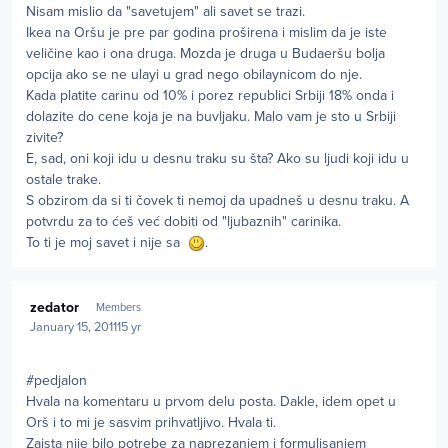
Nisam mislio da "savetujem" ali savet se trazi.
Ikea na Oršu je pre par godina proširena i mislim da je iste
veličine kao i ona druga. Mozda je druga u Budaeršu bolja
opcija ako se ne ulayi u grad nego obilaynicom do nje.
Kada platite carinu od 10% i porez republici Srbiji 18% onda i
dolazite do cene koja je na buvljaku. Malo vam je sto u Srbiji
zivite?
E, sad, oni koji idu u desnu traku su šta? Ako su ljudi koji idu u
ostale trake.
S obzirom da si ti čovek ti nemoj da upadneš u desnu traku. A
potvrdu za to ćeš već dobiti od "ljubaznih" carinika.
To ti je moj savet i nije sa
.
Author stats
zedator
Members
January 15, 2011
15 yr
#pedjalon
Hvala na komentaru u prvom delu posta. Dakle, idem opet u
Orš i to mi je sasvim prihvatljivo. Hvala ti.
Zaista nije bilo potrebe za naprezanjem i formulisanjem