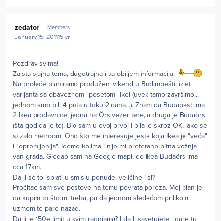
Author stats
zedator
Members
January 15, 2011
15 yr
Pozdrav svima!
Zaista sjajna tema, dugotrajna i sa obiljem informacija.
Na proleće planiramo produženi vikend u Budimpešti, izlet
varijanta sa obaveznom "posetom" Ikei (uvek tamo završimo...
jednom smo bili 4 puta u toku 2 dana...). Znam da Budapest ima
2 Ikea prodavnice, jedna na Örs vezer tere, a druga je Budaörs.
(šta god da je to). Bio sam u ovoj prvoj i bila je skroz OK, lako se
stizalo metroom. Ono što me interesuje jeste koja Ikea je "veća"
i "opremljenija". Idemo kolima i nije mi preterano bitna vožnja
van grada. Gledao sam na Google mapi, do Ikea Budaörs ima
cca 17km.
Da li se to isplati u smislu ponude, veličine i sl?
Pročitao sam sve postove na temu povrata poreza. Moj plan je
da kupim to što mi treba, pa da jednom sledećom prilikom
uzmem te pare nazad.
Da li je 150e limit u svim radnjama? I da li savetujete i dalje tu