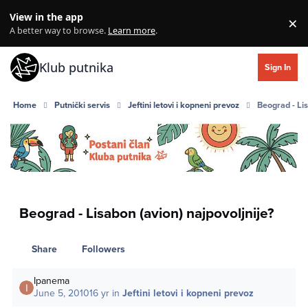
Skip to content
View in the app
×
Di
A better way to browse.
Learn more
.
Klub putnika
Sign In
Home
Putnički servis
Jeftini letovi i kopneni prevoz
Beograd - Lis
Beograd - Lisabon (avion) najpovoljnije?
Share
Followers
Ipanema
June 5, 2010
16 yr
in
Jeftini letovi i kopneni prevoz