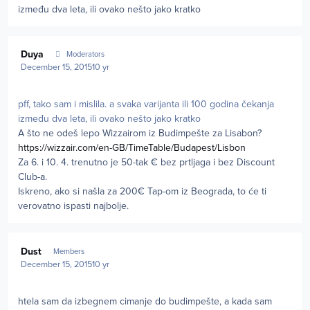
između dva leta, ili ovako nešto jako kratko
Author stats
Duya
Moderators
December 15, 2015
10 yr
pff, tako sam i mislila. a svaka varijanta ili 100 godina čekanja
između dva leta, ili ovako nešto jako kratko
A što ne odeš lepo Wizzairom iz Budimpešte za Lisabon?
https://wizzair.com/en-GB/TimeTable/Budapest/Lisbon
Za 6. i 10. 4. trenutno je 50-tak € bez prtljaga i bez Discount
Club-a.
Iskreno, ako si našla za 200€ Tap-om iz Beograda, to će ti
verovatno ispasti najbolje.
Author stats
Dust
Members
December 15, 2015
10 yr
htela sam da izbegnem cimanje do budimpešte, a kada sam