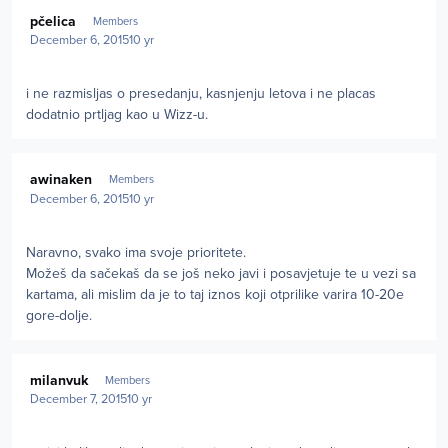
Author stats
pčelica
Members
December 6, 2015
10 yr
i ne razmisljas o presedanju, kasnjenju letova i ne placas
dodatnio prtljag kao u Wizz-u.
Author stats
awinaken
Members
December 6, 2015
10 yr
Naravno, svako ima svoje prioritete.
Možeš da sačekaš da se još neko javi i posavjetuje te u vezi sa
kartama, ali mislim da je to taj iznos koji otprilike varira 10-20e
gore-dolje.
Author stats
milanvuk
Members
December 7, 2015
10 yr