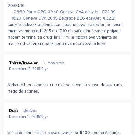
20/04/16
06:30 Porto OPO 09:40 Geneva GVA easyJet €24.99
18:20 Geneva GVA 20:15 Belgrade BEG easyJet €32.21
kada je odlazak u pitanju, da li pod uslovom da avion ne kasni,
imam vremena od 16:15 do 17:10 da sačekam čekirani prtljag i
nađem terminal za drugi let? ili mi je rizična ova varijanta sa
manje od sat vremena između dva nepovezana leta?
Author stats
ThirstyTraveler
Moderators
December 15, 2015
10 yr
Rekao bih neizvodiva a ne rizicna, vece su sanse da zakasnis
nego da stignes.
Author stats
Dust
Members
December 15, 2015
10 yr
pff, tako sam i mislila. a svaka varijanta ili 100 godina čekanja