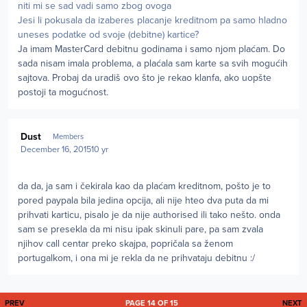
niti mi se sad vadi samo zbog ovoga
Jesi li pokusala da izaberes placanje kreditnom pa samo hladno
uneses podatke od svoje (debitne) kartice?
Ja imam MasterCard debitnu godinama i samo njom plaćam. Do
sada nisam imala problema, a plaćala sam karte sa svih mogućih
sajtova. Probaj da uradiš ovo što je rekao klanfa, ako uopšte
postoji ta mogućnost.
Author stats
Dust
Members
December 16, 2015
10 yr
da da, ja sam i čekirala kao da plaćam kreditnom, pošto je to
pored paypala bila jedina opcija, ali nije hteo dva puta da mi
prihvati karticu, pisalo je da nije authorised ili tako nešto. onda
sam se presekla da mi nisu ipak skinuli pare, pa sam zvala
njihov call centar preko skajpa, popričala sa ženom
portugalkom, i ona mi je rekla da ne prihvataju debitnu :/
FIRST PAGE
L
PREV
PAGE 14 OF 15
NEXT