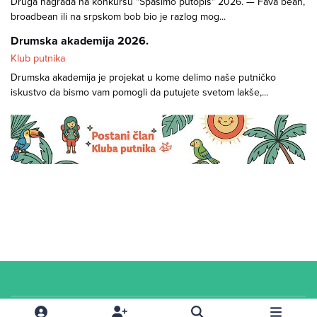
Druga nagrada na konkursu "Spasimo putopis" 2026. — Fava bean,
broadbean ili na srpskom bob bio je razlog mog...
Drumska akademija 2026.
Klub putnika
Drumska akademija je projekat u kome delimo naše putničko
iskustvo da bismo vam pomogli da putujete svetom lakše,...
Cookies