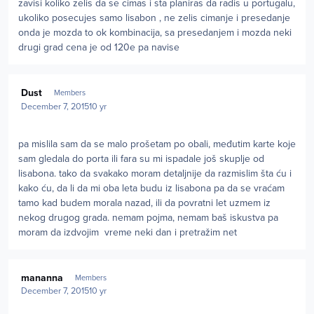
zavisi koliko zelis da se cimas i sta planiras da radis u portugalu,
ukoliko posecujes samo lisabon , ne zelis cimanje i presedanje
onda je mozda to ok kombinacija, sa presedanjem i mozda neki
drugi grad cena je od 120e pa navise
Author stats
Dust
Members
December 7, 2015
10 yr
pa mislila sam da se malo prošetam po obali, međutim karte koje
sam gledala do porta ili fara su mi ispadale još skuplje od
lisabona. tako da svakako moram detaljnije da razmislim šta ću i
kako ću, da li da mi oba leta budu iz lisabona pa da se vraćam
tamo kad budem morala nazad, ili da povratni let uzmem iz
nekog drugog grada. nemam pojma, nemam baš iskustva pa
moram da izdvojim vreme neki dan i pretražim net
Author stats
mananna
Members
December 7, 2015
10 yr