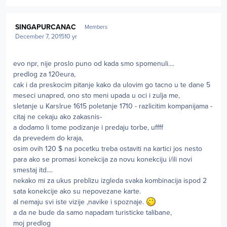
Author stats
SINGAPURCANAC
Members
December 7, 2015
10 yr
evo npr, nije proslo puno od kada smo spomenuli....
predlog za 120eura,
cak i da preskocim pitanje kako da ulovim go tacno u te dane 5
meseci unapred, ono sto meni upada u oci i zulja me,
sletanje u Karslrue 1615 poletanje 1710 - razlicitim kompanijama -
citaj ne cekaju ako zakasnis-
a dodamo li tome podizanje i predaju torbe, uffff
da prevedem do kraja,
osim ovih 120 $ na pocetku treba ostaviti na kartici jos nesto
para ako se promasi konekcija za novu konekciju i/ili novi
smestaj itd....
nekako mi za ukus preblizu izgleda svaka kombinacija ispod 2
sata konekcije ako su nepovezane karte.
al nemaju svi iste vizije ,navike i spoznaje.
a da ne bude da samo napadam turisticke talibane,
moj predlog