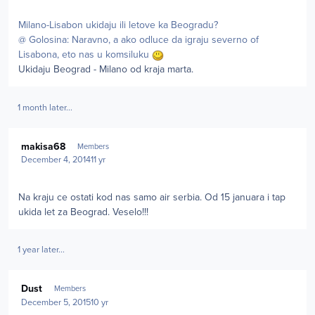
Milano-Lisabon ukidaju ili letove ka Beogradu?
@ Golosina: Naravno, a ako odluce da igraju severno of
Lisabona, eto nas u komsiluku
Ukidaju Beograd - Milano od kraja marta.
1 month later...
Author stats
makisa68
Members
December 4, 2014
11 yr
Na kraju ce ostati kod nas samo air serbia. Od 15 januara i tap
ukida let za Beograd. Veselo!!!
1 year later...
Author stats
Dust
Members
December 5, 2015
10 yr