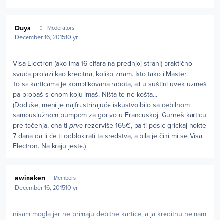
Author stats
Duya
Moderators
December 16, 2015
10 yr
Visa Electron (ako ima 16 cifara na prednjoj strani) praktično
svuda prolazi kao kreditna, koliko znam. Isto tako i Master.
To sa karticama je komplikovana rabota, ali u suštini uvek uzmeš
pa probaš s onom koju imaš. Ništa te ne košta...
(Doduše, meni je najfrustrirajuće iskustvo bilo sa debilnom
samouslužnom pumpom za gorivo u Francuskoj. Gurneš karticu
pre točenja, ona ti
prvo
rezerviše 165€, pa ti posle grickaj nokte
7 dana da li će ti odblokirati ta sredstva, a bila je čini mi se Visa
Electron. Na kraju jeste.)
Author stats
awinaken
Members
December 16, 2015
10 yr
nisam mogla jer ne primaju debitne kartice, a ja kreditnu nemam