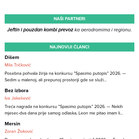
NAŠI PARTNERI
Jeftin i pouzdan kombi prevoz
ka aerodromima i regionu.
NAJNOVIJI ČLANCI
Dišem
Mila Tričković
Posebna pohvala žirija na konkursu "Spasimo putopis" 2026. —
Sedim u malenoj, ali prepunoj prostoriji gde se služi...
Bez izbora
Iva Jakešević
Treća nagrada na konkursu "Spasimo putopis" 2026. — Nekih
mjesec-dva dana prije samog odlaska, Leon me pitao imam li...
Mersin
Zoran Živković