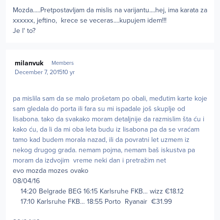
Mozda.....Pretpostavljam da mislis na varijantu....hej, ima karata za
xxxxxx, jeftino, krece se veceras....kupujem idem!!!
Je l' to?
Author stats
milanvuk
Members
December 7, 2015
10 yr
pa mislila sam da se malo prošetam po obali, međutim karte koje
sam gledala do porta ili fara su mi ispadale još skuplje od
lisabona. tako da svakako moram detaljnije da razmislim šta ću i
kako ću, da li da mi oba leta budu iz lisabona pa da se vraćam
tamo kad budem morala nazad, ili da povratni let uzmem iz
nekog drugog grada. nemam pojma, nemam baš iskustva pa
moram da izdvojim vreme neki dan i pretražim net
evo mozda mozes ovako
08/04/16
14:20 Belgrade
BEG
16:15 Karlsruhe
FKB…
wizz
€18.12
17:10 Karlsruhe
FKB…
18:55 Porto
Ryanair
€31.99