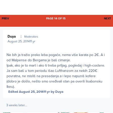
FIRST PAGE
L
PREV
PAGE 14 OF 15
NEXT
Author stats
Duya
Moderators
August 25, 2014
11 yr
Ne bih ja tražio preko leba pogače, nema više karata po 2€. A i
od Malpense do Bergama je baš cimanje.
Ipak, ako je to mart i ako ti treba prtljag, pogledaj i high-costere.
Ja sam baš u tom periodu išao Lufthanzom za nekih 220€
povratna, ne misliš na presedanja a i lepo napuniš kofere
(dobro je došlo, nešto smo sređivali stan pa overili lisabonsku
Ikeu).
Edited
August 25, 2014
11 yr
by Duya
3 weeks later...