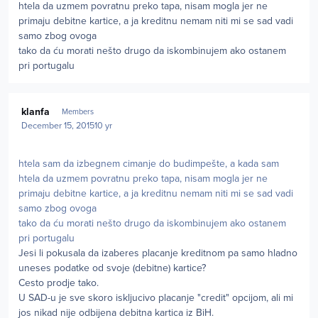
htela da uzmem povratnu preko tapa, nisam mogla jer ne
primaju debitne kartice, a ja kreditnu nemam niti mi se sad vadi
samo zbog ovoga
tako da ću morati nešto drugo da iskombinujem ako ostanem
pri portugalu
Author stats
klanfa
Members
December 15, 2015
10 yr
htela sam da izbegnem cimanje do budimpešte, a kada sam
htela da uzmem povratnu preko tapa, nisam mogla jer ne
primaju debitne kartice, a ja kreditnu nemam niti mi se sad vadi
samo zbog ovoga
tako da ću morati nešto drugo da iskombinujem ako ostanem
pri portugalu
Jesi li pokusala da izaberes placanje kreditnom pa samo hladno
uneses podatke od svoje (debitne) kartice?
Cesto prodje tako.
U SAD-u je sve skoro iskljucivo placanje "credit" opcijom, ali mi
jos nikad nije odbijena debitna kartica iz BiH.