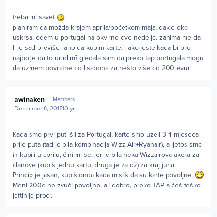
treba mi savet
planiram da možda krajem aprila/početkom maja, dakle oko
uskrsa, odem u portugal na okvirno dve nedelje. zanima me da
li je sad previše rano da kupim karte, i ako jeste kada bi bilo
najbolje da to uradim? gledala sam da preko tap portugala mogu
da uzmem povratne do lisabona za nešto više od 200 evra
Author stats
awinaken
Members
December 6, 2015
10 yr
Kada smo prvi put išli za Portugal, karte smo uzeli 3-4 mjeseca
prije puta (tad je bila kombinacija Wizz Air+Ryanair), a ljetos smo
ih kupili u aprilu, čini mi se, jer je bila neka Wizzairova akcija za
članove (kupiš jednu kartu, druga je za dž) za kraj juna.
Princip je jasan, kupiš onda kada misliš da su karte povoljne.
Meni 200e ne zvuči povoljno, ali dobro, preko TAP-a ćeš teško
jeftinije proći.