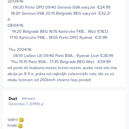
20/04/16
06:30 Porto
OPO
09:40 Geneva
GVA
easyJet
€24.99
18:20 Geneva
GVA
20:15 Belgrade
BEG
easyJet
€32.21
ili
08/04/16
14:20 Belgrade
BEG
16:15 Karlsruhe
FKB…
Wizz
€18.12
17:10 Karlsruhe
FKB…
18:55 Porto
OPO
Ryanair
€31.99
Thu 21/04/16
06:10 Lisbon
LIS
09:40 Paris
BVA…
Ryanair
Live!
€28.99
Thu 15:15 Paris
BVA…
17:35 Belgrade
BEG
Wizz
.
€59.99
od porta do lisabona mozes brzim vozom, preko neta isto ima
akcija po 8 9 e, jedna od najboljih zeleznickih ruta, ide se uz
obalu brzinom od 250km/h stvarno lepi predeli
Author stats
Dust
Members
December 7, 2015
10 yr
sjajno
hvala