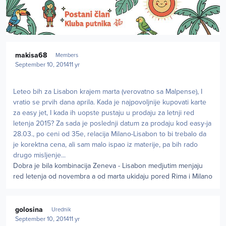
Author stats
makisa68
Members
September 10, 2014
11 yr
Leteo bih za Lisabon krajem marta (verovatno sa Malpense), I
vratio se prvih dana aprila. Kada je najpovoljnije kupovati karte
za easy jet, I kada ih uopste pustaju u prodaju za letnji red
letenja 2015? Za sada je poslednji datum za prodaju kod easy-ja
28.03., po ceni od 35e, relacija Milano-Lisabon to bi trebalo da
je korektna cena, ali sam malo ispao iz materije, pa bih rado
drugo misljenje...
Dobra je bila kombinacija Zeneva - Lisabon medjutim menjaju
red letenja od novembra a od marta ukidaju pored Rima i Milano
Author stats
golosina
Urednik
September 10, 2014
11 yr