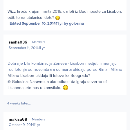
Wizz kreće krajem marta 2015. da leti iz Budimpešte za Lisabon.
edit: to na utakmicu idete?
Edited
September 10, 2014
11 yr
by golosina
Author stats
sasha036
Members
September 11, 2014
11 yr
Dobra je bila kombinacija Zeneva - Lisabon medjutim menjaju
red letenja od novembra a od marta ukidaju pored Rima i Milano
Milano-Lisabon ukidaju ili letove ka Beogradu?
@ Golosina: Naravno, a ako odluce da igraju severno of
Lisabona, eto nas u komsiluku
4 weeks later...
Author stats
makisa68
Members
October 9, 2014
11 yr