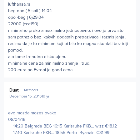
lufthansa.rs
beg-opo ( 5 sati ) 14.04
opo -beg ( 6)29.04
22000 (cca190)
minimalno preko a maximalno jednostavno. i ovo je prvo sto
sam potrazio bez ikakvih dodatnih pretrazivaca i razmisljanja ,
recimo da je to minimum koji bi bilo ko mogao skontati bez iciji
pomoci.
a o tome trenutno diskutujem.
minimalna cena za minimalno znanje i trud.
200 eura po Evropi je good cena.
Author stats
Dust
Members
December 15, 2015
10 yr
evo mozda mozes ovako
08/04/16
14:20 Belgrade BEG 16:15 Karlsruhe FKB… wizz €18.12
17:10 Karlsruhe FKB… 18:55 Porto Ryanair €31.99