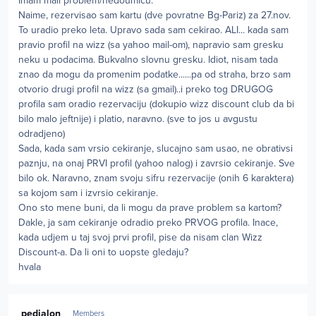
Imam mali problem/nedoumicu.
Naime, rezervisao sam kartu (dve povratne Bg-Pariz) za 27.nov.
To uradio preko leta. Upravo sada sam cekirao. ALI... kada sam
pravio profil na wizz (sa yahoo mail-om), napravio sam gresku
neku u podacima. Bukvalno slovnu gresku. Idiot, nisam tada
znao da mogu da promenim podatke......pa od straha, brzo sam
otvorio drugi profil na wizz (sa gmail)..i preko tog DRUGOG
profila sam oradio rezervaciju (dokupio wizz discount club da bi
bilo malo jeftnije) i platio, naravno. (sve to jos u avgustu
odradjeno)
Sada, kada sam vrsio cekiranje, slucajno sam usao, ne obrativsi
paznju, na onaj PRVI profil (yahoo nalog) i zavrsio cekiranje. Sve
bilo ok. Naravno, znam svoju sifru rezervacije (onih 6 karaktera)
sa kojom sam i izvrsio cekiranje.
Ono sto mene buni, da li mogu da prave problem sa kartom?
Dakle, ja sam cekiranje odradio preko PRVOG profila. Inace,
kada udjem u taj svoj prvi profil, pise da nisam clan Wizz
Discount-a. Da li oni to uopste gledaju?
hvala
Author stats
pedjalon
Members