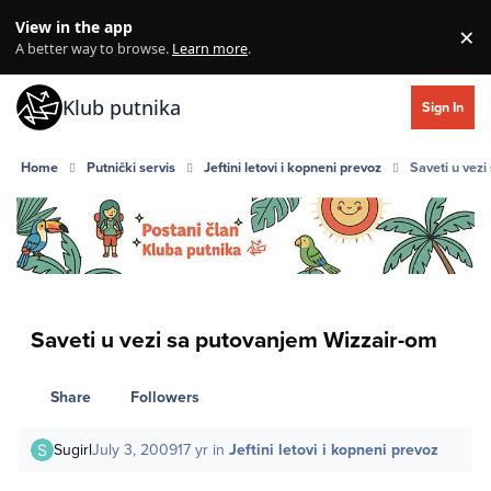
Skip to content
View in the app
×
Di
A better way to browse.
Learn more
.
Klub putnika
Sign In
Home
Putnički servis
Jeftini letovi i kopneni prevoz
Saveti u vez
Saveti u vezi sa putovanjem Wizzair-om
Share
Followers
Sugirl
July 3, 2009
17 yr
in
Jeftini letovi i kopneni prevoz