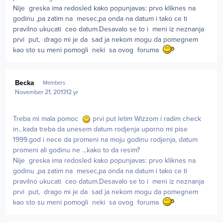
Nije greska ima redosled kako popunjavas: prvo kliknes na
godinu ,pa zatim na mesec,pa onda na datum i tako ce ti
pravilno ukucati ceo datum.Desavalo se to i meni iz neznanja
prvi put, drago mi je da sad ja nekom mogu da pomegnem
kao sto su meni pomogli neki sa ovog foruma
Author stats
Becka
Members
November 21, 2013
12 yr
Treba mi mala pomoc
prvi put letim Wizzom i radim check
in...kada treba da unesem datum rodjenja uporno mi pise
1999.god i nece da promeni na moju godinu rodjenja, datum
promeni ali godinu ne ...kako to da resim?
Nije greska ima redosled kako popunjavas: prvo kliknes na
godinu ,pa zatim na mesec,pa onda na datum i tako ce ti
pravilno ukucati ceo datum.Desavalo se to i meni iz neznanja
prvi put, drago mi je da sad ja nekom mogu da pomegnem
kao sto su meni pomogli neki sa ovog foruma