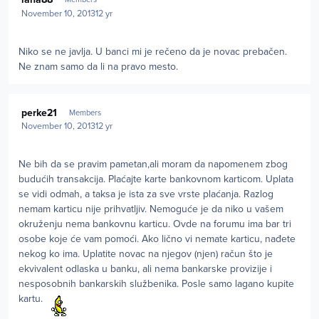
November 10, 2013
12 yr
Niko se ne javlja. U banci mi je rečeno da je novac prebačen.
Ne znam samo da li na pravo mesto.
Author stats
perke21
Members
November 10, 2013
12 yr
Ne bih da se pravim pametan,ali moram da napomenem zbog
budućih transakcija. Plaćajte karte bankovnom karticom. Uplata
se vidi odmah, a taksa je ista za sve vrste plaćanja. Razlog
nemam karticu nije prihvatljiv. Nemoguće je da niko u vašem
okruženju nema bankovnu karticu. Ovde na forumu ima bar tri
osobe koje će vam pomoći. Ako lično vi nemate karticu, nađete
nekog ko ima. Uplatite novac na njegov (njen) račun što je
ekvivalent odlaska u banku, ali nema bankarske provizije i
nesposobnih bankarskih službenika. Posle samo lagano kupite
kartu.