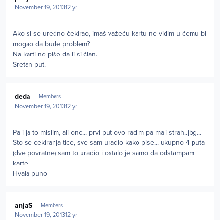
November 19, 2013
12 yr
Ako si se uredno čekirao, imaš važeću kartu ne vidim u čemu bi
mogao da bude problem?
Na karti ne piše da li si član.
Sretan put.
Author stats
deda
Members
November 19, 2013
12 yr
Pa i ja to mislim, ali ono... prvi put ovo radim pa mali strah..jbg...
Sto se cekiranja tice, sve sam uradio kako pise... ukupno 4 puta
(dve povratne) sam to uradio i ostalo je samo da odstampam
karte.
Hvala puno
Author stats
anjaS
Members
November 19, 2013
12 yr