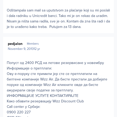
Odštampala sam mail sa uputstvom za plaćanje koji su mi poslali
i dala radniku u Unicredit banci. Tako mi je on rekao da uradim.
Nisam ja ništa sama radila, sve je on. Kontam da zna šta radi i da
je to urađeno kako treba. Putujem za 13 dana.
Author stats
pedjalon
Members
November 9, 2013
12 yr
Попуст од 2400 РСД на летове резервисане у новембру
Информације о претплати:
Ову е-поруку сте примили јер сте се претплатили на
билтене компаније Wizz Air. Да бисте престали да добијате
поруке од компаније Wizz Air кликните овде да бисте
ажурирали своје податке за претплату.
ИНФОРМАЦИЈЕ УСЛУГЕ КОНТАКТИРАЈТЕ
Како обавити резервацију Wizz Discount Club
Call center у Србији:
0900 220 227