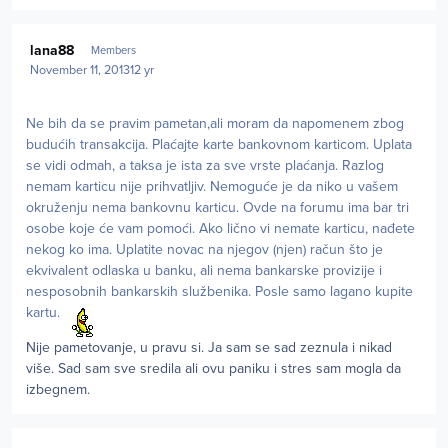
Author stats
lana88
Members
November 11, 2013
12 yr
Ne bih da se pravim pametan,ali moram da napomenem zbog
budućih transakcija. Plaćajte karte bankovnom karticom. Uplata
se vidi odmah, a taksa je ista za sve vrste plaćanja. Razlog
nemam karticu nije prihvatljiv. Nemoguće je da niko u vašem
okruženju nema bankovnu karticu. Ovde na forumu ima bar tri
osobe koje će vam pomoći. Ako lično vi nemate karticu, nađete
nekog ko ima. Uplatite novac na njegov (njen) račun što je
ekvivalent odlaska u banku, ali nema bankarske provizije i
nesposobnih bankarskih službenika. Posle samo lagano kupite
kartu.
Nije pametovanje, u pravu si. Ja sam se sad zeznula i nikad
više. Sad sam sve sredila ali ovu paniku i stres sam mogla da
izbegnem.
Author stats