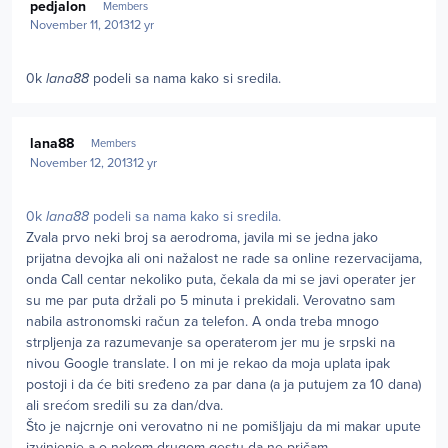
pedjalon
Members
November 11, 2013
12 yr
0k
lana88
podeli sa nama kako si sredila.
Author stats
lana88
Members
November 12, 2013
12 yr
0k
lana88
podeli sa nama kako si sredila.
Zvala prvo neki broj sa aerodroma, javila mi se jedna jako
prijatna devojka ali oni nažalost ne rade sa online rezervacijama,
onda Call centar nekoliko puta, čekala da mi se javi operater jer
su me par puta držali po 5 minuta i prekidali. Verovatno sam
nabila astronomski račun za telefon. A onda treba mnogo
strpljenja za razumevanje sa operaterom jer mu je srpski na
nivou Google translate. I on mi je rekao da moja uplata ipak
postoji i da će biti sređeno za par dana (a ja putujem za 10 dana)
ali srećom sredili su za dan/dva.
Što je najcrnje oni verovatno ni ne pomišljaju da mi makar upute
izvinjenje a o nekom drugom gestu da ne pričam.