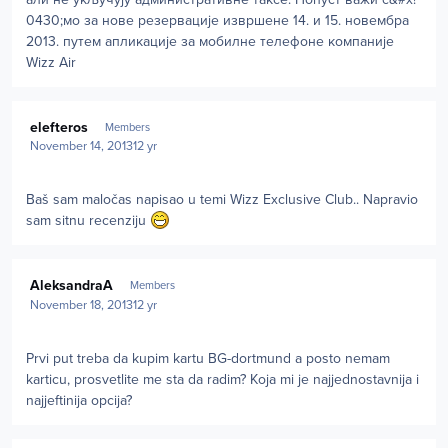
0430;мо за нове резервације извршене 14. и 15. новембра
2013. путем апликације за мобилне телефоне компаније
Wizz Air
Author stats
elefteros
Members
November 14, 2013
12 yr
Baš sam maločas napisao u temi Wizz Exclusive Club.. Napravio
sam sitnu recenziju
Author stats
AleksandraA
Members
November 18, 2013
12 yr
Prvi put treba da kupim kartu BG-dortmund a posto nemam
karticu, prosvetlite me sta da radim? Koja mi je najjednostavnija i
najjeftinija opcija?