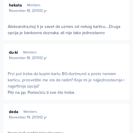
Author stats
hekata
Members
November 18, 2013
12 yr
Aleksandra,moj ti je savet da uzmes od nekog karticu....Druga
opcija je bankovna doznaka, ali nije tako jednostavno
Author stats
du-ki
Members
November 18, 2013
12 yr
Prvi put treba da kupim kartu BG-dortmund a posto nemam
karticu, prosvetlite me sta da radim? Koja mi je najjednostavnija i
najjeftinija opcija?
Piši na pp. Pomoćiću ti sve što treba.
Author stats
deda
Members
November 19, 2013
12 yr