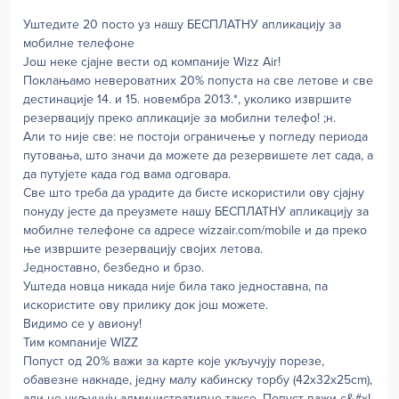
Уштедите 20 посто уз нашу БЕСПЛАТНУ апликацију за
мобилне телефоне
Још неке сјајне вести од компаније Wizz Air!
Поклањамо невероватних 20% попуста на све летове и све
дестинације 14. и 15. новембра 2013.*, уколико извршите
резервацију преко апликације за мобилни телефо! ;н.
Али то није све: не постоји ограничење у погледу периода
путовања, што значи да можете да резервишете лет сада, а
да путујете када год вама одговара.
Све што треба да урадите да бисте искористили ову сјајну
понуду јесте да преузмете нашу БЕСПЛАТНУ апликацију за
мобилне телефоне са адресе wizzair.com/mobile и да преко
ње извршите резервацију својих летова.
Једноставно, безбедно и брзо.
Уштеда новца никада није била тако једноставна, па
искористите ову прилику док још можете.
Видимо се у авиону!
Тим компаније WIZZ
Попуст од 20% важи за карте које укључују порезе,
обавезне накнаде, једну малу кабинску торбу (42x32x25cm),
али не укључују административне таксе. Попуст важи с&#x!