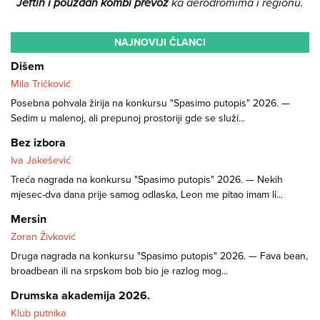
Jeftin i pouzdan kombi prevoz
ka aerodromima i regionu.
NAJNOVIJI ČLANCI
Dišem
Mila Tričković
Posebna pohvala žirija na konkursu "Spasimo putopis" 2026. —
Sedim u malenoj, ali prepunoj prostoriji gde se služi...
Bez izbora
Iva Jakešević
Treća nagrada na konkursu "Spasimo putopis" 2026. — Nekih
mjesec-dva dana prije samog odlaska, Leon me pitao imam li...
Mersin
Zoran Živković
Druga nagrada na konkursu "Spasimo putopis" 2026. — Fava bean,
broadbean ili na srpskom bob bio je razlog mog...
Drumska akademija 2026.
Klub putnika