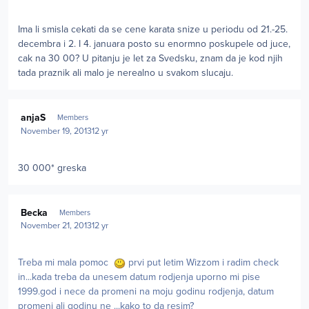
Ima li smisla cekati da se cene karata snize u periodu od 21.-25.
decembra i 2. I 4. januara posto su enormno poskupele od juce,
cak na 30 00? U pitanju je let za Svedsku, znam da je kod njih
tada praznik ali malo je nerealno u svakom slucaju.
Author stats
anjaS
Members
November 19, 2013
12 yr
30 000* greska
Author stats
Becka
Members
November 21, 2013
12 yr
Treba mi mala pomoc
prvi put letim Wizzom i radim check
in...kada treba da unesem datum rodjenja uporno mi pise
1999.god i nece da promeni na moju godinu rodjenja, datum
promeni ali godinu ne ...kako to da resim?