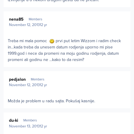
Author stats
nena85
Members
November 12, 2013
12 yr
Treba mi mala pomoc
prvi put letim Wizzom i radim check
in...kada treba da unesem datum rodjenja uporno mi pise
1999.god i nece da promeni na moju godinu rodjenja, datum
promeni ali godinu ne ...kako to da resim?
Author stats
pedjalon
Members
November 12, 2013
12 yr
Možda je problem u radu sajta. Pokušaj kasnije.
Author stats
du-ki
Members
November 13, 2013
12 yr