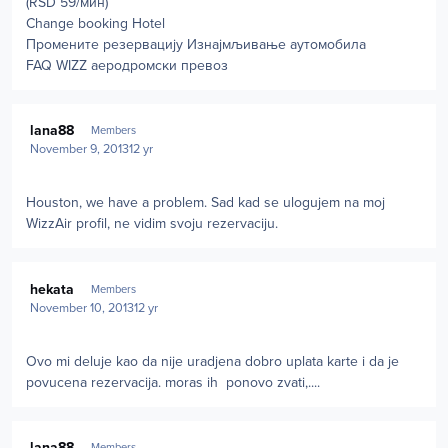
(RSD 59/мин)
Change booking Hotel
Промените резервацију Изнајмљивање аутомобила
FAQ WIZZ аеродромски превоз
Author stats
lana88
Members
November 9, 2013
12 yr
Houston, we have a problem. Sad kad se ulogujem na moj
WizzAir profil, ne vidim svoju rezervaciju.
Author stats
hekata
Members
November 10, 2013
12 yr
Ovo mi deluje kao da nije uradjena dobro uplata karte i da je
povucena rezervacija. moras ih ponovo zvati,....
Author stats
lana88
Members