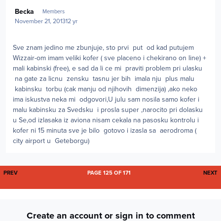
Author stats
Becka
Members
November 21, 2013
12 yr
Sve znam jedino me zbunjuje, sto prvi put od kad putujem
Wizzair-om imam veliki kofer ( sve placeno i chekirano on line) +
mali kabinski (free), e sad da li ce mi praviti problem pri ulasku
na gate za licnu zensku tasnu jer bih imala nju plus malu
kabinsku torbu (cak manju od njihovih dimenzija) ,ako neko
ima iskustva neka mi odgovori,U julu sam nosila samo kofer i
malu kabinsku za Svedsku i prosla super ,narocito pri dolasku
u Se,od izlasaka iz aviona nisam cekala na pasosku kontrolu i
kofer ni 15 minuta sve je bilo gotovo i izasla sa aerodroma (
city airport u Geteborgu)
FIRST PAGE
L
PREV
PAGE 125 OF 171
NEXT
Create an account or sign in to comment