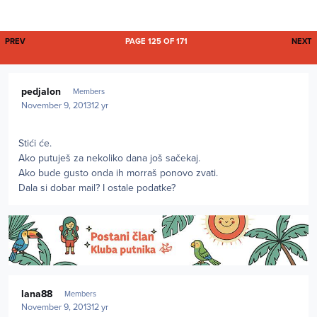
FIRST PAGE
L
PREV
PAGE 125 OF 171
NEXT
Author stats
pedjalon
Members
November 9, 2013
12 yr
Stići će.
Ako putuješ za nekoliko dana još sačekaj.
Ako bude gusto onda ih morraš ponovo zvati.
Dala si dobar mail? I ostale podatke?
Author stats
lana88
Members
November 9, 2013
12 yr