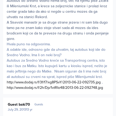
Autobus do Sredno Vodno nema broj, vec na njemu pise Zicara
ili Mileniumski Krst, a krece sa zeljeznicke stanice i prolazi kroz
centar grada tako da ako si negde u centru mozes da ga
uhvatis na stanici Rekord.
A Sisevski manastir je sa druge strane jezera i ni sam bila dugo
tamo pa ne znam kako stoje stvari sada ali mozes da ides
brodicem koji ce da te preveze na drugu stranu i onda penjanje
gore.
Hvala puno na odgovorima.
A odakle ide, odnosno gde da uhvatim, taj autobus koji ide do
Sredno Vodno. Ima li on neki broj?
Autobus za Sredno Vodno kreće sa Transportnog centra, isto
kao i bus za Matku. Isto kupuješ kartu u kiosku ispred, nešto je
malo jeftinija nego do Matke. Nisam siguran da li ima neki broj
ali autobusi su crveni na sprat, ispred piše Milenijumski krst.
http://www.dodaj.rs/f/3f/f7/xg8PSvY/2013-06-22-092735.jpg
,
http://www.dodaj.rs/f/2h/Dp/1vtRIo48/2013-06-22-092748.jpg
Guest baki70
Guests
July 29, 2013
13 yr