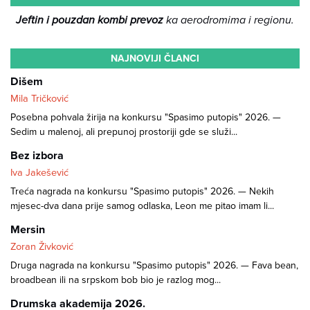
Jeftin i pouzdan kombi prevoz
ka aerodromima i regionu.
NAJNOVIJI ČLANCI
Dišem
Mila Tričković
Posebna pohvala žirija na konkursu "Spasimo putopis" 2026. —
Sedim u malenoj, ali prepunoj prostoriji gde se služi...
Bez izbora
Iva Jakešević
Treća nagrada na konkursu "Spasimo putopis" 2026. — Nekih
mjesec-dva dana prije samog odlaska, Leon me pitao imam li...
Mersin
Zoran Živković
Druga nagrada na konkursu "Spasimo putopis" 2026. — Fava bean,
broadbean ili na srpskom bob bio je razlog mog...
Drumska akademija 2026.