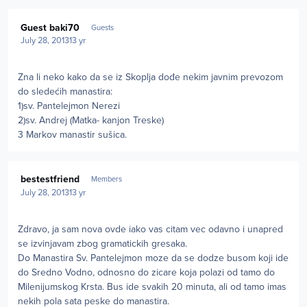
Guest baki70
Guests
July 28, 2013
13 yr
Zna li neko kako da se iz Skoplja dođe nekim javnim prevozom
do sledećih manastira:
1)sv. Pantelejmon Nerezi
2)sv. Andrej (Matka- kanjon Treske)
3 Markov manastir sušica.
Author stats
bestestfriend
Members
July 28, 2013
13 yr
Zdravo, ja sam nova ovde iako vas citam vec odavno i unapred
se izvinjavam zbog gramatickih gresaka.
Do Manastira Sv. Pantelejmon moze da se dodze busom koji ide
do Sredno Vodno, odnosno do zicare koja polazi od tamo do
Milenijumskog Krsta. Bus ide svakih 20 minuta, ali od tamo imas
nekih pola sata peske do manastira.