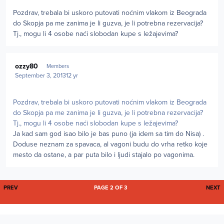
Pozdrav, trebala bi uskoro putovati noćnim vlakom iz Beograda
do Skopja pa me zanima je li guzva, je li potrebna rezervacija?
Tj., mogu li 4 osobe naći slobodan kupe s ležajevima?
Author stats
ozzy80
Members
September 3, 2013
12 yr
Pozdrav, trebala bi uskoro putovati noćnim vlakom iz Beograda
do Skopja pa me zanima je li guzva, je li potrebna rezervacija?
Tj., mogu li 4 osobe naći slobodan kupe s ležajevima?
Ja kad sam god isao bilo je bas puno (ja idem sa tim do Nisa) .
Doduse neznam za spavaca, al vagoni budu do vrha retko koje
mesto da ostane, a par puta bilo i ljudi stajalo po vagonima.
FIRST PAGE
L
PREV
PAGE 2 OF 3
NEXT