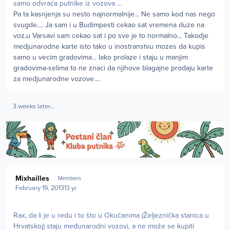
samo odvraća putnike iz vozova ...
Pa ta kasnjenja su nesto najnormalnije... Ne samo kod nas nego
svugde.... Ja sam i u Budimpesti cekao sat vremena duze na
voz,u Varsavi sam cekao sat i po sve je to normalno... Takodje
medjunarodne karte isto tako u inostranstvu mozes da kupis
samo u vecim gradovima... Iako prolaze i staju u manjim
gradovima-selima to ne znaci da njihove blagajne prodaju karte
za medjunarodne vozove....
3 weeks later...
Author stats
Mixhailles
Members
February 19, 2013
13 yr
Rax, da li je u redu i to što u Okučanima (Željeznička stanica u
Hrvatskoj) staju međunarodni vozovi, a ne može se kupiti