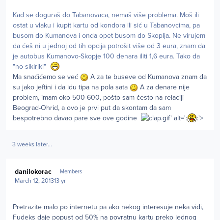
Kad se doguraš do Tabanovaca, nemaš više problema. Moš ili
ostat u vlaku i kupit kartu od kondora ili sić u Tabanovcima, pa
busom do Kumanova i onda opet busom do Skoplja. Ne virujem
da ćeš ni u jednoj od tih opcija potrošit više od 3 eura, znam da
je autobus Kumanovo-Skopje 100 denara iliti 1,6 eura. Tako da
"no sikiriki"
Ma snaćićemo se već
A za te buseve od Kumanova znam da
su jako jeftini i da idu tipa na pola sata
A za denare nije
problem, imam oko 500-600, pošto sam često na relaciji
Beograd-Ohrid, a ovo je prvi put da skontam da sam
bespotrebno davao pare sve ove godine
.gif' alt=':
:'>
3 weeks later...
Author stats
danilokorac
Members
March 12, 2013
13 yr
Pretrazite malo po internetu pa ako nekog interesuje neka vidi,
Fudeks daje popust od 50% na povratnu kartu preko jednog