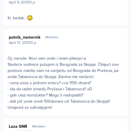
April 9, 2013
13 yr
Ih, bedak..
Author stats
putnik_namernik
Members
April 13, 2013
13 yr
Oj, narode. Novi sam ovde i imam pitanje/-a.
Sledeće sedmice putujem iz Beograda za Skopje. Čitajući ove
postove naletio sam na varijantu od Beograda do Preševa, pa
onda Tabanovca do Skopja. Zanima me sledeće:
- cena voza u jednom smeru? cca 1150 dinara?
- šta da radim između Preševa i Tabanovca? xD
- gde ulazi kondukter? Mogu li nadoplatiti?
- dali još uvek vredi 100denara od Tabanovca do Skopja?
Unapred se zahvaljujem!
Author stats
Laza GNR
Members