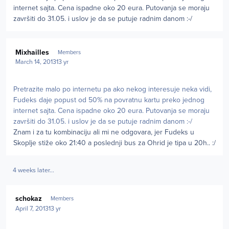
internet sajta. Cena ispadne oko 20 eura. Putovanja se moraju
završiti do 31.05. i uslov je da se putuje radnim danom :-/
Author stats
Mixhailles
Members
March 14, 2013
13 yr
Pretrazite malo po internetu pa ako nekog interesuje neka vidi,
Fudeks daje popust od 50% na povratnu kartu preko jednog
internet sajta. Cena ispadne oko 20 eura. Putovanja se moraju
završiti do 31.05. i uslov je da se putuje radnim danom :-/
Znam i za tu kombinaciju ali mi ne odgovara, jer Fudeks u
Skoplje stiže oko 21:40 a poslednji bus za Ohrid je tipa u 20h.. :/
4 weeks later...
Author stats
schokaz
Members
April 7, 2013
13 yr