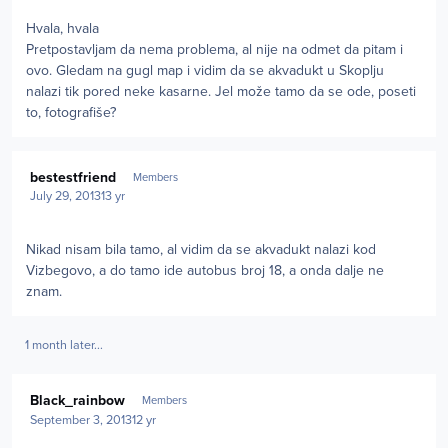
Hvala, hvala
Pretpostavljam da nema problema, al nije na odmet da pitam i
ovo. Gledam na gugl map i vidim da se akvadukt u Skoplju
nalazi tik pored neke kasarne. Jel može tamo da se ode, poseti
to, fotografiše?
Author stats
bestestfriend
Members
July 29, 2013
13 yr
Nikad nisam bila tamo, al vidim da se akvadukt nalazi kod
Vizbegovo, a do tamo ide autobus broj 18, a onda dalje ne
znam.
1 month later...
Author stats
Black_rainbow
Members
September 3, 2013
12 yr