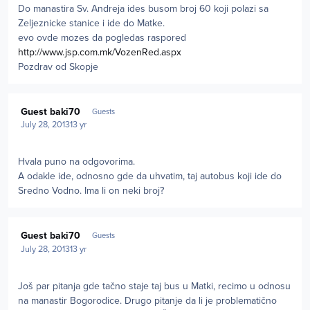
Do manastira Sv. Andreja ides busom broj 60 koji polazi sa
Zeljeznicke stanice i ide do Matke.
evo ovde mozes da pogledas raspored
http://www.jsp.com.mk/VozenRed.aspx
Pozdrav od Skopje
Guest baki70
Guests
July 28, 2013
13 yr
Hvala puno na odgovorima.
A odakle ide, odnosno gde da uhvatim, taj autobus koji ide do
Sredno Vodno. Ima li on neki broj?
Guest baki70
Guests
July 28, 2013
13 yr
Još par pitanja gde tačno staje taj bus u Matki, recimo u odnosu
na manastir Bogorodice. Drugo pitanje da li je problematično