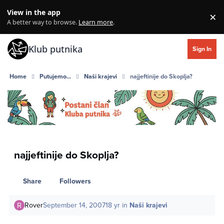
Skip to content
View in the app
×
Di
A better way to browse.
Learn more
.
Klub putnika
Sign In
Home
Putujemo...
Naši krajevi
najjeftinije do Skoplja?
najjeftinije do Skoplja?
Share
Followers
Rover
September 14, 2007
18 yr
in
Naši krajevi