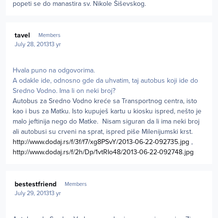
popeti se do manastira sv. Nikole Šiševskog.
Author stats
tavel
Members
July 28, 2013
13 yr
Hvala puno na odgovorima.
A odakle ide, odnosno gde da uhvatim, taj autobus koji ide do
Sredno Vodno. Ima li on neki broj?
Autobus za Sredno Vodno kreće sa Transportnog centra, isto
kao i bus za Matku. Isto kupuješ kartu u kiosku ispred, nešto je
malo jeftinija nego do Matke. Nisam siguran da li ima neki broj
ali autobusi su crveni na sprat, ispred piše Milenijumski krst.
http://www.dodaj.rs/f/3f/f7/xg8PSvY/2013-06-22-092735.jpg
,
http://www.dodaj.rs/f/2h/Dp/1vtRIo48/2013-06-22-092748.jpg
Author stats
bestestfriend
Members
July 29, 2013
13 yr