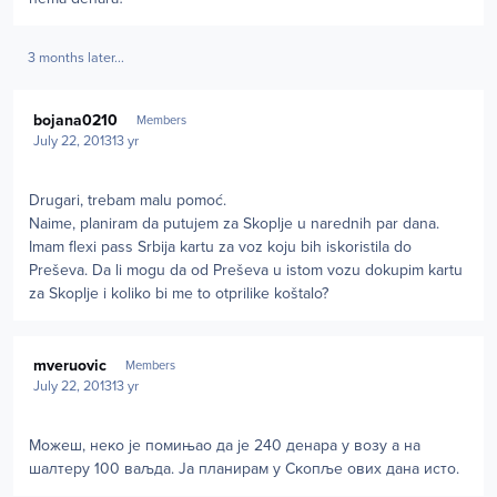
3 months later...
Author stats
bojana0210
Members
July 22, 2013
13 yr
Drugari, trebam malu pomoć.
Naime, planiram da putujem za Skoplje u narednih par dana.
Imam flexi pass Srbija kartu za voz koju bih iskoristila do
Preševa. Da li mogu da od Preševa u istom vozu dokupim kartu
za Skoplje i koliko bi me to otprilike koštalo?
Author stats
mveruovic
Members
July 22, 2013
13 yr
Можеш, неко је помињао да је 240 денара у возу а на
шалтеру 100 ваљда. Ја планирам у Скопље ових дана исто.