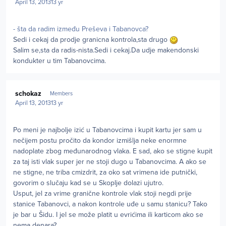
April 13, 2013
13 yr
- šta da radim između Preševa i Tabanovca?
Sedi i cekaj da prodje granicna kontrola,sta drugo
Salim se,sta da radis-nista.Sedi i cekaj.Da udje makendonski
kondukter u tim Tabanovcima.
Author stats
schokaz
Members
April 13, 2013
13 yr
Po meni je najbolje izić u Tabanovcima i kupit kartu jer sam u
nečijem postu pročito da kondor izmišlja neke enormne
nadoplate zbog međunarodnog vlaka. E sad, ako se stigne kupit
za taj isti vlak super jer ne stoji dugo u Tabanovcima. A ako se
ne stigne, ne triba cmizdrit, za oko sat vrimena ide putnički,
govorim o slučaju kad se u Skoplje dolazi ujutro.
Usput, jel za vrime granične kontrole vlak stoji negdi prije
stanice Tabanovci, a nakon kontrole uđe u samu stanicu? Tako
je bar u Šidu. I jel se može platit u evrićima ili karticom ako se
nema denara?