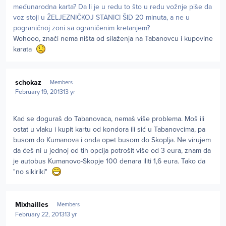
međunarodna karta? Da li je u redu to što u redu vožnje piše da
voz stoji u ŽELJEZNIČKOJ STANICI ŠID 20 minuta, a ne u
pograničnoj zoni sa ograničenim kretanjem?
Wohooo, znači nema ništa od silaženja na Tabanovcu i kupovine
karata
Author stats
schokaz
Members
February 19, 2013
13 yr
Kad se doguraš do Tabanovaca, nemaš više problema. Moš ili
ostat u vlaku i kupit kartu od kondora ili sić u Tabanovcima, pa
busom do Kumanova i onda opet busom do Skoplja. Ne virujem
da ćeš ni u jednoj od tih opcija potrošit više od 3 eura, znam da
je autobus Kumanovo-Skopje 100 denara iliti 1,6 eura. Tako da
"no sikiriki"
Author stats
Mixhailles
Members
February 22, 2013
13 yr