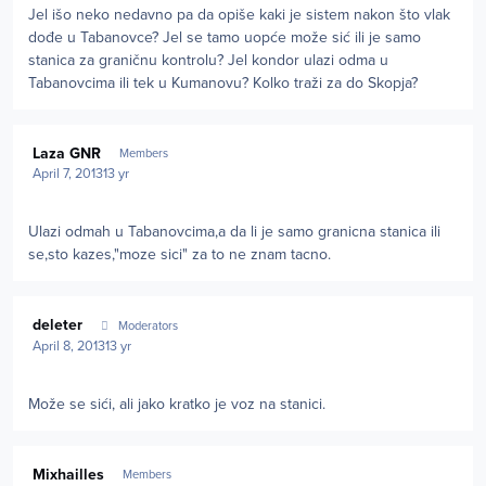
Jel išo neko nedavno pa da opiše kaki je sistem nakon što vlak
dođe u Tabanovce? Jel se tamo uopće može sić ili je samo
stanica za graničnu kontrolu? Jel kondor ulazi odma u
Tabanovcima ili tek u Kumanovu? Kolko traži za do Skopja?
Author stats
Laza GNR
Members
April 7, 2013
13 yr
Ulazi odmah u Tabanovcima,a da li je samo granicna stanica ili
se,sto kazes,"moze sici" za to ne znam tacno.
Author stats
deleter
Moderators
April 8, 2013
13 yr
Može se sići, ali jako kratko je voz na stanici.
Author stats
Mixhailles
Members