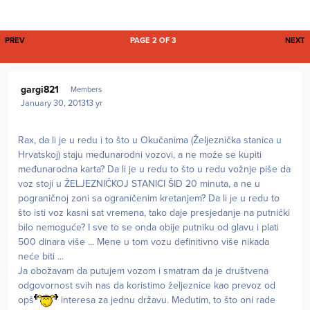
FIRST PAGE
L
PREV
PAGE 2 OF 3
NEXT
Author stats
gargi821
Members
January 30, 2013
13 yr
Rax, da li je u redu i to što u Okučanima (Željeznička stanica u
Hrvatskoj) staju međunarodni vozovi, a ne može se kupiti
međunarodna karta? Da li je u redu to što u redu vožnje piše da
voz stoji u ŽELJEZNIČKOJ STANICI ŠID 20 minuta, a ne u
pograničnoj zoni sa ograničenim kretanjem? Da li je u redu to
što isti voz kasni sat vremena, tako daje presjedanje na putnički
bilo nemoguće? I sve to se onda obije putniku od glavu i plati
500 dinara više ... Mene u tom vozu definitivno više nikada
neće biti ...
Ja obožavam da putujem vozom i smatram da je društvena
odgovornost svih nas da koristimo željeznice kao prevoz od
opš
interesa za jednu državu. Međutim, to što oni rade