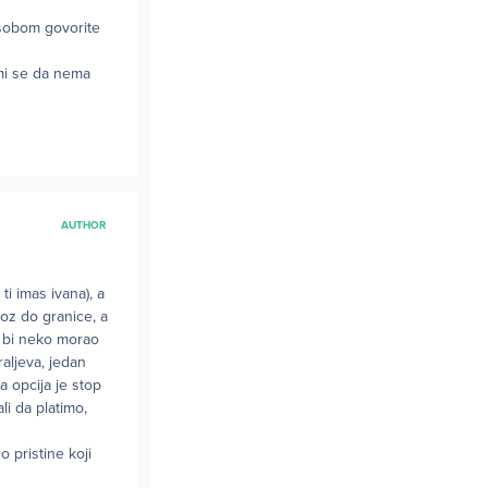
 sobom govorite
 mi se da nema
AUTHOR
ti imas ivana), a
voz do granice, a
a bi neko morao
aljeva, jedan
a opcija je stop
li da platimo,
 pristine koji