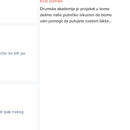
Klub putnika
Drumska akademija je projekat u kome
delimo naše putničko iskustvo da bismo
vam pomogli da putujete svetom lakše,...
jerbo ne bih po
ti ipak nekog