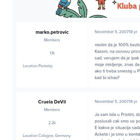
marko.petrovic
November 5, 2007
18 yr
Members
mislim da je 100% bezb
Kazem, na osnovu prica 
1.1k
posts
sad, verujem da je ipak 
moje misljenje, znas da
Location
Pantelej
ako ti treba smestaj u P
kad bi ishao?
Cruela DeVil
November 5, 2007
18 yr
Members
Ja sam bila u Pristini,
poslusali cak smo se po
2.2k
posts
E kakva je situacija sada
Acketa i ja smo u konta
Location
Cologne, Germany