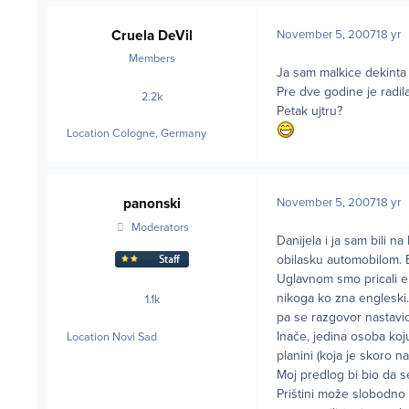
Cruela DeVil
November 5, 2007
18 yr
Members
Ja sam malkice dekinta 
Pre dve godine je radil
2.2k
posts
Petak ujtru?
Location
Cologne, Germany
panonski
November 5, 2007
18 yr
Moderators
Danijela i ja sam bili 
obilasku automobilom. B
Uglavnom smo pricali en
nikoga ko zna engleski.
1.1k
posts
pa se razgovor nastavi
Inače, jedina osoba koj
Location
Novi Sad
planini (koja je skoro 
Moj predlog bi bio da se
Prištini može slobodno d