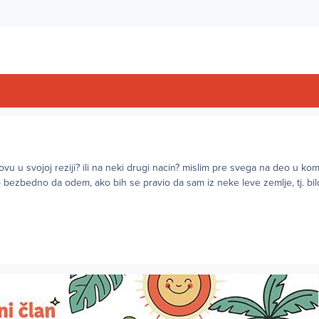
ovu u svojoj reziji? ili na neki drugi nacin? mislim pre svega na deo u kom
ilo bezbedno da odem, ako bih se pravio da sam iz neke leve zemlje, tj. bil