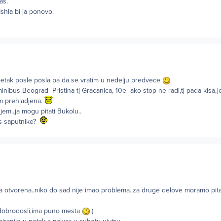
as.
Ishla bi ja ponovo.
, petak posle posla pa da se vratim u nedelju predvece
minibus Beograd- Pristina tj Gracanica, 10e -ako stop ne radi,tj pada kisa,
am prehladjena.
ijem..ja mogu pitati Bukolu..
as saputnike?
ta otvorena..niko do sad nije imao problema..za druge delove moramo pita
 dobrodosli,ima puno mesta
:)