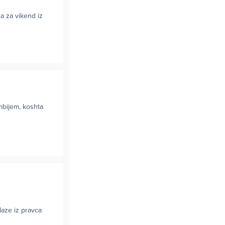
a za vikend iz
mbijem, koshta
laze iz pravca