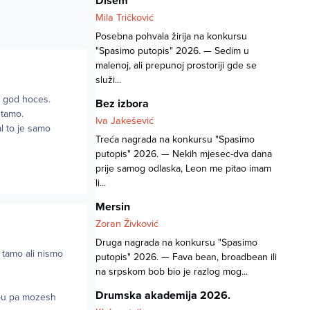
Dišem
Mila Tričković
Posebna pohvala žirija na konkursu
"Spasimo putopis" 2026. — Sedim u
malenoj, ali prepunoj prostoriji gde se
služi...
e god hoces.
Bez izbora
 tamo.
Iva Jakešević
al to je samo
Treća nagrada na konkursu "Spasimo
putopis" 2026. — Nekih mjesec-dva dana
prije samog odlaska, Leon me pitao imam
li...
Mersin
Zoran Živković
Druga nagrada na konkursu "Spasimo
 tamo ali nismo
putopis" 2026. — Fava bean, broadbean ili
na srpskom bob bio je razlog mog...
Drumska akademija 2026.
C-u pa mozesh