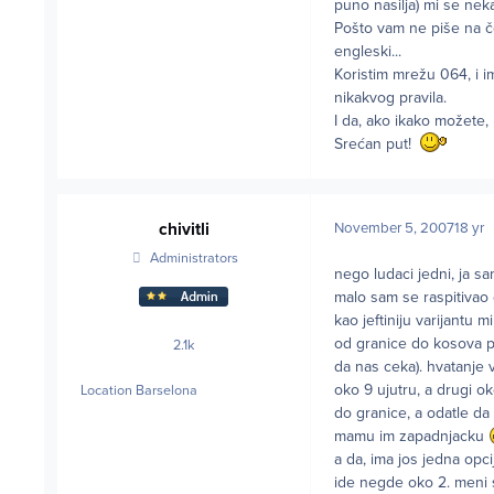
puno nasilja) mi se neka
Pošto vam ne piše na č
engleski...
Koristim mrežu 064, i i
nikakvog pravila.
I da, ako ikako možete,
Srećan put!
chivitli
November 5, 2007
18 yr
Administrators
nego ludaci jedni, ja sa
malo sam se raspitivao da
kao jeftiniju varijantu
od granice do kosova po
2.1k
posts
da nas ceka). hvatanje 
oko 9 ujutru, a drugi o
Location
Barselona
do granice, a odatle da
mamu im zapadnjacku
a da, ima jos jedna opc
ide negde oko 2. meni s