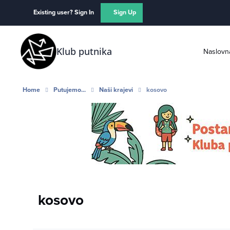
Skip to content
Existing user? Sign In
Sign Up
Klub putnika
Naslovn
Home
Putujemo...
Naši krajevi
kosovo
kosovo