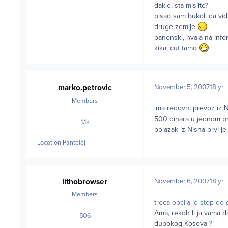
dakle, sta mislite?
pisao sam bukoli da vid
druge zemlje
panonski, hvala na info
kika, cut tamo
marko.petrovic
November 5, 2007
18 yr
Members
ima redovni prevoz iz N
500 dinara u jednom p
1.1k
posts
polazak iz Nisha prvi je
Location
Pantelej
lithobrowser
November 6, 2007
18 yr
Members
treca opcija je stop do
Ama, rekoh li ja vama d
506
posts
dubokog Kosova ?