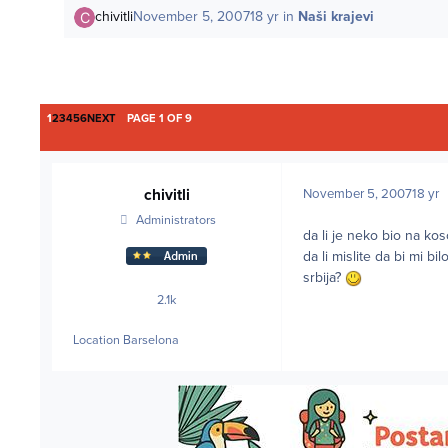
chivitli
November 5, 2007
18 yr
in
Naši krajevi
LAST PAGE
1
2
3
4
5
6
NEXT
PAGE 1 OF 9
chivitli
November 5, 2007
18 yr
Administrators
da li je neko bio na kos
da li mislite da bi mi b
srbija?
2.1k
posts
Location
Barselona