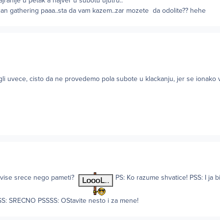
jranije u petak a najver u subotu ujutru..
ican gathering paaa..sta da vam kazem..zar mozete da odolite?? hehe
igli uvece, cisto da ne provedemo pola subote u klackanju, jer se ionako
ju vise srece nego pameti?
PS: Ko razume shvatice! PSS: I ja b
S: SRECNO PSSSS: OStavite nesto i za mene!