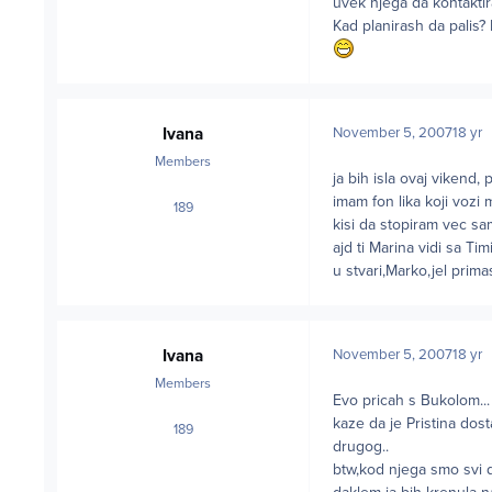
uvek njega da kontaktir
Kad planirash da palis? 
Ivana
November 5, 2007
18 yr
Members
ja bih isla ovaj vikend
imam fon lika koji vozi 
189
posts
kisi da stopiram vec s
ajd ti Marina vidi sa Tim
u stvari,Marko,jel prim
Ivana
November 5, 2007
18 yr
Members
Evo pricah s Bukolom...
kaze da je Pristina dos
189
posts
drugog..
btw,kod njega smo svi