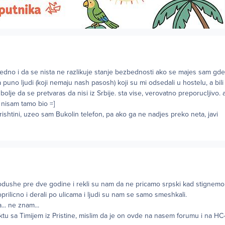
edno i da se nista ne razlikuje stanje bezbednosti ako se majes sam gd
puno ljudi (koji nemaju nash pasosh) koji su mi odsedali u hostelu, a bili
bolje da se pretvaras da nisi iz Srbije. sta vise, verovatno preporucljivo. 
 nisam tamo bio =]
rishtini, uzeo sam Bukolin telefon, pa ako ga ne nadjes preko neta, javi
 dodushe pre dve godine i rekli su nam da ne pricamo srpski kad stignemo
prilicno i derali po ulicama i ljudi su nam se samo smeshkali.
... ne znam...
ktu sa Timijem iz Pristine, mislim da je on ovde na nasem forumu i na H