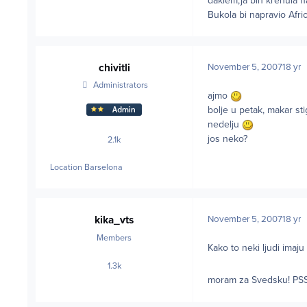
daklem,ja bih krenula na
Bukola bi napravio Afr
chivitli
November 5, 2007
18 yr
Administrators
ajmo
bolje u petak, makar st
nedelju
jos neko?
2.1k
posts
Location
Barselona
kika_vts
November 5, 2007
18 yr
Members
Kako to neki ljudi ima
1.3k
posts
moram za Svedsku! PSS