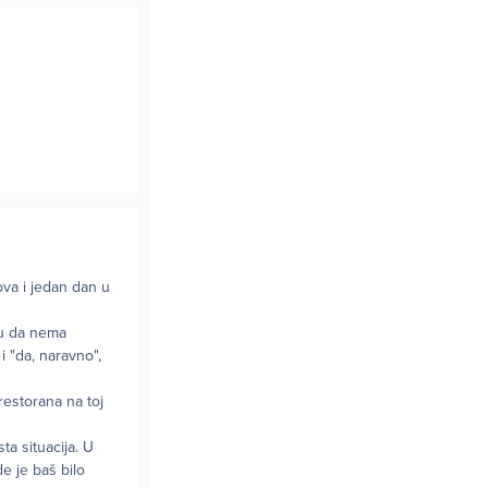
ova i jedan dan u
ju da nema
i "da, naravno",
restorana na toj
ta situacija. U
de je baš bilo