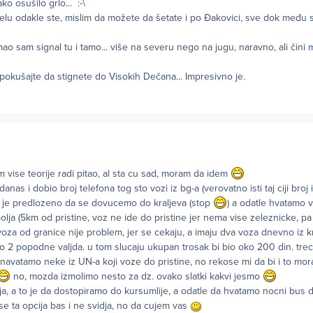
ko osušilo grlo... :-\
elu odakle ste, mislim da možete da šetate i po Đakovici, sve dok među
mao sam signal tu i tamo... više na severu nego na jugu, naravno, ali čini
 pokušajte da stignete do Visokih Dečana... Impresivno je.
m vise teorije radi pitao, al sta cu sad, moram da idem
nas i dobio broj telefona tog sto vozi iz bg-a (verovatno isti taj ciji broj i 
 mi je predlozeno da se dovucemo do kraljeva (stop
) a odatle hvatamo 
lja (5km od pristine, voz ne ide do pristine jer nema vise zeleznicke, p
voza od granice nije problem, jer se cekaju, a imaju dva voza dnevno iz kr
ko 2 popodne valjda. u tom slucaju ukupan trosak bi bio oko 200 din. trec
 navatamo neke iz UN-a koji voze do pristine, no rekose mi da bi i to mora
no, mozda izmolimo nesto za dz. ovako slatki kakvi jesmo
ija, a to je da dostopiramo do kursumlije, a odatle da hvatamo nocni bus do
e ta opcija bas i ne svidja, no da cujem vas