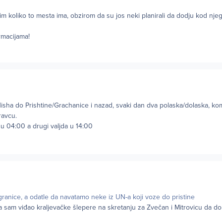
im koliko to mesta ima, obzirom da su jos neki planirali da dodju kod njeg
rmacijama!
isha do Prishtine/Grachanice i nazad, svaki dan dva polaska/dolaska, ko
ravcu.
 u 04:00 a drugi valjda u 14:00
 granice, a odatle da navatamo neke iz UN-a koji voze do pristine
a sam viđao kraljevačke šlepere na skretanju za Zvečan i Mitrovicu da do