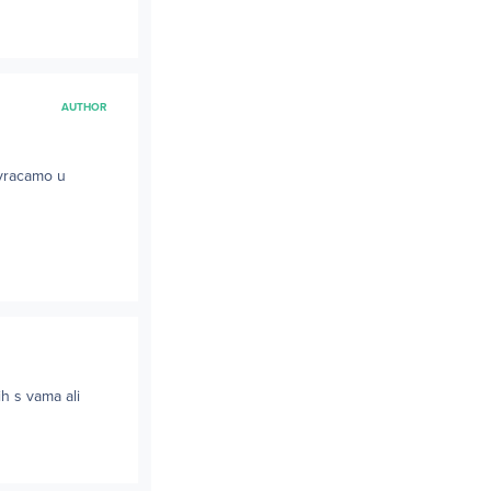
AUTHOR
 vracamo u
ih s vama ali