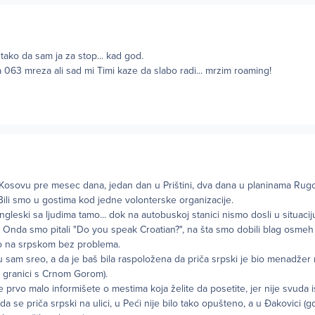
tako da sam ja za stop... kad god.
a 063 mreza ali sad mi Timi kaze da slabo radi... mrzim roaming!
na Kosovu pre mesec dana, jedan dan u Prištini, dva dana u planinama Rug
ili smo u gostima kod jedne volonterske organizacije.
gleski sa ljudima tamo... dok na autobuskoj stanici nismo dosli u situaci
 Onda smo pitali "Do you speak Croatian?", na šta smo dobili blag osmeh 
o na srpskom bez problema.
u sam sreo, a da je baš bila raspoložena da priča srpski je bio menadžer 
na granici s Crnom Gorom).
 prvo malo informišete o mestima koja želite da posetite, jer nije svuda is
a se priča srpski na ulici, u Peći nije bilo tako opušteno, a u Đakovici (g