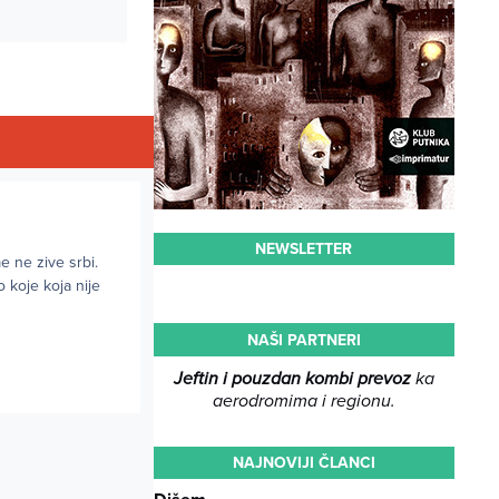
NEWSLETTER
e ne zive srbi.
o koje koja nije
NAŠI PARTNERI
Jeftin i pouzdan kombi prevoz
ka
aerodromima i regionu.
NAJNOVIJI ČLANCI