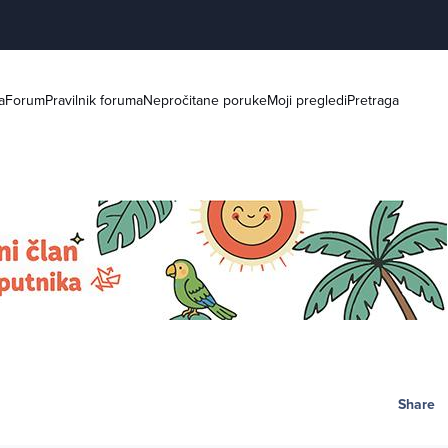
a
Forum
Pravilnik foruma
Nepročitane poruke
Moji pregledi
Pretraga
Share