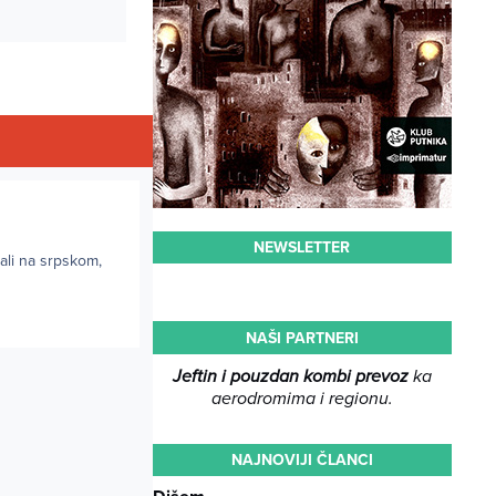
NEWSLETTER
čali na srpskom,
NAŠI PARTNERI
Jeftin i pouzdan kombi prevoz
ka
aerodromima i regionu.
NAJNOVIJI ČLANCI