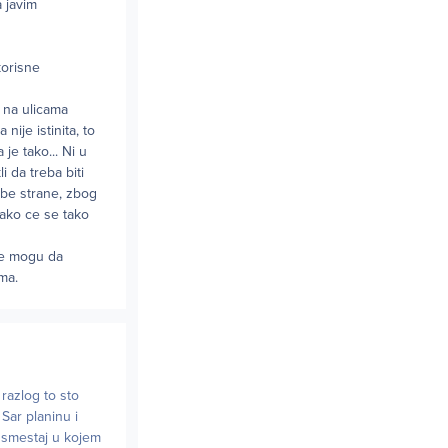
 javim
korisne
 na ulicama
ije istinita, to
je tako... Ni u
i da treba biti
obe strane, zbog
 ako ce se tako
 ne mogu da
ima.
razlog to sto
Sar planinu i
i smestaj u kojem