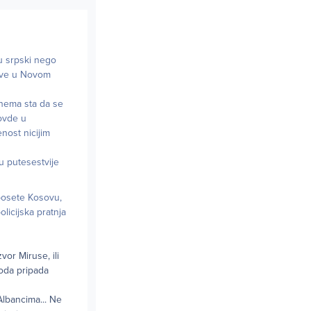
u srpski nego
jave u Novom
 nema sta da se
 ovde u
nost nicijim
u putesestvije
posete Kosovu,
olicijska pratnja
vor Miruse, ili
roda pripada
Albancima... Ne