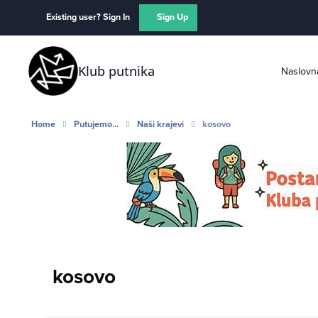
Skip to content
Existing user? Sign In
Sign Up
Klub putnika
Naslovn
Home
Putujemo...
Naši krajevi
kosovo
kosovo