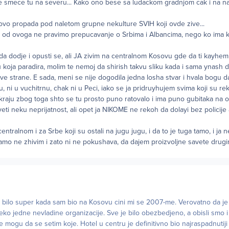
e smece tu na severu... Kako ono bese sa ludackom gradnjom cak i na na
vo propada pod naletom grupne nekulture SVIH koji ovde zive...
da od ovoga ne pravimo prepucavanje o Srbima i Albancima, nego ko ima 
a dodje i opusti se, ali JA zivim na centralnom Kosovu gde da ti kayhem
ja paradira, molim te nemoj da shirish takvu sliku kada i sama ynash da n
ve strane. E sada, meni se nije dogodila jedna losha stvar i hvala bogu da 
u, ni u vuchitrnu, chak ni u Peci, iako se ja pridruyhujem svima koji su rekl
kraju zbog toga shto se tu prosto puno ratovalo i ima puno gubitaka na 
ti neku neprijatnost, ali opet ja NIKOME ne rekoh da dolayi bez policije
 centralnom i za Srbe koji su ostali na jugu jugu, i da to je tuga tamo, i ja
tamo ne zhivim i zato ni ne pokushava, da dajem proizvoljne savete drug
 bilo super kada sam bio na Kosovu cini mi se 2007-me. Verovatno da je 
ko jedne nevladine organizacije. Sve je bilo obezbedjeno, a obisli smo i 
 mogu da se setim koje. Hotel u centru je definitivno bio najraspadnutij