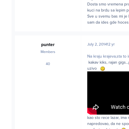
Dosta smo vremena provo
kuci na brdu sa lepim 
Sve u svemu bas mi je b
sam da ides gde hoces
punter
July 2, 2014
12 yr
Members
Na kraju krajeva,sta to 
kakav kiks, rajan gigs
40
posts
uzivo
kao sto rece lazar, ima 
napredovao, da ne spomi