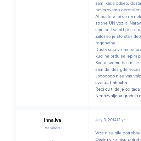
sam ikada odseo, dosta g
neverovatno opremljen 
Atmosfera mi se na neki 
strane UN vozila. Narav
smo se i sami i pricali 
Zalosno je sto stari de
rogobatna.
Dosta smo vremena provo
kuci na brdu sa lepim 
Sve u svemu bas mi je b
sam da ides gde hoces
Jaoooooo nisu vas valj
svetu... hahhaha
Reci cu ti da je od tad
Nedozvoljena gradnja na
Inna.Iva
July 3, 2014
12 yr
Members
Vize nisu bile potrebne
Ovako vize nisu potreb