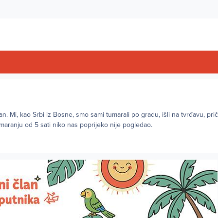
ran. Mi, kao Srbi iz Bosne, smo sami tumarali po gradu, išli na tvrđavu, pri
umaranju od 5 sati niko nas poprijeko nije pogledao.