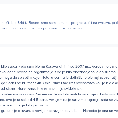
ran. Mi, kao Srbi iz Bosne, smo sami tumarali po gradu, išli na tvrđavu, pri
umaranju od 5 sati niko nas poprijeko nije pogledao.
 bilo super kada sam bio na Kosovu cini mi se 2007-me. Verovatno da je 
ko jedne nevladine organizacije. Sve je bilo obezbedjeno, a obisli smo i 
 mogu da se setim koje. Hotel u centru je definitivno bio najraspadnutij
ori cak i od burmanskih. Obisli smo i fakultet novinarstva koji je bio gla
od strane Norvezana. Hrana mi se nije svidela isto.
cudan nacin svidela. Secam se da su bile restrikcije struje i dosta mladih
no, ovo je utisak od 4-5 dana, verujem da je sasvim drugacije kada se zivi
na srpskom i nije bilo problema.
o grada nije ocuvan, a novi je napravljen bez ukusa. Narocito je ona univ