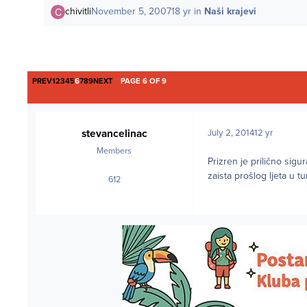
chivitli
November 5, 2007
18 yr
in
Naši krajevi
FIRST PAGE
LAST PAGE
PREV
1
2
3
4
5
6
7
8
9
NEXT
PAGE 6 OF 9
stevancelinac
July 2, 2014
12 yr
Members
Prizren je prilično sigu
zaista prošlog ljeta u t
612
posts