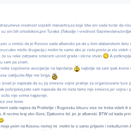
drazumeva vrednost srpskih manastira,za koje btw oni sada tvrde da nis
 su oni bili ortodoksni,pre Turaka :)Takodje i vrednost Gazimestana,tvrd
la,vec u smislu da je Kosovo sada albansko pa da u tom alabanskom delu
oruci,ako mislis drugacije,i molim te samo ako je cisto,posto ja sto videh
,to su reke zatrpane smecem usred grada i slicne stvari
A potkreplje
,tu sam pa znam.
a neke sopstvene asocijacije na laprdanje
najbolje da sam ipak krene 
se zakljucke.Nije me briga.
iznad je napisala da su joj smesne vojne pratnje za organizovane ture 
ak policijske),zato sam napisala da mi nista tamo nije smesno,jer vojna i p
 ocito nije svima najjasnije.
tice ove teme.
 meni sada napisa da Prokletije i Rugovsku klisuru vise ne treba videti ili iz
u, ili recimo kraj oko Gore, Djakovice itd. jer je albanski. BTW od kada pri
a moja yivim na Kosovu nemoj mi molim te o samo prljavim i nekulturnim 