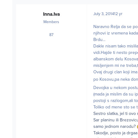
Inna.Iva
July 3, 2014
12 yr
Members
Naravno Relja da se po
njihovi iz vremena kada
87
posts
Brdu...
Dakle nisam tako misli
vidi.Hajde ti nesto prep
albanskom delu Kosova 
misljenjem mi ne treba
Ovaj drugi clan koji im
po Kosovu,pa neka done
Devojka u nekom postu 
(mada ja mislim da su ip
postoji s razlogom,ali to
Toliko od mene sto se 
Sestro slatka, jel ti ovo
Sar planinu ili Brezovic
samo jednom narodu?
Takodje, posto ja drga