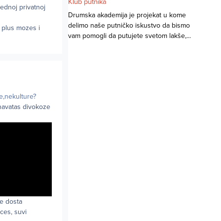
Klub putnika
ednoj privatnoj
Drumska akademija je projekat u kome
delimo naše putničko iskustvo da bismo
o plus mozes i
vam pomogli da putujete svetom lakše,...
ne,nekulture?
navatas divokoze
je dosta
ces, suvi