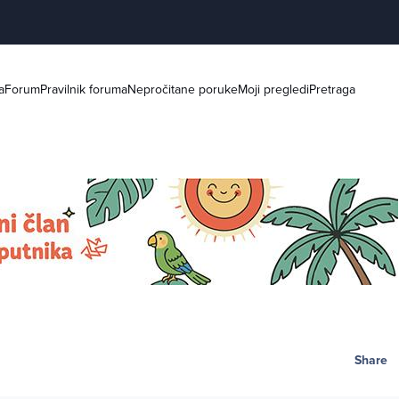
a
Forum
Pravilnik foruma
Nepročitane poruke
Moji pregledi
Pretraga
Share