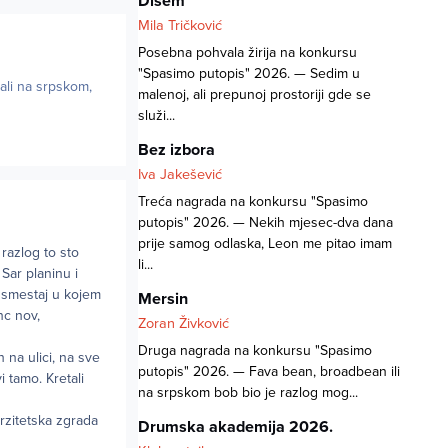
Dišem
Mila Tričković
Posebna pohvala žirija na konkursu
"Spasimo putopis" 2026. — Sedim u
čali na srpskom,
malenoj, ali prepunoj prostoriji gde se
služi...
Bez izbora
Iva Jakešević
Treća nagrada na konkursu "Spasimo
putopis" 2026. — Nekih mjesec-dva dana
prije samog odlaska, Leon me pitao imam
razlog to sto
li...
Sar planinu i
i smestaj u kojem
Mersin
nc nov,
Zoran Živković
Druga nagrada na konkursu "Spasimo
 na ulici, na sve
putopis" 2026. — Fava bean, broadbean ili
 tamo. Kretali
na srpskom bob bio je razlog mog...
erzitetska zgrada
Drumska akademija 2026.