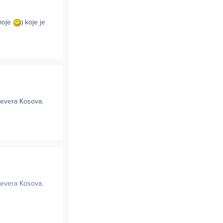
 moje
) koje je
jevera Kosova.
jevera Kosova.