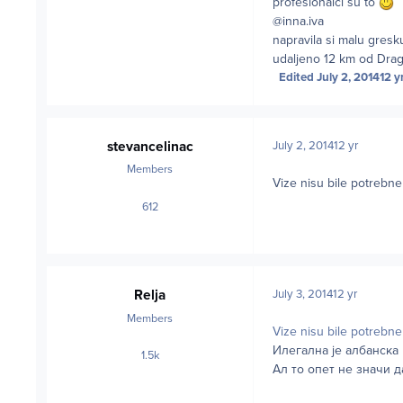
profesionalci su to
@inna.iva
napravila si malu gresk
udaljeno 12 km od Drag
Edited
July 2, 2014
12 y
stevancelinac
July 2, 2014
12 yr
Members
Vize nisu bile potrebne
612
posts
Relja
July 3, 2014
12 yr
Members
Vize nisu bile potrebne
Илегална је албанска
1.5k
posts
Ал то опет не значи д