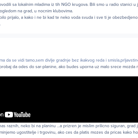
dili sa lokalnim mladima iz tih NGO krugova. Bili smo u radio stanici u j
pogledom na grad, u nocnim klubovima.
ilo prijalo, a kako i ne bi kad te neko voda svuda i sve ti je obezbedjen
.
ima da se vidi tamo,sem divlje gradnje bez ikakvog reda i smisla,prljavsti
...probaj da odes do sar-planine, ako budes uporna uz malo srece mozda 
nas raznih, neko bi na planinu ...a prizren je mislim prilicno siguran, grad 
njemo ugostitelje i trgovinu, ako ces da platis mozes da pricas kako ho