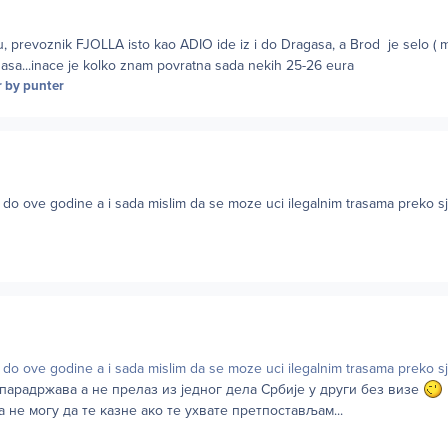
u, prevoznik FJOLLA isto kao ADIO ide iz i do Dragasa, a Brod je selo (
asa...inace je kolko znam povratna sada nekih 25-26 eura
r
by punter
 do ove godine a i sada mislim da se moze uci ilegalnim trasama preko s
 do ove godine a i sada mislim da se moze uci ilegalnim trasama preko s
 парадржава а не прелаз из једног дела Србије у други без визе
а не могу да те казне ако те ухвате претпостављам...