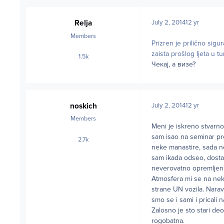
Relja
July 2, 2014
12 yr
Members
Prizren je prilično sigu
zaista prošlog ljeta u t
1.5k
posts
Чекај, а визе?
noskich
July 2, 2014
12 yr
Members
Meni je iskreno stvarno
sam isao na seminar pre
2.7k
posts
neke manastire, sada ne
sam ikada odseo, dosta g
neverovatno opremljen 
Atmosfera mi se na neki 
strane UN vozila. Narav
smo se i sami i pricali 
Zalosno je sto stari de
rogobatna.