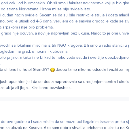
ori cak i od burmanskih. Obisli smo i fakultet novinarstva koji je bio gla
od strane Norvezana. Hrana mi se nije svidela isto.
cudan nacin svidela. Secam se da su bile restrikcije struje i dosta mladih
no, ovo je utisak od 4-5 dana, verujem da je sasvim drugacije kada se zivi
na srpskom i nije bilo problema.
o grada nije ocuvan, a novi je napravljen bez ukusa. Narocito je ona univ
dili sa lokalnim mladima iz tih NGO krugova. Bili smo u radio stanici u j
pogledom na grad, u nocnim klubovima.
ilo prijalo, a kako i ne bi kad te neko voda svuda i sve ti je obezbedjen
.
da shibnuli u hotel Grand???
Jaooo tamo niko ne odseda i vazhi za naj
a josh opushtenije i da se dosta napredovalo sa uredjenjem centra i okolis
s ubija ali jbga... Klasichno bezvlashce...
 do ove godine a i sada mislim da se moze uci ilegalnim trasama preko s
ne za ulazak na Kosovo. Ako sam dobro shvatila prichamo o ulasku na 