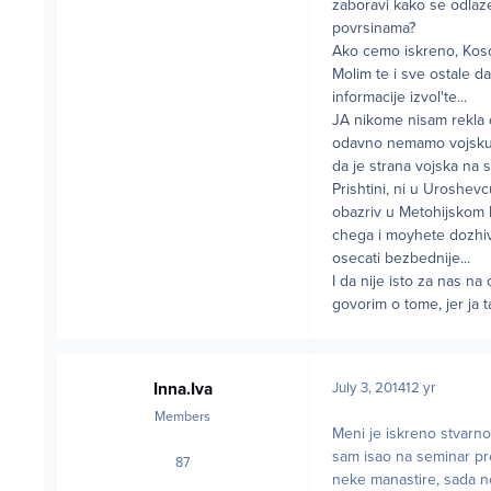
zaboravi kako se odlaz
povrsinama?
Ako cemo iskreno, Koso
Molim te i sve ostale 
informacije izvol'te...
JA nikome nisam rekla d
odavno nemamo vojsku ko
da je strana vojska na s
Prishtini, ni u Uroshevc
obazriv u Metohijskom 
chega i moyhete dozhive
osecati bezbednije...
I da nije isto za nas na
govorim o tome, jer ja 
Inna.Iva
July 3, 2014
12 yr
Members
Meni je iskreno stvarno
sam isao na seminar pre
87
posts
neke manastire, sada ne