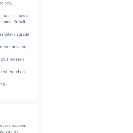
nc nov,
 na ulici, na sve
 tamo. Kretali
erzitetska zgrada
ednoj privatnoj
o plus mozes i
krsh hotel na
ha...
jevera Kosova.
Kosovo ne u