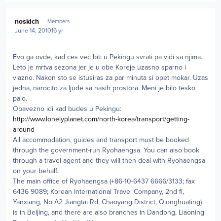
Author stats
noskich
Members
June 14, 2010
16 yr
Evo ga ovde, kad ces vec biti u Pekingu svrati pa vidi sa njima.
Leto je mrtva sezona jer je u obe Koreje uzasno sparno i
vlazno. Nakon sto se istusiras za par minuta si opet mokar. Uzas
jedna, narocito za ljude sa nasih prostora. Meni je bilo tesko
palo.
Obavezno idi kad budes u Pekingu:
http://www.lonelyplanet.com/north-korea/transport/getting-
around
All accommodation, guides and transport must be booked
through the government-run Ryohaengsa. You can also book
through a travel agent and they will then deal with Ryohaengsa
on your behalf.
The main office of Ryohaengsa (+86-10-6437 6666/3133; fax
6436 9089; Korean International Travel Company, 2nd fl,
Yanxiang, No A2 Jiangtai Rd, Chaoyang District, Qionghuating)
is in Beijing, and there are also branches in Dandong, Liaoning