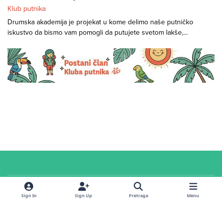
Klub putnika
Drumska akademija je projekat u kome delimo naše putničko
iskustvo da bismo vam pomogli da putujete svetom lakše,...
Cookies
© 2026 Klub putnika. Sva prava zadržana. Sadržaj u
servisnoj
sekciji i na
Sign In
Sign Up
Pretraga
Menu
forumu
dostupan je pod
CC Attribution-ShareAlike 4.0 International
licencom
.