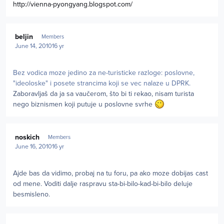
http://vienna-pyongyang.blogspot.com/
Author stats
beljin
Members
June 14, 2010
16 yr
Bez vodica moze jedino za ne-turisticke razloge: poslovne,
"ideoloske" i posete strancima koji se vec nalaze u DPRK.
Zaboravljaš da ja sa vaučerom, što bi ti rekao, nisam turista
nego biznismen koji putuje u poslovne svrhe
Author stats
noskich
Members
June 16, 2010
16 yr
Ajde bas da vidimo, probaj na tu foru, pa ako moze dobijas cast
od mene. Voditi dalje raspravu sta-bi-bilo-kad-bi-bilo deluje
besmisleno.
Author stats