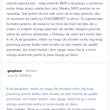
običnih pasoša koji imaju potvrdu MUP-a da putuju u poslovne
svrhe imaju pravo ulaska bez vize. Nikakvi NVO poslovi se ne
spominju. Sad jedino da ovi naši neće da mi daju potvrdu, ako
im dostavim da radim za YUGOIMPORT ili slično. To izgleda tako
formalno-pravno, ali naravno ne mora da znači da tako ide u
praksi. U svakom slučaju planiram, da ukoliko dobijem potvrdu,
odem do njihove ambasade u Pekingu da vidim da li može tako
ili ne. A da geoplans, nešto ne mogu da shvatim svrhu tog tvog
pozivnog pisma, koliko sam shvatio sa njim možeš da upaltiš
aranžman, što inače možeš i bez njega, samo što je u tvom
slučaju aranžman jedno tri puta skuplji po danu.
Author stats
geoplans
Members
June 13, 2010
16 yr
A da geoplans, nešto ne mogu da shvatim svrhu tog tvog
pozivnog pisma, koliko sam shvatio sa njim možeš da upaltiš
aranžman, što inače možeš i bez njega, samo što je u tvom
slučaju aranžman jedno tri puta skuplji po danu.
Tako nekako. Stvar je u tome verovatno da sa tim pozivnim