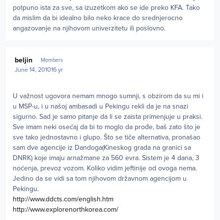
potpuno ista za sve, sa izuzetkom ako se ide preko KFA. Tako
da mislim da bi idealno bilo neko krace do srednjerocno
angazovanje na njihovom univerzitetu ili poslovno.
Author stats
beljin
Members
June 14, 2010
16 yr
U važnost ugovora nemam mnogo sumnji, s obzirom da su mi i
u MSP-u, i u našoj ambasadi u Pekingu rekli da je na snazi
sigurno. Sad je samo pitanje da li se zaista primenjuje u praksi.
Sve imam neki osećaj da bi to moglo da prođe, baš zato što je
sve tako jednostavno i glupo. Što se tiče alternativa, pronašao
sam dve agencije iz Dandoga(Kineskog grada na granici sa
DNRK) koje imaju arnažmane za 560 evra. Sistem je 4 dana, 3
noćenja, prevoz vozom. Koliko vidim jeftinije od ovoga nema.
Jedino da se vidi sa tom njihovom državnom agencijom u
Pekingu.
http://www.ddcts.com/english.htm
http://www.explorenorthkorea.com/