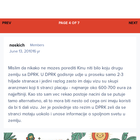
FIRST PAGE
L
PREV
PAGE 4 OF 7
NEXT
Author stats
noskich
Members
June 13, 2010
16 yr
Mislim da nikako ne mozes porediti Kinu niti bilo koju drugu
zemlju sa DPRK. U DPRK godisnje udje u proseku samo 2-3
hiljade stranaca i jedini razlog zasto im daju vizu su skupi
aranzmani koji ti stranci placaju - najmanje oko 600-700 eura za
najjeftiniji. Kao sto sam vec rekao postoje nacini da se putuje
tamo alternativno, ali to mora biti nesto od cega oni imaju koristi
da bi ti dali vizu. Jer je poslednje sto rezim u DPRK zeli da se
stranci motaju uokolo i unose informacije o spoljnom svetu u
zemlju.