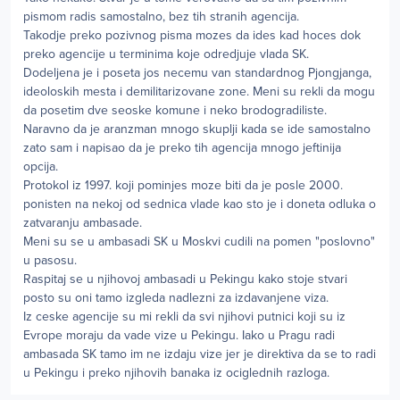
pismom radis samostalno, bez tih stranih agencija.
Takodje preko pozivnog pisma mozes da ides kad hoces dok
preko agencije u terminima koje odredjuje vlada SK.
Dodeljena je i poseta jos necemu van standardnog Pjongjanga,
ideoloskih mesta i demilitarizovane zone. Meni su rekli da mogu
da posetim dve seoske komune i neko brodogradiliste.
Naravno da je aranzman mnogo skuplji kada se ide samostalno
zato sam i napisao da je preko tih agencija mnogo jeftinija
opcija.
Protokol iz 1997. koji pominjes moze biti da je posle 2000.
ponisten na nekoj od sednica vlade kao sto je i doneta odluka o
zatvaranju ambasade.
Meni su se u ambasadi SK u Moskvi cudili na pomen "poslovno"
u pasosu.
Raspitaj se u njihovoj ambasadi u Pekingu kako stoje stvari
posto su oni tamo izgleda nadlezni za izdavanjene viza.
Iz ceske agencije su mi rekli da svi njihovi putnici koji su iz
Evrope moraju da vade vize u Pekingu. Iako u Pragu radi
ambasada SK tamo im ne izdaju vize jer je direktiva da se to radi
u Pekingu i preko njihovih banaka iz ociglednih razloga.