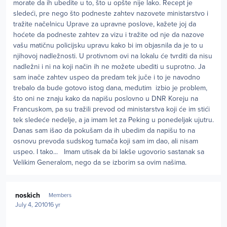
morate da ih ubedite u to, što u opšte nije lako. Recept je
sledeći, pre nego što podneste zahtev nazovete ministarstvo i
tražite načelnicu Uprave za upravne poslove, kažete joj da
hoćete da podneste zahtev za vizu i tražite od nje da nazove
vašu matičnu policijsku upravu kako bi im objasnila da je to u
njihovoj nadležnosti. U protivnom ovi na lokalu će tvrditi da nisu
nadležni i ni na koji način ih ne možete ubediti u suprotno. Ja
sam inače zahtev uspeo da predam tek juče i to je navodno
trebalo da bude gotovo istog dana, međutim izbio je problem,
što oni ne znaju kako da napišu poslovno u DNR Koreju na
Francuskom, pa su tražili prevod od ministarstva koji će im stići
tek sledeće nedelje, a ja imam let za Peking u ponedeljak ujutru.
Danas sam išao da pokušam da ih ubedim da napišu to na
osnovu prevoda sudskog tumača koji sam im dao, ali nisam
uspeo. I tako... Imam utisak da bi lakše ugovorio sastanak sa
Velikim Generalom, nego da se izborim sa ovim našima.
Author stats
noskich
Members
July 4, 2010
16 yr