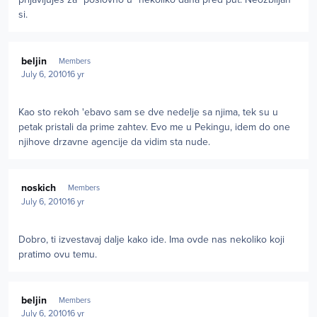
si.
Author stats
beljin
Members
July 6, 2010
16 yr
Kao sto rekoh 'ebavo sam se dve nedelje sa njima, tek su u
petak pristali da prime zahtev. Evo me u Pekingu, idem do one
njihove drzavne agencije da vidim sta nude.
Author stats
noskich
Members
July 6, 2010
16 yr
Dobro, ti izvestavaj dalje kako ide. Ima ovde nas nekoliko koji
pratimo ovu temu.
Author stats
beljin
Members
July 6, 2010
16 yr