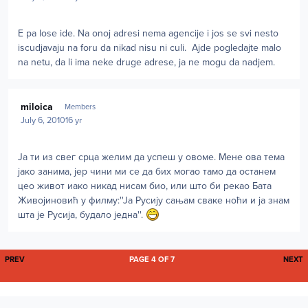
E pa lose ide. Na onoj adresi nema agencije i jos se svi nesto
iscudjavaju na foru da nikad nisu ni culi. Ajde pogledajte malo
na netu, da li ima neke druge adrese, ja ne mogu da nadjem.
Author stats
miloica
Members
July 6, 2010
16 yr
Ја ти из свег срца желим да успеш у овоме. Мене ова тема
јако занима, јер чини ми се да бих могао тамо да останем
цео живот иако никад нисам био, или што би рекао Бата
Живојиновић у филму:''Ја Русију сањам сваке ноћи и ја знам
шта је Русија, будало једна''.
FIRST PAGE
L
PREV
PAGE 4 OF 7
NEXT