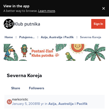
Skip to content
View in the app
×
Di
A better way to browse.
Learn more
.
Klub putnika
Sign In
Home
Putujemo...
Azija, Australija i Pacifik
Severna Koreja
Severna Koreja
Share
Followers
markoristic
January 5, 2008
18 yr
in
Azija, Australija i Pacifik