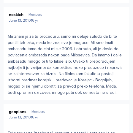
Author stats
noskich
Members
June 13, 2010
16 yr
Ma znam ja za tu proceduru, samo mi deluje suludo da bi te
pustili tek tako, mada ko zna, sve je moguce. Mi smo imali
ambasadu tamo do cini mi se 2003. i obrnuto, ali je doslo do
povlacenja ambasada nakon pada Milosevica. Da imamo i dalje
ambasadu mnogo bi ti to lakse islo. Ovako ti preporucujem
najbolja ti je varijanta da kontaktiras neko preduzece i napravis
se zainteresovan za biznis. Na filoloskom fakultetu postoji
izborni predmet korejski i predavac je Korejac - Bogoljub,
mogao bi se njemu obratiti za prevod preko telefona. Mada,
budi spreman da zoves mnogo puta dok se nesto ne sredi.
Author stats
geoplans
Members
June 13, 2010
16 yr