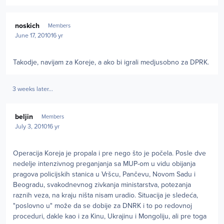
Author stats
noskich
Members
June 17, 2010
16 yr
Takodje, navijam za Koreje, a ako bi igrali medjusobno za DPRK.
3 weeks later...
Author stats
beljin
Members
July 3, 2010
16 yr
Operacija Koreja je propala i pre nego što je počela. Posle dve
nedelje intenzivnog preganjanja sa MUP-om u vidu obijanja
pragova policijskih stanica u Vršcu, Pančevu, Novom Sadu i
Beogradu, svakodnevnog zivkanja ministarstva, potezanja
raznih veza, na kraju ništa nisam uradio. Situacija je sledeća,
"poslovno u" može da se dobije za DNRK i to po redovnoj
proceduri, dakle kao i za Kinu, Ukrajinu i Mongoliju, ali pre toga