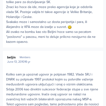
tolike pare za dozivljavanje SK.
Znaci ko hoce da ide, moze preko agencija koje je odobrila
vlada SK. Postoje valjda tri takve agencije iz Velike Britanije,
Holandije i Ceske.
Svakako moze i samostalno uz dosta peripetija i para, ili
Alejandro iz KFA moze da izadje u susret.
Ali ovako na bombu kao sto Beljini hoce samo sa pecatom
"poslovno" u pasosu, meni to deluje prilicno nesigurno da ne
kazem opasno.
Author stats
beljin
Members
June 13, 2010
16 yr
Koliko sam ja upoznat ugovor je potpisan 1982. Vlade SRJ i
DNRK su potpisale 1997 protokol kojim su potvrdile važenje
međusobnih ugovora uključujući i onaj o viznim olakšicama.
Srbija 2006 kao direktni sukcesor federacije stupa u sve njene
međunardone ugovore. Inače ovaj ugovor se nalazi na
zvaničnoj listi važećih bilateralnih sporazuma našeg MSP-a.
Tekst ugovora sam pogledao, tamo jednostavno piše da nosioci