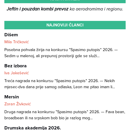
Jeftin i pouzdan kombi prevoz
ka aerodromima i regionu.
NAJNOVIJI ČLANCI
Dišem
Mila Tričković
Posebna pohvala žirija na konkursu "Spasimo putopis" 2026. —
Sedim u malenoj, ali prepunoj prostoriji gde se služi...
Bez izbora
Iva Jakešević
Treća nagrada na konkursu "Spasimo putopis" 2026. — Nekih
mjesec-dva dana prije samog odlaska, Leon me pitao imam li...
Mersin
Zoran Živković
Druga nagrada na konkursu "Spasimo putopis" 2026. — Fava bean,
broadbean ili na srpskom bob bio je razlog mog...
Drumska akademija 2026.