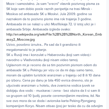
Moze i samostalno. Ja sam "srecni" vlasnik pozivnog pisma za
SK koje sam dobio posle raznih peripetija na trasi Minsk -
Moskva od ambasade SK u Moskvi. Jula 2009. godine sa
naznakom da to pozivno pismo ima rok trajanja 3 godine.
Ambasada im se nalazi u ulici Mosfilskaja 72. U istoj ulici je i
ambasada Srbije. Ambasada izgleda ovako:
http://en.wikipedia.org/wiki/File:%2B%2B%2BNorth_Korean_Emb
assy2_Moscow.jpg
Uzivo, posebno iznutra... Pa sad da li grandizno ili
megalomanski to je pitanje.
SK u Rusiji ima i konzulat u Habarovsku (koji sam video) i
navodno u Vladivostoku (koji nisam video tamo).
Uglavnom mi je receno da sa tim pozivnim pismom odem do
ambasade SK u Pekingu jer vizu ce da mi daju samo tamo,
moram da uplatim turisticki aranzman u trajanju od 8 ili 10 dana
po izboru. Cena po danu je bila 450 evrica dnevno, sto je
uljucivalo aranzman u hotelu, dva zvanicna vodica (uvek se
dobijaju dva vodic - muskarac i zena - bez obzira da li si sam ili
sa grupom od 10 ljudi), posete ceremonijlanim mestima, itd. Na
sve ovo mora da se doda i avionska karta Peking-Pjongjang
kompanijom Koryo. Nisam otisao (jos) jer tesko da cu da odvojim