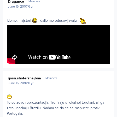
Dragance
Members
June 16, 2010
16 yr
Idemo, majstori
I dalje me odusevljavaju
Author stats
gosn.shofershajbna
Members
June 16, 2010
16 yr
To se zove reprezentacija. Treniraju u lokalnoj teretani, ali ga
zato ucackaju Brazilu. Nadam se da ce se raspucati protiv
Portugala.