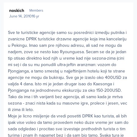
Author stats
noskich
Members
June 14, 2010
16 yr
Sve te turisticke agencije samo su posrednici izmedju putnika i
zvanicne DPRK turisticke drzavne agencije koja ima kancelariju
u Pekingu. Imao sam pre njihovu adresu, ali sad ne mogu da
nadjem, zove se nesto kao Ryounguesa. Secam se da je jedan
tip otisao direktno kod njih u vreme kad nije sezona-zima (cini
mi se) i da su mu ponudili ultra-jeftin aranzman: vozom do
Pjongjanga, a tamo smestaj u najjeftinijem hotelu koji te strane
agencije ne mogu da bukiraju. Sve ga je izaslo oko 400USD za
valjda 4 dana. Isto mi je jedan drugar isao do Kaesonga i
Pjongjanga na jednodnevnu ekskurziju za oko 150-200USD.
Tako da ima i tih varijanti bez agencija, ali samo kada je mrtva
sezona - znaci nista kada su masovne igre, prolece i jesen, vec
ili zima ili leto.
Moje je licno misljenje da vredi posetiti DPRK kao turista, ali bih
ipak vise voleo da tamo provedem neko duze vreme jer sam do
sada odgledao i procitao sve izvestaje prethodnih turista o tim
turima i znam ih napamet bez i da sam bio tamo. Svaka tura je