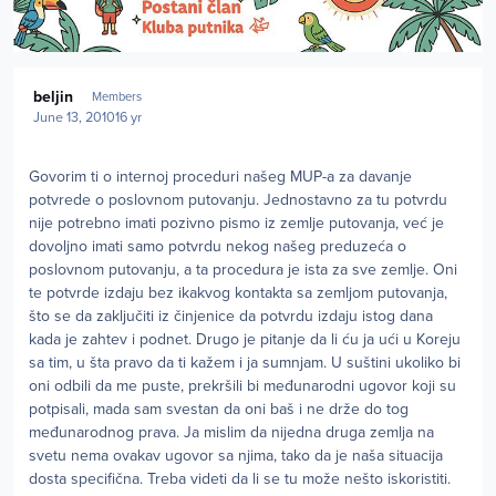
Author stats
beljin
Members
June 13, 2010
16 yr
Govorim ti o internoj proceduri našeg MUP-a za davanje
potvrede o poslovnom putovanju. Jednostavno za tu potvrdu
nije potrebno imati pozivno pismo iz zemlje putovanja, već je
dovoljno imati samo potvrdu nekog našeg preduzeća o
poslovnom putovanju, a ta procedura je ista za sve zemlje. Oni
te potvrde izdaju bez ikakvog kontakta sa zemljom putovanja,
što se da zaključiti iz činjenice da potvrdu izdaju istog dana
kada je zahtev i podnet. Drugo je pitanje da li ću ja ući u Koreju
sa tim, u šta pravo da ti kažem i ja sumnjam. U suštini ukoliko bi
oni odbili da me puste, prekršili bi međunarodni ugovor koji su
potpisali, mada sam svestan da oni baš i ne drže do tog
međunarodnog prava. Ja mislim da nijedna druga zemlja na
svetu nema ovakav ugovor sa njima, tako da je naša situacija
dosta specifična. Treba videti da li se tu može nešto iskoristiti.