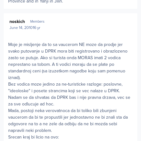
Province and in Yanji in Jilin.
Author stats
noskich
Members
June 14, 2010
16 yr
Moje je misljenje da to sa vaucerom NE moze da prodje jer
svako putovanje u DPRK mora biti registrovano i obrazlozeno
zasto se putuje. Ako si turista onda MORAS imati 2 vodica
neprestano sa tobom. A ti vodici moraju da se plate po
standardnoj ceni (sa izuzetkom nagodbe koju sam pomenuo
iznad).
Bez vodica moze jedino za ne-turisticke razloge: poslovne,
"ideoloske" i posete strancima koji se vec nalaze u DPRK.
Nadam se da shvatas da DPRK bas i nije pravna drzava, vec se
za sve odlucuje ad hoc.
Mada, postoji neka verovatnoca da bi toliko bili zbunjeni
vaucerom da bi te propustili jer jednostavno ne bi znali sta da
odgovore na to a ne zele da odbiju da ne bi mozda sebi
napravili neki problem.
Srecan kraj bi licio na ovo: