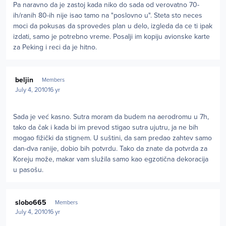
Pa naravno da je zastoj kada niko do sada od verovatno 70-
ih/ranih 80-ih nije isao tamo na "poslovno u". Steta sto neces
moci da pokusas da sprovedes plan u delo, izgleda da ce ti ipak
izdati, samo je potrebno vreme. Posalji im kopiju avionske karte
za Peking i reci da je hitno.
Author stats
beljin
Members
July 4, 2010
16 yr
Sada je već kasno. Sutra moram da budem na aerodromu u 7h,
tako da čak i kada bi im prevod stigao sutra ujutru, ja ne bih
mogao fižički da stignem. U suštini, da sam predao zahtev samo
dan-dva ranije, dobio bih potvrdu. Tako da znate da potvrda za
Koreju može, makar vam služila samo kao egzotična dekoracija
u pasošu.
Author stats
slobo665
Members
July 4, 2010
16 yr