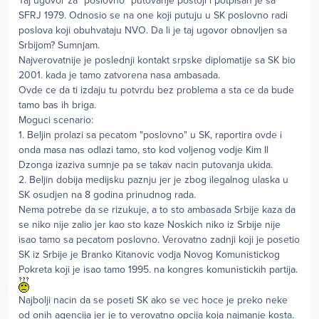
Taj ugovor za "poslovno" putovanje postoji i potpisan je sa
SFRJ 1979. Odnosio se na one koji putuju u SK poslovno radi
poslova koji obuhvataju NVO. Da li je taj ugovor obnovljen sa
Srbijom? Sumnjam.
Najverovatnije je poslednji kontakt srpske diplomatije sa SK bio
2001. kada je tamo zatvorena nasa ambasada.
Ovde ce da ti izdaju tu potvrdu bez problema a sta ce da bude
tamo bas ih briga.
Moguci scenario:
1. Beljin prolazi sa pecatom "poslovno" u SK, raportira ovde i
onda masa nas odlazi tamo, sto kod voljenog vodje Kim Il
Dzonga izaziva sumnje pa se takav nacin putovanja ukida.
2. Beljin dobija medijsku paznju jer je zbog ilegalnog ulaska u
SK osudjen na 8 godina prinudnog rada.
Nema potrebe da se rizukuje, a to sto ambasada Srbije kaza da
se niko nije zalio jer kao sto kaze Noskich niko iz Srbije nije
isao tamo sa pecatom poslovno. Verovatno zadnji koji je posetio
SK iz Srbije je Branko Kitanovic vodja Novog Komunistickog
Pokreta koji je isao tamo 1995. na kongres komunistickih partija.
Najbolji nacin da se poseti SK ako se vec hoce je preko neke
od onih agencija jer je to verovatno opcija koja najmanje kosta.