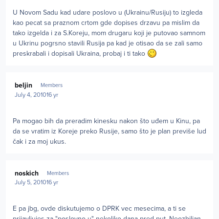
U Novom Sadu kad udare poslovo u (Ukrainu/Rusiju) to izgleda
kao pecat sa praznom crtom gde dopises drzavu pa mislim da
tako izgelda i za S.Koreju, mom drugaru koji je putovao samnom
u Ukrinu pogrsno stavili Rusija pa kad je otisao da se zali samo
preskrabali i dopisali Ukraina, probaj i ti tako
Author stats
beljin
Members
July 4, 2010
16 yr
Pa mogao bih da preradim kinesku nakon što uđem u Kinu, pa
da se vratim iz Koreje preko Rusije, samo što je plan previše lud
čak i za moj ukus.
Author stats
noskich
Members
July 5, 2010
16 yr
E pa jbg, ovde diskutujemo o DPRK vec mesecima, a ti se
prijavljujes za "poslovno u" nekoliko dana pred put. Neozbiljan