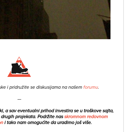
ske i pridružite se diskusijama na našem
forumu
.
—
i, a sav eventualni prihod investira se u troškove sajta,
i drugih projekata.
Podržite nas
skromnom redovnom
on
i tako nam omogućite da uradimo još više.