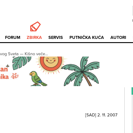
FORUM
ZBIRKA
SERVIS
PUTNIČKA KUĆA
AUTORI
ovog Sveta
—
Kišno veče...
[
SAD
]
2. 11. 2007