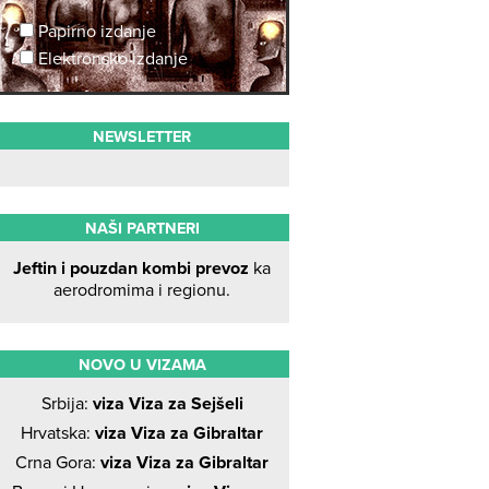
Papirno izdanje
Elektronsko izdanje
NEWSLETTER
NAŠI PARTNERI
Jeftin i pouzdan kombi prevoz
ka
aerodromima i regionu.
NOVO U VIZAMA
Srbija:
viza Viza za Sejšeli
Hrvatska:
viza Viza za Gibraltar
Crna Gora:
viza Viza za Gibraltar