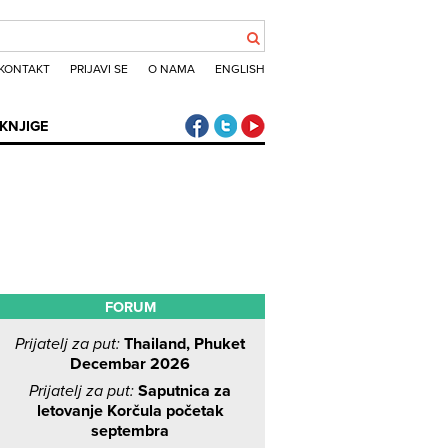
KONTAKT
PRIJAVI SE
O NAMA
ENGLISH
Klub putnika Facebook
Klub putnika Twitter
Klub putnika Youtube
KNJIGE
FORUM
Prijatelj za put:
Thailand, Phuket
Decembar 2026
Prijatelj za put:
Saputnica za
letovanje Korčula početak
septembra