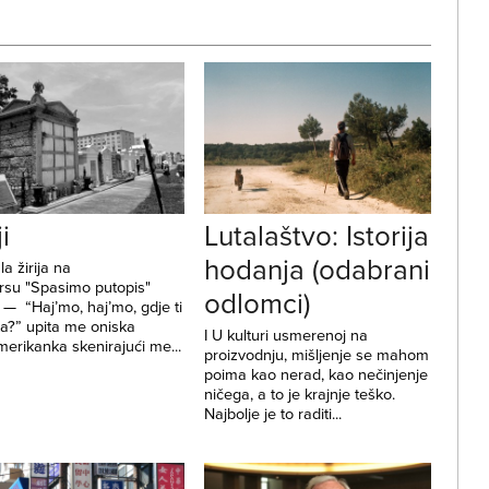
i
Lutalaštvo: Istorija
hodanja (odabrani
a žirija na
rsu "Spasimo putopis"
odlomci)
— “Haj’mo, haj’mo, gdje ti
ta?” upita me oniska
I U kulturi usmerenoj na
erikanka skenirajući me...
proizvodnju, mišljenje se mahom
poima kao nerad, kao nečinjenje
ničega, a to je krajnje teško.
Najbolje je to raditi...