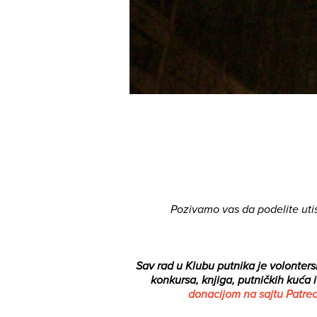
Pozivamo vas da podelite uti
Sav rad u Klubu putnika je volontersk
konkursa, knjiga, putničkih kuća 
donacijom na sajtu Patre