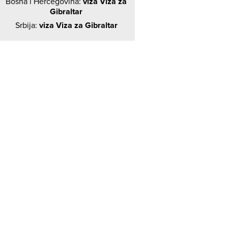
Bosna i Hercegovina:
viza Viza za
Gibraltar
Srbija:
viza Viza za Gibraltar