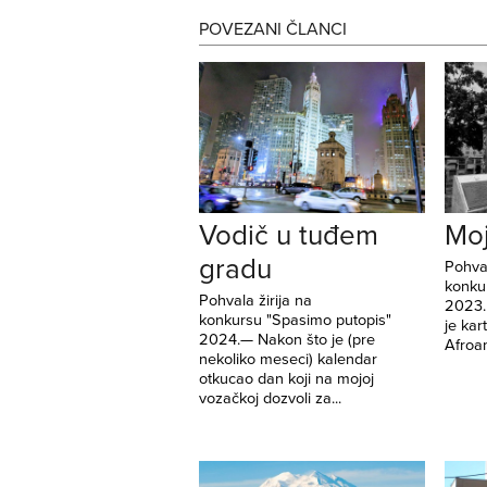
POVEZANI ČLANCI
Vodič u tuđem
Moj
gradu
Pohval
konku
Pohvala žirija na
2023. 
konkursu "Spasimo putopis"
je kar
2024.— Nakon što je (pre
Afroam
nekoliko meseci) kalendar
otkucao dan koji na mojoj
vozačkoj dozvoli za...