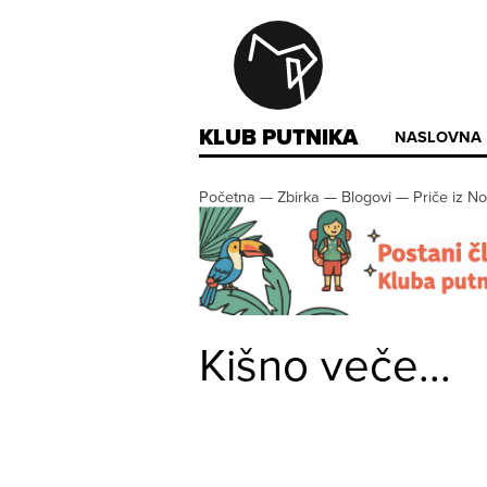
KLUB PUTNIKA
NASLOVNA
Početna
—
Zbirka
—
Blogovi
—
Priče iz N
Kišno veče...