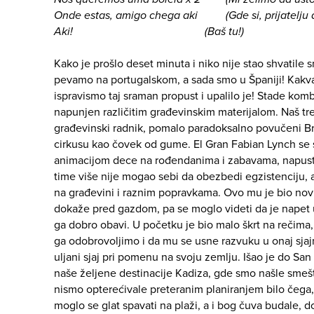
Onde estas, amigo chega aki (Gde si, prijatelju d
Aki! (Baš tu!)
Kako je prošlo deset minuta i niko nije stao shvatile 
pevamo na portugalskom, a sada smo u Španiji! Kakv
ispravismo taj sraman propust i upalilo je! Stade ko
napunjen različitim građevinskim materijalom. Naš tr
građevinski radnik, pomalo paradoksalno povučeni Bra
cirkusu kao čovek od gume. El Gran Fabian Lynch se
animacijom dece na rođendanima i zabavama, napusti
time više nije mogao sebi da obezbedi egzistenciju,
na građevini i raznim popravkama. Ovo mu je bio novi
dokaže pred gazdom, pa se moglo videti da je napet u
ga dobro obavi. U početku je bio malo škrt na rečima
ga odobrovoljimo i da mu se usne razvuku u onaj sjajn
uljani sjaj pri pomenu na svoju zemlju. Išao je do San
naše željene destinacije Kadiza, gde smo našle smešt
nismo opterećivale preteranim planiranjem bilo čega, p
moglo se glat spavati na plaži, a i bog čuva budale,