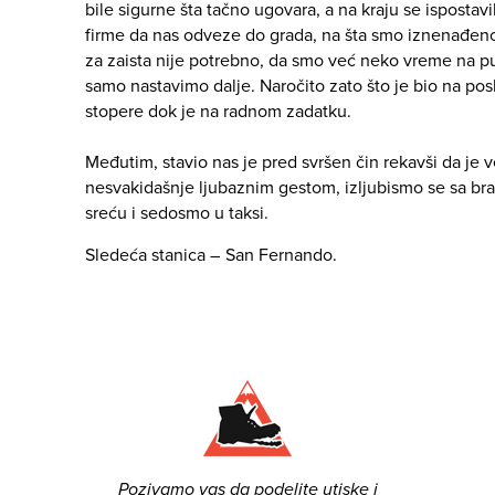
bile sigurne šta tačno ugovara, a na kraju se ispostav
firme da nas odveze do grada, na šta smo iznenađen
za zaista nije potrebno, da smo već neko vreme na p
samo nastavimo dalje. Naročito zato što je bio na pos
stopere dok je na radnom zadatku.
Međutim, stavio nas je pred svršen čin rekavši da je 
nesvakidašnje ljubaznim gestom, izljubismo se sa 
sreću i sedosmo u taksi.
Sledeća stanica – San Fernando.
Pozivamo vas da podelite utiske i