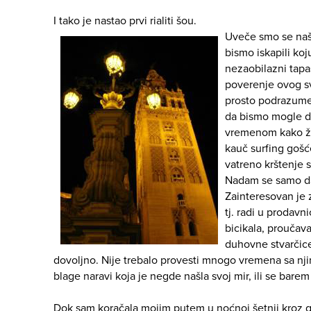
I tako je nastao prvi rialiti šou.
Uveče smo se naš
bismo iskapili koj
nezaobilazni tapa
poverenje ovog sv
prosto podrazume
da bismo mogle d
vremenom kako že
kauč surfing gošć
vatreno krštenje s
Nadam se samo da 
Zainteresovan je z
tj. radi u prodavni
bicikala, proučava
duhovne stvarčic
dovoljno. Nije trebalo provesti mnogo vremena sa nji
blage naravi koja je negde našla svoj mir, ili se barem t
Dok sam koračala mojim putem u noćnoj šetnji kroz 