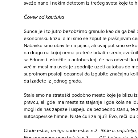
sveže nane i nekim detetom iz trećeg sveta koje te h
Čovek od kaučuka
Sunce je i to jutro bezobzirno granulo kao da ga baš b
ekonomsku krizu, a mi smo se zaputile prašnjavim ce
Nabavku smo obavile na pijaci, ali ovaj put smo se kon
na drugu na kojoj nema preteće brkatih srednjevečni
sa Eduom i uskočile u autobus koji će nas odvesti ka iz
većim mestima uvek je zgodnije uzeti autobus do mest
suprotnom postoji opasnost da izgubite značajnu ko
da izađete iz jednog grada.
Stale smo na strateški podobno mesto koje je blizu i
pravcu, ali gde ima mesta za stajanje i gde kola ne id
mogli da nas zapaze i uspeju da bezbedno stanu, te
autosoperske himne. Niste čuli za nju?! Evo, reči idu 
Onde estas, amigo onde estas x 2 (Gde is prijatelju, 
Nos queremos uma boleia x 2 (Mi želimo da usto