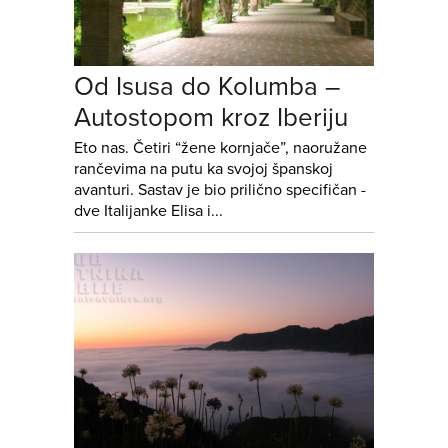
Od Isusa do Kolumba –
Autostopom kroz Iberiju
Eto nas. Četiri “žene kornjače”, naoružane
rančevima na putu ka svojoj španskoj
avanturi. Sastav je bio prilično specifičan -
dve Italijanke Elisa i...