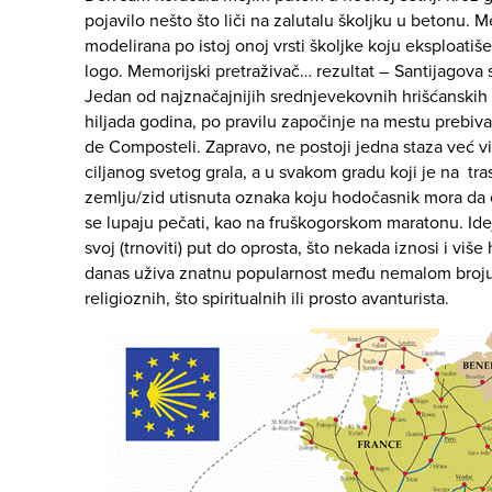
pojavilo nešto što liči na zalutalu školjku u betonu. 
modelirana po istoj onoj vrsti školjke koju eksploatiš
logo. Memorijski pretraživač… rezultat – Santijagova 
Jedan od najznačajnijih srednjevekovnih hrišćanskih h
hiljada godina, po pravilu započinje na mestu prebival
de Composteli. Zapravo, ne postoji jedna staza već vi
ciljanog svetog grala, a u svakom gradu koji je na tra
zemlju/zid utisnuta oznaka koju hodočasnik mora da ov
se lupaju pečati, kao na fruškogorskom maratonu. Id
svoj (trnoviti) put do oprosta, što nekada iznosi i više
danas uživa znatnu popularnost među nemalom broju
religioznih, što spiritualnih ili prosto avanturista.