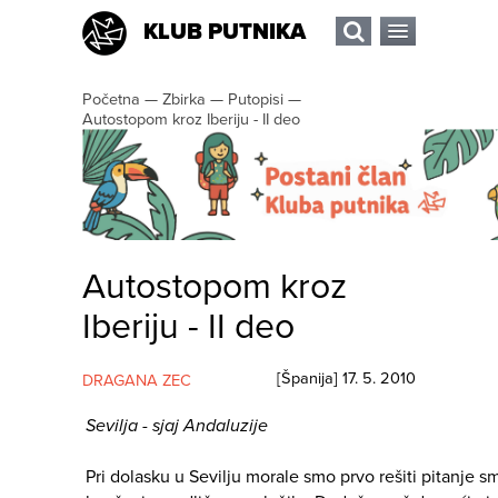
KLUB PUTNIKA
Početna
—
Zbirka
—
Putopisi
—
Autostopom kroz Iberiju - II deo
Autostopom kroz
Iberiju - II deo
[
Španija
]
17. 5. 2010
DRAGANA ZEC
Sevilja - sjaj Andaluzije
Pri dolasku u Sevilju morale smo prvo rešiti pitanje s