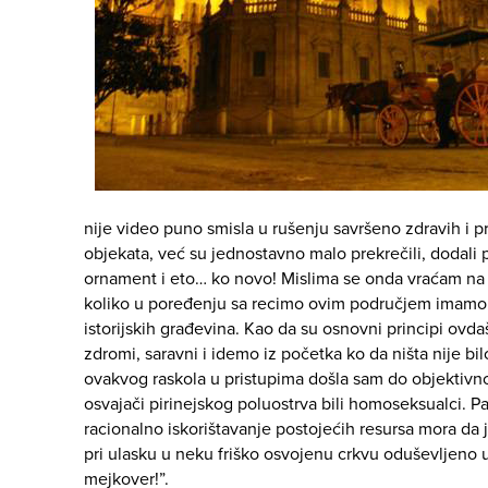
nije video puno smisla u rušenju savršeno zdravih i p
objekata, već su jednostavno malo prekrečili, dodali po
ornament i eto… ko novo! Mislima se onda vraćam na br
koliko u poređenju sa recimo ovim područjem imamo v
istorijskih građevina. Kao da su osnovni principi ovdaš
zdromi, saravni i idemo iz početka ko da ništa nije bi
ovakvog raskola u pristupima došla sam do objektivn
osvajači pirinejskog poluostrva bili homoseksualci. Pa
racionalno iskorištavanje postojećih resursa mora da 
pri ulasku u neku friško osvojenu crkvu oduševljeno
mejkover!”.