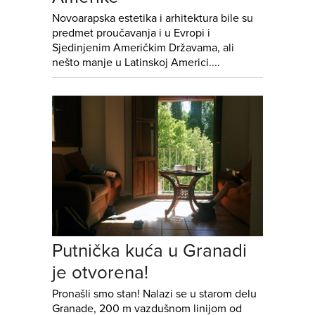
Novoarapska estetika i arhitektura bile su
predmet proučavanja i u Evropi i
Sjedinjenim Američkim Državama, ali
nešto manje u Latinskoj Americi....
Putnička kuća u Granadi
je otvorena!
Pronašli smo stan! Nalazi se u starom delu
Granade, 200 m vazdušnom linijom od