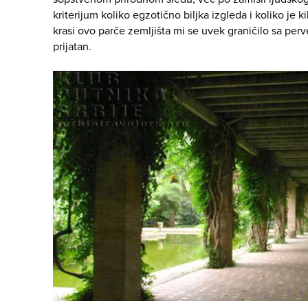
kriterijum koliko egzotično biljka izgleda i koliko je k
krasi ovo parče zemljišta mi se uvek graničilo sa perv
prijatan.