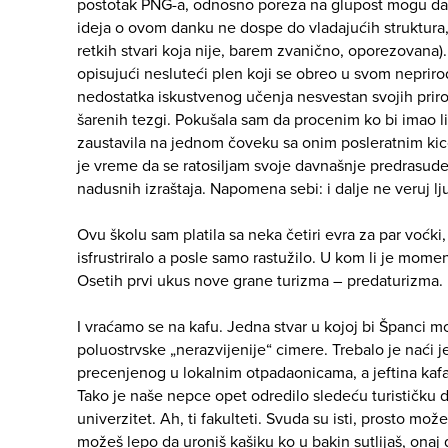
postotak PNG-a, odnosno poreza na glupost mogu da 
ideja o ovom danku ne dospe do vladajućih struktura, 
retkih stvari koja nije, barem zvanično, oporezovana)
opisujući nesluteći plen koji se obreo u svom neprir
nedostatka iskustvenog učenja nesvestan svojih prirod
šarenih tezgi. Pokušala sam da procenim ko bi imao l
zaustavila na jednom čoveku sa onim posleratnim ki
je vreme da se ratosiljam svoje davnašnje predrasud
nadusnih izraštaja. Napomena sebi: i dalje ne veruj l
Ovu školu sam platila sa neka četiri evra za par voćki
isfrustriralo a posle samo rastužilo. U kom li je mom
Osetih prvi ukus nove grane turizma – predaturizma.
I vraćamo se na kafu. Jedna stvar u kojoj bi Španci m
poluostrvske „nerazvijenije“ cimere. Trebalo je naći j
precenjenog u lokalnim otpadaonicama, a jeftina kafa
Tako je naše nepce opet odredilo sledeću turističku de
univerzitet. Ah, ti fakulteti. Svuda su isti, prosto m
možeš lepo da uroniš kašiku ko u bakin sutlijaš, onaj 