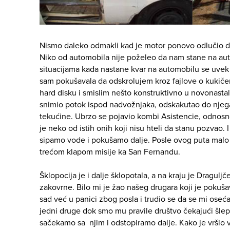
Nismo daleko odmakli kad je motor ponovo odlučio d
Niko od automobila nije poželeo da nam stane na autop
situacijama kada nastane kvar na automobilu se uv
sam pokušavala da odskrolujem kroz fajlove o kukiče
hard disku i smislim nešto konstruktivno u novonastaloj 
snimio potok ispod nadvožnjaka, odskakutao do njega 
tekućine. Ubrzo se pojavio kombi Asistencie, odnos
je neko od istih onih koji nisu hteli da stanu pozvao. 
sipamo vode i pokušamo dalje. Posle ovog puta mal
trećom klapom misije ka San Fernandu.
Šklopocija je i dalje šklopotala, a na kraju je Dragul
zakovrne. Bilo mi je žao našeg drugara koji je pokušava
sad već u panici zbog posla i trudio se da se mi oseć
jedni druge dok smo mu pravile društvo čekajući šlep-
sačekamo sa njim i odstopiramo dalje. Kako je vršio 