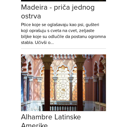
Madeira - priča jednog
ostrva
Ptice koje se oglašavaju kao psi, gušteri
koji oprašuju s cveta na cvet, zeljaste
biljke koje su odlučile da postanu ogromna
stabla. Učivši o...
Alhambre Latinske
Amerike