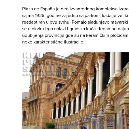
Plaza de España je deo izvanrednog kompleksa izgr
sajma 1928. godine zajedno sa parkom, kada je veliki
readaptiran u ovu svrhu. Pomalo sladunjavo mavarski
se u okviru trga nalazi i gradska kuća. Jedan od najupe
udubljenja provincija gde su na keramičkim pločicam
neke karakteristične ilustracije.