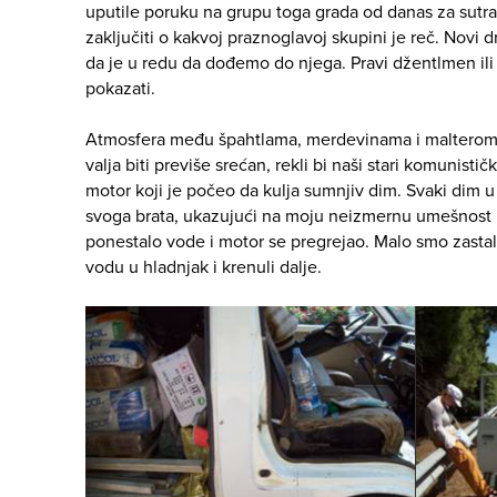
uputile poruku na grupu toga grada od danas za sutra
zaključiti o kakvoj praznoglavoj skupini je reč. Novi 
da je u redu da dođemo do njega. Pravi džentlmen ili
pokazati.
Atmosfera među špahtlama, merdevinama i malterom je
valja biti previše srećan, rekli bi naši stari komunističk
motor koji je počeo da kulja sumnjiv dim. Svaki dim 
svoga brata, ukazujući na moju neizmernu umešnost p
ponestalo vode i motor se pregrejao. Malo smo zastali,
vodu u hladnjak i krenuli dalje.