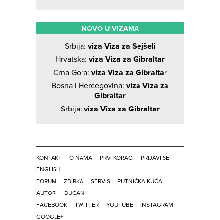
NOVO U VIZAMA
Srbija:
viza Viza za Sejšeli
Hrvatska:
viza Viza za Gibraltar
Crna Gora:
viza Viza za Gibraltar
Bosna i Hercegovina:
viza Viza za
Gibraltar
Srbija:
viza Viza za Gibraltar
KONTAKT
O NAMA
PRVI KORACI
PRIJAVI SE
ENGLISH
FORUM
ZBIRKA
SERVIS
PUTNIČKA KUĆA
AUTORI
DUĆAN
FACEBOOK
TWITTER
YOUTUBE
INSTAGRAM
GOOGLE+