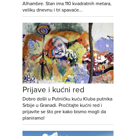
Alhambre. Stan ima 110 kvadratnih metara,
veliku dnevnu i tri spavaće...
Prijave i kućni red
Dobro došli u Putničku kuću Kluba putnika
Srbije u Granadi. Pročitajte kućni red i
prijavite se što pre kako bismo mogli da
planiramo!