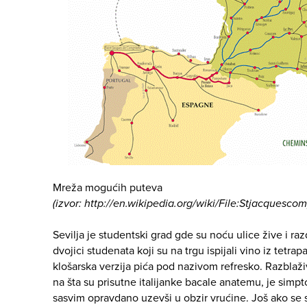
Mreža mogućih puteva
(izvor: http://en.wikipedia.org/wiki/File:Stjacquesco
Sevilja je studentski grad gde su noću ulice žive i ra
dvojici studenata koji su na trgu ispijali vino iz tetra
klošarska verzija pića pod nazivom refresko. Razblaži
na šta su prisutne italijanke bacale anatemu, je simp
sasvim opravdano uzevši u obzir vrućine. Još ako se s