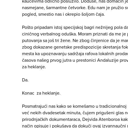
kaučevima odlično poslužilo. Doduše, naš domaćin 
nasmejane, šarmantne četvorke. Edu nam je pružio sv
pogled, smestio nas i okrepio šoljom čaja.
Pošto pripadam istoj specijskoj bagri nežnijeg pola 
ciničnog verbalnog oduška. Moram priznati da me je 
putovanja sa još tri žene. Ne zbog činjenice da je ma
zbog dokazane genetske predispozicije skretanja foku
mesta ka upoznavanju sadržaja rafova lokalnih proda
časova našeg prvog jutra u prestonici Andaluzije pro
za heklanje.
Da.
Konac za heklanje.
Posmatrajući nas kako se komešamo u tradicionalnoj 
već nekih dvadesetak minuta, čujem prigušeni glas 
prirodnjačkih dokumentaraca, Dejvida Atenboroa kak
način opisuje i pokušava da dokuči ovaj izvannaučni ri