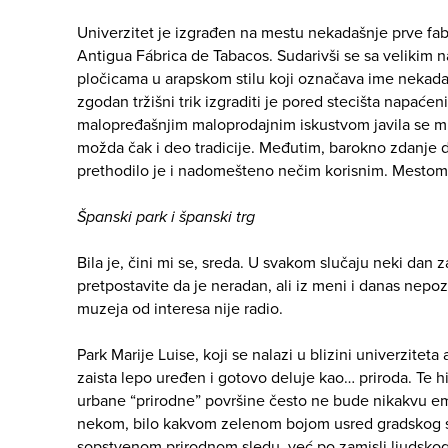
Univerzitet je izgrađen na mestu nekadašnje prve fabr
Antigua Fábrica de Tabacos. Sudarivši se sa velikim
pločicama u arapskom stilu koji označava ime nekadaš
zgodan tržišni trik izgraditi je pored stecišta napaće
malopređašnjim maloprodajnim iskustvom javila se mi
možda čak i deo tradicije. Međutim, barokno zdanje 
prethodilo je i nadomešteno nečim korisnim. Mestom
Španski park i španski trg
Bila je, čini mi se, sreda. U svakom slučaju neki dan z
pretpostavite da je neradan, ali iz meni i danas nepo
muzeja od interesa nije radio.
Park Marije Luise, koji se nalazi u blizini univerzitet
zaista lepo uređen i gotovo deluje kao… priroda. Te
urbane “prirodne” površine često ne bude nikakvu e
nekom, bilo kakvom zelenom bojom usred gradskog s
sopstvenom prirodnom sledu, već po zamisli ljudskog 