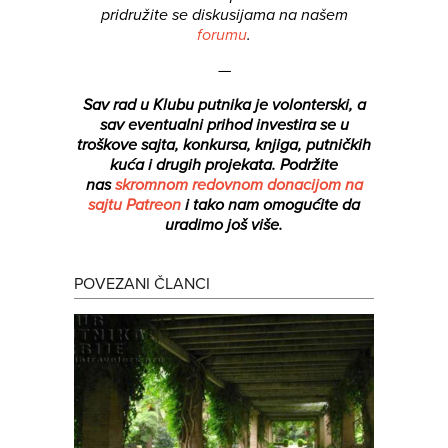
pridružite se diskusijama na našem
forumu
.
—
Sav rad u Klubu putnika je volonterski, a
sav eventualni prihod investira se u
troškove sajta, konkursa, knjiga, putničkih
kuća i drugih projekata.
Podržite
nas
skromnom redovnom donacijom na
sajtu Patreon
i tako nam omogućite da
uradimo još više.
POVEZANI ČLANCI