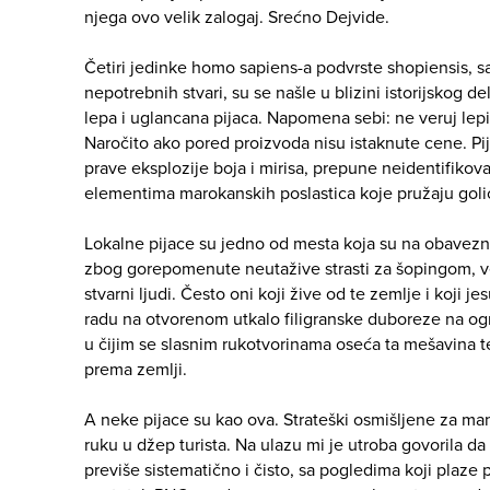
njega ovo velik zalogaj. Srećno Dejvide.
Četiri jedinke homo sapiens-a podvrste shopiensis, s
nepotrebnih stvari, su se našle u blizini istorijskog d
lepa i uglancana pijaca. Napomena sebi: ne veruj lep
Naročito ako pored proizvoda nisu istaknute cene. Pi
prave eksplozije boja i mirisa, prepune neidentifik
elementima marokanskih poslastica koje pružaju goli
Lokalne pijace su jedno od mesta koja su na obaveznoj
zbog gorepomenute neutažive strasti za šopingom, v
stvarni ljudi. Često oni koji žive od te zemlje i koji j
radu na otvorenom utkalo filigranske duboreze na og
u čijim se slasnim rukotvorinama oseća ta mešavina teš
prema zemlji.
A neke pijace su kao ova. Strateški osmišljene za manj
ruku u džep turista. Na ulazu mi je utroba govorila da 
previše sistematično i čisto, sa pogledima koji plaze p