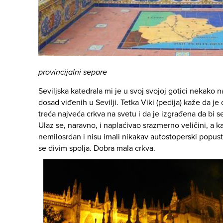
provincijalni separe
Seviljska katedrala mi je u svoj svojoj gotici nekako n
dosad viđenih u Sevilji. Tetka Viki (pedija) kaže da je
treća najveća crkva na svetu i da je izgrađena da bi s
Ulaz se, naravno, i naplaćivao srazmerno veličini, a k
nemilosrdan i nisu imali nikakav autostoperski popust
se divim spolja. Dobra mala crkva.