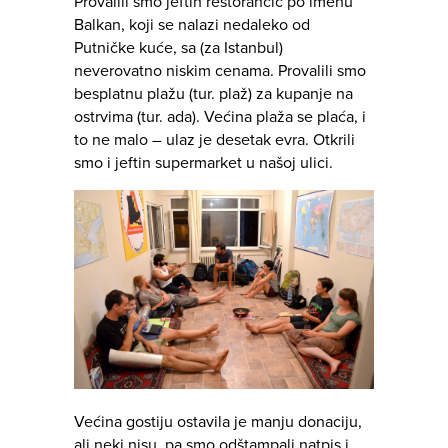
Provalili smo jeftin restorančić po imenu
Balkan, koji se nalazi nedaleko od
Putničke kuće, sa (za Istanbul)
neverovatno niskim cenama. Provalili smo
besplatnu plažu (tur. plaž) za kupanje na
ostrvima (tur. ada). Većina plaža se plaća, i
to ne malo – ulaz je desetak evra. Otkrili
smo i jeftin supermarket u našoj ulici.
Većina gostiju ostavila je manju donaciju,
ali neki nisu, pa smo odštampali natpis i