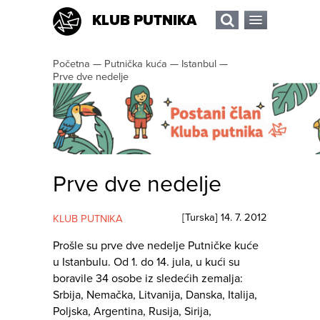
KLUB PUTNIKA
Početna
—
Putnička kuća
—
Istanbul
—
Prve dve nedelje
Prve dve nedelje
[
Turska
]
14. 7. 2012
KLUB PUTNIKA
Prošle su prve dve nedelje Putničke kuće
u Istanbulu. Od 1. do 14. jula, u kući su
boravile 34 osobe iz sledećih zemalja:
Srbija, Nemačka, Litvanija, Danska, Italija,
Poljska, Argentina, Rusija, Sirija,