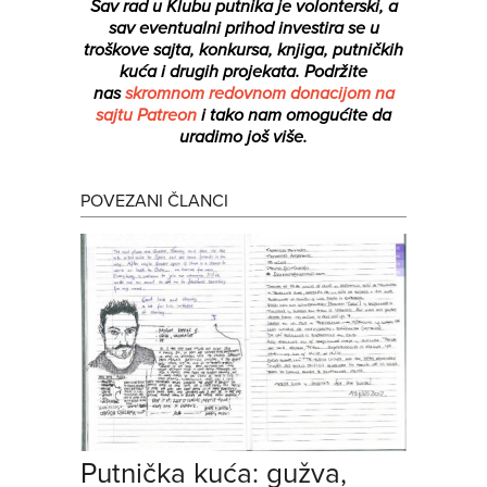
Sav rad u Klubu putnika je volonterski, a
sav eventualni prihod investira se u
troškove sajta, konkursa, knjiga, putničkih
kuća i drugih projekata.
Podržite
nas
skromnom redovnom donacijom na
sajtu Patreon
i tako nam omogućite da
uradimo još više.
POVEZANI ČLANCI
Putnička kuća: gužva,