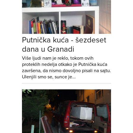
Putnička kuća - šezdeset
dana u Granadi
Više ljudi nam je reklo, tokom ovih
proteklih nedelja otkako je Putnička kuća
završena, da nismo dovoljno pisali na sajtu.
Ulenjili smo se, sunce je...