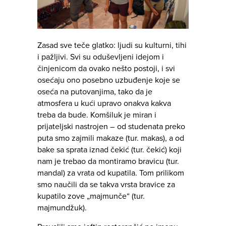
Zasad sve teče glatko: ljudi su kulturni, tihi
i pažljivi. Svi su oduševljeni idejom i
činjenicom da ovako nešto postoji, i svi
osećaju ono posebno uzbuđenje koje se
oseća na putovanjima, tako da je
atmosfera u kući upravo onakva kakva
treba da bude. Komšiluk je miran i
prijateljski nastrojen – od studenata preko
puta smo zajmili makaze (tur. makas), a od
bake sa sprata iznad čekić (tur. čekić) koji
nam je trebao da montiramo bravicu (tur.
mandal) za vrata od kupatila. Tom prilikom
smo naučili da se takva vrsta bravice za
kupatilo zove „majmunče“ (tur.
majmundžuk).