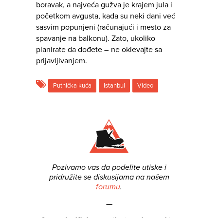
boravak, a najveća gužva je krajem jula i
početkom avgusta, kada su neki dani već
sasvim popunjeni (računajući i mesto za
spavanje na balkonu). Zato, ukoliko
planirate da dođete – ne oklevajte sa
prijavljivanjem.
Putnička kuća
Istanbul
Video
Pozivamo vas da podelite utiske i
pridružite se diskusijama na našem
forumu
.
—