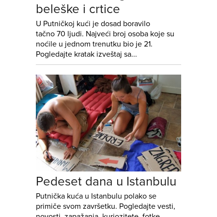
beleške i crtice
U Putničkoj kući je dosad boravilo
tačno 70 ljudi. Najveći broj osoba koje su
noćile u jednom trenutku bio je 21.
Pogledajte kratak izveštaj sa...
Pedeset dana u Istanbulu
Putnička kuća u Istanbulu polako se
primiče svom završetku. Pogledajte vesti,
novosti, zapažanja, kuriozitete, fotke,