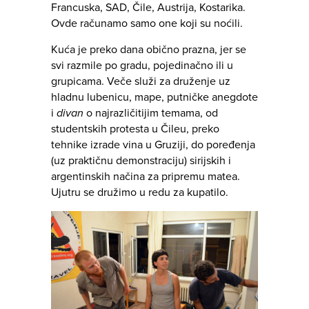
Francuska, SAD, Čile, Austrija, Kostarika.
Ovde računamo samo one koji su noćili.
Kuća je preko dana obično prazna, jer se
svi razmile po gradu, pojedinačno ili u
grupicama. Veče služi za druženje uz
hladnu lubenicu, mape, putničke anegdote
i
divan
o najrazličitijim temama, od
studentskih protesta u Čileu, preko
tehnike izrade vina u Gruziji, do poređenja
(uz praktičnu demonstraciju) sirijskih i
argentinskih načina za pripremu matea.
Ujutru se družimo u redu za kupatilo.