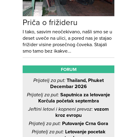
Priča o frižideru
I tako, sasvim neočekivano, našli smo se u
deset uveče na ulici, a pored nas je stajao
frižider visine prosečnog čoveka. Stajali
smo tamo bez ikakve...
FORUM
Prijatelj za put:
Thailand, Phuket
Decembar 2026
Prijatelj za put:
Saputnica za letovanje
Korčula početak septembra
Jeftini letovi i kopneni prevoz:
vozom
kroz evropu
Prijatelj za put:
Putovanje Crna Gora
Prijatelj za put:
Letovanje pocetak