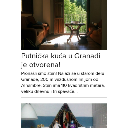
Putnička kuća u Granadi
je otvorena!
Pronašli smo stan! Nalazi se u starom delu
Granade, 200 m vazdušnom linijom od
Alhambre. Stan ima 110 kvadratnih metara,
veliku dnevnu i tri spavaće...