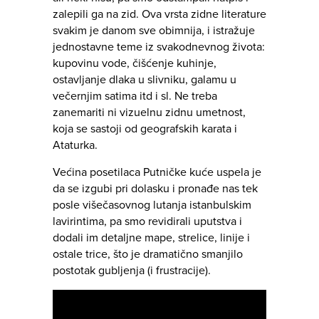
zalepili ga na zid. Ova vrsta zidne literature
svakim je danom sve obimnija, i istražuje
jednostavne teme iz svakodnevnog života:
kupovinu vode, čišćenje kuhinje,
ostavljanje dlaka u slivniku, galamu u
večernjim satima itd i sl. Ne treba
zanemariti ni vizuelnu zidnu umetnost,
koja se sastoji od geografskih karata i
Ataturka.
Većina posetilaca Putničke kuće uspela je
da se izgubi pri dolasku i pronađe nas tek
posle višečasovnog lutanja istanbulskim
lavirintima, pa smo revidirali uputstva i
dodali im detaljne mape, strelice, linije i
ostale trice, što je dramatično smanjilo
postotak gubljenja (i frustracije).