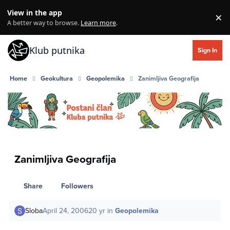
Skip to content
View in the app
×
Di
A better way to browse.
Learn more
.
Klub putnika
Sign In
Home
Geokultura
Geopolemika
Zanimljiva Geografija
Zanimljiva Geografija
Share
Followers
Sloba
April 24, 2006
20 yr
in
Geopolemika