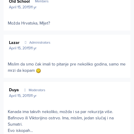
Old School
Members
April 15, 2015
11 yr
Možda Hrvatska, Mljet?
Author stats
Lazar
Administrators
April 15, 2015
11 yr
Mislim da smo čak imali to pitanje pre nekoliko godina, samo me
mrzi da kopam
Author stats
Duya
Moderators
April 15, 2015
11 yr
Kanada ima takvih nekoliko, možda i sa par rekurzija više.
Bafinovo ili Viktorijino ostrvo. Ima, mislim, jedan slučaj i na
Sumatri.
Evo iskopah...