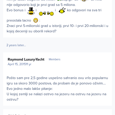
nije odgovorio koji je prvi grad sa 5 miliona.
Evo bonus i
i
i
ko odgovori na sva tri
preostala tacno
:
Znaci prvi 5-milionski grad u istoriji, prvi 10- i prvi 20-milionski i u
kojoj deceniji su oborili rekord?
2 years later...
Author stats
Raymond Luxury-Yacht
Members
April 15, 2015
11 yr
Pošto sam pre 2,5 godine uspešno sahranio ovu vrlo popularnu
igru sa skoro 3000 postova, da probam da je ponovo oživim....
Evo jedno malo lakše pitanje:
U kojoj zemlji se nalazi ostrvo na jezeru na ostrvu na jezeru na
ostrvu?
Author stats