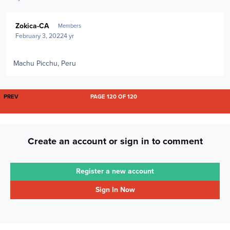
Author stats
Zokica-CA
Members
February 3, 2022
4 yr
Machu Picchu, Peru
FIRST PAGE
PREV
PAGE 120 OF 120
Create an account or sign in to comment
Register a new account
Sign In Now