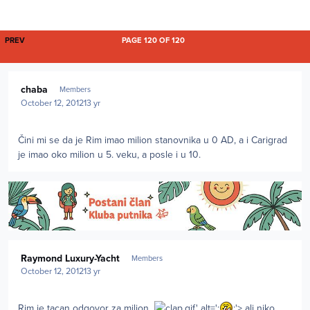
FIRST PAGE
PREV
PAGE 120 OF 120
Author stats
chaba
Members
October 12, 2012
13 yr
Čini mi se da je Rim imao milion stanovnika u 0 AD, a i Carigrad
je imao oko milion u 5. veku, a posle i u 10.
Author stats
Raymond Luxury-Yacht
Members
October 12, 2012
13 yr
Rim je tacan odgovor za milion
.gif' alt=':
:'> ali niko