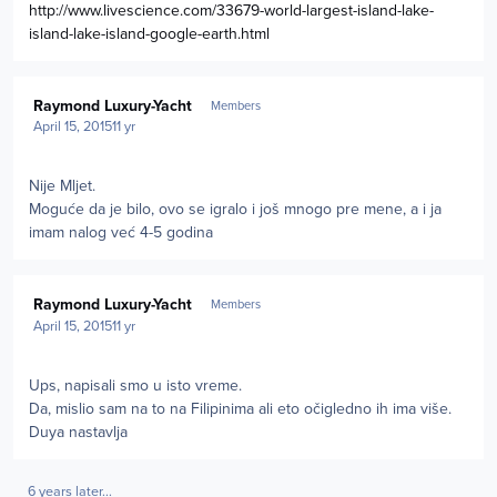
http://www.livescience.com/33679-world-largest-island-lake-
island-lake-island-google-earth.html
Author stats
Raymond Luxury-Yacht
Members
April 15, 2015
11 yr
Nije Mljet.
Moguće da je bilo, ovo se igralo i još mnogo pre mene, a i ja
imam nalog već 4-5 godina
Author stats
Raymond Luxury-Yacht
Members
April 15, 2015
11 yr
Ups, napisali smo u isto vreme.
Da, mislio sam na to na Filipinima ali eto očigledno ih ima više.
Duya nastavlja
6 years later...