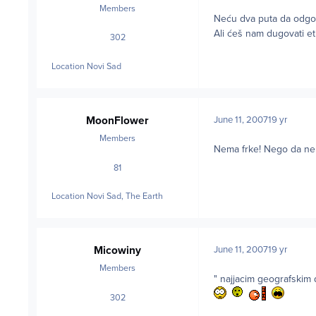
Members
Neću dva puta da odgo
Ali ćeš nam dugovati et
302
posts
Location
Novi Sad
MoonFlower
June 11, 2007
19 yr
Members
Nema frke! Nego da nek
81
posts
Location
Novi Sad, The Earth
Micowiny
June 11, 2007
19 yr
Members
" najjacim geografskim
302
posts