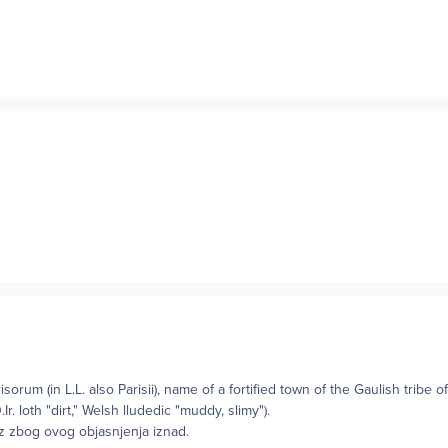
sorum (in L.L. also Parisii), name of a fortified town of the Gaulish tribe of t
Ir. loth "dirt," Welsh lludedic "muddy, slimy").
iz zbog ovog objasnjenja iznad.