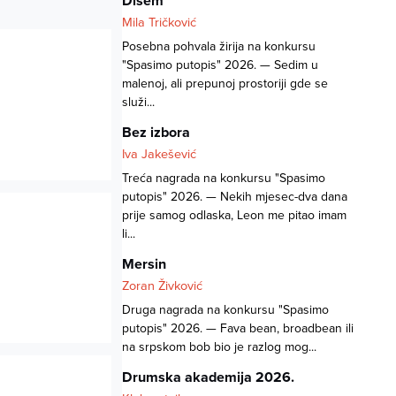
Dišem
Mila Tričković
Posebna pohvala žirija na konkursu
"Spasimo putopis" 2026. — Sedim u
malenoj, ali prepunoj prostoriji gde se
služi...
Bez izbora
Iva Jakešević
Treća nagrada na konkursu "Spasimo
putopis" 2026. — Nekih mjesec-dva dana
prije samog odlaska, Leon me pitao imam
li...
Mersin
Zoran Živković
Druga nagrada na konkursu "Spasimo
putopis" 2026. — Fava bean, broadbean ili
na srpskom bob bio je razlog mog...
Drumska akademija 2026.