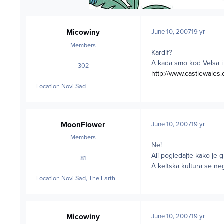
Micowiny
June 10, 2007
19 yr
Members
Kardif?
A kada smo kod Velsa i
302
posts
http://www.castlewales
Location
Novi Sad
MoonFlower
June 10, 2007
19 yr
Members
Ne!
Ali pogledajte kako je 
81
posts
A keltska kultura se neg
Location
Novi Sad, The Earth
Micowiny
June 10, 2007
19 yr