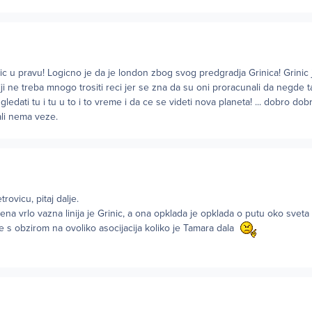
ic u pravu! Logicno je da je london zbog svog predgradja Grinica! Grinic
oriji ne treba mnogo trositi reci jer se zna da su oni proracunali da negde
gledati tu i tu u to i to vreme i da ce se videti nova planeta! ... dobro dob
ali nema veze.
ovicu, pitaj dalje.
jena vrlo vazna linija je Grinic, a ona opklada je opklada o putu oko svet
e s obzirom na ovoliko asocijacija koliko je Tamara dala