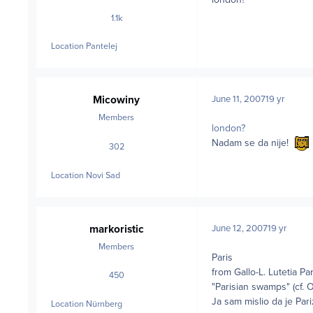
1.1k
posts
Location
Pantelej
Micowiny
June 11, 2007
19 yr
Members
london?
Nadam se da nije!
302
posts
Location
Novi Sad
markoristic
June 12, 2007
19 yr
Members
Paris
from Gallo-L. Lutetia Pari
450
posts
"Parisian swamps" (cf. O.
Ja sam mislio da je Par
Location
Nürnberg