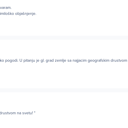
varam.
imiloško objašnjenje.
o pogodi. U pitanju je gl. grad zemlje sa najjacim geografskim drustvom
 drustvom na svetu! "