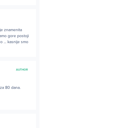
 je znamenita
 tamo gore postoji
ro ... kasnije smo
AUTHOR
a za 80 dana.