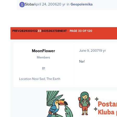
Sloba
April 24, 2006
20 yr
in
Geopolemika
FIRST PAGE
LAST PAGE
PREV
28
29
30
31
32
33
34
35
36
37
38
NEXT
PAGE 33 OF 120
MoonFlower
June 9, 2007
19 yr
Members
Ne!
81
posts
Location
Novi Sad, The Earth