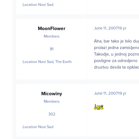
Location
Novi Sad
MoonFlower
June 11, 2007
19 yr
Members
Aha, bar tako je bilo d
prolazi jedna zamisljena
81
posts
Takodje, u jednoj pozna
postigne za odredjeno v
Location
Novi Sad, The Earth
drustvu desila ta opkl
Micowiny
June 11, 2007
19 yr
Members
302
posts
Location
Novi Sad