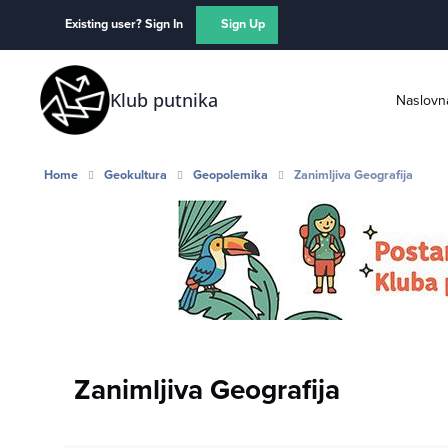
Skip to content
Existing user? Sign In
Sign Up
Klub putnika
Naslovn
Home
Geokultura
Geopolemika
Zanimljiva Geografija
Zanimljiva Geografija