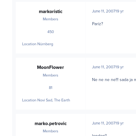
markoristic
June 11, 2007
19 yr
Members
Pariz?
450
posts
Location
Nürnberg
MoonFlower
June 11, 2007
19 yr
Members
Ne ne ne ne!!! sada ja m
81
posts
Location
Novi Sad, The Earth
marko.petrovic
June 11, 2007
19 yr
Members
london?