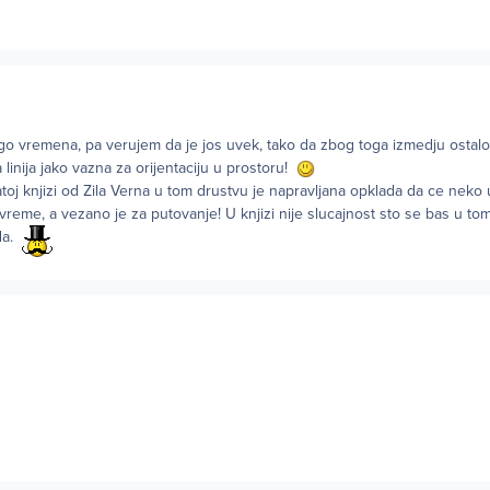
ugo vremena, pa verujem da je jos uvek, tako da zbog toga izmedju ostalo
 linija jako vazna za orijentaciju u prostoru!
toj knjizi od Zila Verna u tom drustvu je napravljana opklada da ce neko
reme, a vezano je za putovanje! U knjizi nije slucajnost sto se bas u t
ada.