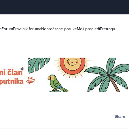
a
Forum
Pravilnik foruma
Nepročitane poruke
Moji pregledi
Pretraga
Share