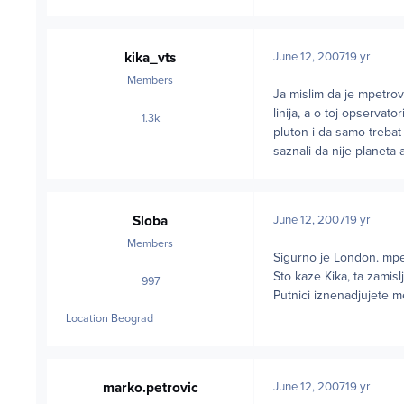
kika_vts
June 12, 2007
19 yr
Members
Ja mislim da je mpetrov
linija, a o toj opservat
1.3k
posts
pluton i da samo trebat 
saznali da nije planeta 
Sloba
June 12, 2007
19 yr
Members
Sigurno je London. mpetr
Sto kaze Kika, ta zamisl
997
posts
Putnici iznenadjujete m
Location
Beograd
marko.petrovic
June 12, 2007
19 yr