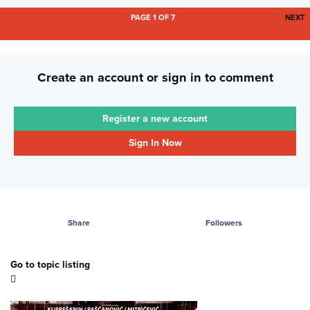
L
PAGE 1 OF 7
NEXT
Create an account or sign in to comment
Register a new account
Sign In Now
Share
Followers
Go to topic listing