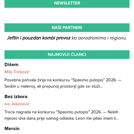
NEWSLETTER
NAŠI PARTNERI
Jeftin i pouzdan kombi prevoz
ka aerodromima i regionu.
NAJNOVIJI ČLANCI
Dišem
Mila Tričković
Posebna pohvala žirija na konkursu "Spasimo putopis" 2026. —
Sedim u malenoj, ali prepunoj prostoriji gde se služi...
Bez izbora
Iva Jakešević
Treća nagrada na konkursu "Spasimo putopis" 2026. — Nekih
mjesec-dva dana prije samog odlaska, Leon me pitao imam li...
Mersin