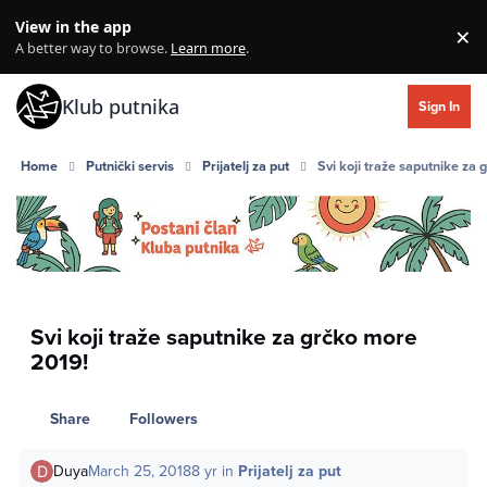
Skip to content
View in the app
×
Di
A better way to browse.
Learn more
.
Klub putnika
Sign In
Home
Putnički servis
Prijatelj za put
Svi koji traže saputnike za
Svi koji traže saputnike za grčko more
2019!
Share
Followers
Duya
March 25, 2018
8 yr
in
Prijatelj za put