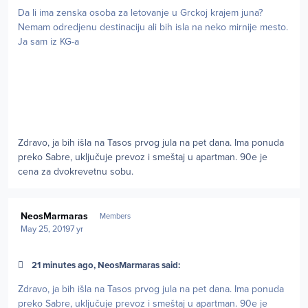
Da li ima zenska osoba za letovanje u Grckoj krajem juna?
Nemam odredjenu destinaciju ali bih isla na neko mirnije mesto.
Ja sam iz KG-a
Zdravo, ja bih išla na Tasos prvog jula na pet dana. Ima ponuda
preko Sabre, uključuje prevoz i smeštaj u apartman. 90e je
cena za dvokrevetnu sobu.
Author stats
NeosMarmaras
Members
May 25, 2019
7 yr
21 minutes ago, NeosMarmaras said:
Zdravo, ja bih išla na Tasos prvog jula na pet dana. Ima ponuda
preko Sabre, uključuje prevoz i smeštaj u apartman. 90e je