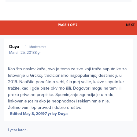
L
PAGE 1 OF 7
NEXT
Author stats
Duya
Moderators
March 25, 2018
8 yr
Kao što naslov kaže, ovo je tema za sve koji traže saputnike za
letovanje u Grčkoj, tradicionalno najpopularnijoj destinaciji, u
2019. Napišite ponešto o sebi, šta (ne) volite, kakve saputnike
tražite, kad i gde biste okvirno išli. Dogovori mogu na temi ili
preko privatne prepiske. Spominjanje agencija je u redu,
linkovanje (osim ako je neophodno) i reklamiranje nije.
Želimo vam lep provod i dobro društvo!
Edited
May 8, 2019
7 yr
by Duya
1 year later...