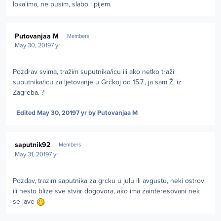
lokalima, ne pusim, slabo i pijem.
Author stats
Putovanjaa M
Members
May 30, 2019
7 yr
Pozdrav svima, tražim suputnika/icu ili ako netko traži
suputnika/icu za ljetovanje u Grčkoj od 15.7., ja sam Ž, iz
Zagreba.
?
Edited
May 30, 2019
7 yr
by Putovanjaa M
Author stats
saputnik92
Members
May 31, 2019
7 yr
Pozdav, trazim saputnika za grcku u julu ili avgustu, neki ostrov
ili nesto blize sve stvar dogovora, ako ima zainteresovani nek
se jave