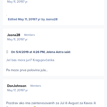
May 11, 2019
7 yr
.
Edited
May 11, 2019
7 yr
by Jasna28
Author stats
Jasna28
Members
May 11, 2019
7 yr
On 5/4/2019 at 4:26 PM, Jelena Astra said:
Jel bas mora jun? Kragujevčanka
Pa moze prva polovina jula...
Author stats
DonJohnson
Members
May 17, 2019
7 yr
Pozdrav ako ima zainteresovanih za Jul ili Avgust za Kavos ili