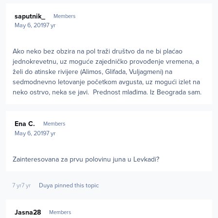
Author stats
saputnik_
Members
May 6, 2019
7 yr
Ako neko bez obzira na pol traži društvo da ne bi plaćao
jednokrevetnu, uz moguće zajedničko provođenje vremena, a
želi do atinske rivijere (Alimos, Glifada, Vuljagmeni) na
sedmodnevno letovanje početkom avgusta, uz mogući izlet na
neko ostrvo, neka se javi. Prednost mlađima. Iz Beograda sam.
Author stats
Ena C.
Members
May 6, 2019
7 yr
Zainteresovana za prvu polovinu juna u Levkadi?
7 yr
7 yr
Duya
pinned this topic
Author stats
Jasna28
Members