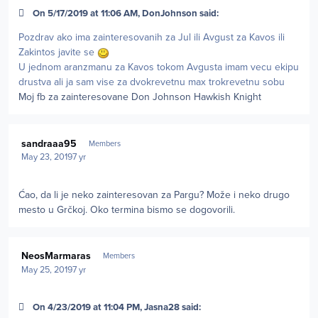
On 5/17/2019 at 11:06 AM, DonJohnson said:
Pozdrav ako ima zainteresovanih za Jul ili Avgust za Kavos ili
Zakintos javite se
U jednom aranzmanu za Kavos tokom Avgusta imam vecu ekipu
drustva ali ja sam vise za dvokrevetnu max trokrevetnu sobu
Moj fb za zainteresovane Don Johnson Hawkish Knight
Author stats
sandraaa95
Members
May 23, 2019
7 yr
Ćao, da li je neko zainteresovan za Pargu? Može i neko drugo
mesto u Grčkoj. Oko termina bismo se dogovorili.
Author stats
NeosMarmaras
Members
May 25, 2019
7 yr
On 4/23/2019 at 11:04 PM, Jasna28 said: