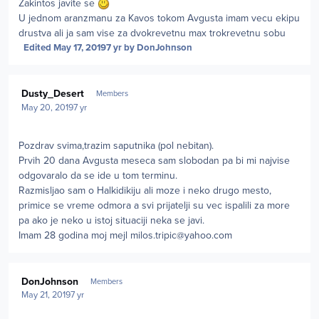
Zakintos javite se
U jednom aranzmanu za Kavos tokom Avgusta imam vecu ekipu
drustva ali ja sam vise za dvokrevetnu max trokrevetnu sobu
Edited
May 17, 2019
7 yr
by DonJohnson
Author stats
Dusty_Desert
Members
May 20, 2019
7 yr
Pozdrav svima,trazim saputnika (pol nebitan).
Prvih 20 dana Avgusta meseca sam slobodan pa bi mi najvise
odgovaralo da se ide u tom terminu.
Razmisljao sam o Halkidikiju ali moze i neko drugo mesto,
primice se vreme odmora a svi prijatelji su vec ispalili za more
pa ako je neko u istoj situaciji neka se javi.
Imam 28 godina moj mejl
milos.tripic@yahoo.com
Author stats
DonJohnson
Members
May 21, 2019
7 yr