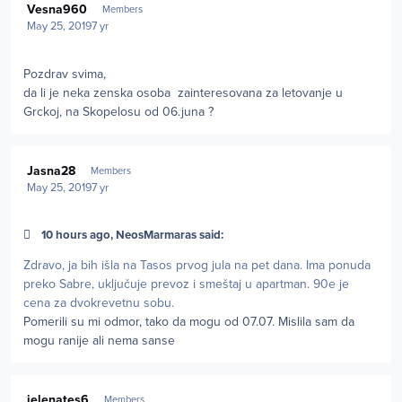
Vesna960
Members
May 25, 2019
7 yr
Pozdrav svima,
da li je neka zenska osoba zainteresovana za letovanje u
Grckoj, na Skopelosu od 06.juna ?
Author stats
Jasna28
Members
May 25, 2019
7 yr
10 hours ago, NeosMarmaras said:
Zdravo, ja bih išla na Tasos prvog jula na pet dana. Ima ponuda
preko Sabre, uključuje prevoz i smeštaj u apartman. 90e je
cena za dvokrevetnu sobu.
Pomerili su mi odmor, tako da mogu od 07.07. Mislila sam da
mogu ranije ali nema sanse
Author stats
jelenates6
Members