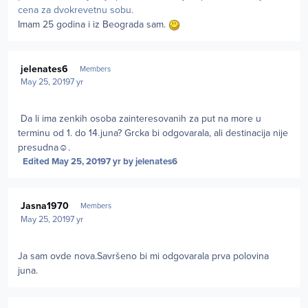
cena za dvokrevetnu sobu.
Imam 25 godina i iz Beograda sam.
Author stats
jelenates6
Members
May 25, 2019
7 yr
Da li ima zenkih osoba zainteresovanih za put na more u
terminu od 1. do 14.juna? Grcka bi odgovarala, ali destinacija nije
presudna☺.
Edited
May 25, 2019
7 yr
by jelenates6
Author stats
Jasna1970
Members
May 25, 2019
7 yr
Ja sam ovde nova.Savršeno bi mi odgovarala prva polovina
juna.
Author stats