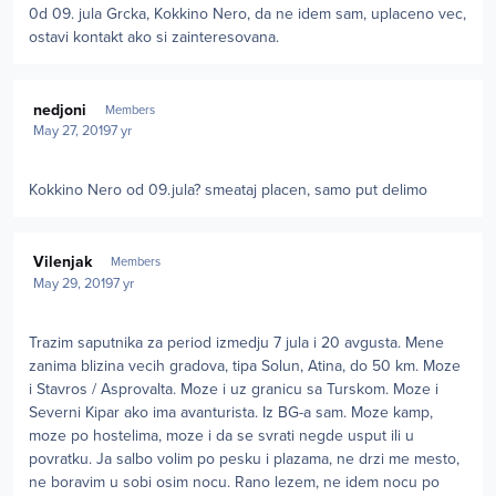
0d 09. jula Grcka, Kokkino Nero, da ne idem sam, uplaceno vec,
ostavi kontakt ako si zainteresovana.
Author stats
nedjoni
Members
May 27, 2019
7 yr
Kokkino Nero od 09.jula? smeataj placen, samo put delimo
Author stats
Vilenjak
Members
May 29, 2019
7 yr
Trazim saputnika za period izmedju 7 jula i 20 avgusta. Mene
zanima blizina vecih gradova, tipa Solun, Atina, do 50 km. Moze
i Stavros / Asprovalta. Moze i uz granicu sa Turskom. Moze i
Severni Kipar ako ima avanturista. Iz BG-a sam. Moze kamp,
moze po hostelima, moze i da se svrati negde usput ili u
povratku. Ja salbo volim po pesku i plazama, ne drzi me mesto,
ne boravim u sobi osim nocu. Rano lezem, ne idem nocu po