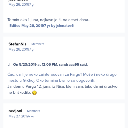
May 26, 2019
7 yr
Termin oko 1.juna, najkasnije 4. na deset dana...
Edited
May 26, 2019
7 yr
by jelenates6
Author stats
StefanNis
Members
May 26, 2019
7 yr
On 5/23/2019 at 12:05 PM, sandraaa95 said:
Ćao, da li je neko zainteresovan za Pargu? Može i neko drugo
mesto u Grčkoj. Oko termina bismo se dogovorili.
Ja idem u Pargu 12. juna, iz Niša. Idem sam, tako da mi društvo
ne bi škodilo.
Author stats
nedjoni
Members
May 27, 2019
7 yr