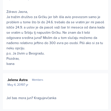
Zdravo Jasna,
Ja tražim društvo za Grčku jer bih išla avio prevozom samo je
problem u tome što bi do 24.6. trebalo da se vratim jer mi pasoš
ističe 24.9. a uslov je da pasoš važi bar tri meseca od dana kada
se vratim u Srbiju tj napustim Grčku. Ne znam da li tebi
odgovara sredina juna? Mislim da u tom slučaju možemo da
nađemo relativno jeftino do 300 evra po osobi. Piši ako si za tu
neku opciju.
p.s. Ja živim u Beogradu.
Pozdrav,
Ivana
Author stats
Jelena Astra
Members
May 4, 2019
7 yr
Jel bas mora jun? Kragujevčanka