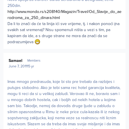
250din.
http://www.mondo.rs/s208140/Magazin/Travel/Od_Slavije_do_ae
rodroma_za_250_dinara.html
Da li to znači da će ta linija ići sve vrijeme, tj. i nakon ponoći (na
svakih sat vremena)? Nisu spomenuli ništa u vezi s tim, pa
kapiram da ide, a s druge strane ne mora da znači da se
podrazumijeva
Author stats
Samael
Members
June 7, 2011
15 yr
Imas mnogo predrasuda, koje bi sto pre trebalo da razbijes i
putujes slobodno. Ako je tebi sama rec hotel garancija kvaliteta,
mogu ti reci da si u velikoj zabludi. Verovao ili ne, boravio sam i
u mnogo dobrih hostela, cak i boljih od nekih hotela u kojima
sam bio. Takodje, nemoj da dovodis druge ljude u zabludu o
silnim opasnostima u Rimu iz neke price cula-kazala ili iz nekog
sopstvenog zakljucka, koji nema veze sa realnoscu niti licnim
iskustvom. Slazem se da treba da imas svoje misljenje i da imas