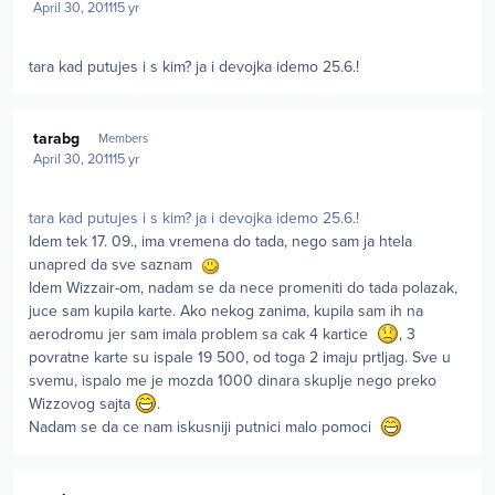
April 30, 2011
15 yr
tara kad putujes i s kim? ja i devojka idemo 25.6.!
Author stats
tarabg
Members
April 30, 2011
15 yr
tara kad putujes i s kim? ja i devojka idemo 25.6.!
Idem tek 17. 09., ima vremena do tada, nego sam ja htela
unapred da sve saznam
Idem Wizzair-om, nadam se da nece promeniti do tada polazak,
juce sam kupila karte. Ako nekog zanima, kupila sam ih na
aerodromu jer sam imala problem sa cak 4 kartice
, 3
povratne karte su ispale 19 500, od toga 2 imaju prtljag. Sve u
svemu, ispalo me je mozda 1000 dinara skuplje nego preko
Wizzovog sajta
.
Nadam se da ce nam iskusniji putnici malo pomoci
Author stats