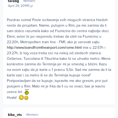
tarabg
Members
April 29, 2011
15 yr
Pozdrav svima! Posle iscitavanja svih mogucih stranica htedoh
nesto da priupitam. Naime, putujem u Rim, pa me zanima da li
sam dobro razumela kako od Fiumicina do centra najbolje doci.
Elem, avion bi po rasporedu trebao da sleti na Fiumicino u
22:20h, Metropoliten train line - FM1, ako je verovati sajtu
http://www.toandfromtheairport.com/rome.html
ima u 22:57h i
23:27h. Iz tog voza treba sici na nekoj od sledecih stanica:
Ostiense, Tuscolana ili Tiburtina kako bi se uhvatio metro. Mene
konkretno zanima do Terminija jer mi je smestaj u blizini. Kazu
na ovom sajtu da je karta u 1 pravcu 5,5e. Sad me zanima da li ta
karta vazi i za metro ili se do Terminija kupuje nova?
Pretpostavljam da se kupuje, ispravite me ako gresim, prvi put
putujem u Rim. Malo mi je frka da li cu se snaci, bas je kasno
uvece let.
Hvala!
Author stats
kika_vts
Members