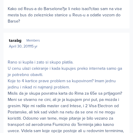
Kako od Reus-a do Barselone?je li neko isao?citao sam na vise
mesta bus do zeleznicke stanice u Reus-u a odatle vozom do
Barse?
Author stats
tarabg
Members
April 30, 2011
15 yr
Rano si kupila i zato si skupo platila.
U cenu ulazi cekiranje i kada kupujes preko interneta samo ga
je potrebno obaviti.
Koje to 4 kartice prave problem sa kupovinom? Imam jednu
jedinu i nikad ni najmanji problem.
Mislis da je skupa povratna karta do Rima za 65e sa prtljagom?
Meni se stvarno ne cini, ali je ja kupujem prvi put, pa mozda i
gresim. Nije mi radila master card Intese, i 2 Visa Electron od
Postanske, ali tek sad videh na netu da se one ni ne mogu
koristiti. Odosmo van teme, moje pitanje je bilo vezano za
transport od aerodroma Fiumicino do Terminija jako kasno
uvece. Videla sam koje opcije postoje ali u redovnim terminima,