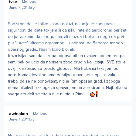
ivke
Members
June 7, 2011
15 yr
Sobzirom da se toliko kasno dolazi, najbolje je zbog vase
sigurnosti da idete taxijem ili da iskulirate na aerodromu par sati
do jutra, znam da mnogo ima, ali mozda i bolje to nego da prvi
put "lutate" ulicama ogromnog i u odnosu na Beograd mnogo
opasnog grada.. Nisam licno bio, ali...
Razmisljao sam da li treba odgovarati na ovakve komentare pa
sam ipak odlucio da napisem zbog drugih koji citaju. SVE sto je
ovaj lik napisao su prosto gluposti. Niti treba ici taksijem od
aerodroma (dovoljno smo detaljno u ovoj temi opisali kako
treba, da se ne ponavljam), niti je Rim opasan grad. I zaboga
nema nikakvih razloga za spavanjem na aerodromu. Najbolje od
svega sto deli savete a nije ni bio u Rimu...
Author stats
awinaken
Members
June 7, 2011
15 yr
Nova opcija za transfer od/do aerodroma u Beogradu, cena