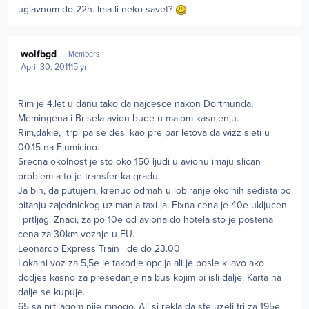
uglavnom do 22h. Ima li neko savet?
Author stats
wolfbgd
Members
April 30, 2011
15 yr
Rim je 4.let u danu tako da najcesce nakon Dortmunda,
Memingena i Brisela avion bude u malom kasnjenju.
Rim,dakle, trpi pa se desi kao pre par letova da wizz sleti u
00.15 na Fjumicino.
Srecna okolnost je sto oko 150 ljudi u avionu imaju slican
problem a to je transfer ka gradu.
Ja bih, da putujem, krenuo odmah u lobiranje okolnih sedista po
pitanju zajednickog uzimanja taxi-ja. Fixna cena je 40e ukljucen
i prtljag. Znaci, za po 10e od aviona do hotela sto je postena
cena za 30km voznje u EU.
Leonardo Express Train ide do 23.00
Lokalni voz za 5,5e je takodje opcija ali je posle kilavo ako
dodjes kasno za presedanje na bus kojim bi isli dalje. Karta na
dalje se kupuje.
65 sa prtljagom nije mnogo. Ali si rekla da ste uzeli tri za 195e