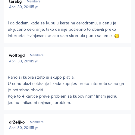
tarabg
Members
April 30, 2011
15 yr
I da dodam, kada se kupuju karte na aerodromu, u cenu je
ukljuceno cekiranje, tako da nije potrebno to obaviti preko
interneta. Izvinjavam se ako sam skrenula puno sa teme
Author stats
wolfbgd
Members
April 30, 2011
15 yr
Rano si kupila i zato si skupo platila.
U cenu ulazi cekiranje i kada kupujes preko interneta samo ga
je potrebno obaviti.
Koje to 4 kartice prave problem sa kupovinom? Imam jednu
jedinu i nikad ni najmanji problem.
Author stats
drZeljko
Members
April 30, 2011
15 yr