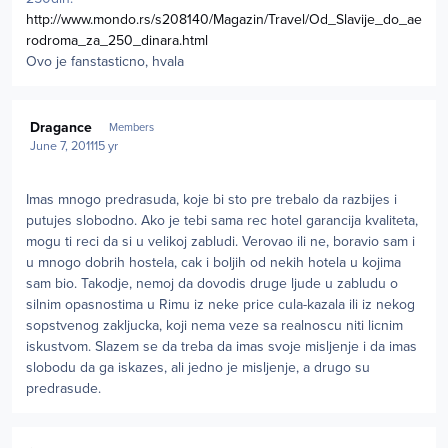
http://www.mondo.rs/s208140/Magazin/Travel/Od_Slavije_do_ae
rodroma_za_250_dinara.html
Ovo je fanstasticno, hvala
Author stats
Dragance
Members
June 7, 2011
15 yr
Imas mnogo predrasuda, koje bi sto pre trebalo da razbijes i
putujes slobodno. Ako je tebi sama rec hotel garancija kvaliteta,
mogu ti reci da si u velikoj zabludi. Verovao ili ne, boravio sam i
u mnogo dobrih hostela, cak i boljih od nekih hotela u kojima
sam bio. Takodje, nemoj da dovodis druge ljude u zabludu o
silnim opasnostima u Rimu iz neke price cula-kazala ili iz nekog
sopstvenog zakljucka, koji nema veze sa realnoscu niti licnim
iskustvom. Slazem se da treba da imas svoje misljenje i da imas
slobodu da ga iskazes, ali jedno je misljenje, a drugo su
predrasude.
Author stats