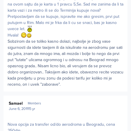
na ovom sajtu da je karta u 1 pravcu 5,5e. Sad me zanima da li ta
karta vazi i za metro ili se do Terminija kupuje nova?
Pretpostavljam da se kupuje, ispravite me ako gresim, prvi put
putujem u Rim. Malo mi je frka da li cu se snaci, bas je kasno
uvece let.
Hvala!
Sobzirom da se toliko kasno dolazi, najbolje je zbog vase
sigurnosti da idete taxijem ili da iskulirate na aerodromu par sati
do jutra, znam da mnogo ima, ali mozda i bolje to nego da prvi
put "lutate" ulicama ogromnog i u odnosu na Beograd mnogo
opasnog grada.. Nisam licno bio, ali verujem da se prevoz
dobro organizovan.. Taksijem ako idete, obavezno recite vozacu
kada predjetu u prvu zonu da podesi tarifu jer koliko mi je
receno, on i uvek "zaborave".
Author stats
Samael
Members
June 6, 2011
15 yr
Nova opcija za transfer od/do aerodroma u Beogradu, cena
250din.