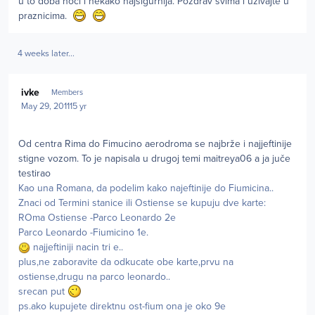
u to doba noci i nekako najsigurnija. Pozdrav svima i uzivajte u
praznicima.
4 weeks later...
Author stats
ivke
Members
May 29, 2011
15 yr
Od centra Rima do Fimucino aerodroma se najbrže i najjeftinije
stigne vozom. To je napisala u drugoj temi maitreya06 a ja juče
testirao
Kao una Romana, da podelim kako najeftinije do Fiumicina..
Znaci od Termini stanice ili Ostiense se kupuju dve karte:
ROma Ostiense -Parco Leonardo 2e
Parco Leonardo -Fiumicino 1e.
najjeftiniji nacin tri e..
plus,ne zaboravite da odkucate obe karte,prvu na
ostiense,drugu na parco leonardo..
srecan put
ps.ako kupujete direktnu ost-fium ona je oko 9e