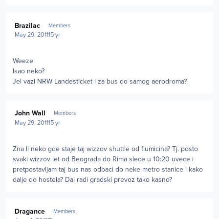
Author stats
Brazilac
Members
May 29, 2011
15 yr
Weeze
Isao neko?
Jel vazi NRW Landesticket i za bus do samog aerodroma?
Author stats
John Wall
Members
May 29, 2011
15 yr
Zna li neko gde staje taj wizzov shuttle od fiumicina? Tj. posto
svaki wizzov let od Beograda do Rima slece u 10:20 uvece i
pretpostavljam taj bus nas odbaci do neke metro stanice i kako
dalje do hostela? Dal radi gradski prevoz tako kasno?
Author stats
Dragance
Members