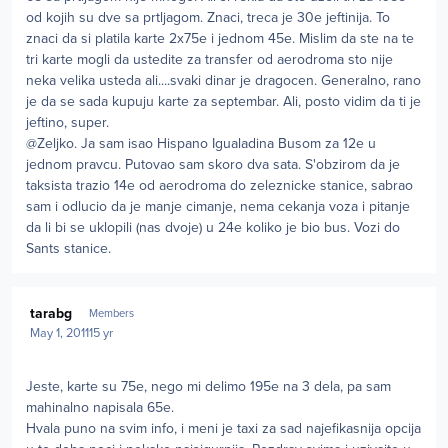
od kojih su dve sa prtljagom. Znaci, treca je 30e jeftinija. To
znaci da si platila karte 2x75e i jednom 45e. Mislim da ste na te
tri karte mogli da ustedite za transfer od aerodroma sto nije
neka velika usteda ali....svaki dinar je dragocen. Generalno, rano
je da se sada kupuju karte za septembar. Ali, posto vidim da ti je
jeftino, super.
@Zeljko. Ja sam isao Hispano Igualadina Busom za 12e u
jednom pravcu. Putovao sam skoro dva sata. S'obzirom da je
taksista trazio 14e od aerodroma do zeleznicke stanice, sabrao
sam i odlucio da je manje cimanje, nema cekanja voza i pitanje
da li bi se uklopili (nas dvoje) u 24e koliko je bio bus. Vozi do
Sants stanice.
Author stats
tarabg
Members
May 1, 2011
15 yr
Jeste, karte su 75e, nego mi delimo 195e na 3 dela, pa sam
mahinalno napisala 65e.
Hvala puno na svim info, i meni je taxi za sad najefikasnija opcija