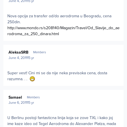
June 4, 2011
15 yr
Nova opcija za transfer od/do aerodroma u Beogradu, cena
250din.
http://www.mondo.rs/s208140/Magazin/Travel/Od_Slavije_do_ae
rodroma_za_250_dinara.html
Author stats
AleksaSRB
Members
June 4, 2011
15 yr
Super vest! Cini mi se da nije neka previsoka cena, dosta
razumna. . .
Author stats
Samael
Members
June 6, 2011
15 yr
U Berlinu postoji fantasticna linija koja se zove TXL i kako joj
ime kaze ideo od Tegel Aerodroma do Alexander Platza, mada