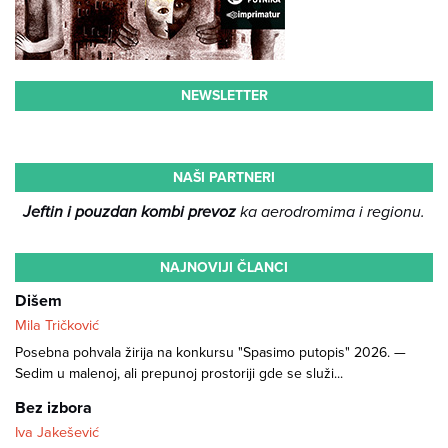
NEWSLETTER
NAŠI PARTNERI
Jeftin i pouzdan kombi prevoz
ka aerodromima i regionu.
NAJNOVIJI ČLANCI
Dišem
Mila Tričković
Posebna pohvala žirija na konkursu "Spasimo putopis" 2026. —
Sedim u malenoj, ali prepunoj prostoriji gde se služi...
Bez izbora
Iva Jakešević