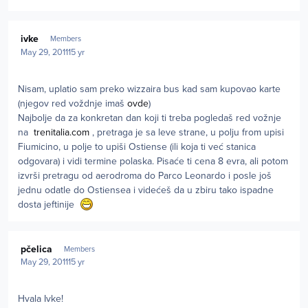
Author stats
ivke
Members
May 29, 2011
15 yr
Nisam, uplatio sam preko wizzaira bus kad sam kupovao karte
(njegov red voždnje imaš
ovde
)
Najbolje da za konkretan dan koji ti treba pogledaš red vožnje
na
trenitalia.com
, pretraga je sa leve strane, u polju from upisi
Fiumicino, u polje to upiši Ostiense (ili koja ti već stanica
odgovara) i vidi termine polaska. Pisaće ti cena 8 evra, ali potom
izvrši pretragu od aerodroma do Parco Leonardo i posle još
jednu odatle do Ostiensea i videćeš da u zbiru tako ispadne
dosta jeftinije
Author stats
pčelica
Members
May 29, 2011
15 yr
Hvala Ivke!