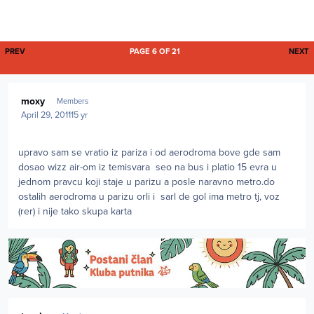
FIRST PAGE
L
PREV
PAGE 6 OF 21
NEXT
Author stats
moxy
Members
April 29, 2011
15 yr
upravo sam se vratio iz pariza i od aerodroma bove gde sam
dosao wizz air-om iz temisvara seo na bus i platio 15 evra u
jednom pravcu koji staje u parizu a posle naravno metro.do
ostalih aerodroma u parizu orli i sarl de gol ima metro tj, voz
(rer) i nije tako skupa karta
Author stats