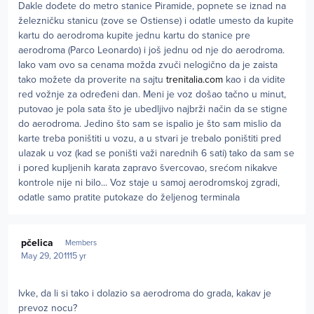
Dakle dođete do metro stanice Piramide, popnete se iznad na
železničku stanicu (zove se Ostiense) i odatle umesto da kupite
kartu do aerodroma kupite jednu kartu do stanice pre
aerodroma (Parco Leonardo) i još jednu od nje do aerodroma.
Iako vam ovo sa cenama možda zvuči nelogično da je zaista
tako možete da proverite na sajtu
trenitalia.com
kao i da vidite
red vožnje za određeni dan. Meni je voz došao tačno u minut,
putovao je pola sata što je ubedljivo najbrži način da se stigne
do aerodroma. Jedino što sam se ispalio je što sam mislio da
karte treba poništiti u vozu, a u stvari je trebalo poništiti pred
ulazak u voz (kad se poništi važi narednih 6 sati) tako da sam se
i pored kupljenih karata zapravo švercovao, srećom nikakve
kontrole nije ni bilo... Voz staje u samoj aerodromskoj zgradi,
odatle samo pratite putokaze do željenog terminala
Author stats
pčelica
Members
May 29, 2011
15 yr
Ivke, da li si tako i dolazio sa aerodroma do grada, kakav je
prevoz nocu?