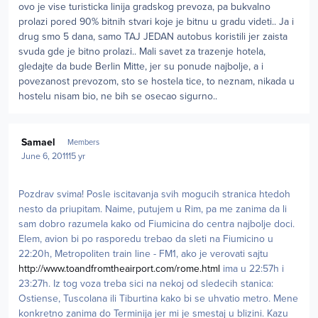
ovo je vise turisticka linija gradskog prevoza, pa bukvalno
prolazi pored 90% bitnih stvari koje je bitnu u gradu videti.. Ja i
drug smo 5 dana, samo TAJ JEDAN autobus koristili jer zaista
svuda gde je bitno prolazi.. Mali savet za trazenje hotela,
gledajte da bude Berlin Mitte, jer su ponude najbolje, a i
povezanost prevozom, sto se hostela tice, to neznam, nikada u
hostelu nisam bio, ne bih se osecao sigurno..
Author stats
Samael
Members
June 6, 2011
15 yr
Pozdrav svima! Posle iscitavanja svih mogucih stranica htedoh
nesto da priupitam. Naime, putujem u Rim, pa me zanima da li
sam dobro razumela kako od Fiumicina do centra najbolje doci.
Elem, avion bi po rasporedu trebao da sleti na Fiumicino u
22:20h, Metropoliten train line - FM1, ako je verovati sajtu
http://www.toandfromtheairport.com/rome.html
ima u 22:57h i
23:27h. Iz tog voza treba sici na nekoj od sledecih stanica:
Ostiense, Tuscolana ili Tiburtina kako bi se uhvatio metro. Mene
konkretno zanima do Terminija jer mi je smestaj u blizini. Kazu