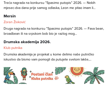
Treća nagrada na konkursu "Spasimo putopis" 2026. — Nekih
mjesec-dva dana prije samog odlaska, Leon me pitao imam li...
Mersin
Zoran Živković
Druga nagrada na konkursu "Spasimo putopis" 2026. — Fava bean,
broadbean ili na srpskom bob bio je razlog mog...
Drumska akademija 2026.
Klub putnika
Drumska akademija je projekat u kome delimo naše putničko
iskustvo da bismo vam pomogli da putujete svetom lakše,...