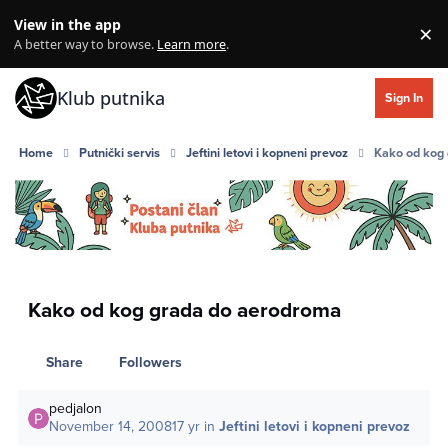
Skip to content
View in the app
×
Di
A better way to browse.
Learn more
.
Klub putnika
Sign In
Home
Putnički servis
Jeftini letovi i kopneni prevoz
Kako od kog
Kako od kog grada do aerodroma
Share
Followers
pedjalon
November 14, 2008
17 yr
in
Jeftini letovi i kopneni prevoz