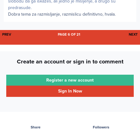
slobodu da ga iskazes, ali jedno je misljenje, a drugo su
predrasude.
Dobra tema za razmisljanje, razmislicu definitivno, hvala.
FIRST PAGE
L
PREV
PAGE 6 OF 21
NEXT
Create an account or sign in to comment
Register a new account
Sign In Now
Share
Followers