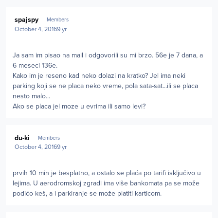
Author stats
spajspy
Members
October 4, 2016
9 yr
Ja sam im pisao na mail i odgovorili su mi brzo. 56e je 7 dana, a
6 meseci 136e.
Kako im je reseno kad neko dolazi na kratko? Jel ima neki
parking koji se ne placa neko vreme, pola sata-sat...ili se placa
nesto malo...
Ako se placa jel moze u evrima ili samo levi?
Author stats
du-ki
Members
October 4, 2016
9 yr
prvih 10 min je besplatno, a ostalo se plaća po tarifi isključivo u
lejima. U aerodromskoj zgradi ima više bankomata pa se može
podićo keš, a i parkiranje se može platiti karticom.
Author stats