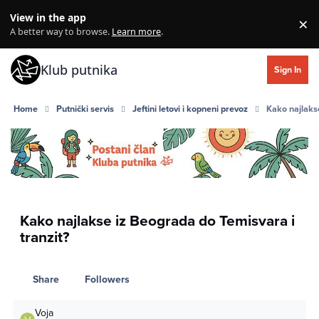
Skip to content
View in the app
×
Di
A better way to browse.
Learn more
.
Klub putnika
Sign In
Home
Putnički servis
Jeftini letovi i kopneni prevoz
Kako najlaks
Kako najlakse iz Beograda do Temisvara i
tranzit?
Share
Followers
Voja