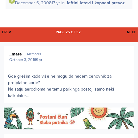
December 6, 2008
17 yr
in
Jeftini letovi i kopneni prevoz
FIRST PAGE
L
PREV
PAGE 25 OF 32
NEXT
Author stats
_mare
Members
October 3, 2016
9 yr
Gde grešim kada više ne mogu da nađem cenovnik za
pretplatne karte?
Na satju aerodroma na temu parkinga postoji samo neki
kalkulator...
Author stats