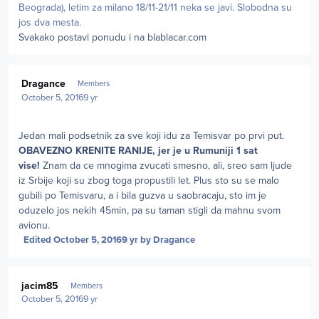
Beograda), letim za milano 18/11-21/11 neka se javi. Slobodna su
jos dva mesta.
Svakako postavi ponudu i na blablacar.com
Author stats
Dragance
Members
October 5, 2016
9 yr
Jedan mali podsetnik za sve koji idu za Temisvar po prvi put.
OBAVEZNO KRENITE RANIJE, jer je u Rumuniji 1 sat
vise!
Znam da ce mnogima zvucati smesno, ali, sreo sam ljude
iz Srbije koji su zbog toga propustili let. Plus sto su se malo
gubili po Temisvaru, a i bila guzva u saobracaju, sto im je
oduzelo jos nekih 45min, pa su taman stigli da mahnu svom
avionu.
Edited
October 5, 2016
9 yr
by Dragance
Author stats
jacim85
Members
October 5, 2016
9 yr