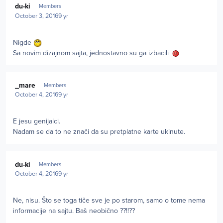
du-ki
Members
October 3, 2016
9 yr
Nigde
Sa novim dizajnom sajta, jednostavno su ga izbacili
Author stats
_mare
Members
October 4, 2016
9 yr
E jesu genijalci.
Nadam se da to ne znači da su pretplatne karte ukinute.
Author stats
du-ki
Members
October 4, 2016
9 yr
Ne, nisu. Što se toga tiče sve je po starom, samo o tome nema
informacije na sajtu. Baš neobično ??!!??