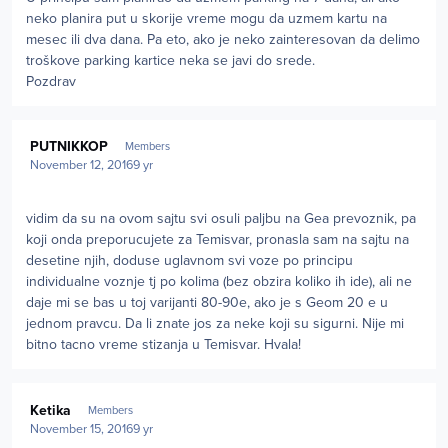
neko planira put u skorije vreme mogu da uzmem kartu na
mesec ili dva dana. Pa eto, ako je neko zainteresovan da delimo
troškove parking kartice neka se javi do srede.
Pozdrav
Author stats
PUTNIKKOP
Members
November 12, 2016
9 yr
vidim da su na ovom sajtu svi osuli paljbu na Gea prevoznik, pa
koji onda preporucujete za Temisvar, pronasla sam na sajtu na
desetine njih, doduse uglavnom svi voze po principu
individualne voznje tj po kolima (bez obzira koliko ih ide), ali ne
daje mi se bas u toj varijanti 80-90e, ako je s Geom 20 e u
jednom pravcu. Da li znate jos za neke koji su sigurni. Nije mi
bitno tacno vreme stizanja u Temisvar. Hvala!
Author stats
Ketika
Members
November 15, 2016
9 yr