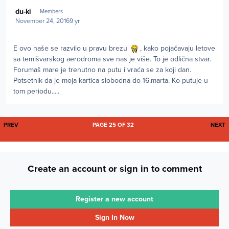
Author stats
du-ki
Members
November 24, 2016
9 yr
E ovo naše se razvilo u pravu brezu
, kako pojačavaju letove
sa temišvarskog aerodroma sve nas je više. To je odlična stvar.
Forumaš mare je trenutno na putu i vraća se za koji dan.
Potsetnik da je moja kartica slobodna do 16.marta. Ko putuje u
tom periodu.....
FIRST PAGE
L
PREV
PAGE 25 OF 32
NEXT
Create an account or sign in to comment
Register a new account
Sign In Now