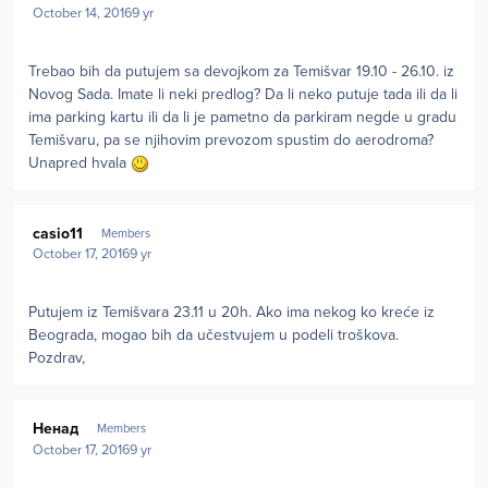
October 14, 2016
9 yr
Trebao bih da putujem sa devojkom za Temišvar 19.10 - 26.10. iz
Novog Sada. Imate li neki predlog? Da li neko putuje tada ili da li
ima parking kartu ili da li je pametno da parkiram negde u gradu
Temišvaru, pa se njihovim prevozom spustim do aerodroma?
Unapred hvala
Author stats
casio11
Members
October 17, 2016
9 yr
Putujem iz Temišvara 23.11 u 20h. Ako ima nekog ko kreće iz
Beograda, mogao bih da učestvujem u podeli troškova.
Pozdrav,
Author stats
Ненад
Members
October 17, 2016
9 yr