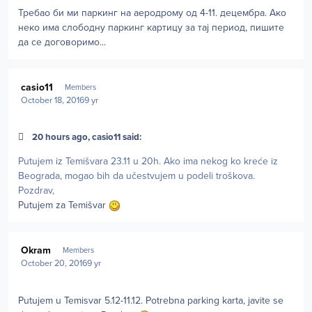
Требао би ми паркинг на аеродрому од 4-11. децембра. Ако
неко има слободну паркинг картицу за тај период, пишите
да се договоримо...
Author stats
casio11
Members
October 18, 2016
9 yr
20 hours ago, casio11 said:
Putujem iz Temišvara 23.11 u 20h. Ako ima nekog ko kreće iz
Beograda, mogao bih da učestvujem u podeli troškova.
Pozdrav,
Putujem za Temišvar
Author stats
Okram
Members
October 20, 2016
9 yr
Putujem u Temisvar 5.12-11.12. Potrebna parking karta, javite se