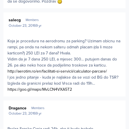
da se dogovorimo. Pozdrav
Author stats
salecg
Members
October 23, 2016
9 yr
Koja je procedura na aerodromu za parking? Uzimam obicnu na
rampi, pa onda na nekom salteru odmah placam (da li moze
karticom?) 250 LEI za 7 dana? Hvala.
Vidim da je 7 dana 250 LEI, a mjesec 300... putujem danas do
26. pa ako neko hoce da podijelimo troskove za karticu.
http://aerotim.ro/en/facilitati-si-servicii/calculator-parcare/
I jos jedno pitanje - kuda je najlakse da se vozi od BG do TSR?
Izgleda da granicni prelaz kod Vrsca radi do 19h...
https://goo.gl/maps/MvLCN4VXA5T2
Author stats
Dragance
Members
October 23, 2016
9 yr
Prelaz Srpska Crnja radi 24h, ako ti bude trebalo.