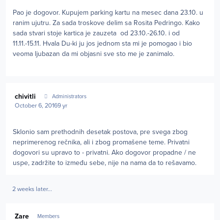
Pao je dogovor. Kupujem parking kartu na mesec dana 23.10. u
ranim ujutru. Za sada troskove delim sa Rosita Pedringo. Kako
sada stvari stoje kartica je zauzeta od 23.10.-26.10. i od
11.11.-15.11. Hvala Du-ki ju jos jednom sta mi je pomogao i bio
veoma ljubazan da mi objasni sve sto me je zanimalo.
Author stats
chivitli
Administrators
October 6, 2016
9 yr
Sklonio sam prethodnih desetak postova, pre svega zbog
neprimerenog rečnika, ali i zbog promašene teme. Privatni
dogovori su upravo to - privatni. Ako dogovor propadne / ne
uspe, zadržite to između sebe, nije na nama da to rešavamo.
2 weeks later...
Author stats
Zare
Members