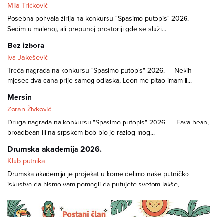
Mila Tričković
Posebna pohvala žirija na konkursu "Spasimo putopis" 2026. —
Sedim u malenoj, ali prepunoj prostoriji gde se služi...
Bez izbora
Iva Jakešević
Treća nagrada na konkursu "Spasimo putopis" 2026. — Nekih
mjesec-dva dana prije samog odlaska, Leon me pitao imam li...
Mersin
Zoran Živković
Druga nagrada na konkursu "Spasimo putopis" 2026. — Fava bean,
broadbean ili na srpskom bob bio je razlog mog...
Drumska akademija 2026.
Klub putnika
Drumska akademija je projekat u kome delimo naše putničko
iskustvo da bismo vam pomogli da putujete svetom lakše,...