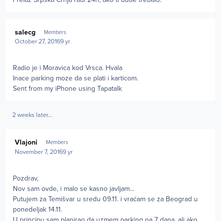
Author stats
salecg
Members
October 27, 2016
9 yr
Radio je i Moravica kod Vrsca. Hvala
Inace parking moze da se plati i karticom.
Sent from my iPhone using Tapatalk
2 weeks later...
Author stats
Vlajoni
Members
November 7, 2016
9 yr
Pozdrav,
Nov sam ovde, i malo se kasno javljam...
Putujem za Temišvar u sredu 09.11. i vraćam se za Beograd u
ponedeljak 14.11.
U principu sam planirao da uzmem parking na 7 dana, ali ako