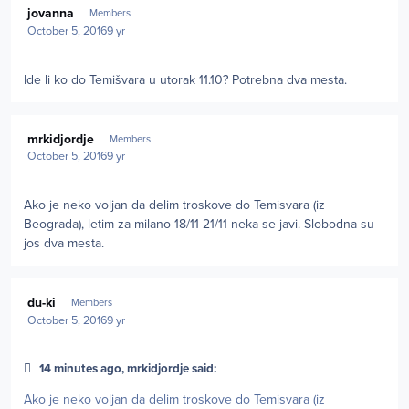
jovanna
Members
October 5, 2016
9 yr
Ide li ko do Temišvara u utorak 11.10? Potrebna dva mesta.
Author stats
mrkidjordje
Members
October 5, 2016
9 yr
Ako je neko voljan da delim troskove do Temisvara (iz
Beograda), letim za milano 18/11-21/11 neka se javi. Slobodna su
jos dva mesta.
Author stats
du-ki
Members
October 5, 2016
9 yr
14 minutes ago, mrkidjordje said:
Ako je neko voljan da delim troskove do Temisvara (iz