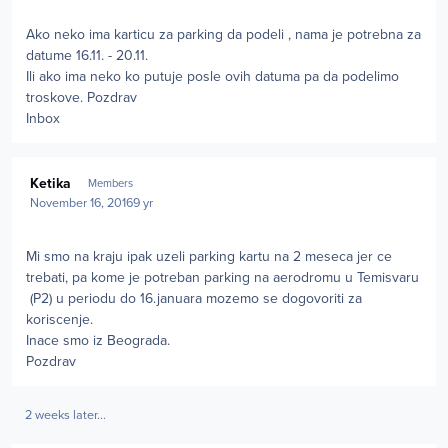
Ako neko ima karticu za parking da podeli , nama je potrebna za
datume 16.11. - 20.11.
Ili ako ima neko ko putuje posle ovih datuma pa da podelimo
troskove. Pozdrav
Inbox
Author stats
Ketika
Members
November 16, 2016
9 yr
Mi smo na kraju ipak uzeli parking kartu na 2 meseca jer ce
trebati, pa kome je potreban parking na aerodromu u Temisvaru
(P2) u periodu do 16.januara mozemo se dogovoriti za
koriscenje.
Inace smo iz Beograda.
Pozdrav
2 weeks later...