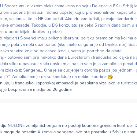
U Sporazumu o viznim olaksicama (imas na sajtu Delegacije EK u Srbiji) 
su oni studenti (ili naucni radnici uopste) koji u profesionalnom kapacitet
ar, sastanak, itd. a NE kao turisti. Ako idu kao turisti, placaju standardnih
adjarske ambasade. Takodje, u BG konzulatu se ceka 5 radnih dana osim u
as u ponedeljak, dobijes u petak).
i Madjari i Slovenci imaju prilicno liberalnu politiku prema onima kojima 
anje pokriva neki duzi period (ako imate osiguranje od banke, npr). Sest 
zaka su vize koje se najcesce izdaju, samo je potrebno da pitate.
kraj - putovao sam pre nekoliko dana Eurostarom i francuska policajka na
la sliku u pasosu i rekla dovidjenja, na sta sam je ja zamolio za pecat 
m izlaska iz Sengena... Ona je sa cudjenjem otvorila pasos jos jednom i p
 uniji?". Zamolio sam je da se kandiduje na nekim izborima
njuje, u francuskoj i spanskoj ambasadi je besplatna viza iako je turisticka
koj je besplatna za mladje od 26 godina.
edju NIJEDNE zemlje Schengena ne postoji kopnena granicna kontrola. Da
ak mogu da posetim X zemalja sengena, ako pre povratka u Srbiju nisam