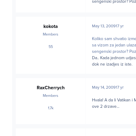
sengenski prostor? Po
kokota
May 13, 2009
17 yr
Members
Koliko sam shvatio izm
sa vizom za jedan ulaz
55
posts
sengenski prostor? Po
Da.. Kada jednom udje
dok ne izadjes iz iste.
RaxCherrych
May 14, 2009
17 yr
Members
Hvala! A da li Vatikan
ove 2 drzave...
1.7k
posts