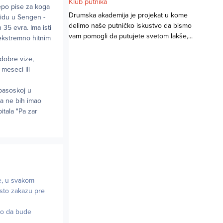
Klub putnika
lepo pise za koga
Drumska akademija je projekat u kome
u idu u Sengen -
delimo naše putničko iskustvo da bismo
 35 evra. Ima isti
vam pomogli da putujete svetom lakše,...
 ekstremno hitnim
odobre vize,
meseci ili
 pasoskoj u
da ne bih imao
itala "Pa zar
e, u svakom
 sto zakazu pre
lo da bude