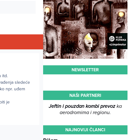
NEWSLETTER
 itd.
 vađenja sledeće
 ako npr. uđem
NAŠI PARTNERI
iti je
Jeftin i pouzdan kombi prevoz
ka
aerodromima i regionu.
NAJNOVIJI ČLANCI