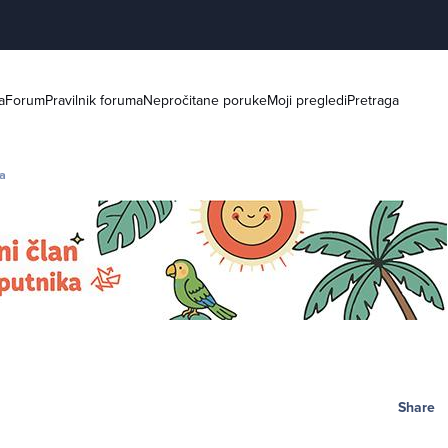
a
Forum
Pravilnik foruma
Nepročitane poruke
Moji pregledi
Pretraga
ja
Share