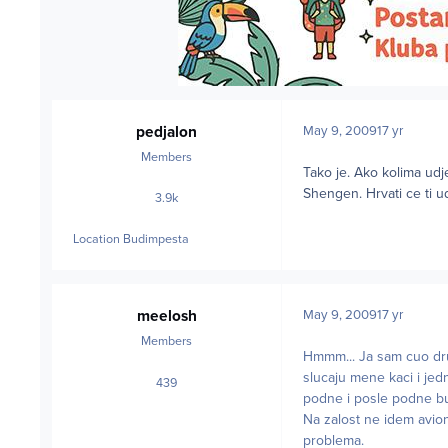
pedjalon
May 9, 2009
17 yr
Members
Tako je. Ako kolima udj
Shengen. Hrvati ce ti uda
3.9k
posts
Location
Budimpesta
meelosh
May 9, 2009
17 yr
Members
Hmmm... Ja sam cuo dru
slucaju mene kaci i jed
439
posts
podne i posle podne b
Na zalost ne idem avio
problema.