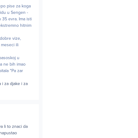
lepo pise za koga
u idu u Sengen -
 35 evra. Ima isti
 ekstremno hitnim
odobre vize,
meseci ili
 pasoskoj u
da ne bih imao
itala "Pa zar
 i za djake i za
 li to znaci da
 napustao