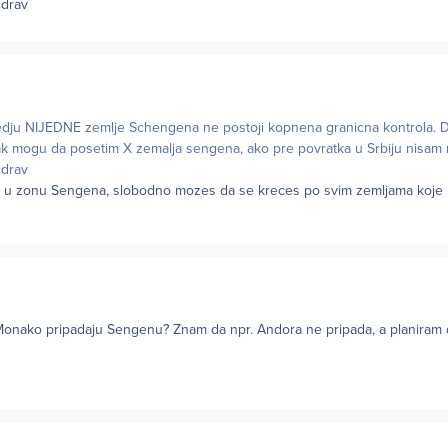
zdrav
edju NIJEDNE zemlje Schengena ne postoji kopnena granicna kontrola. Da
ak mogu da posetim X zemalja sengena, ako pre povratka u Srbiju nisam
zdrav
s u zonu Sengena, slobodno mozes da se kreces po svim zemljama koje 
 i Monako pripadaju Sengenu? Znam da npr. Andora ne pripada, a planiram