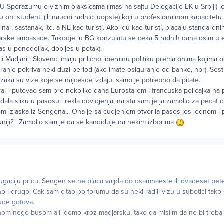
U Sporazumu o viznim olaksicama (imas na sajtu Delegacije EK u Srbiji) 
su oni studenti (ili naucni radnici uopste) koji u profesionalnom kapacitet
ar, sastanak, itd. a NE kao turisti. Ako idu kao turisti, placaju standardnih
adjarske ambasade. Takodje, u BG konzulatu se ceka 5 radnih dana osim u
as u ponedeljak, dobijes u petak).
i Madjari i Slovenci imaju prilicno liberalnu politiku prema onima kojima 
anje pokriva neki duzi period (ako imate osiguranje od banke, npr). Sest 
zaka su vize koje se najcesce izdaju, samo je potrebno da pitate.
kraj - putovao sam pre nekoliko dana Eurostarom i francuska policajka na
la sliku u pasosu i rekla dovidjenja, na sta sam je ja zamolio za pecat 
m izlaska iz Sengena... Ona je sa cudjenjem otvorila pasos jos jednom i p
 uniji?". Zamolio sam je da se kandiduje na nekim izborima
gaciju pricu. Sengen se ne placa valjda do osamnaeste ili dvadeset pet
no i drugo. Cak sam citao po forumu da su neki radili vizu u subotici tako
ude gotova.
nom nego busom ali idemo kroz madjarsku, tako da mislim da ne bi treba