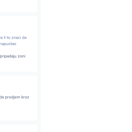
 li to znaci da
 napustao
pripadaju zoni
 da prodjem kroz