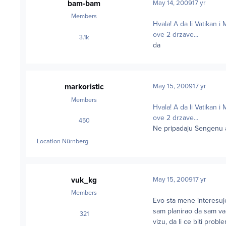
bam-bam
May 14, 2009
17 yr
Members
Hvala! A da li Vatikan
ove 2 drzave...
3.1k
posts
da
markoristic
May 15, 2009
17 yr
Members
Hvala! A da li Vatikan
ove 2 drzave...
450
posts
Ne pripadaju Sengenu a
Location
Nürnberg
vuk_kg
May 15, 2009
17 yr
Members
Evo sta mene interesuje
sam planirao da sam vad
321
posts
vizu, da li ce biti prob