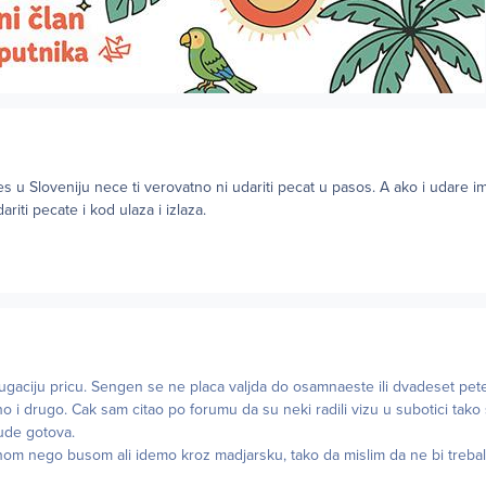
es u Sloveniju nece ti verovatno ni udariti pecat u pasos. A ako i udare i
riti pecate i kod ulaza i izlaza.
gaciju pricu. Sengen se ne placa valjda do osamnaeste ili dvadeset pet
no i drugo. Cak sam citao po forumu da su neki radili vizu u subotici tako
ude gotova.
nom nego busom ali idemo kroz madjarsku, tako da mislim da ne bi treba