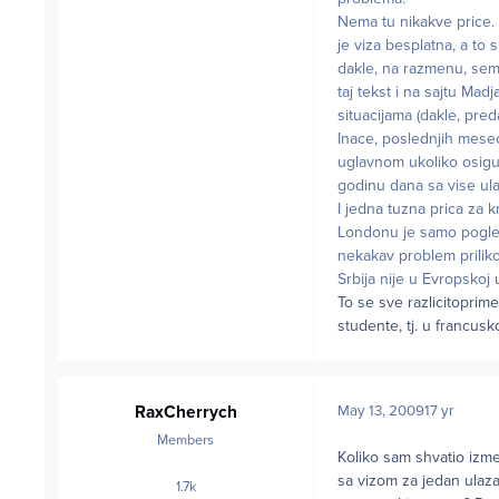
Nema tu nikakve price. 
je viza besplatna, a to 
dakle, na razmenu, semin
taj tekst i na sajtu M
situacijama (dakle, pred
Inace, poslednjih mesec
uglavnom ukoliko osigur
godinu dana sa vise ula
I jedna tuzna prica za 
Londonu je samo pogleda
nekakav problem priliko
Srbija nije u Evropskoj
To se sve razlicitoprime
studente, tj. u francus
RaxCherrych
May 13, 2009
17 yr
Members
Koliko sam shvatio izm
sa vizom za jedan ulaz
1.7k
posts