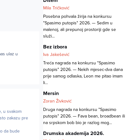
Dišem
Mila Tričković
Posebna pohvala žirija na konkursu
"Spasimo putopis" 2026. — Sedim u
malenoj, ali prepunoj prostoriji gde se
služi...
Bez izbora
mas ulaz u
Iva Jakešević
Treća nagrada na konkursu "Spasimo
putopis" 2026. — Nekih mjesec-dva dana
prije samog odlaska, Leon me pitao imam
li...
Mersin
Zoran Živković
Druga nagrada na konkursu "Spasimo
e, u svakom
putopis" 2026. — Fava bean, broadbean ili
 sto zakazu pre
na srpskom bob bio je razlog mog...
lo da bude
Drumska akademija 2026.