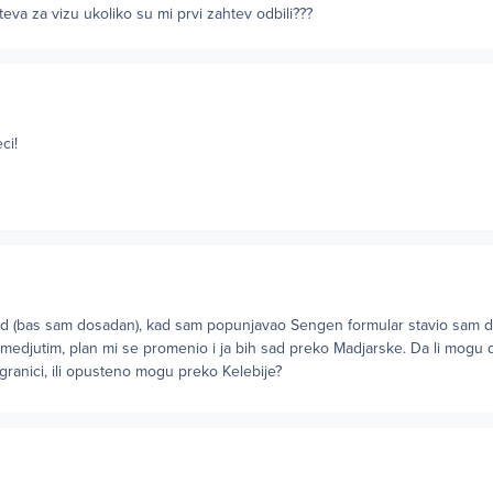
eva za vizu ukoliko su mi prvi zahtev odbili???
ci!
 sad (bas sam dosadan), kad sam popunjavao Sengen formular stavio sam d
 medjutim, plan mi se promenio i ja bih sad preko Madjarske. Da li mogu 
ranici, ili opusteno mogu preko Kelebije?