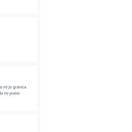
a mi je granica
da mi prave