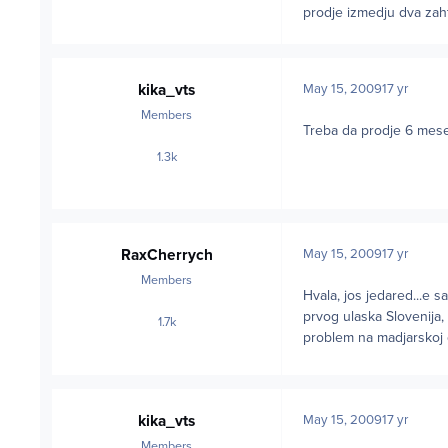
prodje izmedju dva zaht
kika_vts
May 15, 2009
17 yr
Members
Treba da prodje 6 mese
1.3k
posts
RaxCherrych
May 15, 2009
17 yr
Members
Hvala, jos jedared...e
prvog ulaska Slovenija,
1.7k
posts
problem na madjarskoj g
kika_vts
May 15, 2009
17 yr
Members