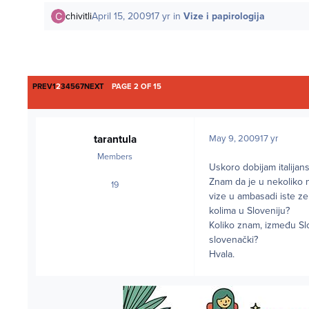
chivitli
April 15, 2009
17 yr
in
Vize i papirologija
FIRST PAGE
LAST PAGE
PREV
1
2
3
4
5
6
7
NEXT
PAGE 2 OF 15
tarantula
May 9, 2009
17 yr
Members
Uskoro dobijam italijans
Znam da je u nekoliko 
19
posts
vize u ambasadi iste ze
kolima u Sloveniju?
Koliko znam, između Slov
slovenački?
Hvala.