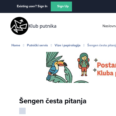
Skip to content
Existing user? Sign In
Sign Up
Klub putnika
Naslovn
Home
Putnički servis
Vize i papirologija
Šengen česta pitan
Šengen česta pitanja