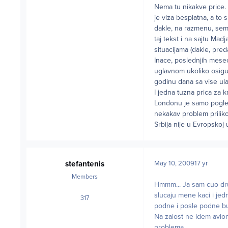
Nema tu nikakve price. 
je viza besplatna, a to 
dakle, na razmenu, semin
taj tekst i na sajtu M
situacijama (dakle, pred
Inace, poslednjih mesec
uglavnom ukoliko osigur
godinu dana sa vise ula
I jedna tuzna prica za 
Londonu je samo pogleda
nekakav problem priliko
Srbija nije u Evropskoj
stefantenis
May 10, 2009
17 yr
Members
Hmmm... Ja sam cuo dru
slucaju mene kaci i jed
317
posts
podne i posle podne b
Na zalost ne idem avio
problema.