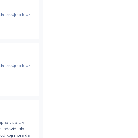
 da prodjem kroz
 da prodjem kroz
upnu vizu. Ja
a indovidualnu
riod koji mora da