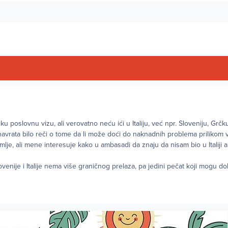
ku poslovnu vizu, ali verovatno neću ići u Italiju, već npr. Sloveniju, Grčku
navrata bilo reči o tome da li može doći do naknadnih problema prilikom
mlje, ali mene interesuje kako u ambasadi da znaju da nisam bio u Italiji
enije i Italije nema više graničnog prelaza, pa jedini pečat koji mogu dob