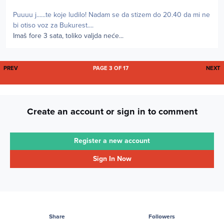
Puuuu j......te koje ludilo! Nadam se da stizem do 20.40 da mi ne
bi otiso voz za Bukurest....
Imaš fore 3 sata, toliko valjda neće...
FIRST PAGE
L
PREV
PAGE 3 OF 17
NEXT
Create an account or sign in to comment
Register a new account
Sign In Now
Share
Followers