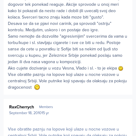
dogovor tek ponekad reaguje. Akcije sprovode u onoj meri
kako bi pokazali da nesto rade i dobili (ili uvecali) svoj deo
kolaca. Sverceri tacno znaju kada moze biti "gusto".
Desava se da se pjavi novi carinik, pa sprovodi "ostriju"
kontrolu. Medjutim, uskoro i on postaje deo igre.
Samo nemojte da dozvolite "agresivnijim" svercerima da vama u
torbu/kupe i sl. stavljaju cigarete i sve ce biti u redu. Postoje
sanse da cete u povratku iz Sofije biti sa nekim od ljudi sto
svercuju u kupeu, jer Zeleznice Srbije ponekad poslaju samo
jedan ili dva nasa vagona u kompoziciji.
Ako cujete dozivanje u vozu Vesna, Vlado i sl. - to je ekipa
Vise obratite paznju na lopove koji ulaze u nocne vozove u
centralnoj Srbiji. Vole putnike koji spavaju da olaksaju za pokoju
dragocenost
Author stats
RaxCherrych
Members
September 18, 2010
15 yr
Vise obratite paznju na lopove koji ulaze u nocne vozove u
centralnoj Srbiji. Vole putnike koji spavaju da olaksaju za pokoju