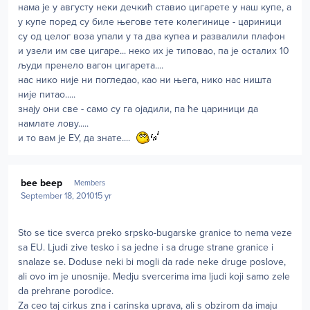
нама је у августу неки дечкић ставио цигарете у наш купе, а
у купе поред су биле његове тете колегинице - цариници
су од целог воза упали у та два купеа и развалили плафон
и узели им све цигаре... неко их је типовао, па је осталих 10
људи пренело вагон цигарета....
нас нико није ни погледао, као ни њега, нико нас ништа
није питао.....
знају они све - само су га ојадили, па ће цариници да
намлате лову.....
и то вам је ЕУ, да знате....
Author stats
bee beep
Members
September 18, 2010
15 yr
Sto se tice sverca preko srpsko-bugarske granice to nema veze
sa EU. Ljudi zive tesko i sa jedne i sa druge strane granice i
snalaze se. Doduse neki bi mogli da rade neke druge poslove,
ali ovo im je unosnije. Medju svercerima ima ljudi koji samo zele
da prehrane porodice.
Za ceo taj cirkus zna i carinska uprava, ali s obzirom da imaju