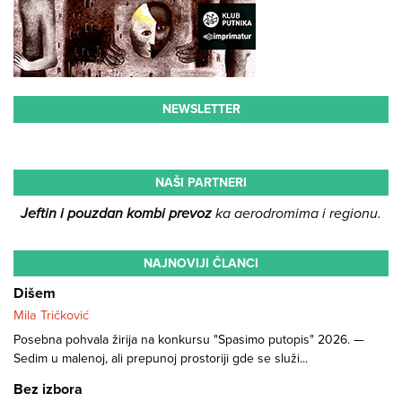
NEWSLETTER
NAŠI PARTNERI
Jeftin i pouzdan kombi prevoz
ka aerodromima i regionu.
NAJNOVIJI ČLANCI
Dišem
Mila Tričković
Posebna pohvala žirija na konkursu "Spasimo putopis" 2026. —
Sedim u malenoj, ali prepunoj prostoriji gde se služi...
Bez izbora