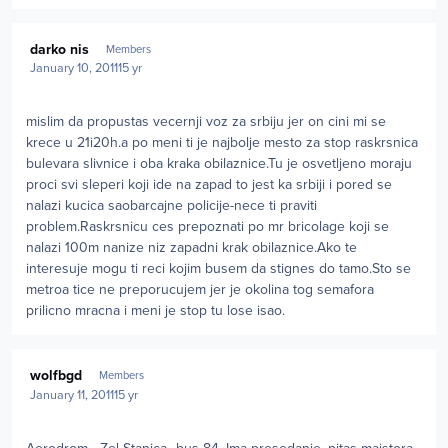
Author stats
darko nis
Members
January 10, 2011
15 yr
mislim da propustas vecernji voz za srbiju jer on cini mi se
krece u 21i20h.a po meni ti je najbolje mesto za stop raskrsnica
bulevara slivnice i oba kraka obilaznice.Tu je osvetljeno moraju
proci svi sleperi koji ide na zapad to jest ka srbiji i pored se
nalazi kucica saobarcajne policije-nece ti praviti
problem.Raskrsnicu ces prepoznati po mr bricolage koji se
nalazi 100m nanize niz zapadni krak obilaznice.Ako te
interesuje mogu ti reci kojim busem da stignes do tamo.Sto se
metroa tice ne preporucujem jer je okolina tog semafora
prilicno mracna i meni je stop tu lose isao.
Author stats
wolfbgd
Members
January 11, 2011
15 yr