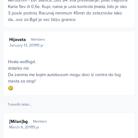
Aerodrom - Zel Stanica...bus 84. Ima presedanje, pitas majstora.
Karta 1lev ili 0,5e. Kupi, nama je usla kontrola (mada, bilo je oko
3 posle podne). Racunaj minimum 45min do zeleznicke tako
da....voz za Bgd je vec blizu granice.
Author stats
Hijavata
Members
January 13, 2011
15 yr
Hvala wolfbgd.
@darko nis
Da zanima me kojim autobusom mogu doci iz centra do tog
mesta za stop!
1 month later...
Author stats
[Milan]bg
Members
March 6, 2011
15 yr