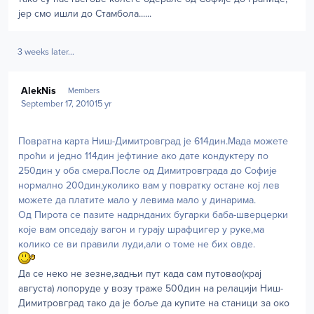
јер смо ишли до Стамбола......
3 weeks later...
Author stats
AlekNis
Members
September 17, 2010
15 yr
Повратна карта Ниш-Димитровград је 614дин.Мада можете
проћи и једно 114дин јефтиние ако дате кондуктеру по
250дин у оба смера.После од Димитровграда до Софије
нормално 200дин,уколико вам у повратку остане кој лев
можете да платите мало у левима мало у динарима.
Од Пирота се пазите надрнданих бугарки баба-шверцерки
које вам опседају вагон и гурају шрафцигер у руке,ма
колико се ви правили луди,али о томе не бих овде.
Да се неко не зезне,задњи пут када сам путовао(крај
августа) лопоруде у возу траже 500дин на релацији Ниш-
Димитровград тако да је боље да купите на станици за око