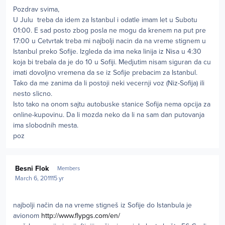
Pozdrav svima,
U Julu treba da idem za Istanbul i odatle imam let u Subotu
01:00. E sad posto zbog posla ne mogu da krenem na put pre
17:00 u Cetvrtak treba mi najbolji nacin da na vreme stignem u
Istanbul preko Sofije. Izgleda da ima neka linija iz Nisa u 4:30
koja bi trebala da je do 10 u Sofiji. Medjutim nisam siguran da cu
imati dovoljno vremena da se iz Sofije prebacim za Istanbul.
Tako da me zanima da li postoji neki vecernji voz (Niz-Sofija) ili
nesto slicno.
Isto tako na onom sajtu autobuske stanice Sofija nema opcija za
online-kupovinu. Da li mozda neko da li na sam dan putovanja
ima slobodnih mesta.
poz
Author stats
Besni Flok
Members
March 6, 2011
15 yr
najbolji način da na vreme stigneš iz Sofije do Istanbula je
avionom
http://www.flypgs.com/en/