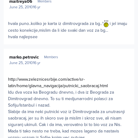
maitreya06
Members
June 25, 2010
16 yr
hvala puno..koliko je karta iz dimitrovgrada za bg..^
i jel imaju
cesto konekcije,mislim da li ide svaki dan voz za bg...
hvala najlepsee
Author stats
marko.petrovic
Members
June 25, 2010
16 yr
http://www.zeleznicesrbije.com/active/sr-
latin/home/glavna_navigacija/putnicki_saobracaj.html
Idu dva voza ka Beogradu dnevno, i dva iz Beograda za
Dimitrovgrad dnevno. To su ti medjunarrodni polasci za
Sofiju/Istanbul i nazad.
Slabije da ima neki putnicki voz iz Dimitrovgrada za unutrasnji
saobracaj, jer su ih skoro sve (a mislim i skroz sve, ali nisam
siguran) ukinuli. Cak i da ima, verovatno bi to bio voz za Nis.
Mada ti tako nesto ne treba, kad mozes lagano da nastavis
voznju vozom iz Sofije kojim vec putujes.