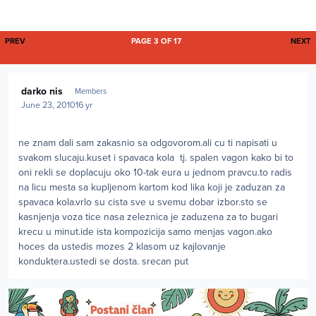
FIRST PAGE
L
PREV
PAGE 3 OF 17
NEXT
Author stats
darko nis
Members
June 23, 2010
16 yr
ne znam dali sam zakasnio sa odgovorom.ali cu ti napisati u
svakom slucaju.kuset i spavaca kola tj. spalen vagon kako bi to
oni rekli se doplacuju oko 10-tak eura u jednom pravcu.to radis
na licu mesta sa kupljenom kartom kod lika koji je zaduzan za
spavaca kola.vrlo su cista sve u svemu dobar izbor.sto se
kasnjenja voza tice nasa zeleznica je zaduzena za to bugari
krecu u minut.ide ista kompozicija samo menjas vagon.ako
hoces da ustedis mozes 2 klasom uz kajlovanje
konduktera.ustedi se dosta. srecan put