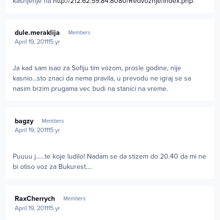
kašnjenje na
http://212.62.59.84:8080/Redvoznje/index.php
.
Author stats
dule.meraklija
Members
April 19, 2011
15 yr
Ja kad sam isao za Sofiju tim vozom, prosle godine, nije
kasnio...sto znaci da nema pravila, u prevodu ne igraj se sa
nasim brzim prugama vec budi na stanici na vreme.
Author stats
bagzy
Members
April 19, 2011
15 yr
Puuuu j......te koje ludilo! Nadam se da stizem do 20.40 da mi ne
bi otiso voz za Bukurest....
Author stats
RaxCherrych
Members
April 19, 2011
15 yr