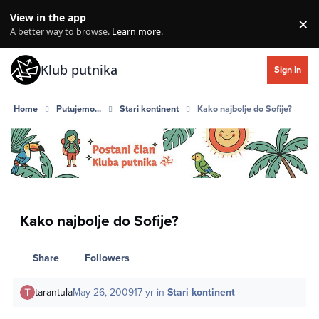
Skip to content
View in the app
×
Di
A better way to browse.
Learn more
.
Klub putnika
Sign In
Home
Putujemo...
Stari kontinent
Kako najbolje do Sofije?
Kako najbolje do Sofije?
Share
Followers
tarantula
May 26, 2009
17 yr
in
Stari kontinent