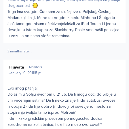
dragocenost
Toga ima svugde. Čuo sam za slučajeve u Poljskoj, Češkoj,
Mađarskoj, Italiji. Mene su negde između Minhena i Štutgarta
(baš tamo gde nisam očekivao)olakšali za iPod Touch i i jednu
devojku u istom kupeu za Blackberry. Posle smo našli policajca
u vozu, a on samo sleže ramenima.
3 months later...
Author stats
Hijavata
Members
January 10, 2011
15 yr
Evo imog pitanja:
Dolazim u Sofiju avionom u 21.35. Da li mogu doci do Srbije u
tim vecernjim satima? Da li neko zna je li idu autobusi uvece?
Ili opcija 2 - da li je dobro (ili dovoljno) osvetljeno mesto za
stopiranje (valjda tamo ispred Metroa)?
I da - kako gradskim prevozom po mogucstvu docisa
aerodroma na zel. stanicu, i da li se moze svercovati?