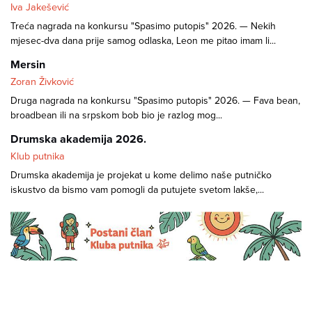
Iva Jakešević
Treća nagrada na konkursu "Spasimo putopis" 2026. — Nekih
mjesec-dva dana prije samog odlaska, Leon me pitao imam li...
Mersin
Zoran Živković
Druga nagrada na konkursu "Spasimo putopis" 2026. — Fava bean,
broadbean ili na srpskom bob bio je razlog mog...
Drumska akademija 2026.
Klub putnika
Drumska akademija je projekat u kome delimo naše putničko
iskustvo da bismo vam pomogli da putujete svetom lakše,...