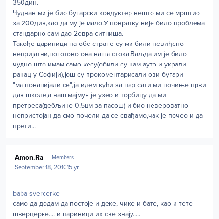
350дин.
Чуднан ми је био бугарски кондуктер нешто ми се мрштио
за 200дин,као да му је мало.У повратку није било проблема
стандарно сам дао 2евра ситниша.
Такође цариници на обе стране су ми били невиђено
непријатни,поготово она наша стока.Ваљда им је било
чудно што имам само кесу(обили су нам ауто и украли
ранац у Софији),још су прокоментарисали ови бугари
"ма понапијали се",ја идем кући за пар сати ми почиње први
дан школе,а наш мајмун је узео и торбицу да ми
претреса(дебљине 0.5цм за пасош) и био невероватно
непристојан да смо почели да се свађамо,чак је почео и да
прети...
Author stats
Amon.Ra
Members
September 18, 2010
15 yr
baba-svercerke
само да додам да постоје и деке, чике и бате, као и тете
шверцерке.... и цариници их све знају.....