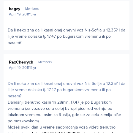
Author stats
bagzy
Members
April 19, 2011
15 yr
Da li neko zna da li kasni onaj dnevni voz Nis-Sofija u 12.35? I da
li je vreme dolaska tj. 17.47 po bugarskom vremenu ili po
nasem?
Author stats
RaxCherrych
Members
April 19, 2011
15 yr
Da li neko zna da li kasni onaj dnevni voz Nis-Sofija u 12.35? I da
li je vreme dolaska tj. 17.47 po bugarskom vremenu ili po
nasem?
Današnji trenutno kasni 1h 28min. 17.47 je po Bugarskom
vremenu (za vozove se u celoj Evropi piše red vožnje po
lokalnom vremenu, osim za Rusiju, gde se za celu zemlju piše
po moskovskom).
Možeš svaki dan u vreme saobraćanja voza videti trenutno