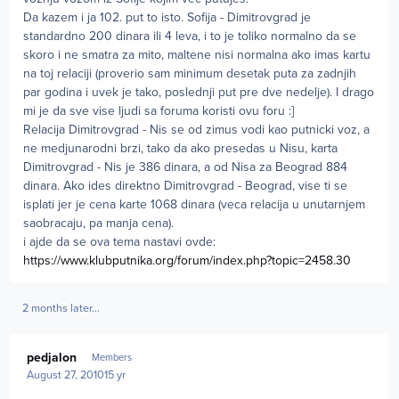
Da kazem i ja 102. put to isto. Sofija - Dimitrovgrad je
standardno 200 dinara ili 4 leva, i to je toliko normalno da se
skoro i ne smatra za mito, maltene nisi normalna ako imas kartu
na toj relaciji (proverio sam minimum desetak puta za zadnjih
par godina i uvek je tako, poslednji put pre dve nedelje). I drago
mi je da sve vise ljudi sa foruma koristi ovu foru :]
Relacija Dimitrovgrad - Nis se od zimus vodi kao putnicki voz, a
ne medjunarodni brzi, tako da ako presedas u Nisu, karta
Dimitrovgrad - Nis je 386 dinara, a od Nisa za Beograd 884
dinara. Ako ides direktno Dimitrovgrad - Beograd, vise ti se
isplati jer je cena karte 1068 dinara (veca relacija u unutarnjem
saobracaju, pa manja cena).
i ajde da se ova tema nastavi ovde:
https://www.klubputnika.org/forum/index.php?topic=2458.30
2 months later...
Author stats
pedjalon
Members
August 27, 2010
15 yr