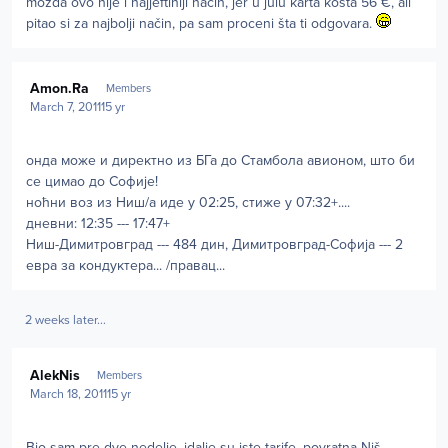
možda ovo nije i najjeftiniji način, jer u julu karta košta 56 €, ali
pitao si za najbolji način, pa sam proceni šta ti odgovara.
Author stats
Amon.Ra
Members
March 7, 2011
15 yr
онда може и директно из БГа до Стамбола авионом, што би
се цимао до Софије!
ноћни воз из Ниш/а иде у 02:25, стиже у 07:32+....
дневни: 12:35 --- 17:47+
Ниш-Димитровград --- 484 дин, Димитровград-Софија --- 2
евра за кондуктера... /правац...
2 weeks later...
Author stats
AlekNis
Members
March 18, 2011
15 yr
Bio sam pre dve nedelje, idalje su iste tarife, povratna Niš-