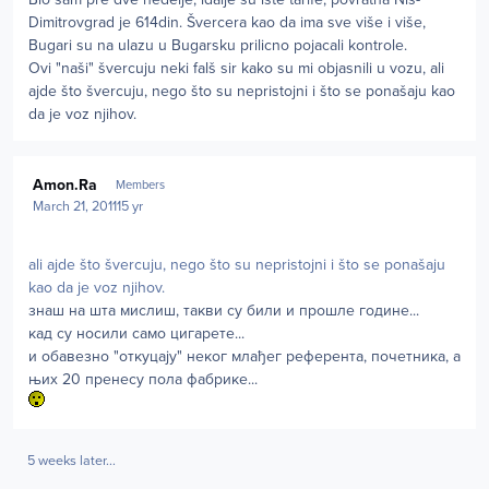
Dimitrovgrad je 614din. Švercera kao da ima sve više i više,
Bugari su na ulazu u Bugarsku prilicno pojacali kontrole.
Ovi "naši" švercuju neki falš sir kako su mi objasnili u vozu, ali
ajde što švercuju, nego što su nepristojni i što se ponašaju kao
da je voz njihov.
Author stats
Amon.Ra
Members
March 21, 2011
15 yr
ali ajde što švercuju, nego što su nepristojni i što se ponašaju
kao da je voz njihov.
знаш на шта мислиш, такви су били и прошле године...
кад су носили само цигарете...
и обавезно "откуцају" неког млађег референта, почетника, а
њих 20 пренесу пола фабрике...
5 weeks later...