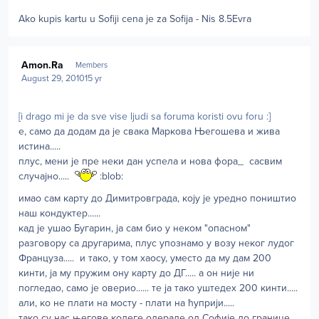
Ako kupis kartu u Sofiji cena je za Sofija - Nis 8.5Evra
Author stats
Amon.Ra
Members
August 29, 2010
15 yr
[i drago mi je da sve vise ljudi sa foruma koristi ovu foru :]
е, само да додам да је свака Маркова Његошева и жива
истина.....
плус, мени је пре неки дан успела и нова фора_ сасвим
случајно.....
:blob:
имао сам карту до Димитровграда, коју је уредно поништио
наш кондуктер......
кад је ушао Бугарин, ја сам био у неком "опасном"
разговору са другарима, плус упознамо у возу неког лудог
Француза..... и тако, у том хаосу, уместо да му дам 200
кинти, ја му пружим ону карту до ДГ..... а он није ни
погледао, само је оверио...... те ја тако уштедех 200 кинти.....
али, ко не плати на мосту - плати на ћуприји.....
тако су нас његове колеге одерале од Софије до границе,