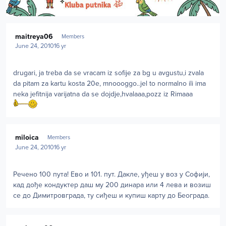
Author stats
maitreya06
Members
June 24, 2010
16 yr
drugari, ja treba da se vracam iz sofije za bg u avgustu,i zvala
da pitam za kartu kosta 20e, mnoooggo..jel to normalno ili ima
neka jefitnija varijatna da se dojdje,hvalaaa,pozz iz Rimaaa
Author stats
miloica
Members
June 24, 2010
16 yr
Речено 100 пута! Ево и 101. пут. Дакле, уђеш у воз у Софији,
кад дође кондуктер даш му 200 динара или 4 лева и возиш
се до Димитровграда, ту сиђеш и купиш карту до Београда.
Author stats