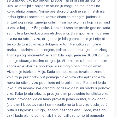
se unapred ukoliko budem preopsirna,ali mislim da jedino
ukoliko detaljnije objasnim situaciju mogu da racunam i na
konkretniju pomoc. Naime pre skoro 3 godine sam instalirala
jednu igricu i pocela da komuniciram sa mnogim ljudima is
virtuelnog sveta. Izmedju ostalih, I sa momkom sa kojim sam sad
u vezi,a koji je iz Engleske. Upoznali smo se prosle godine kada
sam bila u Engleskoj u poseti drugarici. Da napomenem da sam
isla na turisticku vizu, drugarica je bila garant. I bilo je i nije bilo
tesko da turisticku vizu dobijem...u tom trenutku sam bila u
braku,sa stalnim zaposlenjem, jedino sam brinula jer sam zbog
finansijskog "momenta" jer sam bila prijavljena na 30000din ...a
sada je situacija totalno drugacija. Vise nisam u braku i nemam
zaposlenje (bar ne ono koje bi se moglo papirima dokazati).
Viza mi je istekla u Maju. Kada sam se konsultovala sa zenom
koja mi je prethodni put pomagala oko vize oko apliciranja za
novu turisticku vizu poprilicno mi je ubila nadu. Rekla mi je da
iako bi mi momak sve garantovao tesko da bi mi odobrili ponovo
vizu. Kako je obrazlozila, prvo jer sam prethodnu turisticku vizu
dobila navodeci da cu tamo provesti jedan odmor, 10-ak dana
(sto sam i ispostovala),ali sam kasnije na tu istu vizu otisla jos 2
puta u Englesku. Drugo, jer sam nezaposlena. Trece, kaze da
cak i kada bismo se momak i ja vencali sad to ne bi pomoglo