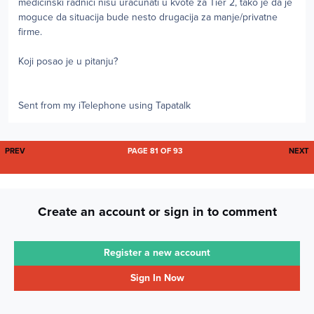
medicinski radnici nisu uracunati u kvote za Tier 2, tako je da je
moguce da situacija bude nesto drugacija za manje/privatne
firme.
Koji posao je u pitanju?
Sent from my iTelephone using Tapatalk
FIRST PAGE
L
PREV
PAGE 81 OF 93
NEXT
Create an account or sign in to comment
Register a new account
Sign In Now