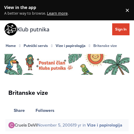
Skip to content
View in the app
×
Di
A better way to browse.
Learn more
.
Klub putnika
Sign In
Home
Putnički servis
Vize i papirologija
Britanske vize
Britanske vize
Share
Followers
Cruela DeVil
November 5, 2006
19 yr
in
Vize i papirologija