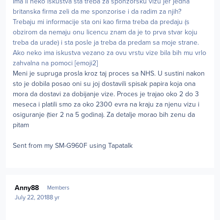
Ima li neko iskustva sta treba za sponzorsku vizu jer jedna
britanska firma zeli da me sponzorise i da radim za njih?
Trebaju mi informacije sta oni kao firma treba da predaju (s
obzirom da nemaju onu licencu znam da je to prva stvar koju
treba da urade) i sta posle ja treba da predam sa moje strane.
Ako neko ima iskustva vezano za ovu vrstu vize bila bih mu vrlo
zahvalna na pomoci [emoji2]
Meni je supruga prosla kroz taj proces sa NHS. U sustini nakon
sto je dobila posao oni su joj dostavili spisak papira koja ona
mora da dostavi za dobijanje vize. Proces je trajao oko 2 do 3
meseca i platili smo za oko 2300 evra na kraju za njenu vizu i
osiguranje (tier 2 na 5 godina). Za detalje morao bih zenu da
pitam
Sent from my SM-G960F using Tapatalk
Author stats
Anny88
Members
July 22, 2018
8 yr