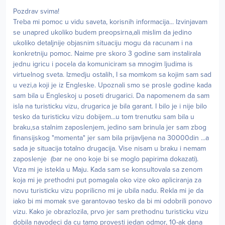
Pozdrav svima!
Treba mi pomoc u vidu saveta, korisnih informacija... Izvinjavam
se unapred ukoliko budem preopsirna,ali mislim da jedino
ukoliko detaljnije objasnim situaciju mogu da racunam i na
konkretniju pomoc. Naime pre skoro 3 godine sam instalirala
jednu igricu i pocela da komuniciram sa mnogim ljudima is
virtuelnog sveta. Izmedju ostalih, I sa momkom sa kojim sam sad
u vezi,a koji je iz Engleske. Upoznali smo se prosle godine kada
sam bila u Engleskoj u poseti drugarici. Da napomenem da sam
isla na turisticku vizu, drugarica je bila garant. I bilo je i nije bilo
tesko da turisticku vizu dobijem...u tom trenutku sam bila u
braku,sa stalnim zaposlenjem, jedino sam brinula jer sam zbog
finansijskog "momenta" jer sam bila prijavljena na 30000din ...a
sada je situacija totalno drugacija. Vise nisam u braku i nemam
zaposlenje (bar ne ono koje bi se moglo papirima dokazati).
Viza mi je istekla u Maju. Kada sam se konsultovala sa zenom
koja mi je prethodni put pomagala oko vize oko apliciranja za
novu turisticku vizu poprilicno mi je ubila nadu. Rekla mi je da
iako bi mi momak sve garantovao tesko da bi mi odobrili ponovo
vizu. Kako je obrazlozila, prvo jer sam prethodnu turisticku vizu
dobila navodeci da cu tamo provesti jedan odmor, 10-ak dana