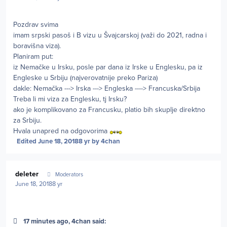
Pozdrav svima
imam srpski pasoš i B vizu u Švajcarskoj (važi do 2021, radna i
boravišna viza).
Planiram put:
iz Nemačke u Irsku, posle par dana iz Irske u Englesku, pa iz
Engleske u Srbiju (najverovatnije preko Pariza)
dakle: Nemačka ---> Irska ---> Engleska ----> Francuska/Srbija
Treba li mi viza za Englesku, tj Irsku?
ako je komplikovano za Francusku, platio bih skuplje direktno
za Srbiju.
Hvala unapred na odgovorima
Edited
June 18, 2018
8 yr
by 4chan
Author stats
deleter
Moderators
June 18, 2018
8 yr
17 minutes ago, 4chan said: