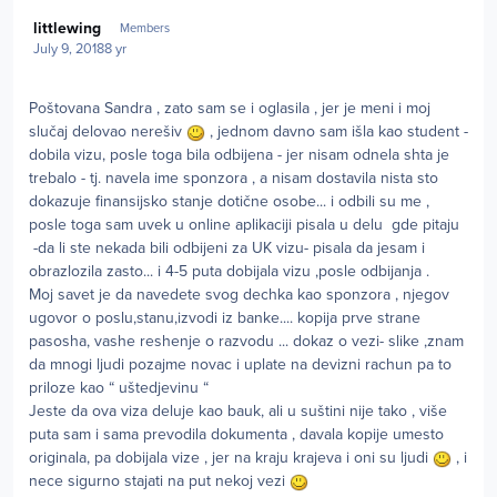
Author stats
littlewing
Members
July 9, 2018
8 yr
Poštovana Sandra , zato sam se i oglasila , jer je meni i moj
slučaj delovao nerešiv
, jednom davno sam išla kao student -
dobila vizu, posle toga bila odbijena - jer nisam odnela shta je
trebalo - tj. navela ime sponzora , a nisam dostavila nista sto
dokazuje finansijsko stanje dotične osobe... i odbili su me ,
posle toga sam uvek u online aplikaciji pisala u delu gde pitaju
-da li ste nekada bili odbijeni za UK vizu- pisala da jesam i
obrazlozila zasto... i 4-5 puta dobijala vizu ,posle odbijanja .
Moj savet je da navedete svog dechka kao sponzora , njegov
ugovor o poslu,stanu,izvodi iz banke.... kopija prve strane
pasosha, vashe reshenje o razvodu ... dokaz o vezi- slike ,znam
da mnogi ljudi pozajme novac i uplate na devizni rachun pa to
priloze kao “ uštedjevinu “
Jeste da ova viza deluje kao bauk, ali u suštini nije tako , više
puta sam i sama prevodila dokumenta , davala kopije umesto
originala, pa dobijala vize , jer na kraju krajeva i oni su ljudi
, i
nece sigurno stajati na put nekoj vezi