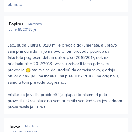
obrnuto
Author stats
Papirus
Members
June 19, 2018
8 yr
Jao.. sutra ujutru u 9:20 mi je predaja dokumenata, a upravo
sam primetila da mi je na overenom prevodu potvrde sa
fakulteta pogresan datum upisa, pise 2016/2017, dok na
originalu pise 2017/2018.. vec su zatvorili tamo gde sam
prevodila
sta mislite da uradim? da ostavim tako, gledaju li
oni original? jer i na indeksu mi pise 2017/2018, i na originalu,
samo u tom prevodu pogresno..
mislite da je veliki problem? i ja glupa sto nisam tri puta
proverila, skroz slucajno sam primetila sad kad sam jos jednom
proveravala je l sve tu..
Author stats
Tupko
Members
June 24, 2018
8 yr