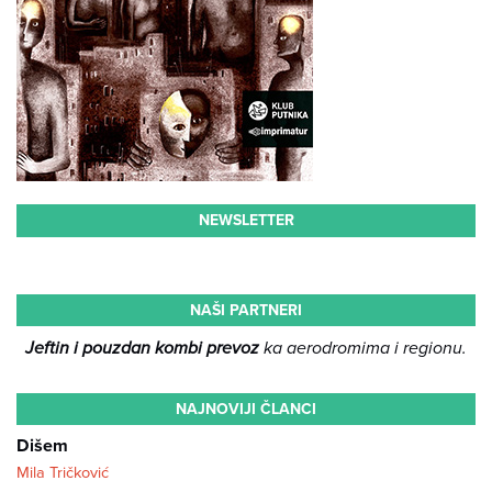
NEWSLETTER
NAŠI PARTNERI
Jeftin i pouzdan kombi prevoz
ka aerodromima i regionu.
NAJNOVIJI ČLANCI
Dišem
Mila Tričković