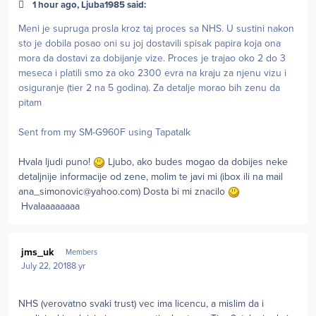
1 hour ago, Ljuba1985 said:
Meni je supruga prosla kroz taj proces sa NHS. U sustini nakon
sto je dobila posao oni su joj dostavili spisak papira koja ona
mora da dostavi za dobijanje vize. Proces je trajao oko 2 do 3
meseca i platili smo za oko 2300 evra na kraju za njenu vizu i
osiguranje (tier 2 na 5 godina). Za detalje morao bih zenu da
pitam
Sent from my SM-G960F using Tapatalk
Hvala ljudi puno!
Ljubo, ako budes mogao da dobijes neke
detaljnije informacije od zene, molim te javi mi (ibox ili na mail
ana_simonovic@yahoo.com
) Dosta bi mi znacilo
Hvalaaaaaaaa
Author stats
jms_uk
Members
July 22, 2018
8 yr
NHS (verovatno svaki trust) vec ima licencu, a mislim da i