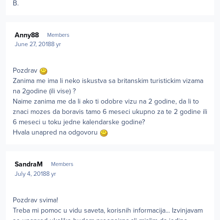
B.
Author stats
Anny88
Members
June 27, 2018
8 yr
Pozdrav
Zanima me ima li neko iskustva sa britanskim turistickim vizama
na 2godine (ili vise) ?
Naime zanima me da li ako ti odobre vizu na 2 godine, da li to
znaci mozes da boravis tamo 6 meseci ukupno za te 2 godine ili
6 meseci u toku jedne kalendarske godine?
Hvala unapred na odgovoru
Author stats
SandraM
Members
July 4, 2018
8 yr
Pozdrav svima!
Treba mi pomoc u vidu saveta, korisnih informacija... Izvinjavam