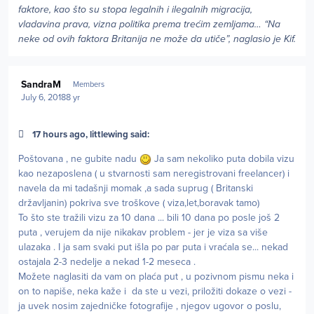
faktore, kao što su stopa legalnih i ilegalnih migracija,
vladavina prava, vizna politika prema trećim zemljama… “Na
neke od ovih faktora Britanija ne može da utiče”, naglasio je Kif.
Author stats
SandraM
Members
July 6, 2018
8 yr
17 hours ago, littlewing said:
Poštovana , ne gubite nadu
Ja sam nekoliko puta dobila vizu
kao nezaposlena ( u stvarnosti sam neregistrovani freelancer) i
navela da mi tadašnji momak ,a sada suprug ( Britanski
državljanin) pokriva sve troškove ( viza,let,boravak tamo)
To što ste tražili vizu za 10 dana ... bili 10 dana po posle još 2
puta , verujem da nije nikakav problem - jer je viza sa više
ulazaka . I ja sam svaki put išla po par puta i vraćala se... nekad
ostajala 2-3 nedelje a nekad 1-2 meseca .
Možete naglasiti da vam on plaća put , u pozivnom pismu neka i
on to napiše, neka kaže i da ste u vezi, priložiti dokaze o vezi -
ja uvek nosim zajedničke fotografije , njegov ugovor o poslu,