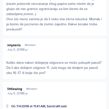
(nisam pobornik vencavanja zbog papira samo mislim da je
glupo da nas granice ogranicavaju sa kim bismo da se
zabavljamo,zivimo...)
Ono sto mene zanima je da li neko ima slicna iskustva Momak i
ja bismo da pocnemo da zivimo zajedno. Kakve korake treba
preduzeti?
Author stats
nnyxeria
Members
July 5, 2018
8 yr
Koliko dana nakon dobijanja odgovora se može pokupiti pasoš?
Da li ako dobijem odgovor 11. Jula mogu da dodjem po pasoš
oko 16.-17. ili bolje što pre?
Author stats
littlewing
Members
July 5, 2018
8 yr
On 7/4/2018 at 11:41 AM, SandraM said: