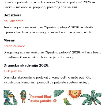
Posebna pohvala žirija na konkursu "Spasimo putopis" 2026. —
Sedim u malenoj, ali prepunoj prostoriji gde se služi...
Bez izbora
Iva Jakešević
Treća nagrada na konkursu "Spasimo putopis" 2026. — Nekih
mjesec-dva dana prije samog odlaska, Leon me pitao imam li...
Mersin
Zoran Živković
Druga nagrada na konkursu "Spasimo putopis" 2026. — Fava bean,
broadbean ili na srpskom bob bio je razlog mog...
Drumska akademija 2026.
Klub putnika
Drumska akademija je projekat u kome delimo naše putničko
iskustvo da bismo vam pomogli da putujete svetom lakše,...