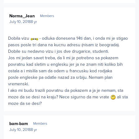
Author stats
Norma_Jean
Members
July 10, 2018
8 yr
Dobila vizu
- odluka donesena 14ti dan, i onda mi je stigao
pasos posle tri dana na kucnu adresu (nisam iz beograda).
Dobile su nedavno vizu i jos dve drugarice, studenti.
Jos mi jedan savet treba, da li mi je potrebno sa pokazem
povratnu kad sletim u englesku jer ja ne znam niti koliko bih
ostala a i mislila sam da odem u francusku kod rodjaka
posle engleske pa odatle nazad za srbiju. Nemam plan
vremenski.
I ako mi budu trazili povratnu da pokazem a ja je nemam, sta
moze da se desi na kraju? Nece sigurno da me vrate
ali sta
moze da se desi?
Author stats
bam-bam
Members
July 10, 2018
8 yr