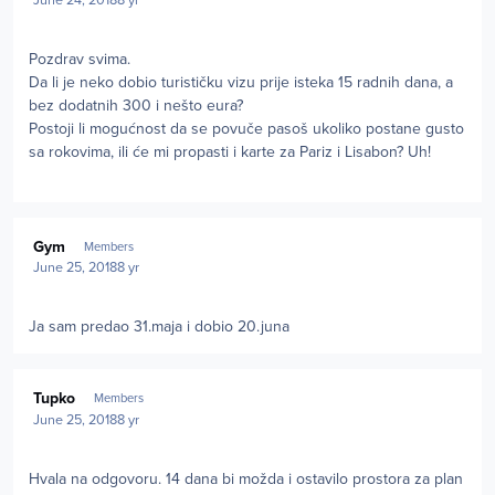
Pozdrav svima.
Da li je neko dobio turističku vizu prije isteka 15 radnih dana, a
bez dodatnih 300 i nešto eura?
Postoji li mogućnost da se povuče pasoš ukoliko postane gusto
sa rokovima, ili će mi propasti i karte za Pariz i Lisabon? Uh!
Author stats
Gym
Members
June 25, 2018
8 yr
Ja sam predao 31.maja i dobio 20.juna
Author stats
Tupko
Members
June 25, 2018
8 yr
Hvala na odgovoru. 14 dana bi možda i ostavilo prostora za plan