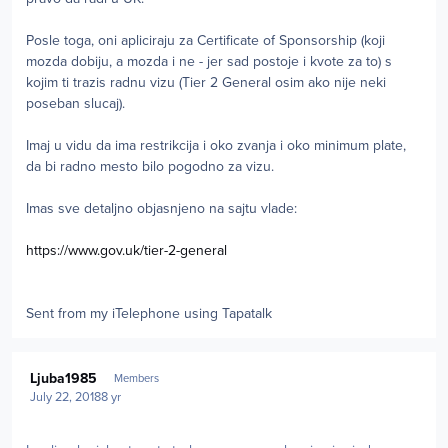
Posle toga, oni apliciraju za Certificate of Sponsorship (koji
mozda dobiju, a mozda i ne - jer sad postoje i kvote za to) s
kojim ti trazis radnu vizu (Tier 2 General osim ako nije neki
poseban slucaj).
Imaj u vidu da ima restrikcija i oko zvanja i oko minimum plate,
da bi radno mesto bilo pogodno za vizu.
Imas sve detaljno objasnjeno na sajtu vlade:
https://www.gov.uk/tier-2-general
Sent from my iTelephone using Tapatalk
Author stats
Ljuba1985
Members
July 22, 2018
8 yr