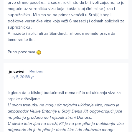
prve strane pasoša.... E sada , rekli ste da bi živeli zajedno, to je
moguće uz vereničku vizu koja košta isto( čini mi se ) kao i
supružnička . Mi smo se na primer venčali u Srbiji( izbegli
troškove vereničke vize koja važi 6 meseci ) i odmah aplicirali za
supružničku .
A možete i aplicirati za Standard... ali onda nemate prava da
tamo radite itd...
Puno pozdrava
Author stats
jmcwiwi
Members
July 5, 2018
8 yr
Izgleda da u bliskoj budućnosti nema ništa od ukidanja viza za
srpske državljane
U ovom trenutku ne mogu da najavim ukidanje viza, rekao je
ambasador Velike Britanije u Srbiji Denis Kif, odgovarajući juče
na pitanja građana na Fejsbuk strani Danasa.
U okviru Intervjua na mreži, Kif je na par pitanja o ukidanju viza
odgovorio da je to pitanje dosta šire i da obuhvata mnoge