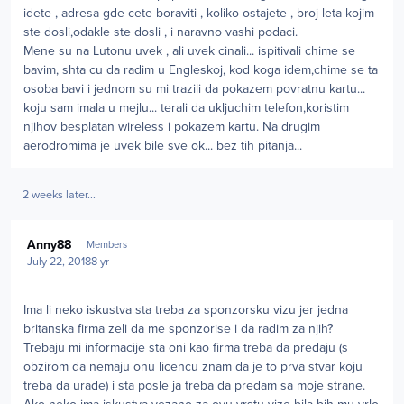
idete , adresa gde cete boraviti , koliko ostajete , broj leta kojim
ste dosli,odakle ste dosli , i naravno vashi podaci.
Mene su na Lutonu uvek , ali uvek cinali... ispitivali chime se
bavim, shta cu da radim u Engleskoj, kod koga idem,chime se ta
osoba bavi i jednom su mi trazili da pokazem povratnu kartu...
koju sam imala u mejlu... terali da ukljuchim telefon,koristim
njihov besplatan wireless i pokazem kartu. Na drugim
aerodromima je uvek bile sve ok... bez tih pitanja...
2 weeks later...
Author stats
Anny88
Members
July 22, 2018
8 yr
Ima li neko iskustva sta treba za sponzorsku vizu jer jedna
britanska firma zeli da me sponzorise i da radim za njih?
Trebaju mi informacije sta oni kao firma treba da predaju (s
obzirom da nemaju onu licencu znam da je to prva stvar koju
treba da urade) i sta posle ja treba da predam sa moje strane.