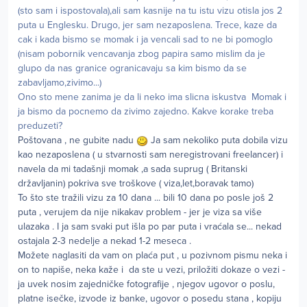
(sto sam i ispostovala),ali sam kasnije na tu istu vizu otisla jos 2
puta u Englesku. Drugo, jer sam nezaposlena. Trece, kaze da
cak i kada bismo se momak i ja vencali sad to ne bi pomoglo
(nisam pobornik vencavanja zbog papira samo mislim da je
glupo da nas granice ogranicavaju sa kim bismo da se
zabavljamo,zivimo...)
Ono sto mene zanima je da li neko ima slicna iskustva Momak i
ja bismo da pocnemo da zivimo zajedno. Kakve korake treba
preduzeti?
Poštovana , ne gubite nadu
Ja sam nekoliko puta dobila vizu
kao nezaposlena ( u stvarnosti sam neregistrovani freelancer) i
navela da mi tadašnji momak ,a sada suprug ( Britanski
državljanin) pokriva sve troškove ( viza,let,boravak tamo)
To što ste tražili vizu za 10 dana ... bili 10 dana po posle još 2
puta , verujem da nije nikakav problem - jer je viza sa više
ulazaka . I ja sam svaki put išla po par puta i vraćala se... nekad
ostajala 2-3 nedelje a nekad 1-2 meseca .
Možete naglasiti da vam on plaća put , u pozivnom pismu neka i
on to napiše, neka kaže i da ste u vezi, priložiti dokaze o vezi -
ja uvek nosim zajedničke fotografije , njegov ugovor o poslu,
platne isečke, izvode iz banke, ugovor o posedu stana , kopiju