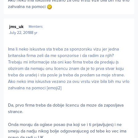
Ako neko ima iskustva vezano za ovu vrstu vize bila bih mu vrlo
zahvalna na pomoci
Author stats
jms_uk
Members
July 22, 2018
8 yr
Ima li neko iskustva sta treba za sponzorsku vizu jer jedna
britanska firma zeli da me sponzorise i da radim za njih?
Trebaju mi informacije sta oni kao firma treba da predaju (s
obzirom da nemaju onu licencu znam da je to prva stvar koju
treba da urade) i sta posle ja treba da predam sa moje strane.
Ako neko ima iskustva vezano za ovu vrstu vize bila bih mu vrlo
zahvalna na pomoci [emoji2]
Da, prvo firma treba da dobije licencu da moze da zaposljava
strance.
Onda moraju da oglase posao (na koji se i ti prijavljujes) i ne
smeju da nadju nikog bolje odgovarajuceg od tebe ko vec ima
pravo da radi u UK.