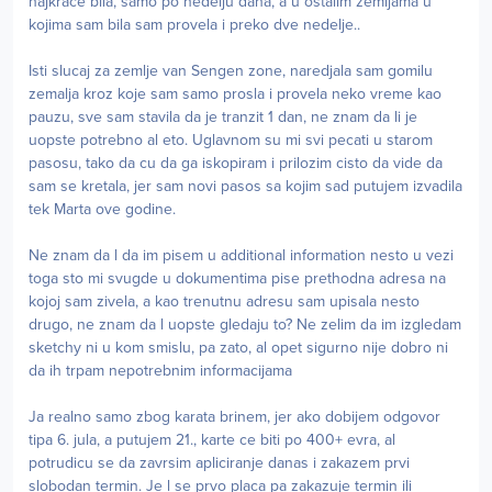
najkrace bila, samo po nedelju dana, a u ostalim zemljama u
kojima sam bila sam provela i preko dve nedelje..
Isti slucaj za zemlje van Sengen zone, naredjala sam gomilu
zemalja kroz koje sam samo prosla i provela neko vreme kao
pauzu, sve sam stavila da je tranzit 1 dan, ne znam da li je
uopste potrebno al eto. Uglavnom su mi svi pecati u starom
pasosu, tako da cu da ga iskopiram i prilozim cisto da vide da
sam se kretala, jer sam novi pasos sa kojim sad putujem izvadila
tek Marta ove godine.
Ne znam da l da im pisem u additional information nesto u vezi
toga sto mi svugde u dokumentima pise prethodna adresa na
kojoj sam zivela, a kao trenutnu adresu sam upisala nesto
drugo, ne znam da l uopste gledaju to? Ne zelim da im izgledam
sketchy ni u kom smislu, pa zato, al opet sigurno nije dobro ni
da ih trpam nepotrebnim informacijama
Ja realno samo zbog karata brinem, jer ako dobijem odgovor
tipa 6. jula, a putujem 21., karte ce biti po 400+ evra, al
potrudicu se da zavrsim apliciranje danas i zakazem prvi
slobodan termin. Je l se prvo placa pa zakazuje termin ili