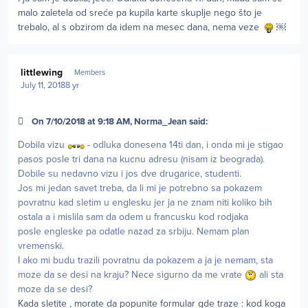
malo zaletela od sreće pa kupila karte skuplje nego što je
trebalo, al s obzirom da idem na mesec dana, nema veze
￼
Author stats
littlewing
Members
July 11, 2018
8 yr
On 7/10/2018 at 9:18 AM, Norma_Jean said:
Dobila vizu
- odluka donesena 14ti dan, i onda mi je stigao
pasos posle tri dana na kucnu adresu (nisam iz beograda).
Dobile su nedavno vizu i jos dve drugarice, studenti.
Jos mi jedan savet treba, da li mi je potrebno sa pokazem
povratnu kad sletim u englesku jer ja ne znam niti koliko bih
ostala a i mislila sam da odem u francusku kod rodjaka
posle engleske pa odatle nazad za srbiju. Nemam plan
vremenski.
I ako mi budu trazili povratnu da pokazem a ja je nemam, sta
moze da se desi na kraju? Nece sigurno da me vrate
ali sta
moze da se desi?
Kada sletite , morate da popunite formular gde traze : kod koga