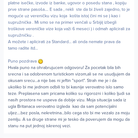
platne isečke, izvode iz banke, ugovor o posedu stana , kopiju
prve strane pasoša.... E sada , rekli ste da bi živeli zajedno, to je
moguće uz vereničku vizu koja košta isto( čini mi se ) kao i
supružnička . Mi smo se na primer venčali u Srbiji( izbegli
troškove vereničke vize koja važi 6 meseci ) i odmah aplicirali za
supružničku .
A možete i aplicirati za Standard... ali onda nemate prava da
tamo radite itd...
Puno pozdrava
Hvala puno na ohrabrujucem odgovoru! Za pocetak bila bih
srecna i sa odobrenom turistickom vizom,ali se ne usudjujem da
okusam srecu...a nije bas ni jeftin "sport". Strah me je i da
ukoliko bi me jednom odbili to bi kasnije verovatno islo samo
teze. Preplasena sam pricama koliko su rigorozni i koliko ljudi sa
nasih prostora ne uspeva da dobije vizu. Moja situacija sada iz
ugla Britanaca verovatno izgleda kao da sam potencijalni
uljez....bez posla, nekretnina...bilo cega sto bi me vezalo za moju
zemlju. A sa druge strane mi je tesko da poverujem da mogu da
stanu na put jednoj iskrenoj vezi.