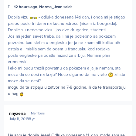
12 hours ago, Norma_Jean said:
Dobila vizu
- odluka donesena 14ti dan, i onda mi je stigao
pasos posle tri dana na kucnu adresu (nisam iz beograda).
Dobile su nedavno vizu i jos dve drugarice, studenti.
Jos mi jedan savet treba, da li mi je potrebno sa pokazem
povratnu kad sletim u englesku jer ja ne znam niti koliko bih
ostala a i mislila sam da odem u francusku kod rodjaka
posle engleske pa odatle nazad za srbiju. Nemam plan
vremenski.
I ako mi budu trazili povratnu da pokazem a ja je nemam, sta
moze da se desi na kraju? Nece sigurno da me vrate
ali sta
moze da se desi?
mogu da te strpaju u zatvor na 7-8 godina, ili da te transportuju
u hag
Author stats
nnyxeria
Members
July 11, 2018
8 yr
I ja sam je dobila, jeee! Odluka donesena 11. dan, mada sam se