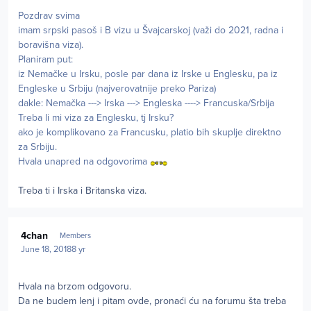
Pozdrav svima
imam srpski pasoš i B vizu u Švajcarskoj (važi do 2021, radna i
boravišna viza).
Planiram put:
iz Nemačke u Irsku, posle par dana iz Irske u Englesku, pa iz
Engleske u Srbiju (najverovatnije preko Pariza)
dakle: Nemačka ---> Irska ---> Engleska ----> Francuska/Srbija
Treba li mi viza za Englesku, tj Irsku?
ako je komplikovano za Francusku, platio bih skuplje direktno
za Srbiju.
Hvala unapred na odgovorima
Treba ti i Irska i Britanska viza.
Author stats
4chan
Members
June 18, 2018
8 yr
Hvala na brzom odgovoru.
Da ne budem lenj i pitam ovde, pronaći ću na forumu šta treba