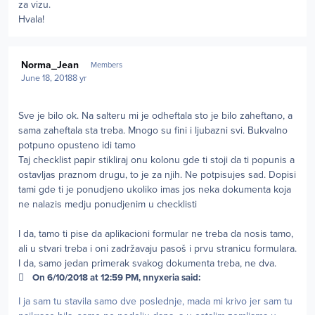
za vizu.
Hvala!
Author stats
Norma_Jean
Members
June 18, 2018
8 yr
Sve je bilo ok. Na salteru mi je odheftala sto je bilo zaheftano, a
sama zaheftala sta treba. Mnogo su fini i ljubazni svi. Bukvalno
potpuno opusteno idi tamo
Taj checklist papir stikliraj onu kolonu gde ti stoji da ti popunis a
ostavljas praznom drugu, to je za njih. Ne potpisujes sad. Dopisi
tami gde ti je ponudjeno ukoliko imas jos neka dokumenta koja
ne nalazis medju ponudjenim u checklisti
I da, tamo ti pise da aplikacioni formular ne treba da nosis tamo,
ali u stvari treba i oni zadržavaju pasoš i prvu stranicu formulara.
I da, samo jedan primerak svakog dokumenta treba, ne dva.
On 6/10/2018 at 12:59 PM, nnyxeria said:
I ja sam tu stavila samo dve poslednje, mada mi krivo jer sam tu