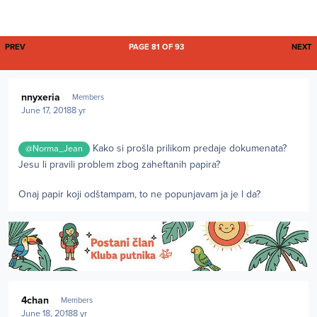
FIRST PAGE
L
PREV
PAGE 81 OF 93
NEXT
Author stats
nnyxeria
Members
June 17, 2018
8 yr
Kako si prošla prilikom predaje dokumenata?
@Norma_Jean
Jesu li pravili problem zbog zaheftanih papira?
Onaj papir koji odštampam, to ne popunjavam ja je l da?
Author stats
4chan
Members
June 18, 2018
8 yr