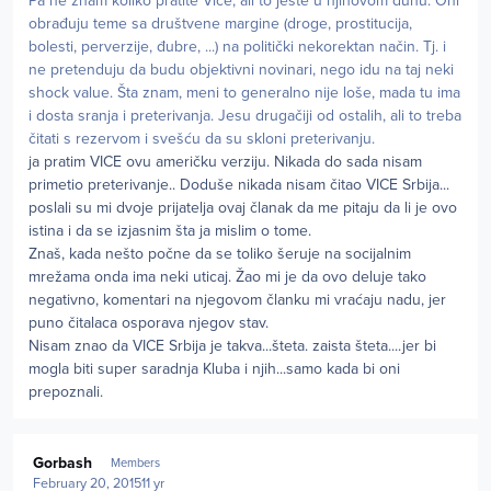
Pa ne znam koliko pratite Vice, ali to jeste u njihovom duhu. Oni
obrađuju teme sa društvene margine (droge, prostitucija,
bolesti, perverzije, đubre, ...) na politički nekorektan način. Tj. i
ne pretenduju da budu objektivni novinari, nego idu na taj neki
shock value. Šta znam, meni to generalno nije loše, mada tu ima
i dosta sranja i preterivanja. Jesu drugačiji od ostalih, ali to treba
čitati s rezervom i svešću da su skloni preterivanju.
ja pratim VICE ovu američku verziju. Nikada do sada nisam
primetio preterivanje.. Doduše nikada nisam čitao VICE Srbija...
poslali su mi dvoje prijatelja ovaj članak da me pitaju da li je ovo
istina i da se izjasnim šta ja mislim o tome.
Znaš, kada nešto počne da se toliko šeruje na socijalnim
mrežama onda ima neki uticaj. Žao mi je da ovo deluje tako
negativno, komentari na njegovom članku mi vraćaju nadu, jer
puno čitalaca osporava njegov stav.
Nisam znao da VICE Srbija je takva...šteta. zaista šteta....jer bi
mogla biti super saradnja Kluba i njih...samo kada bi oni
prepoznali.
Author stats
Gorbash
Members
February 20, 2015
11 yr