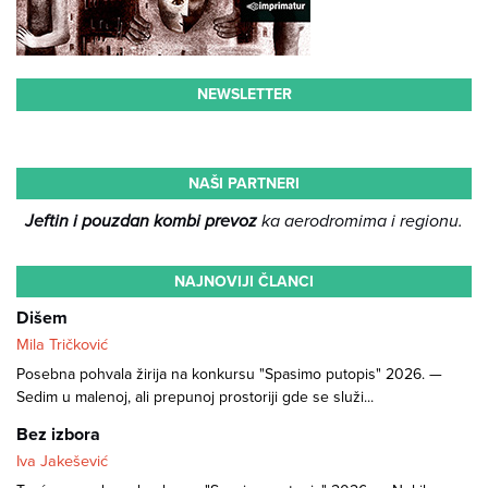
NEWSLETTER
NAŠI PARTNERI
Jeftin i pouzdan kombi prevoz
ka aerodromima i regionu.
NAJNOVIJI ČLANCI
Dišem
Mila Tričković
Posebna pohvala žirija na konkursu "Spasimo putopis" 2026. —
Sedim u malenoj, ali prepunoj prostoriji gde se služi...
Bez izbora
Iva Jakešević