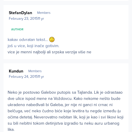
Author stats
StefanDylan
Members
February 23, 2015
11 yr
AUTHOR
kakav odvratan tekst...
još u vice, koji inače gotivim.
vice je menni najbolji ali srpska verzija više ne
Author stats
Kundun
Members
February 24, 2015
11 yr
Neko je postovao Galebov putopis sa Tajlanda. Lik je odrastaao
dve ulice ispod mene na Voždovcu. Kako nekome nešto bude
ukradeno nabeđivali bi Galeba, jer nije ni ganci ni crnac ni
belčuga, već neko čudno biće koje levitira tu negde između (u
očima deteta). Neverovatno nebitan lik, koji je kao i svi likovi koji
su bili nebitni tokom detinjstva izgradio tu neku auru urbanog
lika.