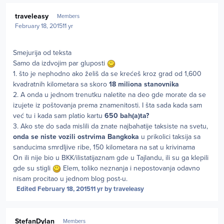
Author stats
traveleasy
Members
February 18, 2015
11 yr
Smejurija od teksta
Samo da izdvojim par gluposti
1. što je nephodno ako želiš da se krećeš kroz grad od 1,600
kvadratnih kilometara sa skoro
18 miliona stanovnika
2. A onda u jednom trenutku naletite na deo gde morate da se
izujete iz poštovanja prema znamenitosti. I šta sada kada sam
već tu i kada sam platio kartu
650 bah(a)ta?
3. Ako ste do sada mislili da znate najbahatije taksiste na svetu,
onda se niste vozili ostrvima Bangkoka
u prikolici taksija sa
sanducima smrdljive ribe, 150 kilometara na sat u krivinama
On ili nije bio u BKK/ilistatijaznam gde u Tajlandu, ili su ga klepili
gde su stigli
Elem, toliko neznanja i nepostovanja odavno
nisam procitao u jednom blog post-u.
Edited
February 18, 2015
11 yr
by traveleasy
Author stats
StefanDylan
Members