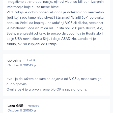
i negativne strane destinacije, njihovi videi su bili puni izcrpnih
informacija koje su za mene bitne.
VICE Srbija je dobro počeo, ali onda je dotakao dno, verovatno
ljudi koji rade tamo nisu shvatili šta znači "istiniti šok" po svaku
cenu su želeli da kopiraju nekadašnji VICE ali džaba, netalenat
je netalenat! Sada vidim da nisu ništa bolji o Bljuca, Kurira, Alo,
Sveta, a engleski od kako je počeo da govori da je Rusija zlo i
da je USA nevinašce u Siriji, i da je ASAD zlo.....onda mi je
sinulo, ovi su kupljeni od Diznija!
Author stats
golosina
Urednik
October 11, 2015
10 yr
evo i ja da kažem da sam se odjavila od VICE-a, mada sam ga
dugo gotivila.
Ovaj srpski je u prvo vreme bio OK a sada dno dna.
Author stats
Laza GNR
Members
October 11, 2015
10 yr