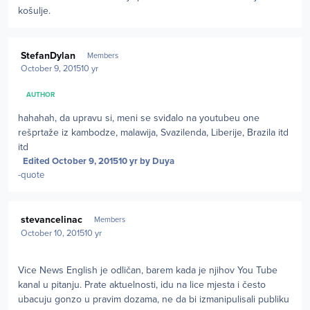
košulje.
Author stats
StefanDylan
Members
October 9, 2015
10 yr
AUTHOR
hahahah, da upravu si, meni se sviđalo na youtubeu one
rešprtaže iz kambodze, malawija, Svazilenda, Liberije, Brazila itd
itd
Edited
October 9, 2015
10 yr
by Duya
-quote
Author stats
stevancelinac
Members
October 10, 2015
10 yr
Vice News English je odličan, barem kada je njihov You Tube
kanal u pitanju. Prate aktuelnosti, idu na lice mjesta i često
ubacuju gonzo u pravim dozama, ne da bi izmanipulisali publiku