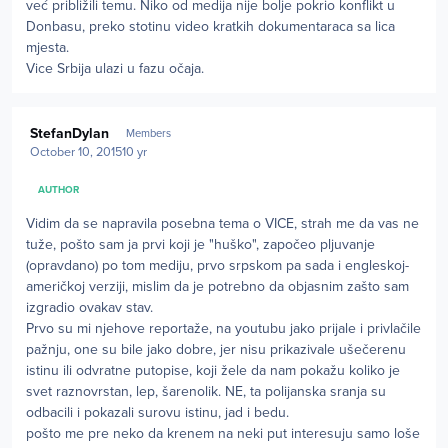
već približili temu. Niko od medija nije bolje pokrio konflikt u
Donbasu, preko stotinu video kratkih dokumentaraca sa lica
mjesta.
Vice Srbija ulazi u fazu očaja.
Author stats
StefanDylan
Members
October 10, 2015
10 yr
AUTHOR
Vidim da se napravila posebna tema o VICE, strah me da vas ne
tuže, pošto sam ja prvi koji je "huško", započeo pljuvanje
(opravdano) po tom mediju, prvo srpskom pa sada i engleskoj-
američkoj verziji, mislim da je potrebno da objasnim zašto sam
izgradio ovakav stav.
Prvo su mi njehove reportaže, na youtubu jako prijale i privlačile
pažnju, one su bile jako dobre, jer nisu prikazivale ušečerenu
istinu ili odvratne putopise, koji žele da nam pokažu koliko je
svet raznovrstan, lep, šarenolik. NE, ta polijanska sranja su
odbacili i pokazali surovu istinu, jad i bedu.
pošto me pre neko da krenem na neki put interesuju samo loše