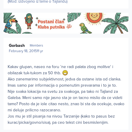
(Mod: izdvojeno iz teme o Tajlandu)
Author stats
Gorbash
Members
February 18, 2015
11 yr
Kakav glupan, naseo na foru 'ne radi palata zbog molitve' i
obilazak tuk-tukom za 50 thb.
Ako zanemarimo subjektivnost, jedva da ostane ista od clanka.
Imas samo par informacija o pomenutim prevarama i to je to.
Nije svaka lokacija na svetu za svakoga, pa tako ni Tajland za
Galeba. Meni samo nije jasno sta je on tacno mislio da ce videti
tamo? Posto da je iole citao nesto, znao bi sta da ocekuje, ovako
mi deluje prilicno razocarano.
Jos mu je stil pisanja na nivou Tarzanije (kako to pasus bez
kurac/picka/govno/sisa), pa ceo tekst cini besmislenijim.