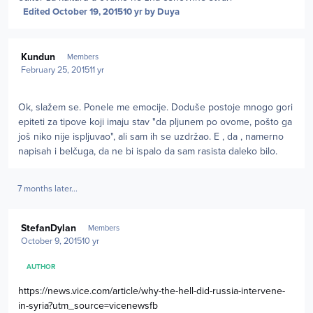
Edited
October 19, 2015
10 yr
by Duya
Author stats
Kundun
Members
February 25, 2015
11 yr
Ok, slažem se. Ponele me emocije. Doduše postoje mnogo gori
epiteti za tipove koji imaju stav "da pljunem po ovome, pošto ga
još niko nije ispljuvao", ali sam ih se uzdržao. E , da , namerno
napisah i belčuga, da ne bi ispalo da sam rasista daleko bilo.
7 months later...
Author stats
StefanDylan
Members
October 9, 2015
10 yr
AUTHOR
https://news.vice.com/article/why-the-hell-did-russia-intervene-
in-syria?utm_source=vicenewsfb