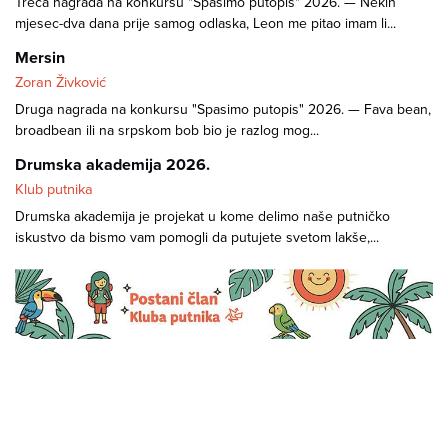
Treća nagrada na konkursu "Spasimo putopis" 2026. — Nekih
mjesec-dva dana prije samog odlaska, Leon me pitao imam li...
Mersin
Zoran Živković
Druga nagrada na konkursu "Spasimo putopis" 2026. — Fava bean,
broadbean ili na srpskom bob bio je razlog mog...
Drumska akademija 2026.
Klub putnika
Drumska akademija je projekat u kome delimo naše putničko
iskustvo da bismo vam pomogli da putujete svetom lakše,...