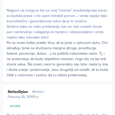
Najgore od svega je što se ovaj "novinar" predstavlja kao borac
za ljudska prava i vrlo open-minded person....i onda napiše tako
ksenofobični i generalizovan tekst da je to strašno.
Strašno kako se neko predstavlja, kao on, kao svetski čovek
pun razmevanja i zalaganja za manjine i obespravljene i onda
napiše tako odvratan tekst
Pa ne znam koliko pratite Vice, ali to jeste u njihovom duhu. Oni
obrađuju teme sa društvene margine (droge, prostitucija,
bolesti, perverzije, đubre, ...) na politički nekorektan način. Tj. i
ne pretenduju da budu objektivni novinari, nego idu na taj neki
shock value. Šta znam, meni to generalno nije loše, mada tu ima
i dosta sranja i preterivanja. Jesu drugačiji od ostalih, ali to treba
čitati s rezervom i svešću da su skloni preterivanju.
Author stats
StefanDylan
Members
February 20, 2015
11 yr
AUTHOR