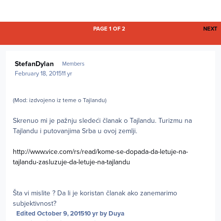
L
PAGE 1 OF 2
NEXT
Author stats
StefanDylan
Members
February 18, 2015
11 yr
(Mod: izdvojeno iz teme o Tajlandu)
Skrenuo mi je pažnju sledeći članak o Tajlandu. Turizmu na
Tajlandu i putovanjima Srba u ovoj zemlji.
http://www.vice.com/rs/read/kome-se-dopada-da-letuje-na-
tajlandu-zasluzuje-da-letuje-na-tajlandu
Šta vi mislite ? Da li je koristan članak ako zanemarimo
subjektivnost?
Edited
October 9, 2015
10 yr
by Duya