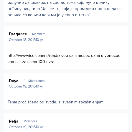
одлучио да шокира, па све до тема које муче велику
већину нас, типа "Ја сам геј који је променио пол и онда се
венчао са коњем који ми је уједно и тетка"...
Author stats
Dragance
Members
October 18, 2015
10 yr
http://www.vice.com/rs/read/ziveo-sam-mesec-dana-u-venecueli-
kao-car-za-samo-100-evra
Author stats
Duya
Moderators
October 19, 2015
10 yr
Tema pročišćena od svađe, s izvesnim zakašnjenjem.
Author stats
Relja
Members
October 19, 2015
10 yr