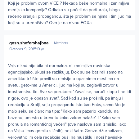
Koji je problem ovom VICE ? Nekada beše normalna i zanimljiva
medijska kompanija? Odkako su počeli da podturaju, blago
rečeno sranja i propagandu, šta je problem sa njima i tim ljudima
koji su u uredništvu? Ovo je na nivou FOXa
Author stats
gosn.shofershajbna
Members
October 9, 2015
10 yr
Vajs nikad nije bila ni normalna, ni zanimljiva novinska
agencija(iako, ukusi se razlikuju). Dok su se bazirali samo na
američko tržište pravili su emisije o opasnimm mestima na
svetu, geto-ima u Americi, ljudima koji su zaglavili zatvor u
inostranstvu itd. Sve sa porukom: "Zavali se, naruči klopu i ne idi
nigde, ovo je opasan svet". Sad kad su se proširili, pa imaju i
redakciju u Srbiji, seju propagandu isto kao Foks, samo što je
malo seku sa člancima tipa: "Kako sam pazario kandidu na
bazenu, umesto u krevetu kako zakon nalaže" i "Kako sam
prdnula na romantičnoj večeri" (ove naslove sam izmislio, iako
na Vajsu imas gomilu sličnih), neki šatro Gonzo džurnalizam,
verovatno im cela redakcija puši na muštiklu i nosi havajske