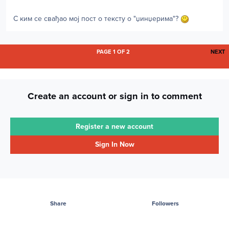
С ким се свађао мој пост о тексту о "џинџерима"?
L
PAGE 1 OF 2
NEXT
Create an account or sign in to comment
Register a new account
Sign In Now
Share
Followers