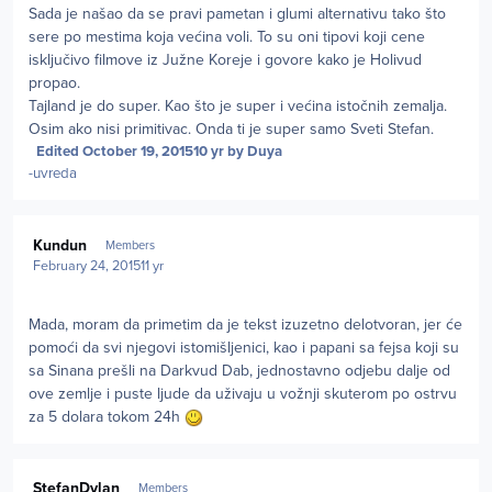
Sada je našao da se pravi pametan i glumi alternativu tako što
sere po mestima koja većina voli. To su oni tipovi koji cene
isključivo filmove iz Južne Koreje i govore kako je Holivud
propao.
Tajland je do super. Kao što je super i većina istočnih zemalja.
Osim ako nisi primitivac. Onda ti je super samo Sveti Stefan.
Edited
October 19, 2015
10 yr
by Duya
-uvreda
Author stats
Kundun
Members
February 24, 2015
11 yr
Mada, moram da primetim da je tekst izuzetno delotvoran, jer će
pomoći da svi njegovi istomišljenici, kao i papani sa fejsa koji su
sa Sinana prešli na Darkvud Dab, jednostavno odjebu dalje od
ove zemlje i puste ljude da uživaju u vožnji skuterom po ostrvu
za 5 dolara tokom 24h
Author stats
StefanDylan
Members