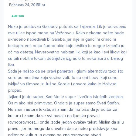
February 24, 2015
11 yr
AUTHOR
Neko je postovao Galebov putopis sa Tajlanda. Lik je odrastaao
dve ulice ispod mene na Voždovcu. Kako nekome nešto bude
ukradeno nabeđivali bi Galeba, jer nije ni ganci ni crnac ni
belčuga, već neko čudno biće koje levitira tu negde između (u
očima deteta). Neverovatno nebitan lik, koji je kao i svi likovi koji
su bili nebitni tokom detinjstva izgradio tu neku auru urbanog
lika.
Sada je našao da se pravi pametan i glumi alternativu tako što
sere po mestima koja većina voli. To su oni tipovi koji cene
isključivo filmove iz Južne Koreje i govore kako je Holivud
propao.
Tajland je do super. Kao što je super i većina istočnih zemalja.
Osim ako nisi primitivac. Onda ti je super samo Sveti Stefan.
Ne znam autora teksta, ali znam da mu piše da je editor za
kulturu i znam da se svi busaju na ljudska prava i
ravnopravnost...i onda izađe jedan ovakav tekst. Mislim da si u
pravu...jer ne mogu da shvatim da se neko predstavlja kao
editor za kulturu a ovamo ne zna osnovnne stvari