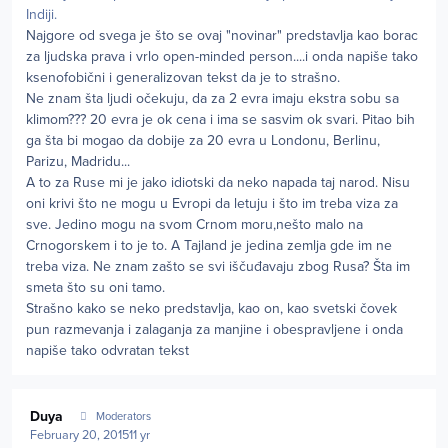
Indiji.
Najgore od svega je što se ovaj "novinar" predstavlja kao borac
za ljudska prava i vrlo open-minded person....i onda napiše tako
ksenofobični i generalizovan tekst da je to strašno.
Ne znam šta ljudi očekuju, da za 2 evra imaju ekstra sobu sa
klimom??? 20 evra je ok cena i ima se sasvim ok svari. Pitao bih
ga šta bi mogao da dobije za 20 evra u Londonu, Berlinu,
Parizu, Madridu...
A to za Ruse mi je jako idiotski da neko napada taj narod. Nisu
oni krivi što ne mogu u Evropi da letuju i što im treba viza za
sve. Jedino mogu na svom Crnom moru,nešto malo na
Crnogorskem i to je to. A Tajland je jedina zemlja gde im ne
treba viza. Ne znam zašto se svi iščuđavaju zbog Rusa? Šta im
smeta što su oni tamo.
Strašno kako se neko predstavlja, kao on, kao svetski čovek
pun razmevanja i zalaganja za manjine i obespravljene i onda
napiše tako odvratan tekst
Author stats
Duya
Moderators
February 20, 2015
11 yr