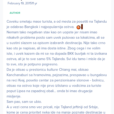
February 19, 2015
11 yr
AUTHOR
Coveku smetaju mase turista, a od mesta za posetiti na Tajlandu
je odabrao Bangkok i najpopularnija ostrva.
Nemam tako negativan stav kao on uopste jer nisam imao
nikakvih problema posto sam uvek putovao sa lokalcima, ali se
u sustini slazem sa opisom izabranih destinacija. Nije tako crno
kao sto je napisao, ali ima dosta istine. Zbog cega i ne volim
iste, i uvek kazem da mi se na dopada BKK buvljak ni ta izvikana
ostrva, ali je to sve samo 5% Tajlanda. Svi idu tamo i misle da je
to sve, sto je potpuno pogresno.
Da je otisao u prestonicu kulture Chiang mai, obisao
Kanchanaburi sa hramovima, pejzazima, prespavao u bungalovu
na reci Kvaj, posetio centar za penzionisane slonove - bolnicu,
otisao na ostrvo koje nije prvo izlistano u vodicima za turiste
poput Lipea na zapadnoj obali... onda bi imao drugacije
misljenje.
Sam pao, sam se ubio.
A u vezi cena smo vec pricali, nije Tajland jeftiniji od Srbije,
kome je cena prioritet neka ide na manje poznate destinacije u