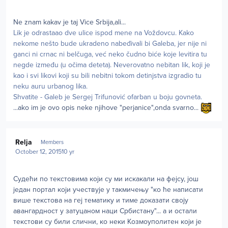
Ne znam kakav je taj Vice Srbija,ali...
Lik je odrastaao dve ulice ispod mene na Voždovcu. Kako
nekome nešto bude ukradeno nabeđivali bi Galeba, jer nije ni
ganci ni crnac ni belčuga, već neko čudno biće koje levitira tu
negde između (u očima deteta). Neverovatno nebitan lik, koji je
kao i svi likovi koji su bili nebitni tokom detinjstva izgradio tu
neku auru urbanog lika.
Shvatite - Galeb je Sergej Trifunović ofarban u boju govneta.
...ako im je ovo opis neke njihove "perjanice",onda svarno...
Author stats
Relja
Members
October 12, 2015
10 yr
Судећи по текстовима који су ми искакали на фејсу, још
један портал који учествује у такмичењу "ко ће написати
више текстова на геј тематику и тиме доказати своју
авангардност у затуцаном наци Србистану"... а и остали
текстови су били слични, ко неки Козмоуполитен који је