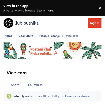
Skip to content
View in the app
×
Di
A better way to browse.
Learn more
.
Klub putnika
Sign In
Home
Geokultura
Pisanje i čitanje
Vice.com
Vice.com
Share
Followers
StefanDylan
February 18, 2015
11 yr
in
Pisanje i čitanje