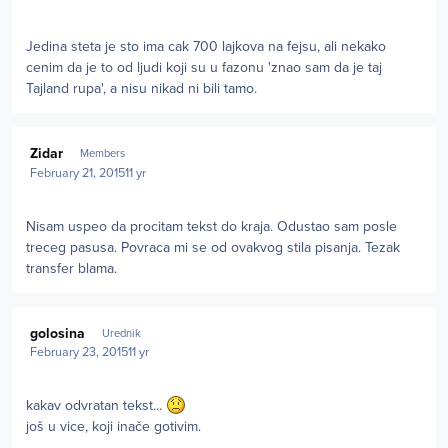
Jedina steta je sto ima cak 700 lajkova na fejsu, ali nekako
cenim da je to od ljudi koji su u fazonu 'znao sam da je taj
Tajland rupa', a nisu nikad ni bili tamo.
Author stats
Zidar
Members
February 21, 2015
11 yr
Nisam uspeo da procitam tekst do kraja. Odustao sam posle
treceg pasusa. Povraca mi se od ovakvog stila pisanja. Tezak
transfer blama.
Author stats
golosina
Urednik
February 23, 2015
11 yr
kakav odvratan tekst...
još u vice, koji inače gotivim.