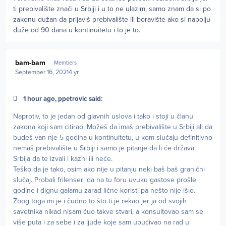
ti prebivalište znači u Srbiji i u to ne ulazim, samo znam da si po
zakonu dužan da prijaviš prebivalište ili boravište ako si napolju
duže od 90 dana u kontinuitetu i to je to.
Author stats
bam-bam
Members
September 16, 2021
4 yr
1 hour ago, ppetrovic said:
Naprotiv, to je jedan od glavnih uslova i tako i stoji u članu
zakona koji sam citirao. Možeš da imaš prebivalište u Srbiji ali da
budeš van nje 5 godina u kontinuitetu, u kom slučaju definitivno
nemaš prebivalište u Srbiji i samo je pitanje da li će država
Srbija da te izvali i kazni ili neće.
Teško da je tako, osim ako nije u pitanju neki baš baš granični
slučaj. Probali frilenseri da na tu foru uvuku gastose prošle
godine i dignu galamu zarad lične koristi pa nešto nije išlo.
Zbog toga mi je i čudno to što ti je rekao jer ja od svojih
savetnika nikad nisam čuo takve stvari, a konsultovao sam se
više puta i za sebe i za ljude koje sam upućivao na rad u