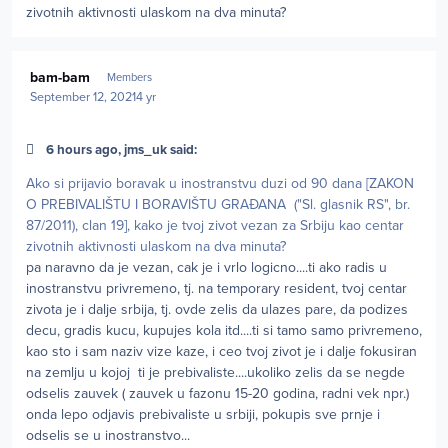
zivotnih aktivnosti ulaskom na dva minuta?
Author stats
bam-bam
Members
September 12, 2021
4 yr
6 hours ago, jms_uk said:
Ako si prijavio boravak u inostranstvu duzi od 90 dana [ZAKON
O PREBIVALIŠTU I BORAVIŠTU GRAĐANA ("Sl. glasnik RS", br.
87/2011), clan 19], kako je tvoj zivot vezan za Srbiju kao centar
zivotnih aktivnosti ulaskom na dva minuta?
pa naravno da je vezan, cak je i vrlo logicno....ti ako radis u
inostranstvu privremeno, tj. na temporary resident, tvoj centar
zivota je i dalje srbija, tj. ovde zelis da ulazes pare, da podizes
decu, gradis kucu, kupujes kola itd....ti si tamo samo privremeno,
kao sto i sam naziv vize kaze, i ceo tvoj zivot je i dalje fokusiran
na zemlju u kojoj ti je prebivaliste....ukoliko zelis da se negde
odselis zauvek ( zauvek u fazonu 15-20 godina, radni vek npr.)
onda lepo odjavis prebivaliste u srbiji, pokupis sve prnje i
odselis se u inostranstvo...