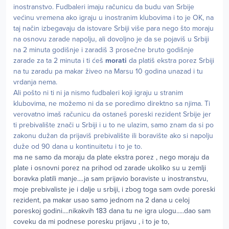
inostranstvo. Fudbaleri imaju računicu da budu van Srbije
većinu vremena ako igraju u inostranim klubovima i to je OK, na
taj način izbegavaju da istovare Srbiji više para nego što moraju
na osnovu zarade napolju, ali dovoljno je da se pojaviš u Srbiji
na 2 minuta godišnje i zaradiš 3 prosečne bruto godišnje
zarade za ta 2 minuta i ti ćeš
morati
da platiš ekstra porez Srbiji
na tu zaradu pa makar živeo na Marsu 10 godina unazad i tu
vrdanja nema.
Ali pošto ni ti ni ja nismo fudbaleri koji igraju u stranim
klubovima, ne možemo ni da se poredimo direktno sa njima. Ti
verovatno imaš računicu da ostaneš poreski rezident Srbije jer
ti prebivalište znači u Srbiji i u to ne ulazim, samo znam da si po
zakonu dužan da prijaviš prebivalište ili boravište ako si napolju
duže od 90 dana u kontinuitetu i to je to.
ma ne samo da moraju da plate ekstra porez , nego moraju da
plate i osnovni porez na prihod od zarade ukoliko su u zemlji
boravka platili manje....ja sam prijavio boraviste u inostranstvu,
moje prebivaliste je i dalje u srbiji, i zbog toga sam ovde poreski
rezident, pa makar usao samo jednom na 2 dana u celoj
poreskoj godini....nikakvih 183 dana tu ne igra ulogu.....dao sam
coveku da mi podnese poresku prijavu , i to je to,