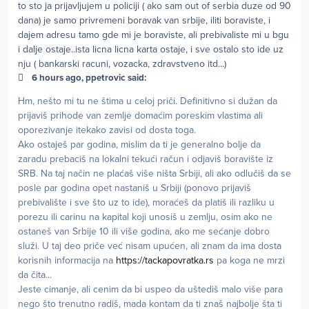
to sto ja prijavljujem u policiji ( ako sam out of serbia duze od 90
dana) je samo privremeni boravak van srbije, iliti boraviste, i
dajem adresu tamo gde mi je boraviste, ali prebivaliste mi u bgu
i dalje ostaje..ista licna licna karta ostaje, i sve ostalo sto ide uz
nju ( bankarski racuni, vozacka, zdravstveno itd...)
6 hours ago, ppetrovic said:
Hm, nešto mi tu ne štima u celoj priči. Definitivno si dužan da
prijaviš prihode van zemlje domaćim poreskim vlastima ali
oporezivanje itekako zavisi od dosta toga.
Ako ostaješ par godina, mislim da ti je generalno bolje da
zaradu prebaciš na lokalni tekući račun i odjaviš boravište iz
SRB. Na taj način ne plaćaš više ništa Srbiji, ali ako odlučiš da se
posle par godina opet nastaniš u Srbiji (ponovo prijaviš
prebivalište i sve što uz to ide), moraćeš da platiš ili razliku u
porezu ili carinu na kapital koji unosiš u zemlju, osim ako ne
ostaneš van Srbije 10 ili više godina, ako me sećanje dobro
služi. U taj deo priče već nisam upućen, ali znam da ima dosta
korisnih informacija na
https://tackapovratka.rs
pa koga ne mrzi
da čita...
Jeste cimanje, ali cenim da bi uspeo da uštediš malo više para
nego što trenutno radiš, mada kontam da ti znaš najbolje šta ti