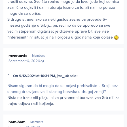
uradili odavno. Sve što realno mogu je da love ljude koji se nisu
zvanično odjavili i da im uteruju kazne za to, ali na ime poreza
mogu da se ubrišu.
S druge strane, ako se neki gastos zezne pa provede 6+
meseci godišnje u Srbiji... pa, recimo da će uporedo sa sve
većim stepenom digitalizacije državne uprave biti sve više
"interesantnih" situacija na Horgošu u godinama koje dolaze
Author stats
mveruovic
Members
September 14, 2021
4 yr
On 9/12/2021 at 10:31 PM, jms_uk said:
Nisam siguran da bi moglo da se odjavi prebivaliste u Srbiji bez
stranog drzavljanstva ili stalnog boravka u drugoj zemlji?
Nista ne traze niti pitaju, ni za privremeni boravak van Srb niti za
trajnu odjavu radi iseljenja.
Author stats
bam-bam
Members