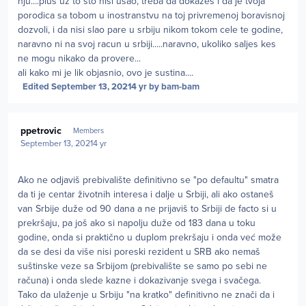
nju....plus uz to sto nisi usao, treba da dokazes i da je tvoja
porodica sa tobom u inostranstvu na toj privremenoj boravisnoj
dozvoli, i da nisi slao pare u srbiju nikom tokom cele te godine,
naravno ni na svoj racun u srbiji.....naravno, ukoliko saljes kes
ne mogu nikako da provere...
ali kako mi je lik objasnio, ovo je sustina....
Edited
September 13, 2021
4 yr
by bam-bam
Author stats
ppetrovic
Members
September 13, 2021
4 yr
Ako ne odjaviš prebivalište definitivno se "po defaultu" smatra
da ti je centar životnih interesa i dalje u Srbiji, ali ako ostaneš
van Srbije duže od 90 dana a ne prijaviš to Srbiji de facto si u
prekršaju, pa još ako si napolju duže od 183 dana u toku
godine, onda si praktično u duplom prekršaju i onda već može
da se desi da više nisi poreski rezident u SRB ako nemaš
suštinske veze sa Srbijom (prebivalište se samo po sebi ne
računa) i onda slede kazne i dokazivanje svega i svačega.
Tako da ulaženje u Srbiju "na kratko" definitivno ne znači da i