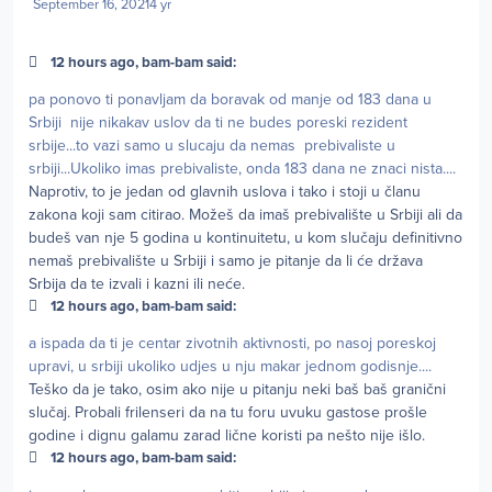
September 16, 2021
4 yr
12 hours ago, bam-bam said:
pa ponovo ti ponavljam da boravak od manje od 183 dana u
Srbiji nije nikakav uslov da ti ne budes poreski rezident
srbije...to vazi samo u slucaju da nemas prebivaliste u
srbiji...Ukoliko imas prebivaliste, onda 183 dana ne znaci nista....
Naprotiv, to je jedan od glavnih uslova i tako i stoji u članu
zakona koji sam citirao. Možeš da imaš prebivalište u Srbiji ali da
budeš van nje 5 godina u kontinuitetu, u kom slučaju definitivno
nemaš prebivalište u Srbiji i samo je pitanje da li će država
Srbija da te izvali i kazni ili neće.
12 hours ago, bam-bam said:
a ispada da ti je centar zivotnih aktivnosti, po nasoj poreskoj
upravi, u srbiji ukoliko udjes u nju makar jednom godisnje....
Teško da je tako, osim ako nije u pitanju neki baš baš granični
slučaj. Probali frilenseri da na tu foru uvuku gastose prošle
godine i dignu galamu zarad lične koristi pa nešto nije išlo.
12 hours ago, bam-bam said: