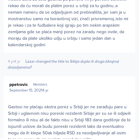
rekao da ću morati da platim porez u srbiji za tu godinu..a
nemam nameru da se odjavljujem od prebivališta, jer sam ja u
inostranstvu samo na boravišnoj vizi, znači privremenoj..isto mi
je rekao i za te fudbalere koji igraju po tim nekim arapskim
zemljama gde se plaća manji porez na zaradu nego ovde, da
moraju da plate ukoliko udju u srbiju i samo jedan dan u
kalendarskoj godini
4 yr
4 yr
Lazar
changed the title to
Srbija duplo ili drugo (dvojno)
drzavljanstvo?
Author stats
ppetrovic
Members
September 15, 2021
4 yr
Gastosi ne plaćaju ekstra porez u Srbiji jer ne zarađuju pare u
Srbiji i uglavnom nisu poreski rezidenti Srbije jer su se ili odjavili
formalno ili nisu ali de fakto nisu u Srbiji 183 dana godišnje da bi
ispunili uslove da budu poreski rezidenti tako da eventualno
mogu da ih klepe 50ak hiljada RSD za neodjavljivanje ali osim