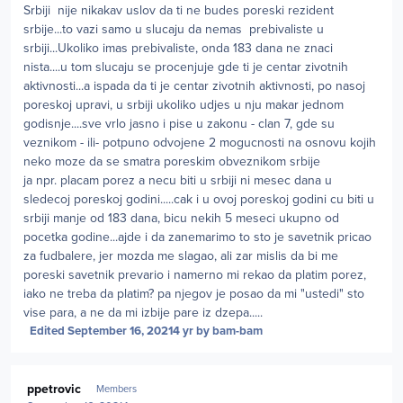
Srbiji nije nikakav uslov da ti ne budes poreski rezident
srbije...to vazi samo u slucaju da nemas prebivaliste u
srbiji...Ukoliko imas prebivaliste, onda 183 dana ne znaci
nista....u tom slucaju se procenjuje gde ti je centar zivotnih
aktivnosti...a ispada da ti je centar zivotnih aktivnosti, po nasoj
poreskoj upravi, u srbiji ukoliko udjes u nju makar jednom
godisnje....sve vrlo jasno i pise u zakonu - clan 7, gde su
veznikom - ili- potpuno odvojene 2 mogucnosti na osnovu kojih
neko moze da se smatra poreskim obveznikom srbije
ja npr. placam porez a necu biti u srbiji ni mesec dana u
sledecoj poreskoj godini.....cak i u ovoj poreskoj godini cu biti u
srbiji manje od 183 dana, bicu nekih 5 meseci ukupno od
pocetka godine...ajde i da zanemarimo to sto je savetnik pricao
za fudbalere, jer mozda me slagao, ali zar mislis da bi me
poreski savetnik prevario i namerno mi rekao da platim porez,
iako ne treba da platim? pa njegov je posao da mi "ustedi" sto
vise para, a ne da mi izbije pare iz dzepa.....
Edited
September 16, 2021
4 yr
by bam-bam
Author stats
ppetrovic
Members