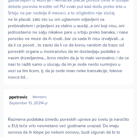
gastarbajteri iz Austrije i Nemačke plaćali poreze ovde ili dobijali
debele poreske kredite od PU svaki put kad dođu preko leta u
Srbiju na par nedelja ili meseci, a to očigledno nije slučaj.
ne bi placali, zato sto su oni uglavnom odjavljeni sa
prebivalistem i prijavljeni za stalno u austiji...a oni koji nisu, oni
jednostavno ne salju nikakve pare u srbiju preko banaka, i nase
poresko ne moze da ih izvali...bar za sada ih nisu izvaljivali....a
da li ce poceti , to zavisi da li ce da krenu random da traze od
poreskih organa u inostranstvu da im dostavljaju podatke o
nasim drzavljanima....licno mislim da je to malo verovatno, i da ce
nasi to raditi samo u slucaju da im je ovde nesto sumnjivo u
vezi sa tim licem, tj. da je ovde imao neke transakcije, tokove
novca itd...
Author stats
ppetrovic
Members
September 13, 2021
4 yr
Razmena podataka između poreskih uprava po svetu (a naročito
u EU) teče vrlo nesmetano već godinama unazad. Da imaju
osnova da ih klepe po nekom osnovu, budi siguran da bi to