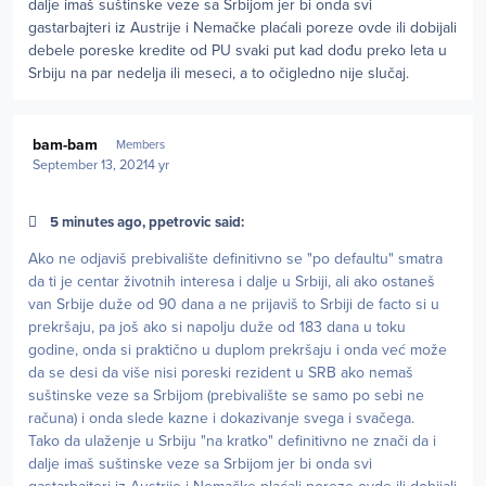
dalje imaš suštinske veze sa Srbijom jer bi onda svi
gastarbajteri iz Austrije i Nemačke plaćali poreze ovde ili dobijali
debele poreske kredite od PU svaki put kad dođu preko leta u
Srbiju na par nedelja ili meseci, a to očigledno nije slučaj.
Author stats
bam-bam
Members
September 13, 2021
4 yr
5 minutes ago, ppetrovic said:
Ako ne odjaviš prebivalište definitivno se "po defaultu" smatra
da ti je centar životnih interesa i dalje u Srbiji, ali ako ostaneš
van Srbije duže od 90 dana a ne prijaviš to Srbiji de facto si u
prekršaju, pa još ako si napolju duže od 183 dana u toku
godine, onda si praktično u duplom prekršaju i onda već može
da se desi da više nisi poreski rezident u SRB ako nemaš
suštinske veze sa Srbijom (prebivalište se samo po sebi ne
računa) i onda slede kazne i dokazivanje svega i svačega.
Tako da ulaženje u Srbiju "na kratko" definitivno ne znači da i
dalje imaš suštinske veze sa Srbijom jer bi onda svi