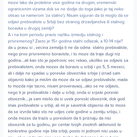
moze lako da protekne vise godina na drugim, vremenski
ogranicenim vizama dok se ne dodje do toga (iako je taj neko
otisao sa namerom 'za stalno'). Nisam siguran da bi moglo da se
odjavi prebivaliste u Srbiji bez stranog drzavljanstva ili stalnog
boravka u drugoj zemlji?
A i na kom periodu pravis razliku izmedju stalnog i
privremenog? Zasto je 15+ godina stalni odlazak, a 10-14 nije?
da u pravu si , vecina zemalja ti ne da odma stalno prebivaliste,
nego prvo privremeno boraviste, i to moze da traje dugi niz
godina....ali kao sto je ppetrovic vec rekao, ukoliko se odjavis sa
prebivalistem, onda mozes da boravis u srbiji i po 5, 5 meseci,
ali i dalje ne spadas u poreske obveznike srbije ( iznad sam
objasnio kako ja mislim da moze da se odjavi prebivaliste, mada
to mozda nije tacno, nisam proveravao)....ako se ne odjavis,
nego ti je prebivaliste i dalje u srbiji, onda si srpski poreski
obveznik....ja sam mislio da si uvek poreski obveznik, dok god
imas prebivaliste u srbiji, ali mi je savetnik objasnio da to moze
da se izvrda tako sto ne udjes cele godine u zemlju srbiju, i
onda mozes da trazis u poreskom da ti priznaju da nisi
obveznik za tu godinu, jer centar tvojih zivotnih aktivnosti te
konkretne godine nije bila srbiji, posto ni jednom nisi usao u