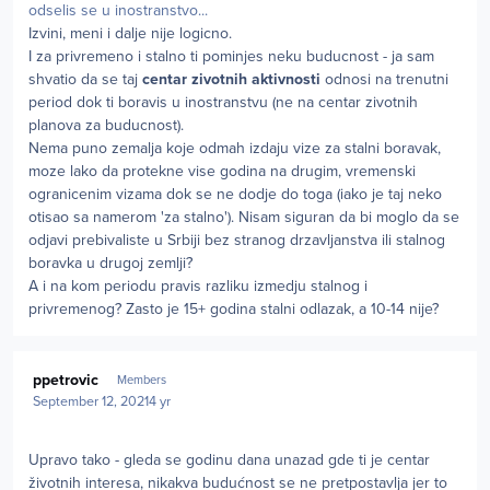
odselis se u inostranstvo...
Izvini, meni i dalje nije logicno.
I za privremeno i stalno ti pominjes neku buducnost - ja sam
shvatio da se taj
centar zivotnih aktivnosti
odnosi na trenutni
period dok ti boravis u inostranstvu (ne na centar zivotnih
planova za buducnost).
Nema puno zemalja koje odmah izdaju vize za stalni boravak,
moze lako da protekne vise godina na drugim, vremenski
ogranicenim vizama dok se ne dodje do toga (iako je taj neko
otisao sa namerom 'za stalno'). Nisam siguran da bi moglo da se
odjavi prebivaliste u Srbiji bez stranog drzavljanstva ili stalnog
boravka u drugoj zemlji?
A i na kom periodu pravis razliku izmedju stalnog i
privremenog? Zasto je 15+ godina stalni odlazak, a 10-14 nije?
Author stats
ppetrovic
Members
September 12, 2021
4 yr
Upravo tako - gleda se godinu dana unazad gde ti je centar
životnih interesa, nikakva budućnost se ne pretpostavlja jer to