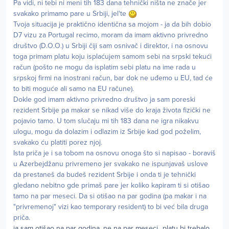
Pa vidi, ni tebi ni meni tih 183 dana tehnički ništa ne znače jer
svakako primamo pare u Srbiji, jel'te
Tvoja situacija je praktično identična sa mojom - ja da bih dobio
D7 vizu za Portugal recimo, moram da imam aktivno privredno
društvo (D.O.O.) u Srbiji čiji sam osnivač i direktor, i na osnovu
toga primam platu koju isplaćujem samom sebi na srpski tekući
račun (pošto ne mogu da isplatim sebi platu na ime rada u
srpskoj firmi na inostrani račun, bar dok ne uđemo u EU, tad će
to biti moguće ali samo na EU račune).
Dokle god imam aktivno privredno društvo ja sam poreski
rezident Srbije pa makar se nikad više do kraja života fizički ne
pojavio tamo. U tom slučaju mi tih 183 dana ne igra nikakvu
ulogu, mogu da dolazim i odlazim iz Srbije kad god poželim,
svakako ću platiti porez njoj.
Ista priča je i sa tobom na osnovu onoga što si napisao - boraviš
u Azerbejdžanu privremeno jer svakako ne ispunjavaš uslove
da prestaneš da budeš rezident Srbije i onda ti je tehnički
gledano nebitno gde primaš pare jer koliko kapiram ti si otišao
tamo na par meseci. Da si otišao na par godina (pa makar i na
"privremenoj" vizi kao temporary resident) to bi već bila druga
priča.
ja sam otišao na par godina, ne na par meseci...platu bi trebalo