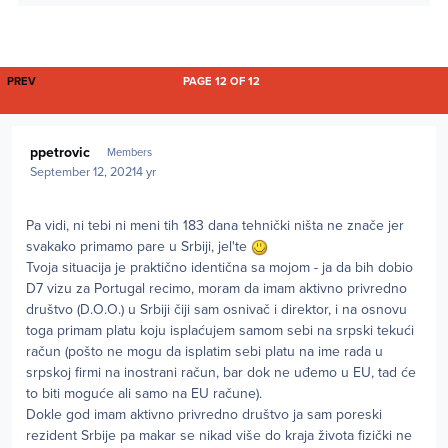
FIRST PAGE
PREV
PAGE 12 OF 12
Author stats
ppetrovic
Members
September 12, 2021
4 yr
Pa vidi, ni tebi ni meni tih 183 dana tehnički ništa ne znače jer
svakako primamo pare u Srbiji, jel'te
Tvoja situacija je praktično identična sa mojom - ja da bih dobio
D7 vizu za Portugal recimo, moram da imam aktivno privredno
društvo (D.O.O.) u Srbiji čiji sam osnivač i direktor, i na osnovu
toga primam platu koju isplaćujem samom sebi na srpski tekući
račun (pošto ne mogu da isplatim sebi platu na ime rada u
srpskoj firmi na inostrani račun, bar dok ne uđemo u EU, tad će
to biti moguće ali samo na EU račune).
Dokle god imam aktivno privredno društvo ja sam poreski
rezident Srbije pa makar se nikad više do kraja života fizički ne