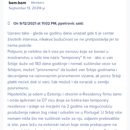
bam-bam
Members
September 13, 2021
4 yr
On 9/12/2021 at 11:02 PM, ppetrovic said:
Upravo tako - gleda se godinu dana unazad gde ti je centar
životnih interesa, nikakva budućnost se ne pretpostavlja jer to
nema poente.
Potpuno je nebitno da li viza po osnovu koje se boravi u
inostranstvu u sebi ima naziv "temporary" ili ne - ako si van
Srbije duže od 183 dana godišnje i nemaš suštinske veze sa
Srbijom, možeš "privremeno" da budeš van Srbije godinama i
decenijama na raznoraznim privremenim vizama, ali porez Srbiji
platiti nećeš dok si vani, čak možeš i da svraćaš u zemlju
povremeno.
Hipotetički, ja odem u Estoniju i otvorim e-Residency firmu tamo
i onda apliciram za D7 vizu (koja se tretira kao temporary
residence i izdaje se inicijelni na 2 godine sa mogućnošću
produženja nakon tog roka) i odselim se u Portugal. U Srbiji više
nemam ništa što me suštinski veže za nju, odjavim prebivalište
iz iste, pare ležu na estonski račun koje onda prebacujem na