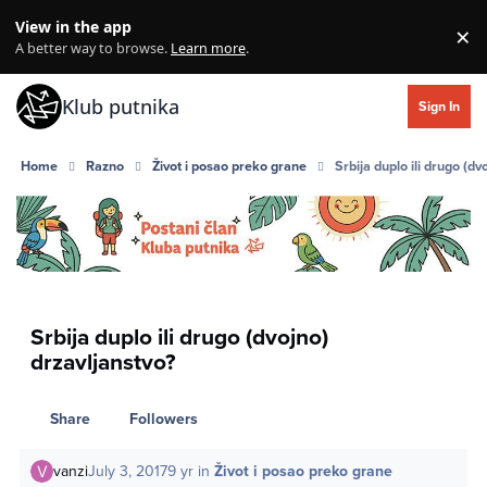
Skip to content
View in the app
×
Di
A better way to browse.
Learn more
.
Klub putnika
Sign In
Home
Razno
Život i posao preko grane
Srbija duplo ili drugo (dv
Srbija duplo ili drugo (dvojno)
drzavljanstvo?
Share
Followers
vanzi
July 3, 2017
9 yr
in
Život i posao preko grane