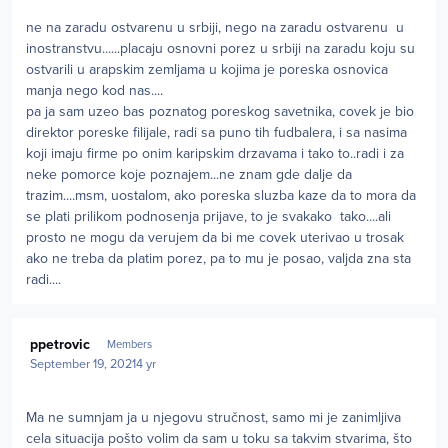
ne na zaradu ostvarenu u srbiji, nego na zaradu ostvarenu u
inostranstvu......placaju osnovni porez u srbiji na zaradu koju su
ostvarili u arapskim zemljama u kojima je poreska osnovica
manja nego kod nas....
pa ja sam uzeo bas poznatog poreskog savetnika, covek je bio
direktor poreske filijale, radi sa puno tih fudbalera, i sa nasima
koji imaju firme po onim karipskim drzavama i tako to..radi i za
neke pomorce koje poznajem...ne znam gde dalje da
trazim....msm, uostalom, ako poreska sluzba kaze da to mora da
se plati prilikom podnosenja prijave, to je svakako tako....ali
prosto ne mogu da verujem da bi me covek uterivao u trosak
ako ne treba da platim porez, pa to mu je posao, valjda zna sta
radi....
Author stats
ppetrovic
Members
September 19, 2021
4 yr
Ma ne sumnjam ja u njegovu stručnost, samo mi je zanimljiva
cela situacija pošto volim da sam u toku sa takvim stvarima, što