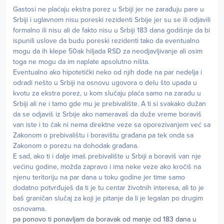
Gastosi ne plaćaju ekstra porez u Srbiji jer ne zarađuju pare u
Srbiji i uglavnom nisu poreski rezidenti Srbije jer su se ili odjavili
formalno ili nisu ali de fakto nisu u Srbiji 183 dana godišnje da bi
ispunili uslove da budu poreski rezidenti tako da eventualno
mogu da ih klepe 50ak hiljada RSD za neodjavljivanje ali osim
toga ne mogu da im naplate apsolutno ništa.
Eventualno ako hipotetički neko od njih dođe na par nedelja i
odradi nešto u Srbiji na osnovu ugovora o delu što upada u
kvotu za ekstra porez, u kom slučaju plaća samo na zaradu u
Srbiji ali ne i tamo gde mu je prebivalište. A ti si svakako dužan
da se odjaviš iz Srbije ako nameravaš da duže vreme boraviš
van iste i to čak ni nema direktne veze sa oporezivanjem već sa
Zakonom o prebivalištu i boravištu građana pa tek onda sa
Zakonom o porezu na dohodak građana.
E sad, ako ti i dalje imaš prebivalište u Srbiji a boraviš van nje
većinu godine, možda zapravo i ima neke veze ako kročiš na
njenu teritoriju na par dana u toku godine jer time samo
dodatno potvrđuješ da ti je tu centar životnih interesa, ali to je
baš graničan slučaj za koji je pitanje da li je legalan po drugim
osnovama.
pa ponovo ti ponavljam da boravak od manje od 183 dana u