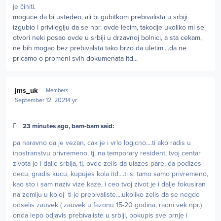
je činiti.
moguce da bi ustedeo, ali bi gubitkom prebivalista u srbiji
izgubio i privilegiju da se npr. ovde lecim, takodje ukoliko mi se
otvori neki posao ovde u srbiji u drzavnoj bolnici, a sta cekam,
ne bih mogao bez prebivalsta tako brzo da uletim....da ne
pricamo o promeni svih dokumenata itd...
Author stats
jms_uk
Members
September 12, 2021
4 yr
23 minutes ago, bam-bam said:
pa naravno da je vezan, cak je i vrlo logicno....ti ako radis u
inostranstvu privremeno, tj. na temporary resident, tvoj centar
zivota je i dalje srbija, tj. ovde zelis da ulazes pare, da podizes
decu, gradis kucu, kupujes kola itd....ti si tamo samo privremeno,
kao sto i sam naziv vize kaze, i ceo tvoj zivot je i dalje fokusiran
na zemlju u kojoj ti je prebivaliste....ukoliko zelis da se negde
odselis zauvek ( zauvek u fazonu 15-20 godina, radni vek npr.)
onda lepo odjavis prebivaliste u srbiji, pokupis sve prnje i