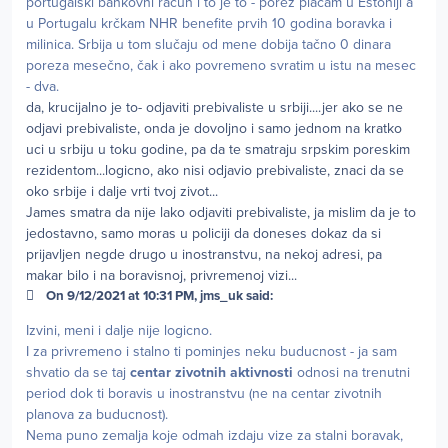
portugalski bankovni račun i to je to - porez plaćam u Estoniji a
u Portugalu krčkam NHR benefite prvih 10 godina boravka i
milinica. Srbija u tom slučaju od mene dobija tačno 0 dinara
poreza mesečno, čak i ako povremeno svratim u istu na mesec
- dva.
da, krucijalno je to- odjaviti prebivaliste u srbiji....jer ako se ne
odjavi prebivaliste, onda je dovoljno i samo jednom na kratko
uci u srbiju u toku godine, pa da te smatraju srpskim poreskim
rezidentom...logicno, ako nisi odjavio prebivaliste, znaci da se
oko srbije i dalje vrti tvoj zivot...
James smatra da nije lako odjaviti prebivaliste, ja mislim da je to
jedostavno, samo moras u policiji da doneses dokaz da si
prijavljen negde drugo u inostranstvu, na nekoj adresi, pa
makar bilo i na boravisnoj, privremenoj vizi...
On 9/12/2021 at 10:31 PM, jms_uk said:
Izvini, meni i dalje nije logicno.
I za privremeno i stalno ti pominjes neku buducnost - ja sam
shvatio da se taj
centar zivotnih aktivnosti
odnosi na trenutni
period dok ti boravis u inostranstvu (ne na centar zivotnih
planova za buducnost).
Nema puno zemalja koje odmah izdaju vize za stalni boravak,