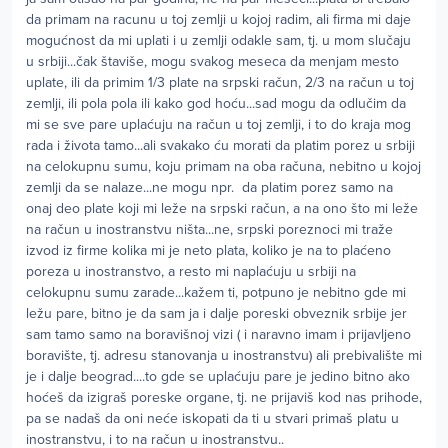
da primam na racunu u toj zemlji u kojoj radim, ali firma mi daje
mogućnost da mi uplati i u zemlji odakle sam, tj. u mom slučaju
u srbiji...čak štaviše, mogu svakog meseca da menjam mesto
uplate, ili da primim 1/3 plate na srpski račun, 2/3 na račun u toj
zemlji, ili pola pola ili kako god hoću...sad mogu da odlučim da
mi se sve pare uplaćuju na račun u toj zemlji, i to do kraja mog
rada i života tamo...ali svakako ću morati da platim porez u srbiji
na celokupnu sumu, koju primam na oba računa, nebitno u kojoj
zemlji da se nalaze...ne mogu npr. da platim porez samo na
onaj deo plate koji mi leže na srpski račun, a na ono što mi leže
na račun u inostranstvu ništa...ne, srpski poreznoci mi traže
izvod iz firme kolika mi je neto plata, koliko je na to plaćeno
poreza u inostranstvo, a resto mi naplaćuju u srbiji na
celokupnu sumu zarade...kažem ti, potpuno je nebitno gde mi
ležu pare, bitno je da sam ja i dalje poreski obveznik srbije jer
sam tamo samo na boravišnoj vizi ( i naravno imam i prijavljeno
boravište, tj. adresu stanovanja u inostranstvu) ali prebivalište mi
je i dalje beograd....to gde se uplaćuju pare je jedino bitno ako
hoćeš da izigraš poreske organe, tj. ne prijaviš kod nas prihode,
pa se nadaš da oni neće iskopati da ti u stvari primaš platu u
inostranstvu, i to na račun u inostranstvu..