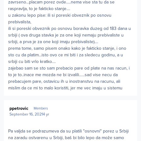
zavrseno...placam porez ovde.....nema vise sta tu da se
raspravlja, to je fakticko stanje....
u zakonu lepo pise: ili si poreski obveznik po osnovu
prebivalista,
ili si poreski obveznik po osnovu boravka duzeg od 183 dana u
srbiji ( ova druga stavka je za one koji nemaju prebivaliste u
srbiji, a prva je za one koji imaju prebivaliste)....
prema tome, samo pisem onako kako je fakticko stanje, i ono
sto cu da platim...isto ovo ce mi biti i za sledecu godinu, a u
srbiji cu biti vrlo kratko....
zajebao sam se sto sam prebacio pare od plate na nas racun, i
to je to..inace me mozda ne bi izvalili......sad vise necu da
prebacujem pare, ostavicu ih u inostranstvu na racunu, ali
mislim da ce mi to malo koristiti, jer me vec imaju u sistemu
Author stats
ppetrovic
Members
September 16, 2021
4 yr
Pa valjda se podrazumeva da su platili "osnovni" porez u Srbiji
na zaradu ostvarenu u Srbiji, baš bi bilo lepo da može samo