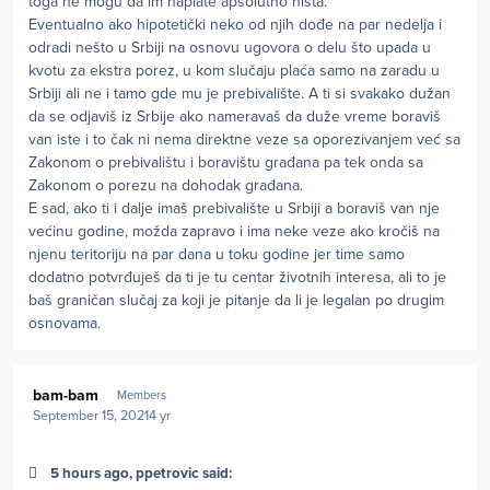
toga ne mogu da im naplate apsolutno ništa.
Eventualno ako hipotetički neko od njih dođe na par nedelja i
odradi nešto u Srbiji na osnovu ugovora o delu što upada u
kvotu za ekstra porez, u kom slučaju plaća samo na zaradu u
Srbiji ali ne i tamo gde mu je prebivalište. A ti si svakako dužan
da se odjaviš iz Srbije ako nameravaš da duže vreme boraviš
van iste i to čak ni nema direktne veze sa oporezivanjem već sa
Zakonom o prebivalištu i boravištu građana pa tek onda sa
Zakonom o porezu na dohodak građana.
E sad, ako ti i dalje imaš prebivalište u Srbiji a boraviš van nje
većinu godine, možda zapravo i ima neke veze ako kročiš na
njenu teritoriju na par dana u toku godine jer time samo
dodatno potvrđuješ da ti je tu centar životnih interesa, ali to je
baš graničan slučaj za koji je pitanje da li je legalan po drugim
osnovama.
Author stats
bam-bam
Members
September 15, 2021
4 yr
5 hours ago, ppetrovic said: