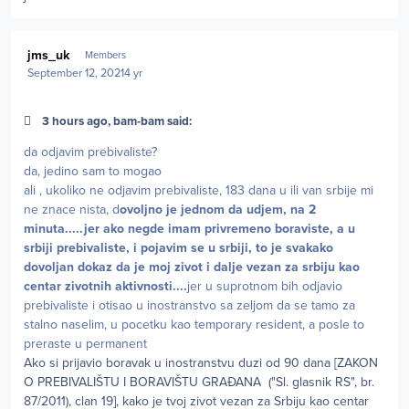
Author stats
jms_uk
Members
September 12, 2021
4 yr
3 hours ago, bam-bam said:
da odjavim prebivaliste?
da, jedino sam to mogao
ali , ukoliko ne odjavim prebivaliste, 183 dana u ili van srbije mi
ne znace nista, d
ovoljno je jednom da udjem, na 2
minuta.....jer ako negde imam privremeno boraviste, a u
srbiji prebivaliste, i pojavim se u srbiji, to je svakako
dovoljan dokaz da je moj zivot i dalje vezan za srbiju kao
centar zivotnih aktivnosti....
jer u suprotnom bih odjavio
prebivaliste i otisao u inostranstvo sa zeljom da se tamo za
stalno naselim, u pocetku kao temporary resident, a posle to
preraste u permanent
Ako si prijavio boravak u inostranstvu duzi od 90 dana [ZAKON
O PREBIVALIŠTU I BORAVIŠTU GRAĐANA ("Sl. glasnik RS", br.
87/2011), clan 19], kako je tvoj zivot vezan za Srbiju kao centar