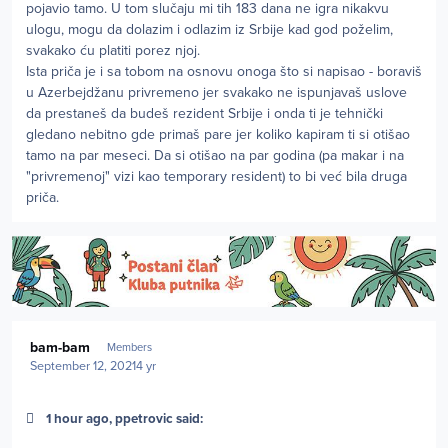
pojavio tamo. U tom slučaju mi tih 183 dana ne igra nikakvu
ulogu, mogu da dolazim i odlazim iz Srbije kad god poželim,
svakako ću platiti porez njoj.
Ista priča je i sa tobom na osnovu onoga što si napisao - boraviš
u Azerbejdžanu privremeno jer svakako ne ispunjavaš uslove
da prestaneš da budeš rezident Srbije i onda ti je tehnički
gledano nebitno gde primaš pare jer koliko kapiram ti si otišao
tamo na par meseci. Da si otišao na par godina (pa makar i na
"privremenoj" vizi kao temporary resident) to bi već bila druga
priča.
Author stats
bam-bam
Members
September 12, 2021
4 yr
1 hour ago, ppetrovic said: