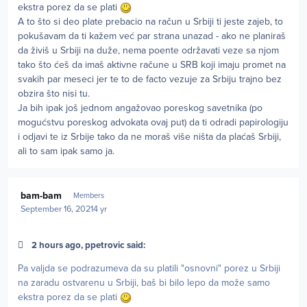
ekstra porez da se plati
A to što si deo plate prebacio na račun u Srbiji ti jeste zajeb, to
pokušavam da ti kažem već par strana unazad - ako ne planiraš
da živiš u Srbiji na duže, nema poente održavati veze sa njom
tako što ćeš da imaš aktivne račune u SRB koji imaju promet na
svakih par meseci jer te to de facto vezuje za Srbiju trajno bez
obzira što nisi tu.
Ja bih ipak još jednom angažovao poreskog savetnika (po
mogućstvu poreskog advokata ovaj put) da ti odradi papirologiju
i odjavi te iz Srbije tako da ne moraš više ništa da plaćaš Srbiji,
ali to sam ipak samo ja.
Author stats
bam-bam
Members
September 16, 2021
4 yr
2 hours ago, ppetrovic said:
Pa valjda se podrazumeva da su platili "osnovni" porez u Srbiji
na zaradu ostvarenu u Srbiji, baš bi bilo lepo da može samo
ekstra porez da se plati