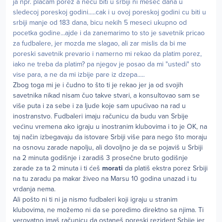
ja npr. placam porez a necu biti u srbiji ni mesec dana u
sledecoj poreskoj godini.....cak i u ovoj poreskoj godini cu biti u
srbiji manje od 183 dana, bicu nekih 5 meseci ukupno od
pocetka godine...ajde i da zanemarimo to sto je savetnik pricao
za fudbalere, jer mozda me slagao, ali zar mislis da bi me
poreski savetnik prevario i namerno mi rekao da platim porez,
iako ne treba da platim? pa njegov je posao da mi "ustedi" sto
vise para, a ne da mi izbije pare iz dzepa.....
Zbog toga mi je i čudno to što ti je rekao jer ja od svojih
savetnika nikad nisam čuo takve stvari, a konsultovao sam se
više puta i za sebe i za ljude koje sam upućivao na rad u
inostranstvo. Fudbaleri imaju računicu da budu van Srbije
većinu vremena ako igraju u inostranim klubovima i to je OK, na
taj način izbegavaju da istovare Srbiji više para nego što moraju
na osnovu zarade napolju, ali dovoljno je da se pojaviš u Srbiji
na 2 minuta godišnje i zaradiš 3 prosečne bruto godišnje
zarade za ta 2 minuta i ti ćeš
morati
da platiš ekstra porez Srbiji
na tu zaradu pa makar živeo na Marsu 10 godina unazad i tu
vrdanja nema.
Ali pošto ni ti ni ja nismo fudbaleri koji igraju u stranim
klubovima, ne možemo ni da se poredimo direktno sa njima. Ti
verovatno imaš računicu da ostaneš poreski rezident Srbije jer