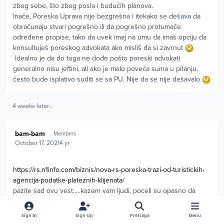
zbog sebe, što zbog posla i budućih planova.
Inače, Poreska Uprava nije bezgrešna i itekako se dešava da
obračunaju stvari pogrešno ili da pogrešno protumače
određene propise, tako da uvek imaj na umu da imaš opciju da
konsultuješ poreskog advokata ako misliš da si zavrnut
Idealno je da do toga ne dođe pošto poreski advokati
generalno nisu jeftini, ali ako je malo poveća suma u pitanju,
često bude isplativo suditi se sa PU. Nije da se nije dešavalo
4 weeks later...
Author stats
bam-bam
Members
October 17, 2021
4 yr
https://rs.n1info.com/biznis/nova-rs-poreska-trazi-od-turistickih-
agencija-podatke-plateznih-klijenata/
pazite sad ovu vest.....kazem vam ljudi, poceli su opasno da
trkeljisu ovo sa porezom, drzava je osiromasila, ukrali su vec
penzionerima, pa kao ne mogu dvaput
sad ce da se uteruje
Sign In
Sign Up
Pretraga
Menu
porez....