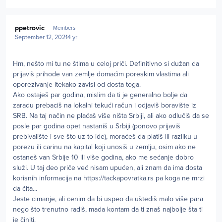
Author stats
ppetrovic
Members
September 12, 2021
4 yr
Hm, nešto mi tu ne štima u celoj priči. Definitivno si dužan da
prijaviš prihode van zemlje domaćim poreskim vlastima ali
oporezivanje itekako zavisi od dosta toga.
Ako ostaješ par godina, mislim da ti je generalno bolje da
zaradu prebaciš na lokalni tekući račun i odjaviš boravište iz
SRB. Na taj način ne plaćaš više ništa Srbiji, ali ako odlučiš da se
posle par godina opet nastaniš u Srbiji (ponovo prijaviš
prebivalište i sve što uz to ide), moraćeš da platiš ili razliku u
porezu ili carinu na kapital koji unosiš u zemlju, osim ako ne
ostaneš van Srbije 10 ili više godina, ako me sećanje dobro
služi. U taj deo priče već nisam upućen, ali znam da ima dosta
korisnih informacija na https://tackapovratka.rs pa koga ne mrzi
da čita...
Jeste cimanje, ali cenim da bi uspeo da uštediš malo više para
nego što trenutno radiš, mada kontam da ti znaš najbolje šta ti
je činiti.