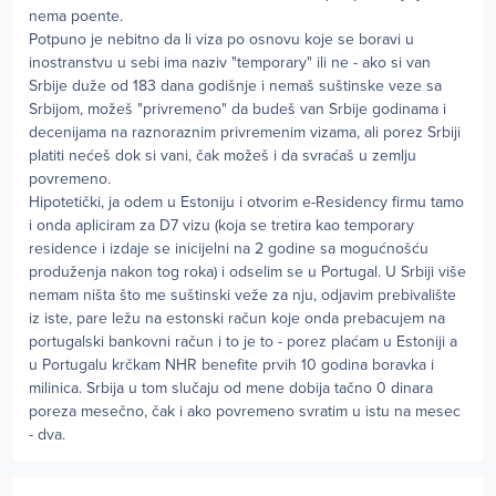
nema poente.
Potpuno je nebitno da li viza po osnovu koje se boravi u
inostranstvu u sebi ima naziv "temporary" ili ne - ako si van
Srbije duže od 183 dana godišnje i nemaš suštinske veze sa
Srbijom, možeš "privremeno" da budeš van Srbije godinama i
decenijama na raznoraznim privremenim vizama, ali porez Srbiji
platiti nećeš dok si vani, čak možeš i da svraćaš u zemlju
povremeno.
Hipotetički, ja odem u Estoniju i otvorim e-Residency firmu tamo
i onda apliciram za D7 vizu (koja se tretira kao temporary
residence i izdaje se inicijelni na 2 godine sa mogućnošću
produženja nakon tog roka) i odselim se u Portugal. U Srbiji više
nemam ništa što me suštinski veže za nju, odjavim prebivalište
iz iste, pare ležu na estonski račun koje onda prebacujem na
portugalski bankovni račun i to je to - porez plaćam u Estoniji a
u Portugalu krčkam NHR benefite prvih 10 godina boravka i
milinica. Srbija u tom slučaju od mene dobija tačno 0 dinara
poreza mesečno, čak i ako povremeno svratim u istu na mesec
- dva.
Author stats