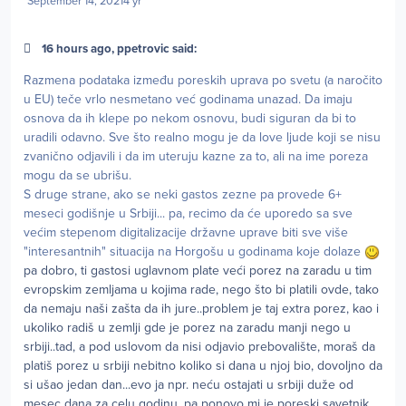
September 14, 2021
4 yr
16 hours ago, ppetrovic said:
Razmena podataka između poreskih uprava po svetu (a naročito
u EU) teče vrlo nesmetano već godinama unazad. Da imaju
osnova da ih klepe po nekom osnovu, budi siguran da bi to
uradili odavno. Sve što realno mogu je da love ljude koji se nisu
zvanično odjavili i da im uteruju kazne za to, ali na ime poreza
mogu da se ubrišu.
S druge strane, ako se neki gastos zezne pa provede 6+
meseci godišnje u Srbiji... pa, recimo da će uporedo sa sve
većim stepenom digitalizacije državne uprave biti sve više
"interesantnih" situacija na Horgošu u godinama koje dolaze
pa dobro, ti gastosi uglavnom plate veći porez na zaradu u tim
evropskim zemljama u kojima rade, nego što bi platili ovde, tako
da nemaju naši zašta da ih jure..problem je taj extra porez, kao i
ukoliko radiš u zemlji gde je porez na zaradu manji nego u
srbiji..tad, a pod uslovom da nisi odjavio prebovalište, moraš da
platiš porez u srbiji nebitno koliko si dana u njoj bio, dovoljno da
si ušao jedan dan...evo ja npr. neću ostajati u srbiji duže od
mesec dana za celu godinu, pa ponovo mi je poreski savetnik