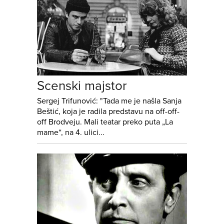
Scenski majstor
Sergej Trifunović: "Tada me je našla Sanja
Beštić, koja je radila predstavu na off-off-
off Brodveju. Mali teatar preko puta „La
mame“, na 4. ulici...