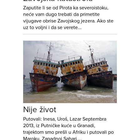
Zaputite li se od Pirota ka severoistoku,
neće vam dugo trebati da primetite
vijugave obrise Zavojskog jezera. Ako ste
uz to voljni i da se verete...
Nije život
Putovali: Inesa, Uroš, Lazar Septembra
2013, iz Putničke kuće u Granadi,
trajektom smo prešli u Afriku i putovali po
Maroku, Zapadnoj Sahari,...