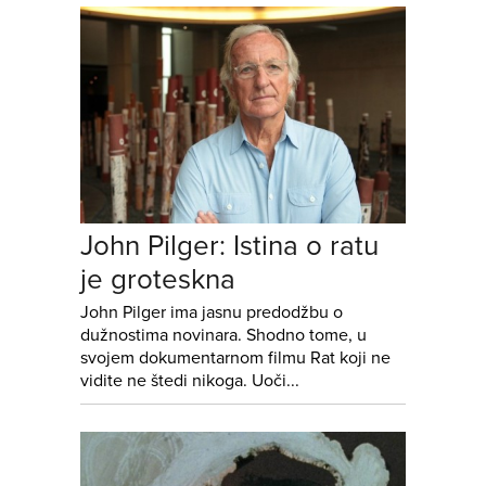
John Pilger: Istina o ratu
je groteskna
John Pilger ima jasnu predodžbu o
dužnostima novinara. Shodno tome, u
svojem dokumentarnom filmu Rat koji ne
vidite ne štedi nikoga. Uoči...