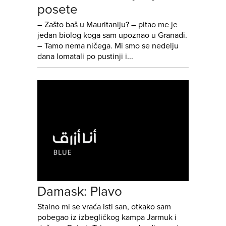
posete
– Zašto baš u Mauritaniju? – pitao me je
jedan biolog koga sam upoznao u Granadi.
– Tamo nema ničega. Mi smo se nedelju
dana lomatali po pustinji i...
Damask: Plavo
Stalno mi se vraća isti san, otkako sam
pobegao iz izbegličkog kampa Jarmuk i