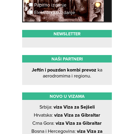
Papirno izdanje
Elektronsko izdanje
NEWSLETTER
NAŠI PARTNERI
Jeftin i pouzdan kombi prevoz
ka
aerodromima i regionu.
NOVO U VIZAMA
Srbija:
viza Viza za Sejšeli
Hrvatska:
viza Viza za Gibraltar
Crna Gora:
viza Viza za Gibraltar
Bosna i Hercegovina:
viza Viza za