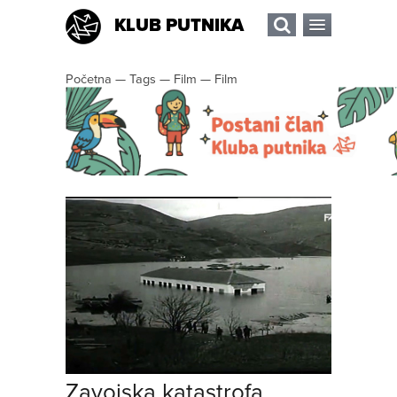
KLUB PUTNIKA
Početna
—
Tags
—
Film
—
Film
Zavojska katastrofa