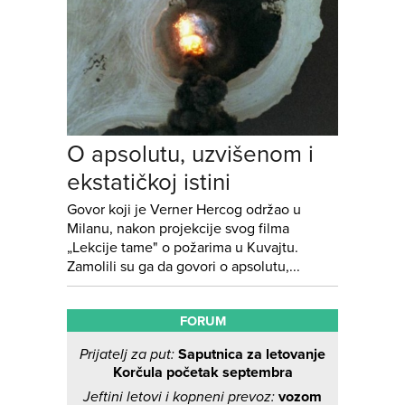
O apsolutu, uzvišenom i
ekstatičkoj istini
Govor koji je Verner Hercog održao u
Milanu, nakon projekcije svog filma
„Lekcije tame" o požarima u Kuvajtu.
Zamolili su ga da govori o apsolutu,...
FORUM
Prijatelj za put:
Saputnica za letovanje
Korčula početak septembra
Jeftini letovi i kopneni prevoz:
vozom