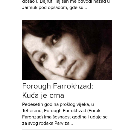
došao u Bejrut. Taj san me odvodi nazad u
Jarmuk pod opsadom, gde su...
Forough Farrokhzad:
Kuća je crna
Pedesetih godina prošlog vijeka, u
Teheranu, Forough Farrokhzad (Foruk
Farohzad) ima šesnaest godina i udaje se
za svog rođaka Parviza...