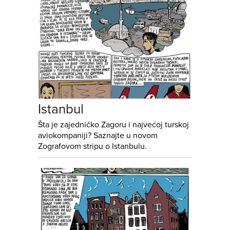
Istanbul
Šta je zajedničko Zagoru i najvećoj turskoj
aviokompaniji? Saznajte u novom
Zografovom stripu o Istanbulu.