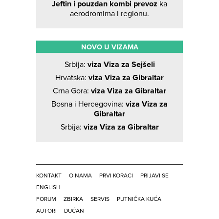
Jeftin i pouzdan kombi prevoz
ka
aerodromima i regionu.
NOVO U VIZAMA
Srbija:
viza Viza za Sejšeli
Hrvatska:
viza Viza za Gibraltar
Crna Gora:
viza Viza za Gibraltar
Bosna i Hercegovina:
viza Viza za
Gibraltar
Srbija:
viza Viza za Gibraltar
KONTAKT
O NAMA
PRVI KORACI
PRIJAVI SE
ENGLISH
FORUM
ZBIRKA
SERVIS
PUTNIČKA KUĆA
AUTORI
DUĆAN