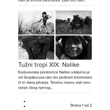
nam je Emma zanimljiva? Zato što nam...
Tužni tropi XIX: Nalike
Kaduveoska prestonice Nalike udaljena je
od Gvajakurusa oko sto pedeset kilometara
ili tri dana jahanja. Teretnu marvu slali smo
ranije zbog njenog...
Strana 1 od 2