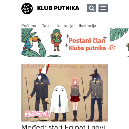
KLUB PUTNIKA
Početna
—
Tags
—
Ilustracija
—
Ilustracija
Međed: stari Egipat i novi