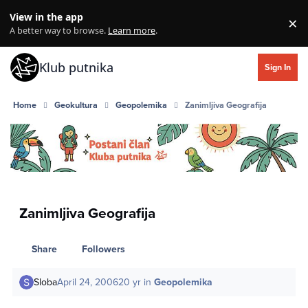
Skip to content
View in the app
×
Di
A better way to browse.
Learn more
.
Klub putnika
Sign In
Home
Geokultura
Geopolemika
Zanimljiva Geografija
Zanimljiva Geografija
Share
Followers
Sloba
April 24, 2006
20 yr
in
Geopolemika