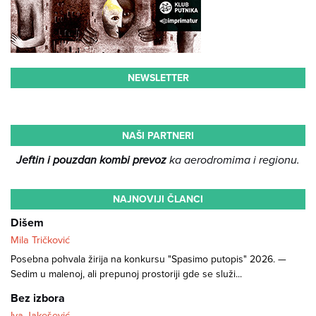
NEWSLETTER
NAŠI PARTNERI
Jeftin i pouzdan kombi prevoz
ka aerodromima i regionu.
NAJNOVIJI ČLANCI
Dišem
Mila Tričković
Posebna pohvala žirija na konkursu "Spasimo putopis" 2026. —
Sedim u malenoj, ali prepunoj prostoriji gde se služi...
Bez izbora
Iva Jakešević