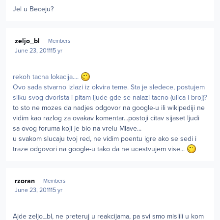
Jel u Beceju?
Author stats
zeljo_bl
Members
June 23, 2011
15 yr
rekoh tacna lokacija....
Ovo sada stvarno izlazi iz okvira teme. Sta je sledece, postujem
sliku svog dvorista i pitam ljude gde se nalazi tacno (ulica i broj)?
to sto ne mozes da nadjes odgovor na google-u ili wikipediji ne
vidim kao razlog za ovakav komentar...postoji citav sijaset ljudi
sa ovog foruma koji je bio na vrelu Mlave...
u svakom slucaju tvoj red, ne vidim poentu igre ako se sedi i
traze odgovori na google-u tako da ne ucestvujem vise...
Author stats
rzoran
Members
June 23, 2011
15 yr
Ajde zeljo_bl, ne preteruj u reakcijama, pa svi smo mislili u kom