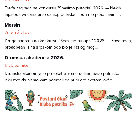
Treća nagrada na konkursu "Spasimo putopis" 2026. — Nekih
mjesec-dva dana prije samog odlaska, Leon me pitao imam li...
Mersin
Zoran Živković
Druga nagrada na konkursu "Spasimo putopis" 2026. — Fava bean,
broadbean ili na srpskom bob bio je razlog mog...
Drumska akademija 2026.
Klub putnika
Drumska akademija je projekat u kome delimo naše putničko
iskustvo da bismo vam pomogli da putujete svetom lakše,...