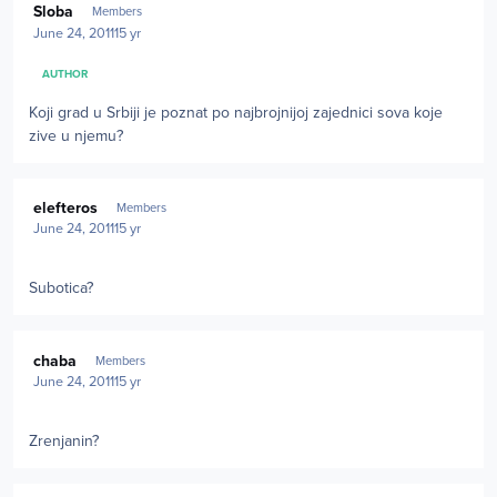
Sloba
Members
June 24, 2011
15 yr
AUTHOR
Koji grad u Srbiji je poznat po najbrojnijoj zajednici sova koje
zive u njemu?
Author stats
elefteros
Members
June 24, 2011
15 yr
Subotica?
Author stats
chaba
Members
June 24, 2011
15 yr
Zrenjanin?
Author stats