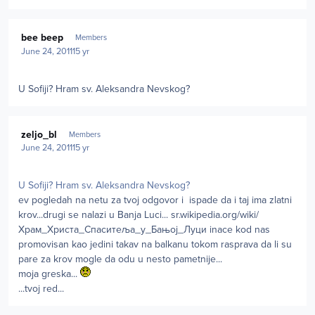
Author stats
bee beep
Members
June 24, 2011
15 yr
U Sofiji? Hram sv. Aleksandra Nevskog?
Author stats
zeljo_bl
Members
June 24, 2011
15 yr
U Sofiji? Hram sv. Aleksandra Nevskog?
ev pogledah na netu za tvoj odgovor i ispade da i taj ima zlatni
krov...drugi se nalazi u Banja Luci... sr.wikipedia.org/wiki/
Храм_Христа_Спаситеља_у_Бањој_Луци inace kod nas
promovisan kao jedini takav na balkanu tokom rasprava da li su
pare za krov mogle da odu u nesto pametnije...
moja greska...
...tvoj red...