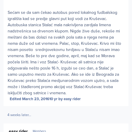
Sećam se da sam čekao autobus pored lokalnog fudbalskog
igrališta kad se predje glavni put koji vodi za Kruševac.
Autobuska stanica Stalać mala nakrivljena zardjala limena
nadstrešnica sa drvenom klupom. Nigde žive duše, rekoše mi
meštani da bas dolazi na svakih pola sata a njega nema pa
nema duže od sat vremena. Palac, stop, Kruševac. Krivo mi što
nisam posetio srednjovekovnu tvrdjavu u Stalaću nisam imao
vremena. Beše to pre dve godine, april, maj kad se Morava
počela širiti. Ima i voz Stalać- Kruševac ali satnica nije
odgovarala nešto posle 16 h, izgubi se ceo dan, a Stalać je
samo usputno mesto za Kruševac. Ako se ide iz Beograda za
Kruševac preko Stalaća medjunarodnim vozom ujutro, a sada
može i štadlerom( promo akcija) voz Stalać-Kruševac treba
isključiti zbog satnice i vremena.
Edited
March 23, 2016
10 yr
by easy rider
4 weeks later...
Author stats
easy rider
Members