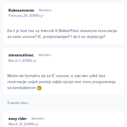
Author stats
Kokosanceros
Members
February 29, 2016
10 yr
Da li je kod nas uz Interrail ili BalkanFlexi obavezna rezervacija
za neke vozove? IC, pretpostavljam? I da li se doplaćuje?
Author stats
stevancelinac
Members
March 1, 2016
10 yr
Mislim da formalno da za IC vozove, e sad ako uđeš bez
rezervacije uvijek postoji valjda opcija sive zone pregovaranja
sa kondukterom
3 weeks later...
Author stats
easy rider
Members
March 21, 2016
10 yr