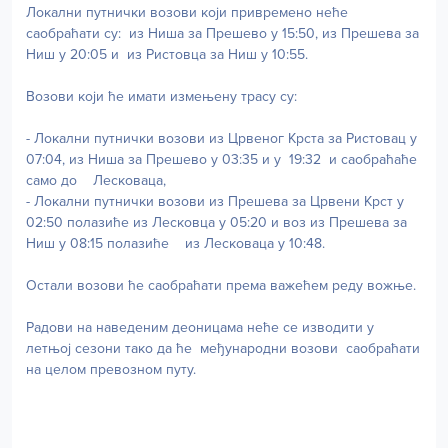
Локални путнички возови који привремено неће
саобраћати су: из Ниша за Прешево у 15:50, из Прешева за
Ниш у 20:05 и из Ристовца за Ниш у 10:55.
Возови који ће имати измењену трасу су:
- Локални путнички возови из Црвеног Крста за Ристовац у
07:04, из Ниша за Прешево у 03:35 и у 19:32 и саобраћаће
само до Лесковаца,
- Локални путнички возови из Прешева за Црвени Крст у
02:50 полазиће из Лесковца у 05:20 и воз из Прешева за
Ниш у 08:15 полазиће из Лесковаца у 10:48.
Остали возови ће саобраћати према важећем реду вожње.
Радови на наведеним деоницама неће се изводити у
летњој сезони тако да ће међународни возови саобраћати
на целом превозном путу.