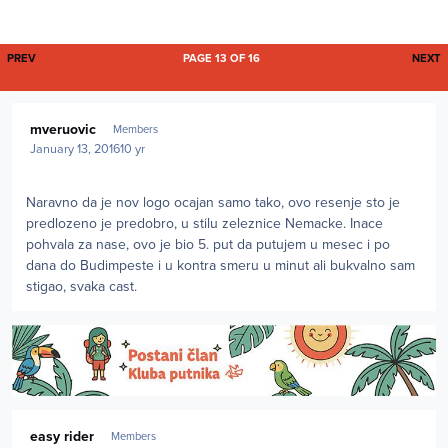
FIRST PAGE
L
PREV
PAGE 13 OF 16
NEXT
Author stats
mveruovic
Members
January 13, 2016
10 yr
Naravno da je nov logo ocajan samo tako, ovo resenje sto je
predlozeno je predobro, u stilu zeleznice Nemacke. Inace
pohvala za nase, ovo je bio 5. put da putujem u mesec i po
dana do Budimpeste i u kontra smeru u minut ali bukvalno sam
stigao, svaka cast.
Author stats
easy rider
Members