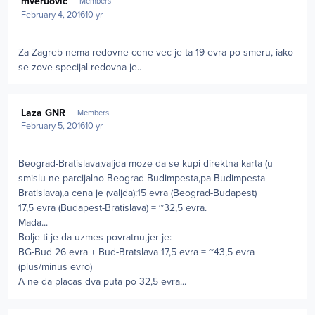
mveruovic
Members
February 4, 2016
10 yr
Za Zagreb nema redovne cene vec je ta 19 evra po smeru, iako
se zove specijal redovna je..
Author stats
Laza GNR
Members
February 5, 2016
10 yr
Beograd-Bratislava,valjda moze da se kupi direktna karta (u
smislu ne parcijalno Beograd-Budimpesta,pa Budimpesta-
Bratislava),a cena je (valjda):15 evra (Beograd-Budapest) +
17,5 evra (Budapest-Bratislava) = ~32,5 evra.
Mada...
Bolje ti je da uzmes povratnu,jer je:
BG-Bud 26 evra + Bud-Bratslava 17,5 evra = ~43,5 evra
(plus/minus evro)
A ne da placas dva puta po 32,5 evra...