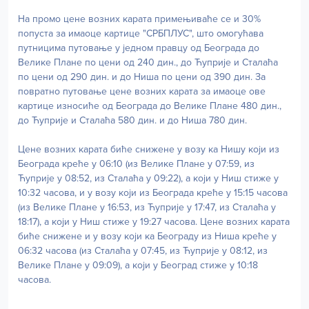
На промо цене возних карата примењиваће се и 30%
попуста за имаоце картице "СРБПЛУС", што омогућава
путницима путовање у једном правцу од Београда до
Велике Плане по цени од 240 дин., до Ћуприје и Сталаћа
по цени од 290 дин. и до Ниша по цени од 390 дин. За
повратно путовање цене возних карата за имаоце ове
картице износиће од Београда до Велике Плане 480 дин.,
до Ћуприје и Сталаћа 580 дин. и до Ниша 780 дин.
Цене возних карата биће снижене у возу ка Нишу који из
Београда креће у 06:10 (из Велике Плане у 07:59, из
Ћуприје у 08:52, из Сталаћа у 09:22), а који у Ниш стиже у
10:32 часова, и у возу који из Београда креће у 15:15 часова
(из Велике Плане у 16:53, из Ћуприје у 17:47, из Сталаћа у
18:17), а који у Ниш стиже у 19:27 часова. Цене возних карата
биће снижене и у возу који ка Београду из Ниша креће у
06:32 часова (из Сталаћа у 07:45, из Ћуприје у 08:12, из
Велике Плане у 09:09), а који у Београд стиже у 10:18
часова.