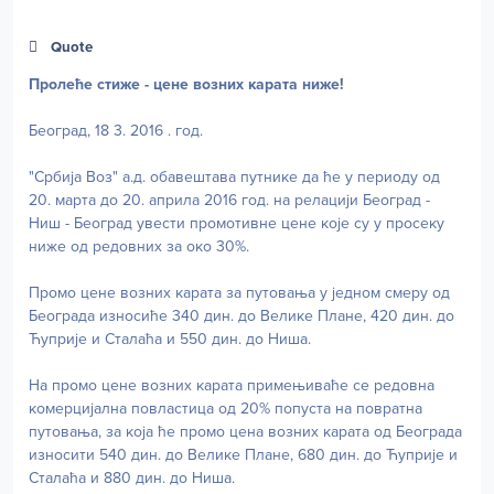
Quote
Пролеће стиже - цене возних карата ниже!
Београд, 18 3. 2016 . год.
"Србија Воз" а.д. обавештава путнике да ће у периоду од
20. марта до 20. априла 2016 год. на релацији Београд -
Ниш - Београд увести промотивне цене које су у просеку
ниже од редовних за око 30%.
Промо цене возних карата за путовања у једном смеру од
Београда износиће 340 дин. до Велике Плане, 420 дин. до
Ћуприје и Сталаћа и 550 дин. до Ниша.
На промо цене возних карата примењиваће се редовна
комерцијална повластица од 20% попуста на повратна
путовања, за која ће промо цена возних карата од Београда
износити 540 дин. до Велике Плане, 680 дин. до Ћуприје и
Сталаћа и 880 дин. до Ниша.