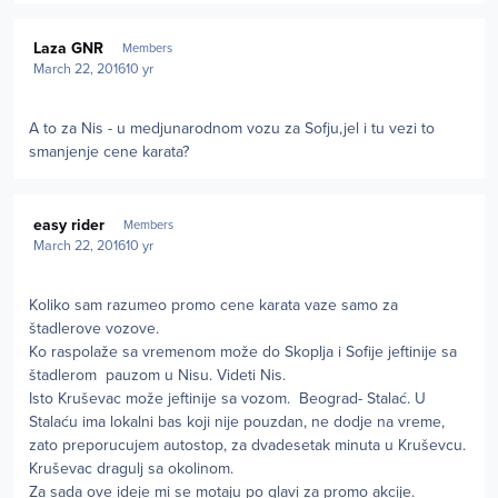
Author stats
Laza GNR
Members
March 22, 2016
10 yr
A to za Nis - u medjunarodnom vozu za Sofju,jel i tu vezi to
smanjenje cene karata?
Author stats
easy rider
Members
March 22, 2016
10 yr
Koliko sam razumeo promo cene karata vaze samo za
štadlerove vozove.
Ko raspolaže sa vremenom može do Skoplja i Sofije jeftinije sa
štadlerom pauzom u Nisu. Videti Nis.
Isto Kruševac može jeftinije sa vozom. Beograd- Stalać. U
Stalaću ima lokalni bas koji nije pouzdan, ne dodje na vreme,
zato preporucujem autostop, za dvadesetak minuta u Kruševcu.
Kruševac dragulj sa okolinom.
Za sada ove ideje mi se motaju po glavi za promo akcije.