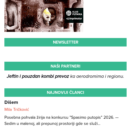
NEWSLETTER
NAŠI PARTNERI
Jeftin i pouzdan kombi prevoz
ka aerodromima i regionu.
NAJNOVIJI ČLANCI
Dišem
Mila Tričković
Posebna pohvala žirija na konkursu "Spasimo putopis" 2026. —
Sedim u malenoj, ali prepunoj prostoriji gde se služi...