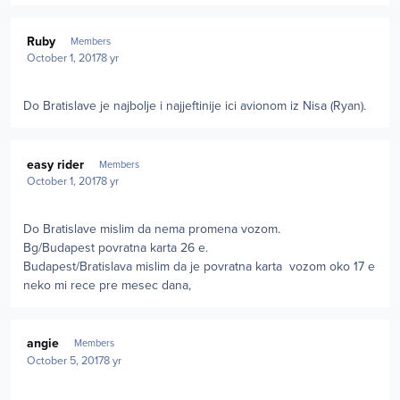
Author stats
Ruby
Members
October 1, 2017
8 yr
Do Bratislave je najbolje i najjeftinije ici avionom iz Nisa (Ryan).
Author stats
easy rider
Members
October 1, 2017
8 yr
Do Bratislave mislim da nema promena vozom.
Bg/Budapest povratna karta 26 e.
Budapest/Bratislava mislim da je povratna karta vozom oko 17 e
neko mi rece pre mesec dana,
Author stats
angie
Members
October 5, 2017
8 yr