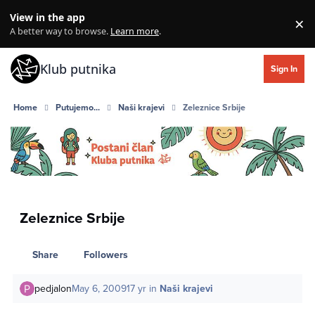
Skip to content
View in the app
×
Di
A better way to browse.
Learn more
.
Klub putnika
Sign In
Home
Putujemo...
Naši krajevi
Zeleznice Srbije
Zeleznice Srbije
Share
Followers
pedjalon
May 6, 2009
17 yr
in
Naši krajevi