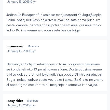
January 13, 2016
10 yr
Jedino ka Budapest funkcoinise medjunarodni.Ka Jugu(Skoplje
Solun Sofia) bez kasnjenja dva ili dva i po sata nema price, uz
ceste kvarove, nepotrebna ili potrebna stajanje, grejanje toplo-
ladno..Ko ima vremena ovoga sveta bas ga briga.
Author stats
mveruovic
Members
January 13, 2016
10 yr
Naravno, za Sofiju rredovno kasni, to mi i odgovara naspavam
se i onda tek oko 10 po njihovom stigne. Dosta oduzima vreme
u Nisu dok se promeni lokomotiva pa opet u Dimitrovgradu, pa
Bugari nekad zadrze cesto voz duze i tako... Za Grcku ne znam,
al opet 4 granicne kontrole i menjanje lokomotiva isto valjda...
Author stats
easy rider
Members
January 13, 2016
10 yr