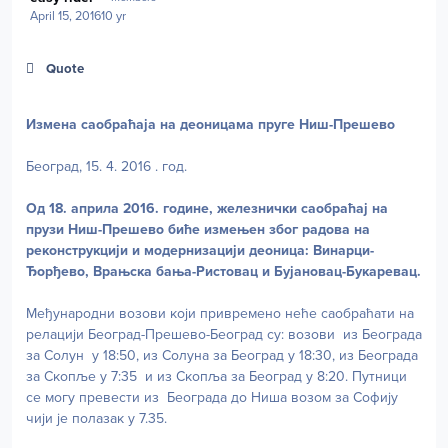
April 15, 2016
10 yr
Quote
Измена саобраћаја на деоницама пруге Ниш-Прешево
Београд, 15. 4. 2016 . год.
Oд 18. априла 2016. године, железнички саобраћај на
прузи Ниш-Прешево биће измењен због радова на
реконструкцији и модернизацији деоница: Винарци-
Ђорђево, Врањска бања-Ристовац и Бујановац-Букаревац.
Међународни возови који привремено неће саобраћати на
релацији Београд-Прешево-Београд су: возови из Београда
за Солун у 18:50, из Солуна за Београд у 18:30, из Београда
за Скопље у 7:35 и из Скопља за Београд у 8:20. Путници
се могу превести из Београда до Ниша возом за Софију
чији је полазак у 7.35.