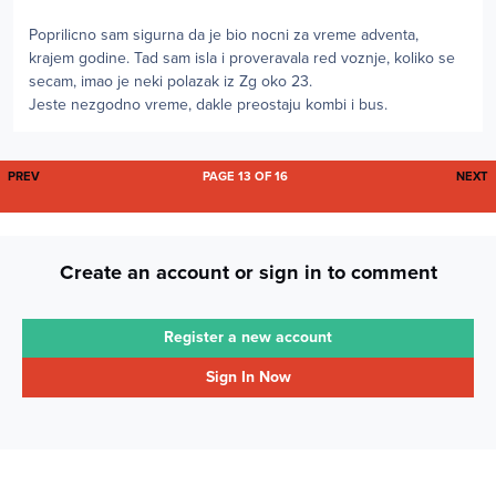
Poprilicno sam sigurna da je bio nocni za vreme adventa,
krajem godine. Tad sam isla i proveravala red voznje, koliko se
secam, imao je neki polazak iz Zg oko 23.
Jeste nezgodno vreme, dakle preostaju kombi i bus.
FIRST PAGE
L
PREV
PAGE 13 OF 16
NEXT
Create an account or sign in to comment
Register a new account
Sign In Now