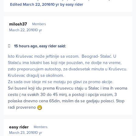
Edited
March 22, 2016
10 yr
by easy rider
Author stats
milosh37
Members
March 22, 2016
10 yr
15 hours ago, easy rider said:
Isto Kruševac može jeftinije sa vozom. Beograd- Stalać. U
Stalaću ima lokalni bas koji nije pouzdan, ne dodje na vreme,
zato preporucujem autostop, za dvadesetak minuta u Kruševcu.
Kruševac dragulj sa okolinom.
Za sada ove ideje mi se motaju po glavi za promo akcije.
Svi busevi koji idu prema Krusevcu staju u Stalac i ima ih veoma
cesto ( na svakih 30 do 45 min), a postoji i opcija vozom, 3
polaska dnevno cena 65din, mislim da se gadjaju polasci. Stop
radi provereno
Author stats
easy rider
Members
March 23, 2016
10 yr