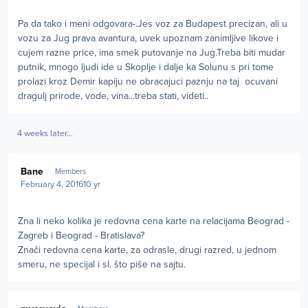
Pa da tako i meni odgovara-.Jes voz za Budapest precizan, ali u
vozu za Jug prava avantura, uvek upoznam zanimljive likove i
cujem razne price, ima smek putovanje na Jug.Treba biti mudar
putnik, mnogo ljudi ide u Skoplje i dalje ka Solunu s pri tome
prolazi kroz Demir kapiju ne obracajuci paznju na taj
ocuvani
dragulj prirode, vode, vina...treba stati, videti..
4 weeks later...
Author stats
Bane
Members
February 4, 2016
10 yr
Zna li neko kolika je redovna cena karte na relacijama Beograd -
Zagreb i Beograd - Bratislava?
Znači redovna cena karte, za odrasle, drugi razred, u jednom
smeru, ne specijal i sl. što piše na sajtu.
Author stats