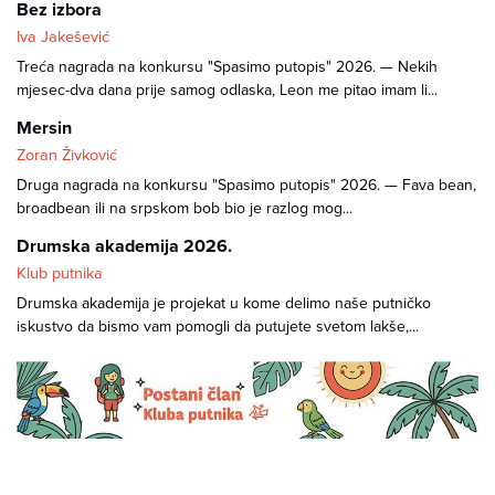
Bez izbora
Iva Jakešević
Treća nagrada na konkursu "Spasimo putopis" 2026. — Nekih
mjesec-dva dana prije samog odlaska, Leon me pitao imam li...
Mersin
Zoran Živković
Druga nagrada na konkursu "Spasimo putopis" 2026. — Fava bean,
broadbean ili na srpskom bob bio je razlog mog...
Drumska akademija 2026.
Klub putnika
Drumska akademija je projekat u kome delimo naše putničko
iskustvo da bismo vam pomogli da putujete svetom lakše,...