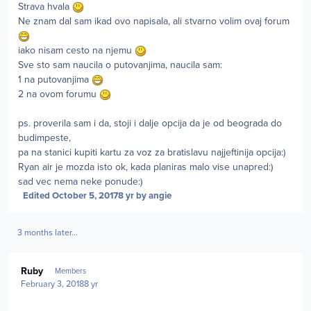
Strava hvala
Ne znam dal sam ikad ovo napisala, ali stvarno volim ovaj forum
iako nisam cesto na njemu
Sve sto sam naucila o putovanjima, naucila sam:
1 na putovanjima
2 na ovom forumu
ps. proverila sam i da, stoji i dalje opcija da je od beograda do
budimpeste,
pa na stanici kupiti kartu za voz za bratislavu najjeftinija opcija:)
Ryan air je mozda isto ok, kada planiras malo vise unapred:)
sad vec nema neke ponude:)
Edited
October 5, 2017
8 yr
by angie
3 months later...
Author stats
Ruby
Members
February 3, 2018
8 yr