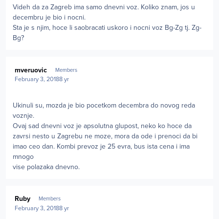
Videh da za Zagreb ima samo dnevni voz. Koliko znam, jos u
decembru je bio i nocni.
Sta je s njim, hoce li saobracati uskoro i nocni voz Bg-Zg tj. Zg-
Bg?
Author stats
mveruovic
Members
February 3, 2018
8 yr
Ukinuli su, mozda je bio pocetkom decembra do novog reda
voznje.
Ovaj sad dnevni voz je apsolutna glupost, neko ko hoce da
zavrsi nesto u Zagrebu ne moze, mora da ode i prenoci da bi
imao ceo dan. Kombi prevoz je 25 evra, bus ista cena i ima
mnogo
vise polazaka dnevno.
Author stats
Ruby
Members
February 3, 2018
8 yr