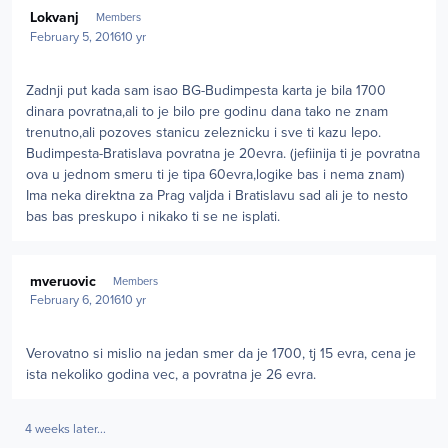
Author stats
Lokvanj
Members
February 5, 2016
10 yr
Zadnji put kada sam isao BG-Budimpesta karta je bila 1700
dinara povratna,ali to je bilo pre godinu dana tako ne znam
trenutno,ali pozoves stanicu zeleznicku i sve ti kazu lepo.
Budimpesta-Bratislava povratna je 20evra. (jefiinija ti je povratna
ova u jednom smeru ti je tipa 60evra,logike bas i nema znam)
Ima neka direktna za Prag valjda i Bratislavu sad ali je to nesto
bas bas preskupo i nikako ti se ne isplati.
Author stats
mveruovic
Members
February 6, 2016
10 yr
Verovatno si mislio na jedan smer da je 1700, tj 15 evra, cena je
ista nekoliko godina vec, a povratna je 26 evra.
4 weeks later...