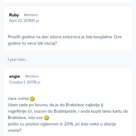
Author stats
Ruby
Members
April 22, 2016
10 yr
Proslih godina na dan izbora zeleznica je bila besplatna. Ove
godine to nece biti slucaj?
1 year later...
Author stats
angie
Members
October 1, 2017
8 yr
ćaos svima
čitam sada po forumu da je do Bratislave najbolje tj
najjeftinije ići, vozom do Budimpešte, i onda kupiti tamo kartu do
Bratislave, isto voz
pošto su postovi uglavnom iz 2016, jel išao neko u skorije
vreme?