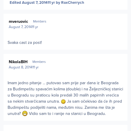
Edited
August 7, 2014
11 yr
by RaxCherrych
Author stats
mveruovic
Members
August 7, 2014
11 yr
Svaka cast za post!
Author stats
NikolaBIH
Members
August 8, 2014
11 yr
Imam jedno pitanje ... putovao sam prije par dana iz Beograda
za Budimpeštu spavaćim kolima (double) i na Željezničkoj stanici
u Beogradu su pratiocu kola predali 30 malih papirnih vrećica
sa nekim stvarčicama unutra.
Ja sam očekivao da će ih pred
Budimpeštu podijeliti nama, međutim nisu. Zanima me šta je
unutra?
Vidio sam to i ranije na stanici u Beogradu.
Author stats