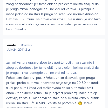
zbog bezbednosti jer tamo obično prelećem kolima znajući da
je pruga mrtva ,ponegde se i ne vidi od korova. U pitanju je
inace jedna od najstarijih pruga na svetu (od rudnika Anina do
Bazjasa u Rumuniji sa prolaskom kroz BC) a u Anini je isto tako
u raspadu ali radi jos,samo je voznja atraktivnija jer su vagoni
kao u 19veku
Author stats
emibc
Members
July 24, 2014
12 yr
zanimljiva tura upravo zbog te zapuštenosti , hvala za info i
zbog bezbednosti jer tamo obično prelećem kolima znajući da
je pruga mrtva ,ponegde se i ne vidi od korova.
Pošto sam išao prvi put, iz Vršca, znam da svuda gde pruga
prelazi preko puta voz obavezno staje staje na 20-30 sekundi,
trubi par puta i kada vidi mašinovođa da su automobili stali,
onda krene (nema rampi i to je najveći problem). Inače prelep
doživljaj zaista! U Jasenovu se staje na 5 minuta kako bi putnici
uslikali najstariju ŽS u Srbiji. Zaista za pamćenje!
Jedva