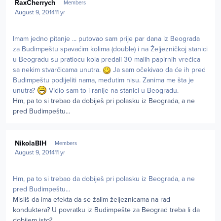
RaxCherrych
Members
August 9, 2014
11 yr
Imam jedno pitanje ... putovao sam prije par dana iz Beograda
za Budimpeštu spavaćim kolima (double) i na Željezničkoj stanici
u Beogradu su pratiocu kola predali 30 malih papirnih vrećica
sa nekim stvarčicama unutra.
Ja sam očekivao da će ih pred
Budimpeštu podijeliti nama, međutim nisu. Zanima me šta je
unutra?
Vidio sam to i ranije na stanici u Beogradu.
Hm, pa to si trebao da dobiješ pri polasku iz Beograda, a ne
pred Budimpeštu...
Author stats
NikolaBIH
Members
August 9, 2014
11 yr
Hm, pa to si trebao da dobiješ pri polasku iz Beograda, a ne
pred Budimpeštu...
Misliš da ima efekta da se žalim željeznicama na rad
konduktera? U povratku iz Budimpešte za Beograd treba li da
dobijem isto?