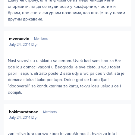
Шалу на страну, али та фирма се изгледа никада неће
опоравити, па да се људи возе у комфорним, чистим и
брзим, пре свега сигурним возовима, као што је то у неким
другим државама.
Author stats
mveruovic
Members
July 24, 2014
12 yr
Nasi vozovi su u skladu sa cenom. Uvek kad sam isao za Bar
gde idu domaci vagoni u Beogradu je sve cisto, u wcu toalet
papir i sapun, ali zato posle 2 sata udji u wc pa ces videti sta je
domaca stoka i kako postupa. Dokle god se budu ljudi
"dogovarali" sa kondukterima za kartu, takvu losu uslugu ce i
dobijati.
Author stats
bokimaratonac
Members
July 24, 2014
12 yr
zanimljiva tura upravo zbog te zapuštenosti , hvala za info i