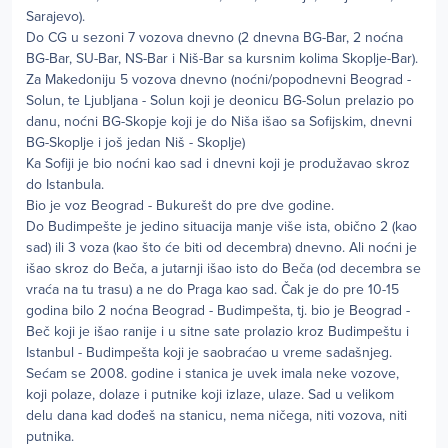
Sarajevo).
Do CG u sezoni 7 vozova dnevno (2 dnevna BG-Bar, 2 noćna
BG-Bar, SU-Bar, NS-Bar i Niš-Bar sa kursnim kolima Skoplje-Bar).
Za Makedoniju 5 vozova dnevno (noćni/popodnevni Beograd -
Solun, te Ljubljana - Solun koji je deonicu BG-Solun prelazio po
danu, noćni BG-Skopje koji je do Niša išao sa Sofijskim, dnevni
BG-Skoplje i još jedan Niš - Skoplje)
Ka Sofiji je bio noćni kao sad i dnevni koji je produžavao skroz
do Istanbula.
Bio je voz Beograd - Bukurešt do pre dve godine.
Do Budimpešte je jedino situacija manje više ista, obično 2 (kao
sad) ili 3 voza (kao što će biti od decembra) dnevno. Ali noćni je
išao skroz do Beča, a jutarnji išao isto do Beča (od decembra se
vraća na tu trasu) a ne do Praga kao sad. Čak je do pre 10-15
godina bilo 2 noćna Beograd - Budimpešta, tj. bio je Beograd -
Beč koji je išao ranije i u sitne sate prolazio kroz Budimpeštu i
Istanbul - Budimpešta koji je saobraćao u vreme sadašnjeg.
Sećam se 2008. godine i stanica je uvek imala neke vozove,
koji polaze, dolaze i putnike koji izlaze, ulaze. Sad u velikom
delu dana kad dođeš na stanicu, nema ničega, niti vozova, niti
putnika.