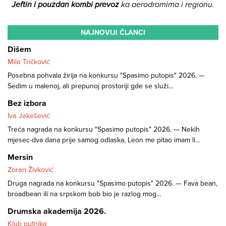
Jeftin i pouzdan kombi prevoz
ka aerodromima i regionu.
NAJNOVIJI ČLANCI
Dišem
Mila Tričković
Posebna pohvala žirija na konkursu "Spasimo putopis" 2026. —
Sedim u malenoj, ali prepunoj prostoriji gde se služi...
Bez izbora
Iva Jakešević
Treća nagrada na konkursu "Spasimo putopis" 2026. — Nekih
mjesec-dva dana prije samog odlaska, Leon me pitao imam li...
Mersin
Zoran Živković
Druga nagrada na konkursu "Spasimo putopis" 2026. — Fava bean,
broadbean ili na srpskom bob bio je razlog mog...
Drumska akademija 2026.
Klub putnika