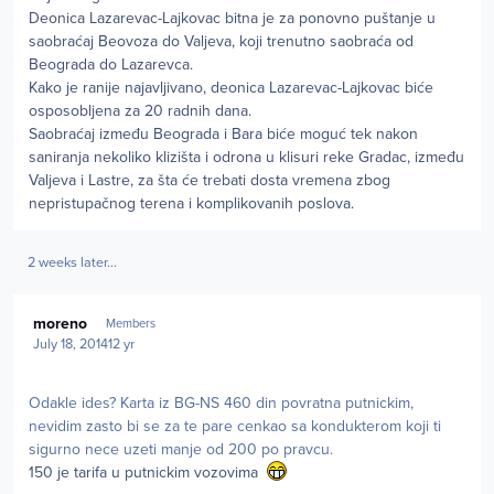
Deonica Lazarevac-Lajkovac bitna je za ponovno puštanje u
saobraćaj Beovoza do Valjeva, koji trenutno saobraća od
Beograda do Lazarevca.
Kako je ranije najavljivano, deonica Lazarevac-Lajkovac biće
osposobljena za 20 radnih dana.
Saobraćaj između Beograda i Bara biće moguć tek nakon
saniranja nekoliko klizišta i odrona u klisuri reke Gradac, između
Valjeva i Lastre, za šta će trebati dosta vremena zbog
nepristupačnog terena i komplikovanih poslova.
2 weeks later...
Author stats
moreno
Members
July 18, 2014
12 yr
Odakle ides? Karta iz BG-NS 460 din povratna putnickim,
nevidim zasto bi se za te pare cenkao sa kondukterom koji ti
sigurno nece uzeti manje od 200 po pravcu.
150 je tarifa u putnickim vozovima