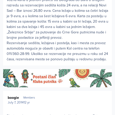
razredu sa rezervacijim sedišta košta 24 evra, a na relaciji Novi
Sad – Bar iznosi 26.80 evra. Cena ležaja u kolima sa četiri ležaja
je 9 evra, a u kolima sa šest ležajeva 6 evra. Karta za postelju u
kolima za spavanje košta: 15 evra u kabini sa tri ležaja, 20 evra u
kabini sa dva ležaja i 45 evra u kabini sa jednim ležajem.
„Železnice Srbije“ za putovanje do Crne Gore putnicima nude i
brojne povlastice za jeftiniji prevoz.
Rezervisanje sedišta, ležajeva i postelja, kao i mesta za prevoz
automobila moguće je obaviti i putem Kol centra na telefon
011/360-28-99. Ukoliko se rezervacije ne preuzmu u roku od 24
časa, rezervisana mesta se ponovo puštaju u redovnu prodaju.
Author stats
boogie
Members
July 7, 2014
12 yr