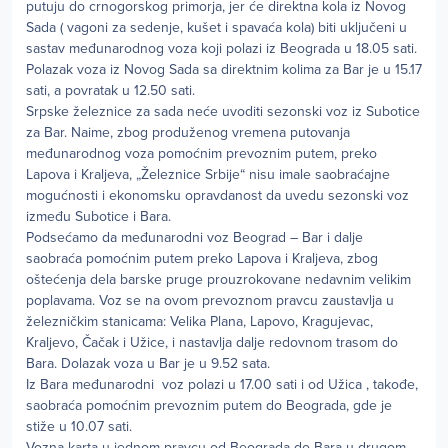
putuju do crnogorskog primorja, jer će direktna kola iz Novog
Sada ( vagoni za sedenje, kušet i spavaća kola) biti uključeni u
sastav međunarodnog voza koji polazi iz Beograda u 18.05 sati.
Polazak voza iz Novog Sada sa direktnim kolima za Bar je u 15.17
sati, a povratak u 12.50 sati.
Srpske železnice za sada neće uvoditi sezonski voz iz Subotice
za Bar. Naime, zbog produženog vremena putovanja
međunarodnog voza pomoćnim prevoznim putem, preko
Lapova i Kraljeva, „Železnice Srbije“ nisu imale saobraćajne
mogućnosti i ekonomsku opravdanost da uvedu sezonski voz
između Subotice i Bara.
Podsećamo da međunarodni voz Beograd – Bar i dalje
saobraća pomoćnim putem preko Lapova i Kraljeva, zbog
oštećenja dela barske pruge prouzrokovane nedavnim velikim
poplavama. Voz se na ovom prevoznom pravcu zaustavlja u
železničkim stanicama: Velika Plana, Lapovo, Kragujevac,
Kraljevo, Čačak i Užice, i nastavlja dalje redovnom trasom do
Bara. Dolazak voza u Bar je u 9.52 sata.
Iz Bara međunarodni voz polazi u 17.00 sati i od Užica , takođe,
saobraća pomoćnim prevoznim putem do Beograda, gde je
stiže u 10.07 sati.
Vozna karta u jednom pravcu od Beograda do Bara u drugom