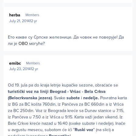
Author stats
herba
Members
July 21, 2014
12 yr
Ето какве су Српске железнице. Да човек не поверује! Да
ли је
ОВО
могуће?
Author stats
emibc
Members
July 23, 2014
12 yr
Od 19. jula pa do kraja letnje kupačke sezone, obraćaće se
turistički voz na liniji Beograd - Vršac - Bela Crkva
(Belocrkvanska jezera)
. Svake
subote
i
nedelje.
Povratna karta
iz BG za BC košta 760din, iz Pančeva za BC 660din a iz Vršca
za BC 250din. Voz iz Beograda kreće sa Dunav stanice u 7:15,
iz Pančeva u 7:50 a iz Vršca u 9:15. Karta važi jedan vikend. Iz
Bele Crkve kreće nazad u 16:40 (svake subote i nedelje). Inače
u avgustu mesecu, subotom će ići "
Ruski voz
" (na slici) a