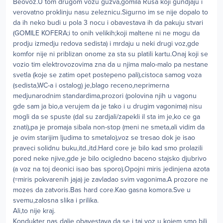
Beovoz.U tom drugom vozu guzva,gomila Rusa koji gundjaju i
verovatno proklinju nasu zeleznicu.Sigurno im se nije dopalo to
da ih neko budi u pola 3 nocu i obavestava ih da pakuju stvari
(GOMILE KOFERA;i to onih velikih;koji maltene ni ne mogu da
prodju izmedju redova sedista) i mrdaju u neki drugi voz,gde
komfor nije ni priblizan onome za sta su platili kartu.Onaj koji se
vozio tim elektrovozovima zna da u njima malo-malo pa nestane
svetla (koje se zatim opet postepeno pali),cistoca samog voza
(sedista,WC-a i ostalog) je,blago receno,neprimerna
medjunarodnim standardima,prozori (polovina njih u vagonu
gde sam ja bio,a verujem da je tako i u drugim vagonima) nisu
mogli da se spuste (dal su zardjali/zapekli il sta im je,ko ce ga
znati),pa je promaja sibala non-stop (meni ne smeta,ali vidim da
je ovim starijim ljudima to smetalo),voz se tresao dok je isao
praveci solidnu buku,itd.,itd.Hard core je bilo kad smo prolazili
pored neke njive,gde je bilo ocigledno baceno stajsko djubrivo
(a voz na toj deonici isao bas sporo).Opojni miris jedinjena azota
(=miris pokvarenih jaja) je zavladao svim vagonima.A prozore ne
mozes da zatvoris.Bas hard core.Kao gasna komora.Sve u
svemu,zalosna slika i prilika.
Ali,to nije kraj.
Kondukter nas dalje obavestava da se i taj voz u kojem smo bili