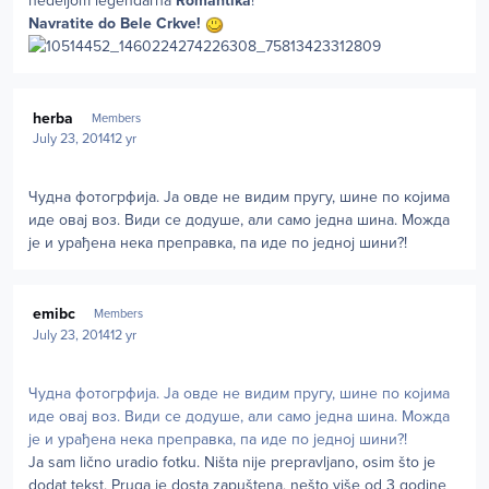
nedeljom legendarna
Romantika
!
Navratite do Bele Crkve!
Author stats
herba
Members
July 23, 2014
12 yr
Чудна фотогрфија. Ја овде не видим пругу, шине по којима
иде овај воз. Види се додуше, али само једна шина. Можда
је и урађена нека преправка, па иде по једној шини?!
Author stats
emibc
Members
July 23, 2014
12 yr
Чудна фотогрфија. Ја овде не видим пругу, шине по којима
иде овај воз. Види се додуше, али само једна шина. Можда
је и урађена нека преправка, па иде по једној шини?!
Ja sam lično uradio fotku. Ništa nije prepravljano, osim što je
dodat tekst. Pruga je dosta zapuštena, nešto više od 3 godine