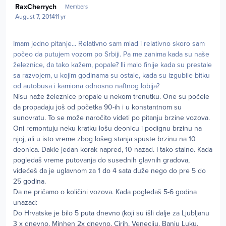
RaxCherrych
Members
August 7, 2014
11 yr
Imam jedno pitanje... Relativno sam mlad i relativno skoro sam
počeo da putujem vozom po Srbiji. Pa me zanima kada su naše
železnice, da tako kažem, popale? Ili malo finije kada su prestale
sa razvojem, u kojim godinama su ostale, kada su izgubile bitku
od autobusa i kamiona odnosno naftnog lobija?
Nisu naže železnice propale u nekom trenutku. One su počele
da propadaju još od početka 90-ih i u konstantnom su
sunovratu. To se može naročito videti po pitanju brzine vozova.
Oni remontuju neku kratku lošu deonicu i podignu brzinu na
njoj, ali u isto vreme zbog lošeg stanja spuste brzinu na 10
deonica. Dakle jedan korak napred, 10 nazad. I tako stalno. Kada
pogledaš vreme putovanja do susednih glavnih gradova,
videćeš da je uglavnom za 1 do 4 sata duže nego do pre 5 do
25 godina.
Da ne pričamo o količini vozova. Kada pogledaš 5-6 godina
unazad:
Do Hrvatske je bilo 5 puta dnevno (koji su išli dalje za Ljubljanu
3 x dnevno, Minhen 2x dnevno, Cirih, Veneciju, Banju Luku,