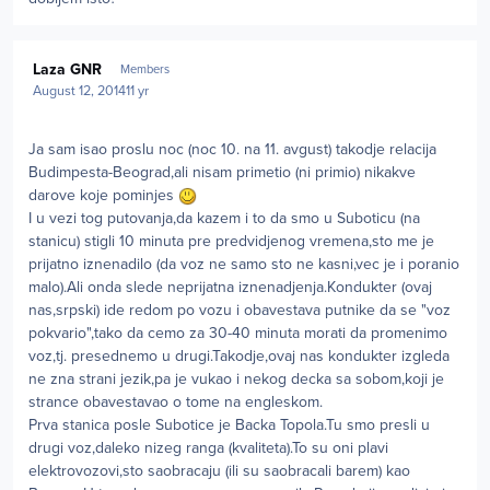
Author stats
Laza GNR
Members
August 12, 2014
11 yr
Ja sam isao proslu noc (noc 10. na 11. avgust) takodje relacija
Budimpesta-Beograd,ali nisam primetio (ni primio) nikakve
darove koje pominjes
I u vezi tog putovanja,da kazem i to da smo u Suboticu (na
stanicu) stigli 10 minuta pre predvidjenog vremena,sto me je
prijatno iznenadilo (da voz ne samo sto ne kasni,vec je i poranio
malo).Ali onda slede neprijatna iznenadjenja.Kondukter (ovaj
nas,srpski) ide redom po vozu i obavestava putnike da se "voz
pokvario",tako da cemo za 30-40 minuta morati da promenimo
voz,tj. presednemo u drugi.Takodje,ovaj nas kondukter izgleda
ne zna strani jezik,pa je vukao i nekog decka sa sobom,koji je
strance obavestavao o tome na engleskom.
Prva stanica posle Subotice je Backa Topola.Tu smo presli u
drugi voz,daleko nizeg ranga (kvaliteta).To su oni plavi
elektrovozovi,sto saobracaju (ili su saobracali barem) kao