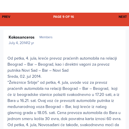
FIRST PAGE
L
PREV
PAGE 9 OF 16
NEXT
Author stats
Kokosanceros
Members
July 4, 2014
12 yr
Od petka, 4. jula, kreće prevoz praćenih automobila na relaciji
Beograd – Bar – Beograd, kao i direktni vagoni za prevoz
putnika Novi Sad – Bar – Novi Sad
Sreda, 02. jul 2014.
"Železnice Srbije" od petka, 4. jula, uvode voz za prevoz
praćenih automobila na relaciji Beograd – Bar – Beograd, koji
će iz beogradske stanice polaziti svakodnevno u 17.20 sati, a iz
Bara u 16.21. sat. Ovaj voz će prevoziti automobile putnika iz
međunarodnog voza Beograd – Bar, koji kreće iz našeg
glavnog grada u 18.05. sati. Cena prevoza automobila do Bara u
jednom smeru košta 30 evra, dok povratna karta iznosi 60 evra.
Od petka, 4. jula, Novosađani će takođe, svakodnevno moći da