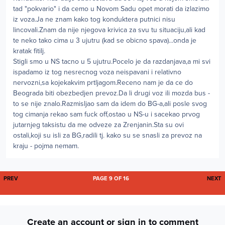
tad "pokvario" i da cemo u Novom Sadu opet morati da izlazimo
iz voza.Ja ne znam kako tog konduktera putnici nisu
lincovali.Znam da nije njegova krivica za svu tu situaciju,ali kad
te neko tako cima u 3 ujutru (kad se obicno spava)...onda je
kratak fitilj.
Stigli smo u NS tacno u 5 ujutru.Pocelo je da razdanjava,a mi svi
ispadamo iz tog nesrecnog voza neispavani i relativno
nervozni,sa kojekakvim prtljagom.Receno nam je da ce do
Beograda biti obezbedjen prevoz.Da li drugi voz ili mozda bus -
to se nije znalo.Razmisljao sam da idem do BG-a,ali posle svog
tog cimanja rekao sam fuck off,ostao u NS-u i sacekao prvog
jutarnjeg taksistu da me odveze za Zrenjanin.Sta su ovi
ostali,koji su isli za BG,radili tj. kako su se snasli za prevoz na
kraju - pojma nemam.
FIRST PAGE
L
PREV
PAGE 9 OF 16
NEXT
Create an account or sign in to comment