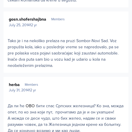
čekam Romantika da krene u avgustu.
Author stats
gosn.shofershajbna
Members
July 25, 2014
12 yr
Tako je i na nekoliko prelaza na pruzi Sombor-Novi Sad. Voz
propušta kola, iako u poslednje vreme se napredovalo, pa se
pre polaska voza pojavi saobraćajac koji zaustavi automobile.
Inače dva puta sam bio u vozu kad je udario u kola na
neobeleženim prelazima.
Author stats
herba
Members
July 31, 2014
12 yr
Да ли ће
ОВО
бити спас Српских железница? Ко зна, можда
опет, по ко зна који пут, прочитамо да је и он ухапшен!
А можда се деси чудо, што бих желео, надам се и сваки
разуман човек, да та Железница једном крене ка бољитку.
Да се коначно возимо и ми као људи.