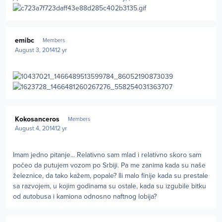
Author stats
emibc
Members
August 3, 2014
12 yr
Author stats
Kokosanceros
Members
August 4, 2014
12 yr
Imam jedno pitanje... Relativno sam mlad i relativno skoro sam
počeo da putujem vozom po Srbiji. Pa me zanima kada su naše
železnice, da tako kažem, popale? Ili malo finije kada su prestale
sa razvojem, u kojim godinama su ostale, kada su izgubile bitku
od autobusa i kamiona odnosno naftnog lobija?
Author stats