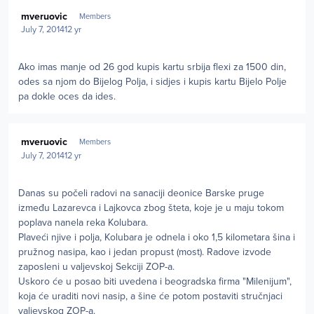
Author stats
mveruovic
Members
July 7, 2014
12 yr
Ako imas manje od 26 god kupis kartu srbija flexi za 1500 din,
odes sa njom do Bijelog Polja, i sidjes i kupis kartu Bijelo Polje
pa dokle oces da ides.
Author stats
mveruovic
Members
July 7, 2014
12 yr
Danas su počeli radovi na sanaciji deonice Barske pruge
između Lazarevca i Lajkovca zbog šteta, koje je u maju tokom
poplava nanela reka Kolubara.
Plaveći njive i polja, Kolubara je odnela i oko 1,5 kilometara šina i
pružnog nasipa, kao i jedan propust (most). Radove izvode
zaposleni u valjevskoj Sekciji ZOP-a.
Uskoro će u posao biti uvedena i beogradska firma "Milenijum",
koja će uraditi novi nasip, a šine će potom postaviti stručnjaci
valjevskog ZOP-a.