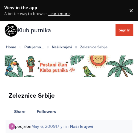
Skip to content
View in the app
×
Di
A better way to browse.
Learn more
.
Klub putnika
Sign In
Home
Putujemo...
Naši krajevi
Zeleznice Srbije
Zeleznice Srbije
Share
Followers
pedjalon
May 6, 2009
17 yr
in
Naši krajevi