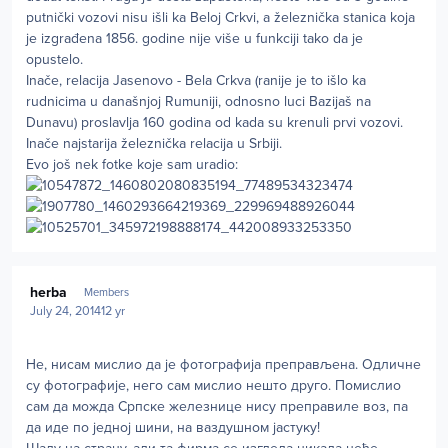
putnički vozovi nisu išli ka Beloj Crkvi, a železnička stanica koja
je izgrađena 1856. godine nije više u funkciji tako da je
opustelo.
Inače, relacija Jasenovo - Bela Crkva (ranije je to išlo ka
rudnicima u današnjoj Rumuniji, odnosno luci Bazijaš na
Dunavu) proslavlja 160 godina od kada su krenuli prvi vozovi.
Inače najstarija železnička relacija u Srbiji.
Evo još nek fotke koje sam uradio:
Author stats
herba
Members
July 24, 2014
12 yr
Не, нисам мислио да је фотографија преправљена. Одличне
су фотографије, него сам мислио нешто друго. Помислио
сам да можда Српске железнице нису преправиле воз, па
да иде по једној шини, на ваздушном јастуку!