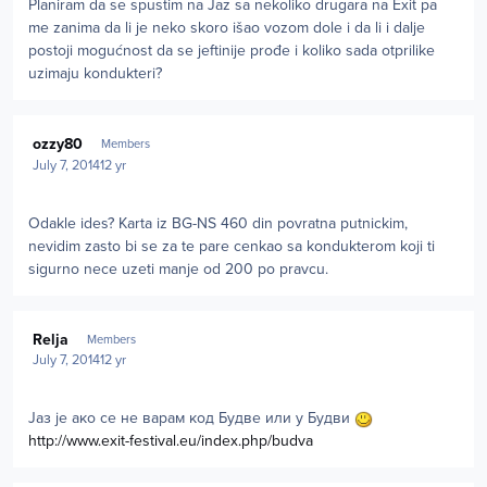
Planiram da se spustim na Jaz sa nekoliko drugara na Exit pa
me zanima da li je neko skoro išao vozom dole i da li i dalje
postoji mogućnost da se jeftinije prođe i koliko sada otprilike
uzimaju kondukteri?
Author stats
ozzy80
Members
July 7, 2014
12 yr
Odakle ides? Karta iz BG-NS 460 din povratna putnickim,
nevidim zasto bi se za te pare cenkao sa kondukterom koji ti
sigurno nece uzeti manje od 200 po pravcu.
Author stats
Relja
Members
July 7, 2014
12 yr
Јаз је ако се не варам код Будве или у Будви
http://www.exit-festival.eu/index.php/budva